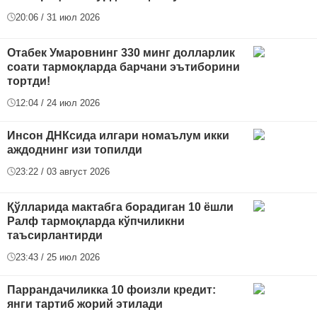
20:06 / 31 июл 2026
Отабек Умаровнинг 330 минг долларлик
соати тармоқларда барчани эътиборини
тортди!
12:04 / 24 июл 2026
Инсон ДНКсида илгари номаълум икки
аждоднинг изи топилди
23:22 / 03 август 2026
Қўлларида мактабга борадиган 10 ёшли
Ралф тармоқларда кўпчиликни
таъсирлантирди
23:43 / 25 июл 2026
Паррандачиликка 10 фоизли кредит:
янги тартиб жорий этилади