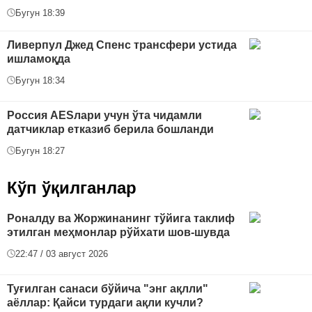
Бугун 18:39
Ливерпул Джед Спенс трансфери устида
ишламоқда
Бугун 18:34
Россия AESлари учун ўта чидамли
датчиклар етказиб берила бошланди
Бугун 18:27
Кўп ўқилганлар
Роналду ва Жоржинанинг тўйига таклиф
этилган меҳмонлар рўйхати шов-шувда
22:47 / 03 август 2026
Туғилган санаси бўйича "энг ақлли"
аёллар: Қайси турдаги ақли кучли?