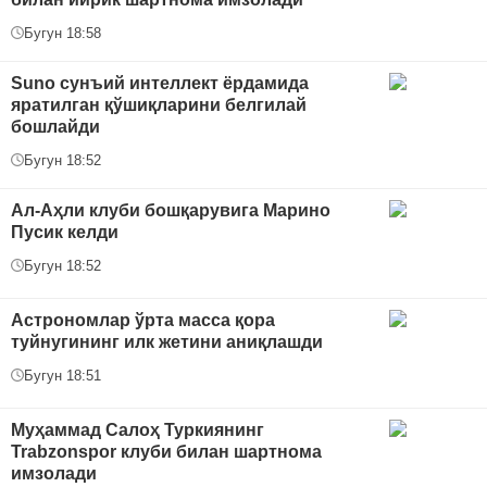
Бугун 18:58
Suno сунъий интеллект ёрдамида
яратилган қўшиқларини белгилай
бошлайди
Бугун 18:52
Ал-Аҳли клуби бошқарувига Марино
Пусик келди
Бугун 18:52
Астрономлар ўрта масса қора
туйнугининг илк жетини аниқлашди
Бугун 18:51
Муҳаммад Салоҳ Туркиянинг
Trabzonspor клуби билан шартнома
имзолади