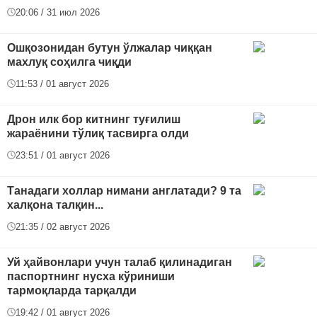
20:06 / 31 июл 2026
Ошқозонидан бутун ўлжалар чиққан
махлуқ соҳилга чиқди
11:53 / 01 август 2026
Дрон илк бор китнинг туғилиш
жараёнини тўлиқ тасвирга олди
23:51 / 01 август 2026
Танадаги холлар нимани англатади? 9 та
халқона талқин...
21:35 / 02 август 2026
Уй ҳайвонлари учун талаб қилинадиган
паспортнинг нусха кўриниши
тармоқларда тарқалди
19:42 / 01 август 2026