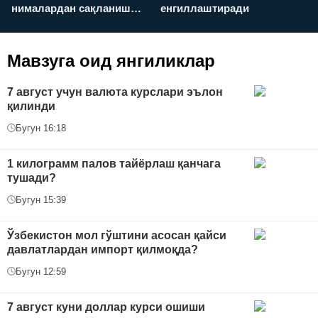
нималардан сақланиш
енгиллаштиради
х
керак?
Мавзуга оид янгиликлар
7 август учун валюта курслари эълон
қилинди
Бугун 16:18
1 килограмм палов тайёрлаш қанчага
тушади?
Бугун 15:39
Ўзбекистон мол гўштини асосан қайси
давлатлардан импорт қилмоқда?
Бугун 12:59
7 август куни доллар курси ошиши