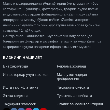
Матнли материалларни тўлиқ кўчириш ёки қисман иқтибос
келтиришга, шунингдек, фотографик, график, аудио ва/ёки
видеоматериаллардан фойдаланишга «Zamin.uz» сайтига
гиперҳавола мавжуд бўлган ва/ёки «Zamin» интернет-
нашрининг муаллифлигини кўрсатувчи ёзув илова қилинган
тақдирда йўл қўйилади.
Сайтда эълон қилинаётган муаллифлик мақолаларида
билдирилган фикрлар муаллифга тегишли ва улар Zamin.uz
таҳририяти нуқтаи назарини ифода этмаслиги мумкин.
БИЗНИНГ НАШРИЁТ
Биз ҳақимизда
Реклама жойлаш
Инвесторлар учун таклиф
Маълумотлардан
фойдаланиш
Ишга таклиф этамиз
Таҳририят сиёсати
Этика кодекси
Тузатишлар сиёсати
Таҳририят жамоаси
Эгалик ва молиялаштириш