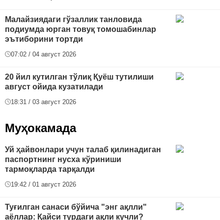
Малайзиядаги гўзаллик танловида
подиумда юрган товуқ томошабинлар
эътиборини тортди
07:02 / 04 август 2026
20 йил кутилган тўлиқ Қуёш тутилиши
август ойида кузатилади
18:31 / 03 август 2026
Муҳокамада
Уй ҳайвонлари учун талаб қилинадиган
паспортнинг нусха кўриниши
тармоқларда тарқалди
19:42 / 01 август 2026
Туғилган санаси бўйича "энг ақлли"
аёллар: Қайси турдаги ақли кучли?