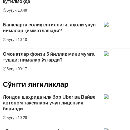
кутилмоқда
Бугун 10:48
Банкларга солиқ енгиллиги: аҳоли учун
нималар қимматлашади?
Бугун 10:10
Омонатлар фоизи 5 йиллик минимумга
тушди: нималар ўзгарди?
Бугун 09:17
Сўнгги янгиликлар
Лондон шаҳрида илк бор Uber ва Вайве
автоном таксилари учун лицензия
берилди
Бугун 19:28