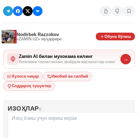
Nodirbek Razzokov
Обуна бўлиш
«ZAMIN.UZ»
муҳаррири
Zamin AI билан мухокама килинг
→
Янгиликни тахлил килинг, фойдали маслихатлар олинг
Хулоса чиқар
Ижобий ва салбий
Соддароқ тушунтир
ИЗОҲЛАР
0