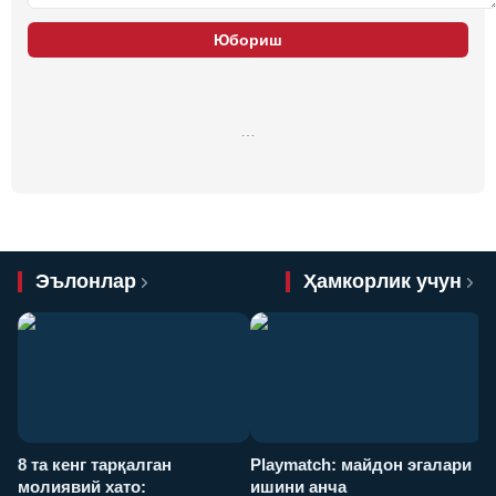
Юбориш
…
Эълонлар
Ҳамкорлик учун
8 та кенг тарқалган
Playmatch: майдон эгалари
P
молиявий хато:
ишини анча
у