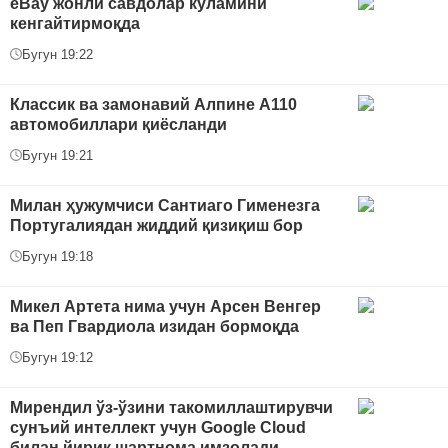
eBay жонли савдолар кўламини
кенгайтирмоқда
Бугун 19:22
Классик ва замонавий Алпине A110
автомобиллари қиёсланди
Бугун 19:21
Милан ҳужумчиси Сантиаго Гименезга
Португалиядан жиддий қизиқиш бор
Бугун 19:18
Микел Артета нима учун Арсен Венгер
ва Пеп Гвардиола изидан бормоқда
Бугун 19:12
Мирендил ўз-ўзини такомиллаштирувчи
сунъий интеллект учун Google Cloud
билан йирик шартнома имзолади