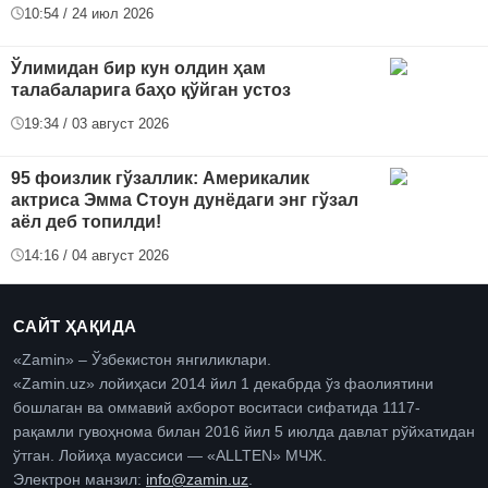
10:54 / 24 июл 2026
Ўлимидан бир кун олдин ҳам
талабаларига баҳо қўйган устоз
19:34 / 03 август 2026
95 фоизлик гўзаллик: Америкалик
актриса Эмма Стоун дунёдаги энг гўзал
аёл деб топилди!
14:16 / 04 август 2026
САЙТ ҲАҚИДА
«Zamin» – Ўзбекистон янгиликлари.
«Zamin.uz» лойиҳаси 2014 йил 1 декабрда ўз фаолиятини
бошлаган ва оммавий ахборот воситаси сифатида 1117-
рақамли гувоҳнома билан 2016 йил 5 июлда давлат рўйхатидан
ўтган. Лойиҳа муассиси — «ALLTEN» МЧЖ.
Электрон манзил:
info@zamin.uz
.