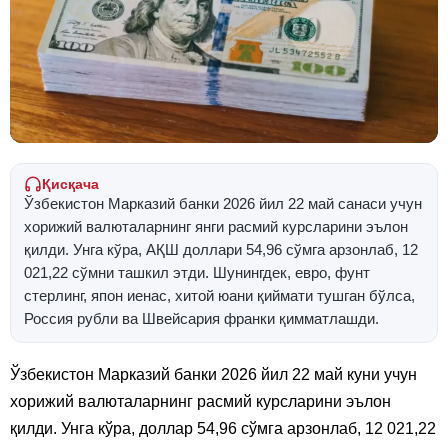
Қисқача
Ўзбекистон Марказий банки 2026 йил 22 май санаси учун
хорижий валюталарнинг янги расмий курсларини эълон
қилди. Унга кўра, АҚШ доллари 54,96 сўмга арзонлаб, 12
021,22 сўмни ташкил этди. Шунингдек, евро, фунт
стерлинг, япон иенас, хитой юани қиймати тушган бўлса,
Россия рубли ва Швейсария франки қимматлашди.
Ўзбекистон Марказий банки 2026 йил 22 май куни учун
хорижий валюталарнинг расмий курсларини эълон
қилди. Унга кўра, доллар 54,96 сўмга арзонлаб, 12 021,22