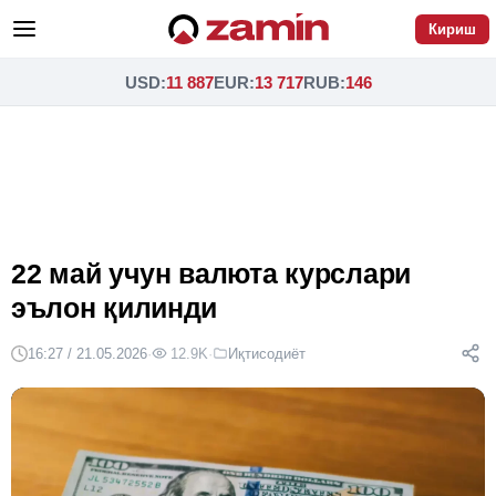
Кириш
USD
:
11 887
EUR
:
13 717
RUB
:
146
22 май учун валюта курслари
эълон қилинди
16:27 / 21.05.2026
·
12.9K
·
Иқтисодиёт