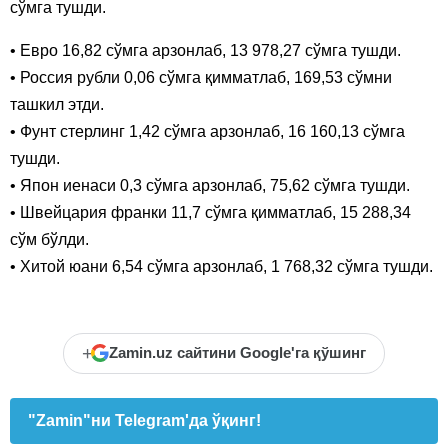
сўмга тушди.
• Евро 16,82 сўмга арзонлаб, 13 978,27 сўмга тушди.
• Россия рубли 0,06 сўмга қимматлаб, 169,53 сўмни
ташкил этди.
• Фунт стерлинг 1,42 сўмга арзонлаб, 16 160,13 сўмга
тушди.
• Япон иенаси 0,3 сўмга арзонлаб, 75,62 сўмга тушди.
• Швейцария франки 11,7 сўмга қимматлаб, 15 288,34
сўм бўлди.
• Хитой юани 6,54 сўмга арзонлаб, 1 768,32 сўмга тушди.
+
Zamin.uz сайтини Google'га қўшинг
"Zamin"ни Telegram'да ўқинг!