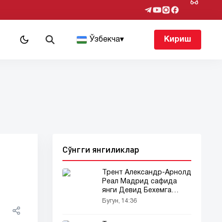
т
Ўзбекча
▾
Кириш
Сўнгги янгиликлар
Трент Александр-Арнолд
Реал Мадрид сафида
янги Девид Бехемга
айланиши мумкин
Бугун, 14:36