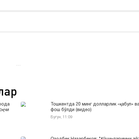
…
лар
рода
Тошкентда 20 минг долларлик «қабул» в
оқчи
фош бўлди (видео)
Бугун, 11:09