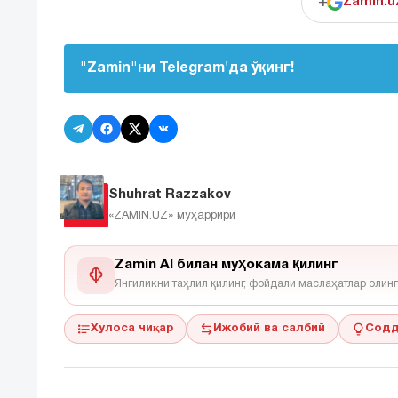
+
Zamin.u
"Zamin"ни Telegram'да ўқинг!
Shuhrat Razzakov
«ZAMIN.UZ»
муҳаррири
Zamin AI билан муҳокама қилинг
Янгиликни таҳлил қилинг, фойдали маслаҳатлар олинг
Хулоса чиқар
Ижобий ва салбий
Содд