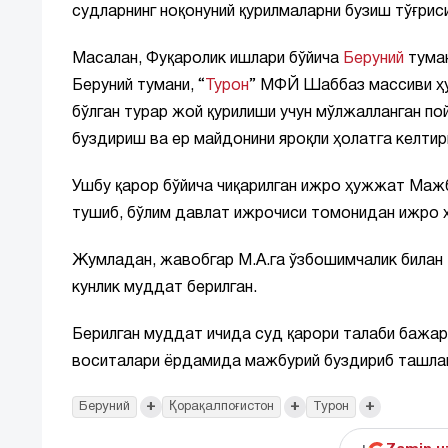
судларнинг ноқонуний қурилмаларни бузиш тўғри
Масалан, Фуқаролик ишлари бўйича
Беруний
туман
Беруний тумани, “
Турон
” МФЙ Шаббаз массиви ҳуд
бўлган турар жой қурилиши учун мўлжалланган п
буздириш ва ер майдонини яроқли ҳолатга келтир
Ушбу қарор бўйича чиқарилган ижро ҳужжат Ма
тушиб, бўлим давлат ижрочиси томонидан ижро ҳ
Жумладан, жавобгар М.А.га ўзбошимчалик билан қ
кунлик муддат берилган.
Берилган муддат ичида суд қарори талаби бажари
воситалари ёрдамида мажбурий буздириб ташлан
+
+
+
Беруний
Қорақалпоғистон
Турон