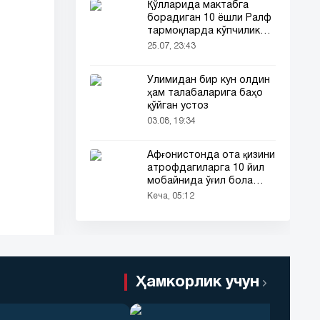
Қўлларида мактабга
борадиган 10 ёшли Ралф
тармоқларда кўпчиликни
таъсирлантирди
25.07, 23:43
Ўлимидан бир кун олдин
ҳам талабаларига баҳо
қўйган устоз
03.08, 19:34
Афғонистонда ота қизини
атрофдагиларга 10 йил
мобайнида ўғил бола
сифатида таништирди
Кеча, 05:12
Ҳамкорлик учун