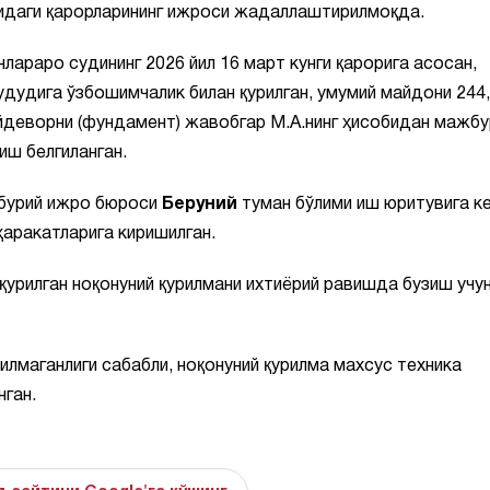
сидаги қарорларининг ижроси жадаллаштирилмоқда.
лараро судининг 2026 йил 16 март кунги қарорига асосан,
удига ўзбошимчалик билан қурилган, умумий майдони 244,
ойдеворни (фундамент) жавобгар М.А.нинг ҳисобидан мажбу
иш белгиланган.
жбурий ижро бюроси
Беруний
туман бўлими иш юритувига к
аракатларига киришилган.
урилган ноқонуний қурилмани ихтиёрий равишда бузиш учун
лмаганлиги сабабли, ноқонуний қурилма махсус техника
ган.