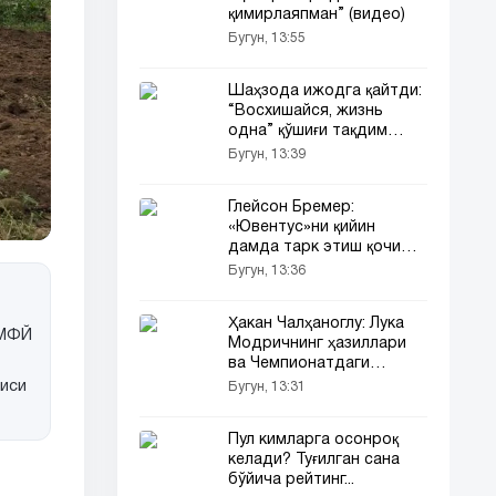
қимирлаяпман” (видео)
Бугун, 13:55
Шаҳзода ижодга қайтди:
“Восхишайся, жизнь
одна” қўшиғи тақдим
этилди (аудио)
Бугун, 13:39
Глейсон Бремер:
«Ювентус»ни қийин
дамда тарк этиш қочиш
билан баробар»
Бугун, 13:36
Ҳакан Чалҳаноглу: Лука
 МФЙ
Модричнинг ҳазиллари
ва Чемпионатдаги
режалар
чиси
Бугун, 13:31
Пул кимларга осонроқ
келади? Туғилган сана
бўйича рейтинг...