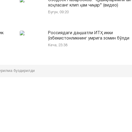
Озодбек Назарбеков: "Қўшиқларимни ай
хоҳласанг клип ҳам чиқар" (видео)
Бугун, 09:20
ик
Россиядаги даҳшатли ЙТҲ икки
ўзбекистонликнинг умрига зомин бўлди
Кеча, 23:38
қурилма буздирилди