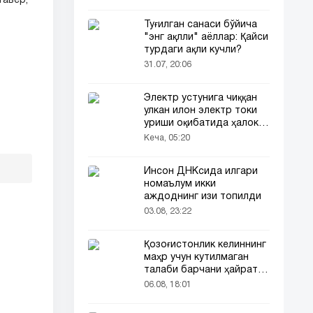
тавер,
Туғилган санаси бўйича
"энг ақлли" аёллар: Қайси
турдаги ақли кучли?
31.07, 20:06
Электр устунига чиққан
улкан илон электр токи
уриши оқибатида ҳалок
бўлди
Кеча, 05:20
Инсон ДНКсида илгари
номаълум икки
аждоднинг изи топилди
03.08, 23:22
Қозоғистонлик келиннинг
маҳр учун кутилмаган
талаби барчани ҳайратга
солди
06.08, 18:01