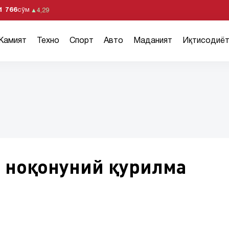
1 766
сўм
▲
4,29
Жамият
Техно
Спорт
Авто
Маданият
Иқтисодиё
а ноқонуний қурилма