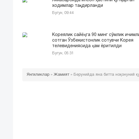
Яккасаройда инсон ҳаётини қутқарган
ходимлар тақдирланди
Бугун, 09:44
Кореялик сайёҳга 90 минг сўмлик ичимл
сотган Ўзбекистонлик сотувчи Корея
телевидениясида ҳам ёритилди
Бугун, 05:31
Янгиликлар
»
Жамият
»
Берунийда яна битта ноқонуний 