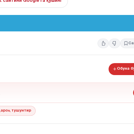
z сайтини Google'га қўшинг
Са
Обуна 
ароқ тушунтир