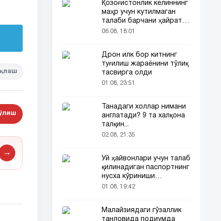
Қозоғистонлик келиннинг
маҳр учун кутилмаган
талаби барчани ҳайратга
солди
06.08, 18:01
Дрон илк бор китнинг
туғилиш жараёнини тўлиқ
қлаш
тасвирга олди
01.08, 23:51
Танадаги холлар нимани
бўлиш
англатади? 9 та халқона
талқин...
02.08, 21:35
→
Уй ҳайвонлари учун талаб
қилинадиган паспортнинг
нусха кўриниши
тармоқларда тарқалди
01.08, 19:42
Малайзиядаги гўзаллик
танловида подиумда