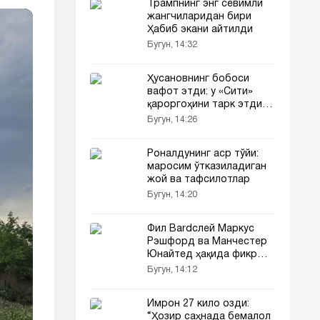
Трампнинг энг севимли
жангчиларидан бири
Ҳабиб экани айтилди
Бугун, 14:32
Ҳусановнинг бобоси
вафот этди: у «Сити»
қароргоҳини тарк этди
(видео)
Бугун, 14:26
Роналдунинг аср тўйи:
маросим ўтказиладиган
жой ва тафсилотлар
Бугун, 14:20
Фил Bardслей Маркус
Рэшфорд ва Манчестер
Юнайтед ҳақида фикр
билдирди
Бугун, 14:12
Имрон 27 кило озди:
“Ҳозир саҳнада бемалол