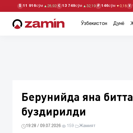
11 916
сўм
13 749
сўм
146
сўм
$
€
₽
¥
▲
28,92
▲
32,19
▼
0,18
Ўзбекистон
Дунё
Берунийда яна битт
буздирилди
19:28 / 09.07.2026
·
159
·
Жамият