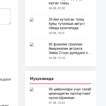
юрган товуқ
томошабинлар
04.08, 07:02
эътиборини тортди
20 йил кутилган тўлиқ
Қуёш тутилиши август
ойида кузатилади
03.08, 18:31
95 фоизлик гўзаллик:
Америкалик актриса
Эмма Стоун дунёдаги энг
гўзал аёл деб топилди!
04.08, 14:16
Муҳокамада
аъдаси
Уй ҳайвонлари учун талаб
қилинадиган паспортнинг
нусха кўриниши
тармоқларда тарқалди
01.08, 19:42