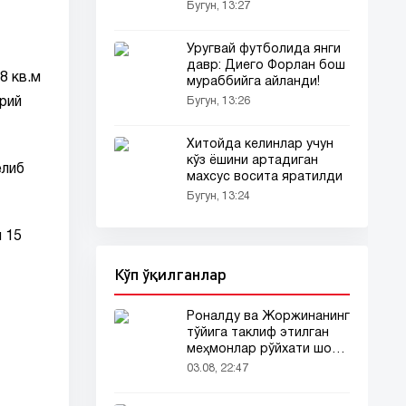
Бугун, 13:27
Уругвай футболида янги
давр: Диего Форлан бош
8 кв.м
мураббийга айланди!
рий
Бугун, 13:26
Хитойда келинлар учун
кўз ёшини артадиган
елиб
махсус восита яратилди
Бугун, 13:24
 15
Кўп ўқилганлар
Роналду ва Жоржинанинг
тўйига таклиф этилган
меҳмонлар рўйхати шов-
шувда
03.08, 22:47