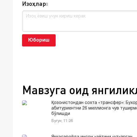
Изоҳлар
0
Юбориш
Мавзуга оид янгилик
Қозоғистондан сохта «трансфер»: Бухо
абитуриентни 26 миллионга чув туширм
бўлишди
Бугун, 11:26