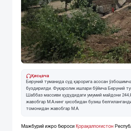
Қисқача
Беруний туманида суд қарорига асосан ўзбошимч
буздирилди. Фуқаролик ишлари бўйича Беруний ту
Шаббаз массиви ҳудудидаги умумий майдони 244,8
жавобгар М.А.нинг ҳисобидан бузиш белгиланган
томонидан жавобгар М.А.
Мажбурий ижро бюроси
Қорақалпоғистон
Республ