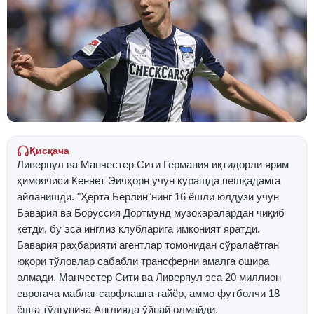
Қисқача
Ливерпул ва Манчестер Сити Германия иқтидорли ярим
ҳимоячиси Кеннет Эичҳорн учун курашда пешқадамга
айланишди. "Ҳерта Берлин"нинг 16 ёшли юлдузи учун
Бавария ва Боруссия Дортмунд музокаралардан чиқиб
кетди, бу эса инглиз клубларига имконият яратди.
Бавария раҳбарияти агентлар томонидан сўралаётган
юқори тўловлар сабабли трансферни амалга ошира
олмади. Манчестер Сити ва Ливерпул эса 20 миллион
еврогача маблағ сарфлашга тайёр, аммо футболчи 18
ёшга тўлгунича Англияда ўйнай олмайди.