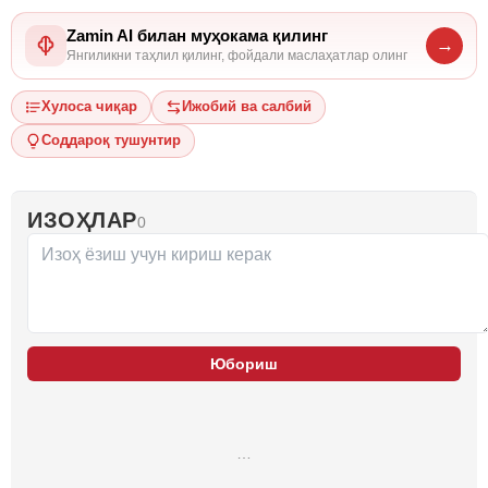
Zamin AI билан муҳокама қилинг
→
Янгиликни таҳлил қилинг, фойдали маслаҳатлар олинг
Хулоса чиқар
Ижобий ва салбий
Соддароқ тушунтир
ИЗОҲЛАР
0
Юбориш
…