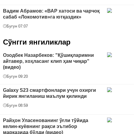
Вадим Абрамов: «ВАР хатоси ва чарчоқ
сабаб «Локомотив»га ютқаздик»
Бугун 07:07
Сўнгги янгиликлар
Озодбек Назарбеков: "Қўшиқларимни
айтавер, хоҳласанг клип ҳам чиқар"
(видео)
Бугун 09:20
Galaxy S23 смартфонлари учун охирги
йирик янгиланиш маълум қилинди
Бугун 08:59
Райҳон Уласенованинг ўғли тўйида
келин-куёвнинг рақси эътибор
марказида бўлди (видео)