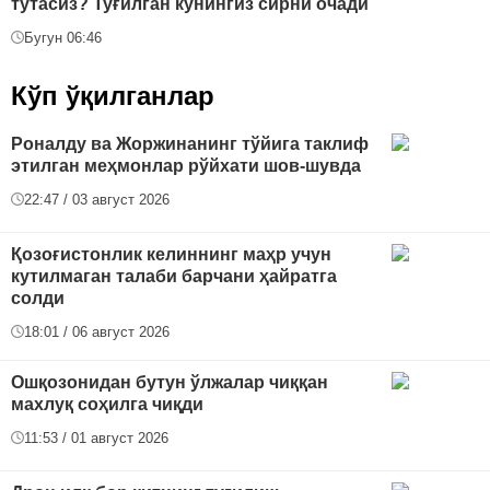
тутасиз? Туғилган кунингиз сирни очади
Бугун 06:46
Кўп ўқилганлар
Роналду ва Жоржинанинг тўйига таклиф
этилган меҳмонлар рўйхати шов-шувда
22:47 / 03 август 2026
Қозоғистонлик келиннинг маҳр учун
кутилмаган талаби барчани ҳайратга
солди
18:01 / 06 август 2026
Ошқозонидан бутун ўлжалар чиққан
махлуқ соҳилга чиқди
11:53 / 01 август 2026