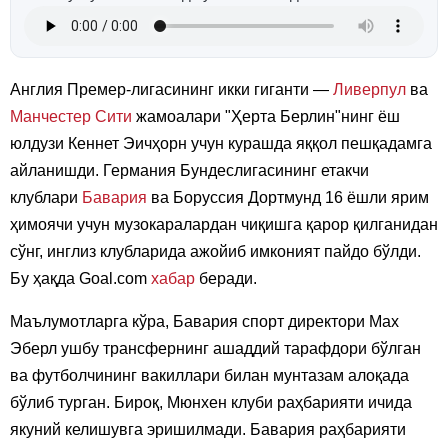
Англия Премер-лигасининг икки гиганти —
Ливерпул
ва
Манчестер Сити
жамоалари "Ҳерта Берлин"нинг ёш
юлдузи Кеннет Эичҳорн учун курашда яққол пешқадамга
айланишди. Германия Бундеслигасининг етакчи
клублари
Бавария
ва Боруссия Дортмунд 16 ёшли ярим
ҳимоячи учун музокаралардан чиқишга қарор қилганидан
сўнг, инглиз клубларида ажойиб имконият пайдо бўлди.
Бу ҳақда Goal.com
хабар
беради.
Маълумотларга кўра, Бавария спорт директори Max
Эберл ушбу трансфернинг ашаддий тарафдори бўлган
ва футболчининг вакиллари билан мунтазам алоқада
бўлиб турган. Бироқ, Мюнхен клуби раҳбарияти ичида
якуний келишувга эришилмади. Бавария раҳбарияти