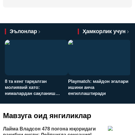
Эълонлар
Ҳамкорлик учун
8 та кенг тарқалган
Playmatch: майдон эгалари
P
молиявий хато:
ишини анча
у
нималардан сақланиш
енгиллаштиради
х
керак?
Мавзуга оид янгиликлар
Лайма Владсон 478 поғона юқоридаги
рақибни енгди: Лейпцигда сенсация!