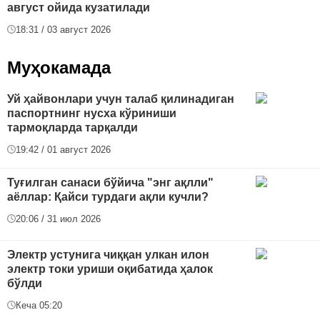
август ойида кузатилади
18:31 / 03 август 2026
Муҳокамада
Уй ҳайвонлари учун талаб қилинадиган
паспортнинг нусха кўриниши
тармоқларда тарқалди
19:42 / 01 август 2026
Туғилган санаси бўйича "энг ақлли"
аёллар: Қайси турдаги ақли кучли?
20:06 / 31 июл 2026
Электр устунига чиққан улкан илон
электр токи уриши оқибатида ҳалок
бўлди
Кеча 05:20