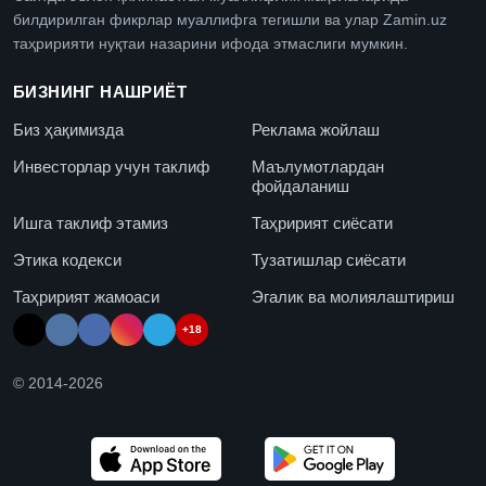
билдирилган фикрлар муаллифга тегишли ва улар Zamin.uz
таҳририяти нуқтаи назарини ифода этмаслиги мумкин.
БИЗНИНГ НАШРИЁТ
Биз ҳақимизда
Реклама жойлаш
Инвесторлар учун таклиф
Маълумотлардан
фойдаланиш
Ишга таклиф этамиз
Таҳририят сиёсати
Этика кодекси
Тузатишлар сиёсати
Таҳририят жамоаси
Эгалик ва молиялаштириш
+18
© 2014-
2026