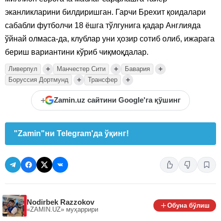
эканликларини билдиришган. Гарчи Брехит қоидалари
сабабли футболчи 18 ёшга тўлгунига қадар Англияда
ўйнай олмаса-да, клублар уни ҳозир сотиб олиб, ижарага
бериш вариантини кўриб чиқмоқдалар.
+
+
+
Ливерпул
Манчестер Сити
Бавария
+
+
Боруссия Дортмунд
Трансфер
+
Zamin.uz сайтини Google'га қўшинг
"Zamin"ни Telegram'да ўқинг!
Nodirbek Razzokov
Обуна бўлиш
«ZAMIN.UZ»
муҳаррири