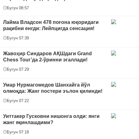
Бугун 08:57
Лайма Владсон 478 поғона юқоридаги
рақибни енгди: Лейпцигда сенсация!
Бугун 07:39
Жавоҳир Синдаров АҚШдаги Grand
Chess Tour’да 2-ўринни эгаллади!
Бугун 07:29
Умар Нурмагомедов Шанхайга йўл
олмоқда: Жанг постери эълон қилинди!
Бугун 07:22
Уиттакер Гусковни нишонга олди: янги
жанг яқинлашдими?
Бугун 07:18