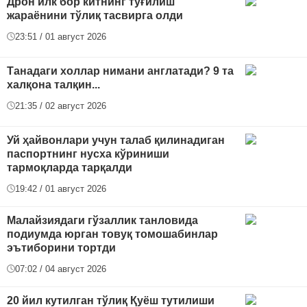
Дрон илк бор китнинг туғилиш
жараёнини тўлиқ тасвирга олди
23:51 / 01 август 2026
Танадаги холлар нимани англатади? 9 та
халқона талқин...
21:35 / 02 август 2026
Уй ҳайвонлари учун талаб қилинадиган
паспортнинг нусха кўриниши
тармоқларда тарқалди
19:42 / 01 август 2026
Малайзиядаги гўзаллик танловида
подиумда юрган товуқ томошабинлар
эътиборини тортди
07:02 / 04 август 2026
20 йил кутилган тўлиқ Қуёш тутилиши