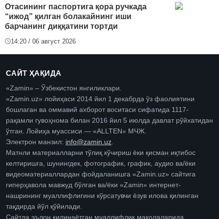
Отасининг паспортига қора ручкада
“ижод” қилган болакайнинг иши
барчанинг диққатини тортди
14:20 / 06 август 2026
САЙТ ҲАҚИДА
«Zamin» – Ўзбекистон янгиликлари.
«Zamin.uz» лойиҳаси 2014 йил 1 декабрда ўз фаолиятини
бошлаган ва оммавий ахборот воситаси сифатида 1117-
рақамли гувоҳнома билан 2016 йил 5 июлда давлат рўйхатидан
ўтган. Лойиҳа муассиси — «ALLTEN» МЧЖ.
Электрон манзил:
info@zamin.uz
.
Матнли материалларни тўлиқ кўчириш ёки қисман иқтибос
келтиришга, шунингдек, фотографик, график, аудио ва/ёки
видеоматериаллардан фойдаланишга «Zamin.uz» сайтига
гиперҳавола мавжуд бўлган ва/ёки «Zamin» интернет-
нашрининг муаллифлигини кўрсатувчи ёзув илова қилинган
тақдирда йўл қўйилади.
Сайтда эълон қилинаётган муаллифлик мақолаларида