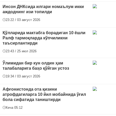
Инсон ДНКсида илгари номаълум икки
аждоднинг изи топилди
23:22 / 03 август 2026
Қўлларида мактабга борадиган 10 ёшли
Ралф тармоқларда кўпчиликни
таъсирлантирди
23:43 / 25 июл 2026
Ўлимидан бир кун олдин ҳам
талабаларига баҳо қўйган устоз
19:34 / 03 август 2026
Афғонистонда ота қизини
атрофдагиларга 10 йил мобайнида ўғил
бола сифатида таништирди
Кеча 05:12