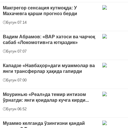
Макгрегор сенсация кутмоқда: У
Махачевга қарши прогноз берди
Бугун 07:14
Вадим Абрамов: «ВАР хатоси ва чарчоқ
сабаб «Локомотив»га ютқаздик»
Бугун 07:07
Кападзе «Навбаҳор»даги муаммолар ва
янги трансферлар ҳақида гапирди
Бугун 07:00
Моуринью «Реал»да темир интизом
ўрнатди: янги қоидалар кучга кирди...
Бугун 06:52
Муаммо келганда ўзингизни қандай