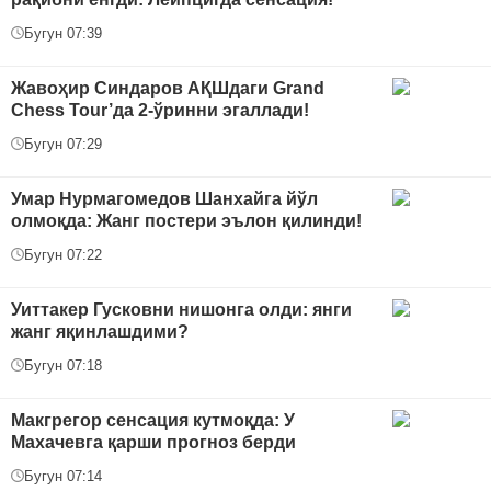
Бугун 07:39
Жавоҳир Синдаров АҚШдаги Grand
Chess Tour’да 2-ўринни эгаллади!
Бугун 07:29
Умар Нурмагомедов Шанхайга йўл
олмоқда: Жанг постери эълон қилинди!
Бугун 07:22
Уиттакер Гусковни нишонга олди: янги
жанг яқинлашдими?
Бугун 07:18
Макгрегор сенсация кутмоқда: У
Махачевга қарши прогноз берди
Бугун 07:14