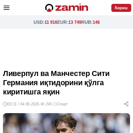
Кириш
USD
:
11 916
EUR
:
13 749
RUB
:
146
Ливерпул ва Манчестер Сити
Германия иқтидорини қўлга
киритишга яқин
03:11 / 04.06.2026
·
298
·
Спорт