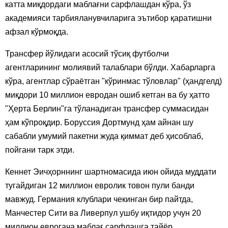
катта миқдордаги маблағни сарфлашдан кўра, ўз
академияси тарбияланувчиларига эътибор қаратишни
афзал кўрмоқда.
Трансфер йўлидаги асосий тўсиқ футболчи
агентларининг молиявий талаблари бўлди. Хабарларга
кўра, агентлар сўраётган "кўринмас тўловлар" (ҳандгелд)
миқдори 10 миллион евродан ошиб кетган ва бу ҳатто
"Ҳерта Берлин"га тўланадиган трансфер суммасидан
ҳам кўпроқдир. Боруссия Дортмунд ҳам айнан шу
сабабли умумий пакетни жуда қиммат деб ҳисоблаб,
пойгани тарк этди.
Кеннет Эичҳорннинг шартномасида июн ойида муддати
тугайдиган 12 миллион евролик товон пули банди
мавжуд. Германия клублари чекинган бир пайтда,
Манчестер Сити ва Ливерпул ушбу иқтидор учун 20
миллион еврогача маблағ сарфлашга тайёр