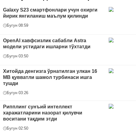
Galaxy S23 смартфонлари учун охирги
йирик янгиланиш маълум қилинди
Бугун 08:59
OpenAI хавфсизлик сабабли Astra
модели устидаги ишларни тўхтатди
Бугун 03:50
Хитойда денгизга ўрнатилган улкан 16
МВ қувватли шамол турбинаси ишга
тушди
Бугун 03:26
Рипплинг сунъий интеллект
харажатларини назорат қилувчи
воситани тақдим этди
Бугун 02:50