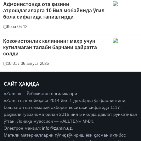
Афғонистонда ота қизини
атрофдагиларга 10 йил мобайнида ўғил
бола сифатида таништирди
Кеча 05:12
Қозоғистонлик келиннинг маҳр учун
кутилмаган талаби барчани ҳайратга
солди
18:01 / 06 август 2026
САЙТ ҲАҚИДА
«Zamin» – Ўзбекистон янгиликлари.
«Zamin.uz» лойиҳаси 2014 йил 1 декабрда ўз фаолиятини
бошлаган ва оммавий ахборот воситаси сифатида 1117-
рақамли гувоҳнома билан 2016 йил 5 июлда давлат рўйхатидан
ўтган. Лойиҳа муассиси — «ALLTEN» МЧЖ.
Электрон манзил:
info@zamin.uz
.
Матнли материалларни тўлиқ кўчириш ёки қисман иқтибос