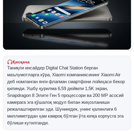
Қисқача
Таниқли инсайдер Digital Chat Station берган
маълумотларга кўра, Xiaomi компаниясининг Xiaomi Air
деб номланган янги флагман смартфони лойиҳаси бекор
қилинди. Ушбу қурилма 6,59 дюймли 1,5K экран,
Snapdragon 8 Элите Ген 5 процессори ва 200 MP асосий
камерага эга қўшалоқ модул билан жиҳозланиши
режалаштирилган эди. Шунингдек, унинг қалинлиги 6
миллиметрдан ҳам камроқ бўлган ўта юпқа корпусга эга
бўлиши кутилганди.