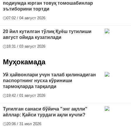
подиумда юрган товуқ томошабинлар
эътиборини тортди
07:02 / 04 август 2026
20 йил кутилган тўлиқ Қуёш тутилиши
август ойида кузатилади
18:31 / 03 август 2026
Муҳокамада
Уй ҳайвонлари учун талаб қилинадиган
паспортнинг нусха кўриниши
тармоқларда тарқалди
19:42 / 01 август 2026
Туғилган санаси бўйича "энг ақлли"
аёллар: Қайси турдаги ақли кучли?
20:06 / 31 июл 2026