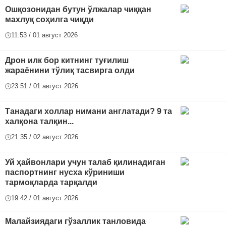
Ошқозонидан бутун ўлжалар чиққан
махлуқ соҳилга чиқди
11:53 / 01 август 2026
Дрон илк бор китнинг туғилиш
жараёнини тўлиқ тасвирга олди
23:51 / 01 август 2026
Танадаги холлар нимани англатади? 9 та
халқона талқин...
21:35 / 02 август 2026
Уй ҳайвонлари учун талаб қилинадиган
паспортнинг нусха кўриниши
тармоқларда тарқалди
19:42 / 01 август 2026
Малайзиядаги гўзаллик танловида