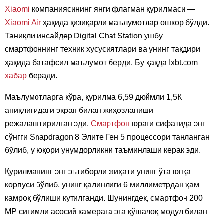
Xiaomi
компаниясининг янги флагман қурилмаси —
Xiaomi Air
ҳақида қизиқарли маълумотлар ошкор бўлди.
Таниқли инсайдер Digital Chat Station ушбу
смартфоннинг техник хусусиятлари ва унинг тақдири
ҳақида батафсил маълумот берди. Бу ҳақда Ixbt.com
хабар
беради.
Маълумотларга кўра, қурилма 6,59 дюймли 1,5К
аниқлигидаги экран билан жиҳозланиши
режалаштирилган эди.
Смартфон
юраги сифатида энг
сўнгги Snapdragon 8 Элите Ген 5 процессори танланган
бўлиб, у юқори унумдорликни таъминлаши керак эди.
Қурилманинг энг эътиборли жиҳати унинг ўта юпқа
корпуси бўлиб, унинг қалинлиги 6 миллиметрдан ҳам
камроқ бўлиши кутилганди. Шунингдек, смартфон 200
MP сиғимли асосий камерага эга қўшалоқ модул билан