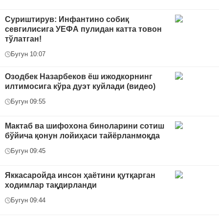
Суриштирув: Инфантино собиқ
севгилисига УЕФА пулидан катта товон
тўлатган!
Бугун 10:07
Озодбек Назарбеков ёш ижодкорнинг
илтимосига кўра дуэт куйлади (видео)
Бугун 09:55
Мактаб ва шифохона биноларини сотиш
бўйича қонун лойиҳаси тайёрланмоқда
Бугун 09:45
Яккасаройда инсон ҳаётини қутқарган
ходимлар тақдирланди
Бугун 09:44