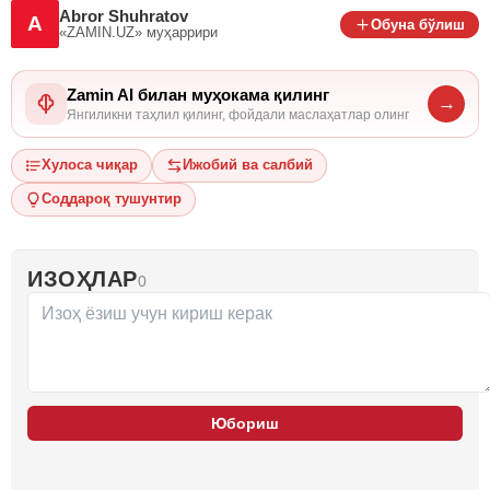
Abror Shuhratov
A
Обуна бўлиш
«ZAMIN.UZ»
муҳаррири
Zamin AI билан муҳокама қилинг
→
Янгиликни таҳлил қилинг, фойдали маслаҳатлар олинг
Хулоса чиқар
Ижобий ва салбий
Соддароқ тушунтир
ИЗОҲЛАР
0
Юбориш