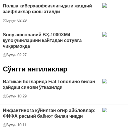
Полша киберхавфсизлигидаги жиддий
заифликлар фош этилди
Бугун 02:29
Sony афсонавий ВҲ-1000XM4
қулоқчинларини қайтадан сотувга
чиқармоқда
Бугун 02:27
Сўнгги янгиликлар
Ватикан боғларида Fiat Тополино билан
ҳайдаш синови ўтказилди
Бугун 10:29
Инфантинога қўйилган оғир айбловлар:
ФИФА расмий баёнот билан чиқди
Бугун 10:11