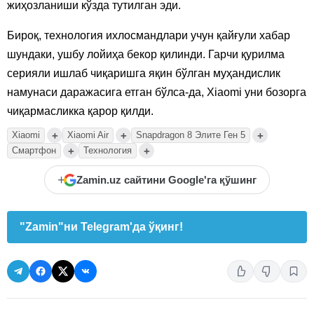
жиҳозланиши кўзда тутилган эди.
Бироқ, технология ихлосмандлари учун қайғули хабар
шундаки, ушбу лойиҳа бекор қилинди. Гарчи қурилма
серияли ишлаб чиқаришга яқин бўлган муҳандислик
намунаси даражасига етган бўлса-да, Xiaomi уни бозорга
чиқармасликка қарор қилди.
+
+
+
Xiaomi
Xiaomi Air
Snapdragon 8 Элите Ген 5
+
+
Смартфон
Технология
+
Zamin.uz сайтини Google'га қўшинг
"Zamin"ни Telegram'да ўқинг!