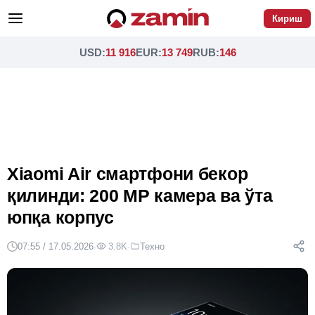
Кириш
USD
:
11 916
EUR
:
13 749
RUB
:
146
Xiaomi Air смартфони бекор
қилинди: 200 MP камера ва ўта
юпқа корпус
07:55 / 17.05.2026
·
3.8K
·
Техно