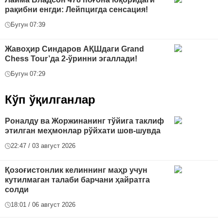
рақибни енгди: Лейпцигда сенсация!
Бугун 07:39
Жавоҳир Синдаров АҚШдаги Grand
Chess Tour’да 2-ўринни эгаллади!
Бугун 07:29
Кўп ўқилганлар
Роналду ва Жоржинанинг тўйига таклиф
этилган меҳмонлар рўйхати шов-шувда
22:47 / 03 август 2026
Қозоғистонлик келиннинг маҳр учун
кутилмаган талаби барчани ҳайратга
солди
18:01 / 06 август 2026