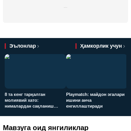
…
Эълонлар
Ҳамкорлик учун
8 та кенг тарқалган
Playmatch: майдон эгалари
P
молиявий хато:
ишини анча
у
нималардан сақланиш
енгиллаштиради
х
керак?
Мавзуга оид янгиликлар