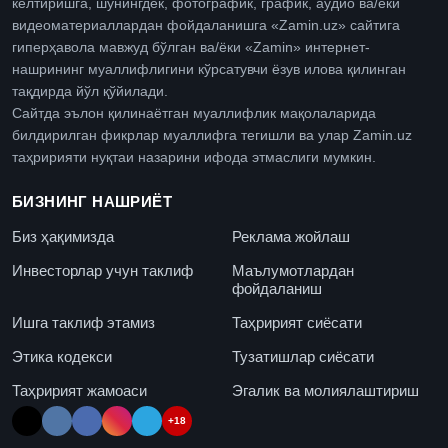
келтиришга, шунингдек, фотографик, график, аудио ва/ёки
видеоматериаллардан фойдаланишга «Zamin.uz» сайтига
гиперҳавола мавжуд бўлган ва/ёки «Zamin» интернет-
нашрининг муаллифлигини кўрсатувчи ёзув илова қилинган
тақдирда йўл қўйилади.
Сайтда эълон қилинаётган муаллифлик мақолаларида
билдирилган фикрлар муаллифга тегишли ва улар Zamin.uz
таҳририяти нуқтаи назарини ифода этмаслиги мумкин.
БИЗНИНГ НАШРИЁТ
Биз ҳақимизда
Реклама жойлаш
Инвесторлар учун таклиф
Маълумотлардан
фойдаланиш
Ишга таклиф этамиз
Таҳририят сиёсати
Этика кодекси
Тузатишлар сиёсати
Таҳририят жамоаси
Эгалик ва молиялаштириш
+18