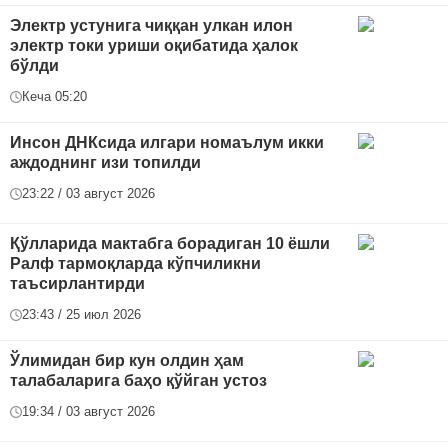
Электр устунига чиққан улкан илон
электр токи уриши оқибатида ҳалок
бўлди
Кеча 05:20
Инсон ДНКсида илгари номаълум икки
аждоднинг изи топилди
23:22 / 03 август 2026
Қўлларида мактабга борадиган 10 ёшли
Ралф тармоқларда кўпчиликни
таъсирлантирди
23:43 / 25 июл 2026
Ўлимидан бир кун олдин ҳам
талабаларига баҳо қўйган устоз
19:34 / 03 август 2026