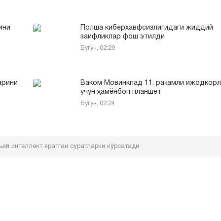
ини
Полша киберхавфсизлигидаги жиддий
заифликлар фош этилди
Бугун, 02:29
арини
Ваком Мовинкпад 11: рақамли ижодкор
учун ҳамёнбоп планшет
Бугун, 02:24
ий интеллект яратган суратларни кўрсатади