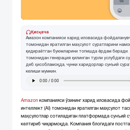
Қисқача
Амазон компанияси харид иловасида фойдаланувч
томонидан яратилган маҳсулот суратларини намо
қидираётган буюмларини топишда ёрдам беради. 
томонидан генерация қилинган турли услубдаги с
деб ҳисобламоқда, чунки харидорлар сунъий сура
келиши мумкин.
Amazon
компанияси ўзининг харид иловасида фой
интеллект (AI) томонидан яратилган маҳсулот та
маҳсулотлар сотиладиган платформада сунъий с
келтириб чиқармоқда. Компания блогидаги постга