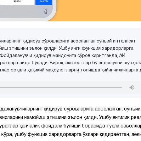
иларнинг қидирув сўровларига асосланган сунъий интеллект
йиш этишини эълон қилди. Ушбу янги функция харидорларга
Фойдаланувчи қидирув майдонига сўров киритганда, АИ
уратлар пайдо бўлади. Бироқ, экспертлар бу ёндашувни шубҳал
тлар орқали ҳақиқий маҳсулотларни топишда қийинчиликларга 
даланувчиларнинг қидирув сўровларига асосланган, сунъий
свирларини намойиш этишини эълон қилди. Ушбу янгилик реа
уратлар қанчалик фойдали бўлиши борасида турли саволла
 кўра, ушбу функция харидорларга ўзлари қидираётган, лек