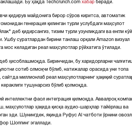
маклашади. Бу ҳақда Techcrunch.com
хабар
беради.
вчи қидирув майдонига бирор сўров киритса, автоматик
омонидан генерация қилинган турли услубдаги маҳсулот
йлак" деб қидирсангиз, тизим турли узунликдаги ва енгли кў
. Ушбу суратлардан бирини танлаш орқали Amazon визуал
а мос келадиган реал маҳсулотлар рўйхатига ўтилади.
 деб ҳисоблашмоқда. Биринчидан, бу харидорларни чалғити
улотни сотиб олмоқчи бўлиб, натижалар орасида уни топа
, сайтда миллионлаб реал маҳсулотларнинг ҳақиқий суратла
 кераклиги тушунарсиз бўлиб қолмоқда.
ий интеллектни фаол интеграция қилмоқда. Аввалроқ компа
, маҳсулотлар ҳақида қисқа аудио-шарҳлар тайёрлаш ва
ан эди. Шунингдек, яқинда Руфус AI чатботи ўрнини овозл
фор Шоппинг эгаллади.