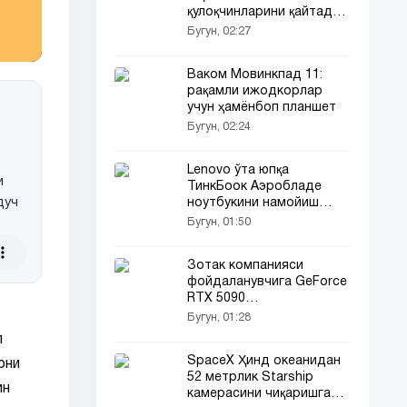
қулоқчинларини қайтадан
сотувга чиқармоқда
Бугун, 02:27
Ваком Мовинкпад 11:
рақамли ижодкорлар
учун ҳамёнбоп планшет
Бугун, 02:24
Lenovo ўта юпқа
и
ТинкБоок Аэробладе
дуч
ноутбукини намойиш
этишга ҳозирланмоқда
Бугун, 01:50
Зотак компанияси
фойдаланувчига GeForce
RTX 5090
видеокартасини совға
Бугун, 01:28
қилди
л
SpaceX Ҳинд океанидан
рни
52 метрлик Starship
ин
камерасини чиқаришга