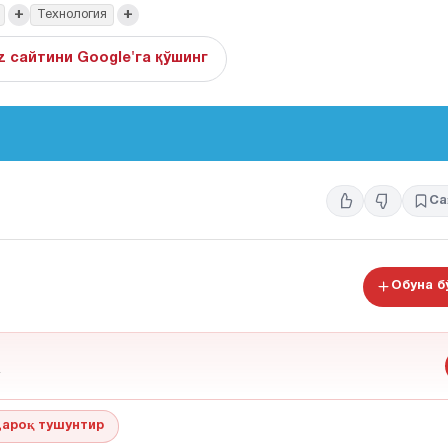
+
+
Технология
z сайтини Google'га қўшинг
Са
Обуна 
ароқ тушунтир