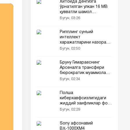
Хитойда денгизга
ўрнатилган улкан 16 МВ
қувватли шамол
турбинаси ишга тушди
Бугун, 03:26
Рипплинг сунъий
интеллект
харажатларини назорат
қилувчи воситани тақдим
Бугун, 02:50
этди
Бруну Гимараеснинг
Арсеналга трансфери
бюрократик муаммолар
сабаб кечикмоқда
Бугун, 02:34
Полша
киберхавфсизлигидаги
жиддий заифликлар фош
этилди
Бугун, 02:29
Sony афсонавий
ВҲ-1000XM4