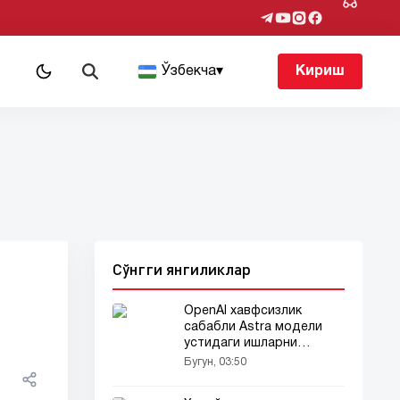
т
Ўзбекча
▾
Кириш
Сўнгги янгиликлар
OpenAI хавфсизлик
сабабли Astra модели
устидаги ишларни
тўхтатди
Бугун, 03:50