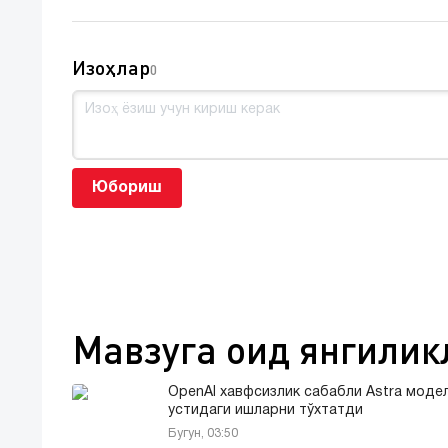
Изоҳлар
0
Юбориш
Мавзуга оид янгилик
OpenAI хавфсизлик сабабли Astra моде
устидаги ишларни тўхтатди
Бугун, 03:50