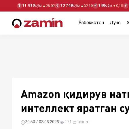
11 916
сўм
13 749
сўм
146
сўм
$
€
₽
¥
▲
28,92
▲
32,19
▼
0,18
Ўзбекистон
Дунё
Amazon қидирув нат
интеллект яратган с
20:50 / 03.06.2026
·
171
·
Техно