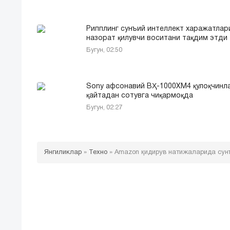
Рипплинг сунъий интеллект харажатлар
назорат қилувчи воситани тақдим этди
Бугун, 02:50
Sony афсонавий ВҲ-1000XM4 қулоқчинл
қайтадан сотувга чиқармоқда
Бугун, 02:27
Янгиликлар
»
Техно
»
Amazon қидирув натижаларида сунъ