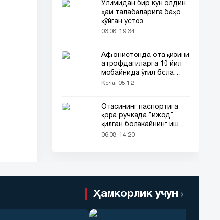
Ўлимидан бир кун олдин
ҳам талабаларига баҳо
қўйган устоз
03.08, 19:34
Афғонистонда ота қизини
атрофдагиларга 10 йил
мобайнида ўғил бола
сифатида таништирди
Кеча, 05:12
Отасининг паспортига
қора ручкада “ижод”
қилган болакайнинг иши
барчанинг диққатини
06.08, 14:20
тортди
Ҳамкорлик учун