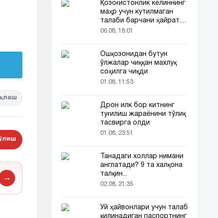
Қозоғистонлик келиннинг
маҳр учун кутилмаган
талаби барчани ҳайратга
солди
06.08, 18:01
Ошқозонидан бутун
ўлжалар чиққан махлуқ
соҳилга чиқди
01.08, 11:53
қлаш
Дрон илк бор китнинг
туғилиш жараёнини тўлиқ
тасвирга олди
01.08, 23:51
бўлиш
Танадаги холлар нимани
англатади? 9 та халқона
талқин...
→
02.08, 21:35
Уй ҳайвонлари учун талаб
қилинадиган паспортнинг