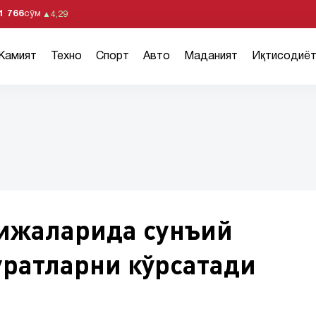
1 766
сўм
▲
4,29
Жамият
Техно
Спорт
Авто
Маданият
Иқтисодиё
ижаларида сунъий
уратларни кўрсатади