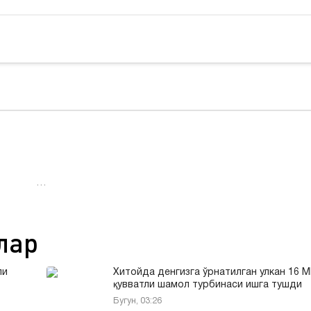
…
лар
ли
Хитойда денгизга ўрнатилган улкан 16 
қувватли шамол турбинаси ишга тушди
Бугун, 03:26