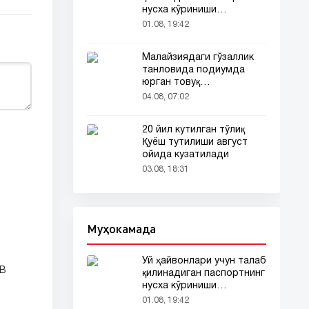
нусха кўриниши
тармоқларда тарқалди
01.08, 19:42
Малайзиядаги гўзаллик
танловида подиумда
юрган товуқ
томошабинлар
04.08, 07:02
эътиборини тортди
20 йил кутилган тўлиқ
Қуёш тутилиши август
ойида кузатилади
03.08, 18:31
Муҳокамада
Уй ҳайвонлари учун талаб
МВ
қилинадиган паспортнинг
нусха кўриниши
тармоқларда тарқалди
01.08, 19:42