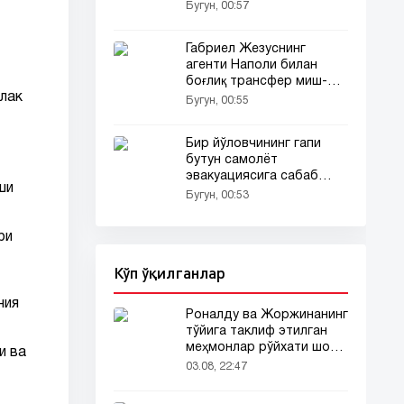
уринмоқда
Бугун, 00:57
Габриел Жезуснинг
агенти Наполи билан
боғлиқ трансфер миш-
йлак
мишларига ойдинлик
Бугун, 00:55
киритди
Бир йўловчининг гапи
бутун самолёт
эвакуациясига сабаб
ши
бўлди
Бугун, 00:53
ри
Кўп ўқилганлар
ния
Роналду ва Жоржинанинг
тўйига таклиф этилган
меҳмонлар рўйхати шов-
и ва
шувда
03.08, 22:47