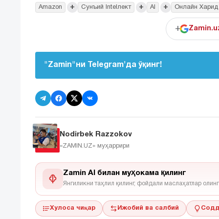
+
+
+
Amazon
Сунъий Intelлект
AI
Онлайн Харид
+
Zamin.u
"Zamin"ни Telegram'да ўқинг!
Nodirbek Razzokov
«ZAMIN.UZ»
муҳаррири
Zamin AI билан муҳокама қилинг
Янгиликни таҳлил қилинг, фойдали маслаҳатлар олинг
Хулоса чиқар
Ижобий ва салбий
Содд