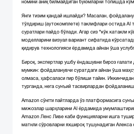
номини аниқ билмайдиган буюмларни топишда кў
Янги тизим қандай ишлайди? Масалан, фойдалану
тўлдириш (аутокомплете) таклифлари остида AI т
суратлари пайдо бўлади. Агар сиз "кўк катакли кў
моделларини визуал вариант сифатида кўрсатади
қидирув технологияси ёрдамида айнан ўша услубг
Бироқ, экспертлар ушбу ёндашувни бироз ғалати
мумкин: фойдаланувчи суратдаги айнан ўша маҳс
олмаса, ҳафсаласи пир бўлиши тайин. Иккинчидан
турганда, нега сунъий тасвирлардан фойдаланиш
Amazon сўнгги пайтларда ўз платформасига сунъ
мижозлар шарҳларини AI ёрдамида умумлаштириш
Amazon Ленс Ливе каби функцияларни ишга туширг
матнли сўровларни яхшироқ тушунадиган Алекса 