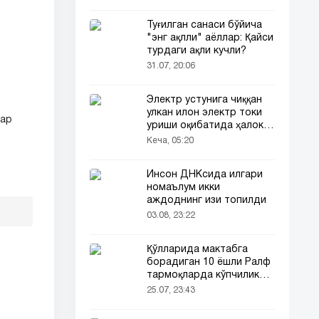
Туғилган санаси бўйича
"энг ақлли" аёллар: Қайси
турдаги ақли кучли?
31.07, 20:06
Электр устунига чиққан
улкан илон электр токи
лар
уриши оқибатида ҳалок
бўлди
Кеча, 05:20
Инсон ДНКсида илгари
номаълум икки
аждоднинг изи топилди
03.08, 23:22
Қўлларида мактабга
борадиган 10 ёшли Ралф
тармоқларда кўпчиликни
таъсирлантирди
25.07, 23:43