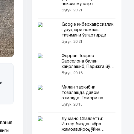
чексиз мулоқот
Бугун, 20:21
Google киберхавфсизлик
гуруҳлари номлаш
тизимини ўзгартирди
Бугун, 20:21
Ферран Торрес
Барселона билан
хайрлашиб, Парижга йўл
олишни хоҳламоқда
Бугун, 20:16
ий
Милан таркибни
тозалашда давом
этмоқда: Томори ва
Фофана сотувга қўйилди
Бугун, 20:15
Лучиано Спаллетти:
пания
Интер биздан кўра
жамоавийроқ ўйин
лиги