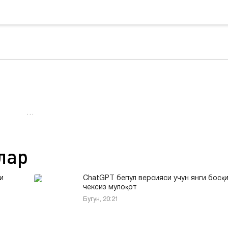
…
лар
и
ChatGPT бепул версияси учун янги босқи
чексиз мулоқот
Бугун, 20:21