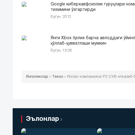
Google киберхавфсизлик гуруҳлари но
тизимини ўзгартирди
Бугун, 20:21
Янги Xbox Ҳелих барча авлоддаги ўйин
қўллаб-қувватлаши мумкин
Бугун, 19:28
Янгиликлар
»
Техно
»
Rivian компанияси Р2 СУВ етказиб
Эълонлар