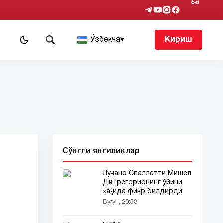
т
Ўзбекча
▾
Кириш
Сўнгги янгиликлар
Лучано Спаллетти Мишел
Ди Грегорионинг ўйини
ҳақида фикр билдирди
Бугун, 20:58