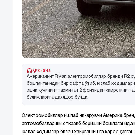
Қисқача
Американинг Rivian электромобиллар бренди R2 
бошланганидан бир ҳафта ўтиб, юзлаб ходимларн
ишчи кучининг тахминан 2 фоизидан камроғини таш
бўлимларига дахлдор бўлди.
Электромобиллар ишлаб чиқарувчи Америка бре
автомобилларини етказиб беришни бошлаганидан 
юзлаб ходимлар билан хайрлашишга қарор қилган,