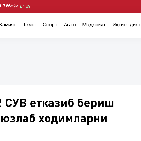
1 766
сўм
▲
4,29
Жамият
Техно
Спорт
Авто
Маданият
Иқтисодиё
2 СУВ етказиб бериш
 юзлаб ходимларни