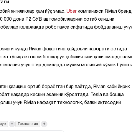
жаги
обий янгиликлар ҳам йўқ эмас.
Uber
компанияси Rivian бренд
50 000 дона Р2 СУВ автомобилларини сотиб олишни
мобиллар келажакда роботакси сифатида фойдаланиш учу
зирги кунда Rivian фақатгина ҳайдовчи назорати остида
 ва тўлиқ автоном бошқарув қобилиятини ҳали амалда на
к компания учун оғир дамларда муҳим молиявий кўмак бўлиш
ан қизиқиш ортиб бораётган бир пайтда, Rivian каби йирик
бат нақадар кескин эканини кўрсатади. Tesla ва бошқа
олиш учун Rivian нафақат технологик, балки иқтисодий
+
+
рув
Технология