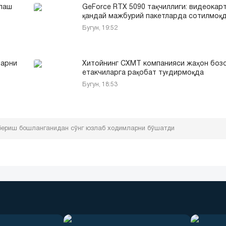
млаш
GeForce RTX 5090 тақчиллиги: видеокар
қандай мажбурий пакетларда сотилмоқ
Бугун, 19:52
ларни
Хитойнинг CXMT компанияси жаҳон боз
етакчиларга рақобат туғдирмоқда
Бугун, 18:53
 бериш бошланганидан сўнг юзлаб ходимларни бўшатди