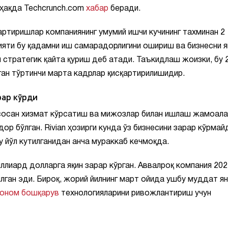
 ҳақда Techcrunch.com
хабар
беради.
артиришлар компаниянинг умумий ишчи кучининг тахминан 2
рияти бу қадамни иш самарадорлигини ошириш ва бизнесни 
н стратегик қайта қуриш деб атади. Таъкидлаш жоизки, бу 
ан тўртинчи марта кадрлар қисқартирилишидир.
рар кўрди
асосан хизмат кўрсатиш ва мижозлар билан ишлаш жамоала
р бўлган. Rivian ҳозирги кунда ўз бизнесини зарар кўрмай
 йўл кутилганидан анча мураккаб кечмоқда.
ллиард долларга яқин зарар кўрган. Аввалроқ компания 202
лган эди. Бироқ, жорий йилнинг март ойида ушбу муддат я
оном бошқарув
технологияларини ривожлантириш учун