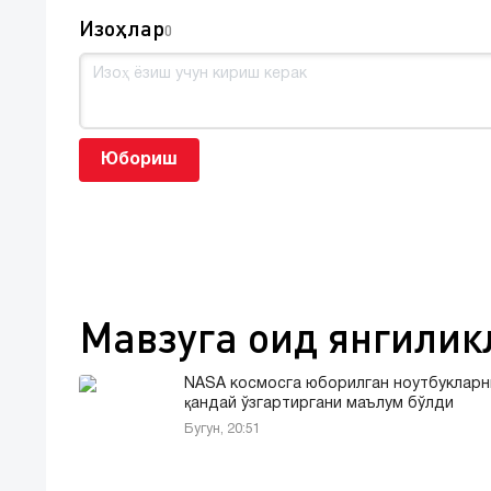
Изоҳлар
0
Юбориш
Мавзуга оид янгилик
NASA космосга юборилган ноутбукларн
қандай ўзгартиргани маълум бўлди
Бугун, 20:51