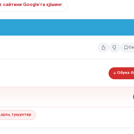
z сайтини Google'га қўшинг
Са
Обуна 
ароқ тушунтир