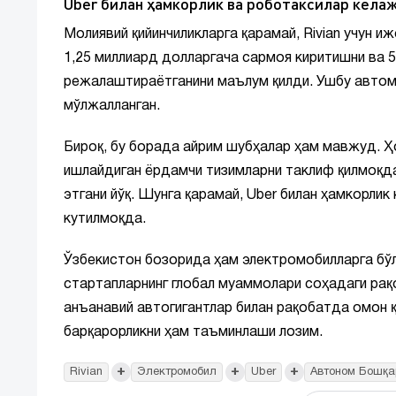
Uber билан ҳамкорлик ва роботаксилар кела
Молиявий қийинчиликларга қарамай, Rivian учун иж
1,25 миллиард долларгача сармоя киритишни ва 
режалаштираётганини маълум қилди. Ушбу авто
мўлжалланган.
Бироқ, бу борада айрим шубҳалар ҳам мавжуд. Ҳо
ишлайдиган ёрдамчи тизимларни таклиф қилмоқда
этгани йўқ. Шунга қарамай, Uber билан ҳамкорли
кутилмоқда.
Ўзбекистон бозорида ҳам электромобилларга бўлг
стартапларнинг глобал муаммолари соҳадаги рақо
анъанавий автогигантлар билан рақобатда омон қ
барқарорликни ҳам таъминлаши лозим.
+
+
+
Rivian
Электромобил
Uber
Автоном Бошқа