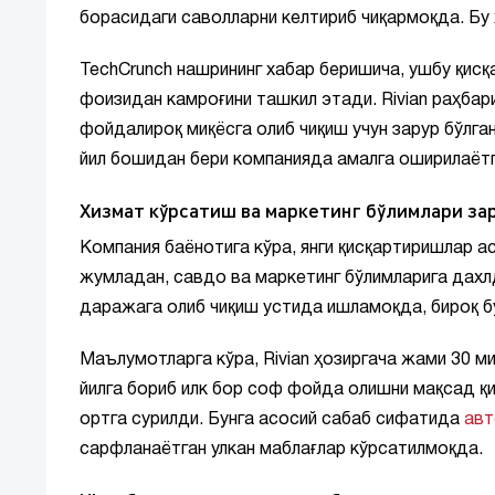
борасидаги саволларни келтириб чиқармоқда. Бу
TechCrunch нашрининг хабар беришича, ушбу қисқ
фоизидан камроғини ташкил этади. Rivian раҳба
фойдалироқ миқёсга олиб чиқиш учун зарур бўлга
йил бошидан бери компанияда амалга оширилаётг
Хизмат кўрсатиш ва маркетинг бўлимлари за
Компания баёнотига кўра, янги қисқартиришлар 
жумладан, савдо ва маркетинг бўлимларига дахлдо
даражага олиб чиқиш устида ишламоқда, бироқ бу
Маълумотларга кўра, Rivian ҳозиргача жами 30 ми
йилга бориб илк бор соф фойда олишни мақсад қи
ортга сурилди. Бунга асосий сабаб сифатида
авт
сарфланаётган улкан маблағлар кўрсатилмоқда.