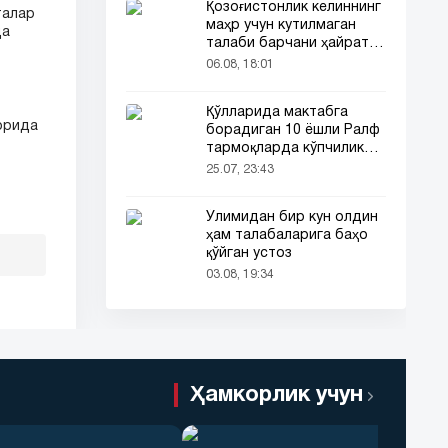
Қозоғистонлик келиннинг
талар
маҳр учун кутилмаган
да
талаби барчани ҳайратга
солди
06.08, 18:01
Қўлларида мактабга
орида
борадиган 10 ёшли Ралф
тармоқларда кўпчиликни
таъсирлантирди
25.07, 23:43
Ўлимидан бир кун олдин
ҳам талабаларига баҳо
қўйган устоз
03.08, 19:34
Ҳамкорлик учун