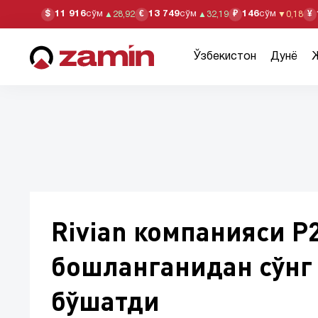
11 916
сўм
13 749
сўм
146
сўм
$
€
₽
¥
▲
28,92
▲
32,19
▼
0,18
Ўзбекистон
Дунё
Rivian компанияси Р
бошланганидан сўнг
бўшатди