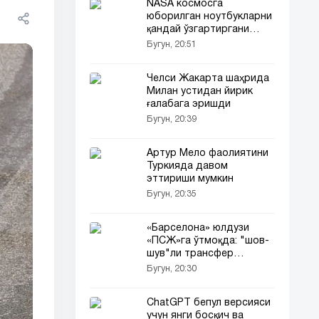
NASA космосга
юборилган ноутбукларни
қандай ўзгартиргани
маълум бўлди
Бугун, 20:51
Челси Жакарта шаҳрида
Милан устидан йирик
ғалабага эришди
Бугун, 20:39
Артур Мело фаолиятини
Туркияда давом
эттириши мумкин
Бугун, 20:35
«Барселона» юлдузи
«ПСЖ»га ўтмоқда: "шов-
шув"ли трансфер
тафсилотлари!
Бугун, 20:30
ChatGPT бепул версияси
учун янги босқич ва