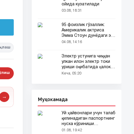
ойида кузатилади
03.08, 18:31
95 фоизлик гўзаллик:
Америкалик актриса
Эмма Стоун дунёдаги энг
гўзал аёл деб топилди!
04.08, 14:16
қлаш
Электр устунига чиққан
улкан илон электр токи
уриши оқибатида ҳалок
бўлди
бўлиш
Кеча, 05:20
→
Муҳокамада
Уй ҳайвонлари учун талаб
қилинадиган паспортнинг
нусха кўриниши
тармоқларда тарқалди
01.08, 19:42