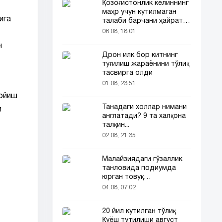
Қозоғистонлик келиннинг
маҳр учун кутилмаган
ига
талаби барчани ҳайратга
солди
06.08, 18:01
н
Дрон илк бор китнинг
туғилиш жараёнини тўлиқ
тасвирга олди
01.08, 23:51
мойиш
Танадаги холлар нимани
и
англатади? 9 та халқона
талқин...
02.08, 21:35
Малайзиядаги гўзаллик
танловида подиумда
юрган товуқ
томошабинлар
04.08, 07:02
эътиборини тортди
20 йил кутилган тўлиқ
Қуёш тутилиши август