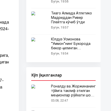
кўрсатди
Бугун, 19:58
Тиаго Алмада Атлетико
Мадриддан Ривер
янада
Плейтга кўчиб ўтди
Бугун, 19:57
2024-
Юлдуз Усмонова
“Уммон”нинг Бухорода
бекор қилинган
концертига ўзининг
Бугун, 19:54
рига,
кескин фикрларини
билдирди (видео)
диган
Кўп ўқилганлар
7-
Роналду ва Жоржинанинг
на
тўйига таклиф этилган
меҳмонлар рўйхати шов-
шувда
03.08, 22:47