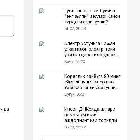
Туғилган санаси бўйича
"энг ақлли" аёллар: Қайси
турдаги ақли кучли?
31.07, 20:06
Электр устунига чиққан
улкан илон электр токи
уриши оқибатида ҳалок
бўлди
Кеча, 05:20
Кореялик сайёҳга 90 минг
сўмлик ичимлик сотган
Ўзбекистонлик сотувчи
Корея телевидениясида
Бугун, 05:31
ҳам ёритилди
ч ва
Инсон ДНКсида илгари
номаълум икки
аждоднинг изи топилди
03.08, 23:22