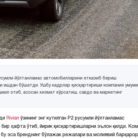
русумли йўлтанламас автомобилларини етказиб бериш
и ишдан бўшатди. Ушбу кадрлар қисқартириши компания умум
кил этиб, асосан хизмат кўрсатиш, савдо ва маркетинг
нди
Rivian
ўзининг энг кутилган Р2 русумли йўлтанламас
бир ҳафта ўтиб, йирик қисқартиришларни эълон қилди. Ком
 бу эса бренднинг бўлажак режалари ва молиявий барқарор