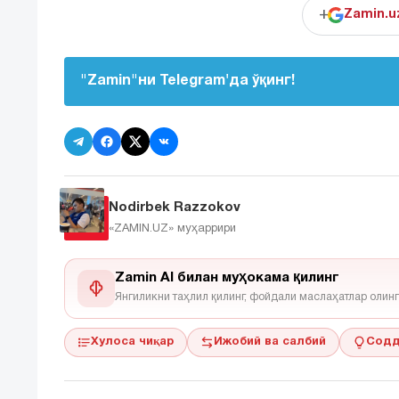
+
Zamin.u
"Zamin"ни Telegram'да ўқинг!
Nodirbek Razzokov
«ZAMIN.UZ»
муҳаррири
Zamin AI билан муҳокама қилинг
Янгиликни таҳлил қилинг, фойдали маслаҳатлар олинг
Хулоса чиқар
Ижобий ва салбий
Содд