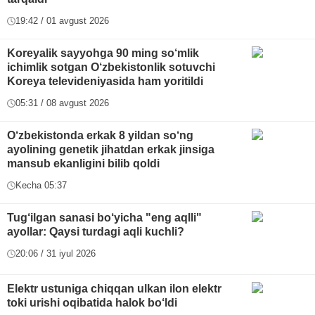
19:42 / 01 avgust 2026
Koreyalik sayyohga 90 ming so‘mlik
ichimlik sotgan O‘zbekistonlik sotuvchi
Koreya televideniyasida ham yoritildi
05:31 / 08 avgust 2026
O‘zbekistonda erkak 8 yildan so‘ng
ayolining genetik jihatdan erkak jinsiga
mansub ekanligini bilib qoldi
Kecha 05:37
Tug‘ilgan sanasi bo‘yicha "eng aqlli"
ayollar: Qaysi turdagi aqli kuchli?
20:06 / 31 iyul 2026
Elektr ustuniga chiqqan ulkan ilon elektr
toki urishi oqibatida halok bo‘ldi