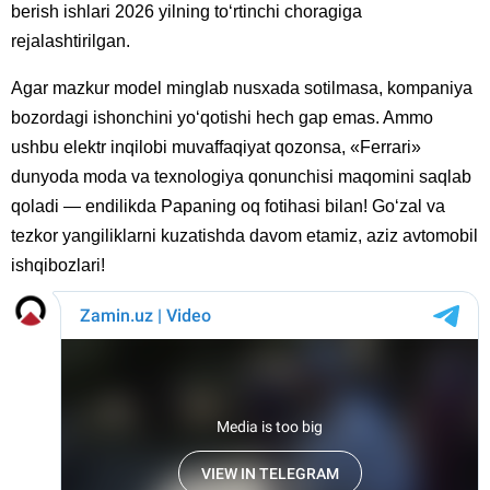
berish ishlari 2026 yilning to‘rtinchi choragiga
rejalashtirilgan.
Agar mazkur model minglab nusxada sotilmasa, kompaniya
bozordagi ishonchini yo‘qotishi hech gap emas. Ammo
ushbu elektr inqilobi muvaffaqiyat qozonsa, «Ferrari»
dunyoda moda va texnologiya qonunchisi maqomini saqlab
qoladi — endilikda Papaning oq fotihasi bilan! Go‘zal va
tezkor yangiliklarni kuzatishda davom etamiz, aziz avtomobil
ishqibozlari!