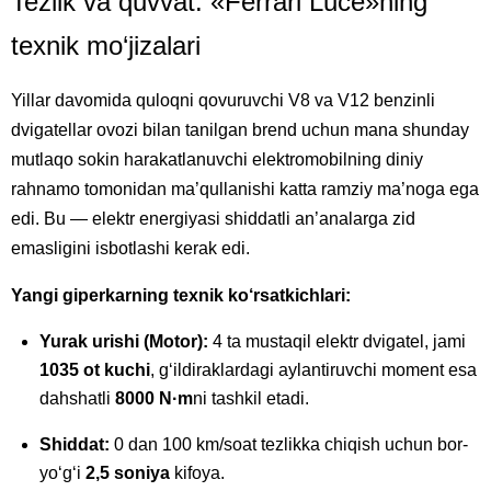
Tezlik va quvvat: «Ferrari Luce»ning
texnik mo‘jizalari
Yillar davomida quloqni qovuruvchi V8 va V12 benzinli
dvigatellar ovozi bilan tanilgan brend uchun mana shunday
mutlaqo sokin harakatlanuvchi elektromobilning diniy
rahnamo tomonidan ma’qullanishi katta ramziy ma’noga ega
edi. Bu — elektr energiyasi shiddatli an’analarga zid
emasligini isbotlashi kerak edi.
Yangi giperkarning texnik ko‘rsatkichlari:
Yurak urishi (Motor):
4 ta mustaqil elektr dvigatel, jami
1035 ot kuchi
, g‘ildiraklardagi aylantiruvchi moment esa
dahshatli
8000 N·m
ni tashkil etadi.
Shiddat:
0 dan 100 km/soat tezlikka chiqish uchun bor-
yo‘g‘i
2,5 soniya
kifoya.