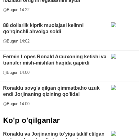
foizidan ortigʻini egallashini aytdi
Bugun 14:22
88 dollarlik kiprik muolajasi kelinni
qo‘rqinchli ahvolga soldi
Bugun 14:02
Fermin Lopes Ronald Arauxoning ketishi va
transfer mish-mishlari haqida gapirdi
Bugun 14:00
Ronaldu sovg‘a qilgan qimmatbaho uzuk
endi Jorjinaning qizining qo‘lida!
Bugun 14:00
Ko'p o'qilganlar
Ronaldu va Jorjinaning to‘yiga taklif etilgan