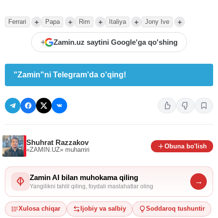
+
+
+
+
+
Ferrari
Papa
Rim
Italiya
Jony Ive
+
Zamin.uz saytini Google'ga qo'shing
"Zamin"ni Telegram'da o'qing!
Shuhrat Razzakov
Obuna bo'lish
«ZAMIN.UZ»
muharriri
Zamin AI bilan muhokama qiling
→
Yangilikni tahlil qiling, foydali maslahatlar oling
Xulosa chiqar
Ijobiy va salbiy
Soddaroq tushuntir