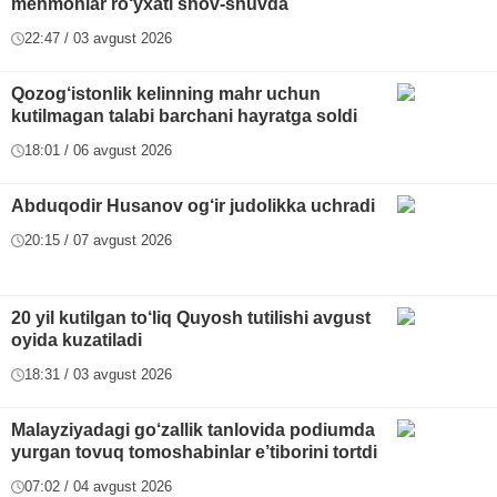
mehmonlar ro‘yxati shov-shuvda
22:47 / 03 avgust 2026
Qozog‘istonlik kelinning mahr uchun
kutilmagan talabi barchani hayratga soldi
18:01 / 06 avgust 2026
Abduqodir Husanov og‘ir judolikka uchradi
20:15 / 07 avgust 2026
20 yil kutilgan to‘liq Quyosh tutilishi avgust
oyida kuzatiladi
18:31 / 03 avgust 2026
Malayziyadagi go‘zallik tanlovida podiumda
yurgan tovuq tomoshabinlar e’tiborini tortdi
07:02 / 04 avgust 2026