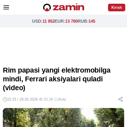
Kirish
USD
:
11 952
EUR
:
13 780
RUB
:
145
Rim papasi yangi elektromobilga
mindi, Ferrari aksiyalari quladi
(video)
15:33 / 29.05.2026
·
20.2K
·
Avto