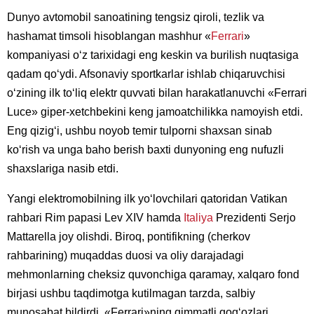
Dunyo avtomobil sanoatining tengsiz qiroli, tezlik va
hashamat timsoli hisoblangan mashhur «
Ferrari
»
kompaniyasi o‘z tarixidagi eng keskin va burilish nuqtasiga
qadam qo‘ydi. Afsonaviy sportkarlar ishlab chiqaruvchisi
o‘zining ilk to‘liq elektr quvvati bilan harakatlanuvchi «Ferrari
Luce» giper-xetchbekini keng jamoatchilikka namoyish etdi.
Eng qizig‘i, ushbu noyob temir tulporni shaxsan sinab
ko‘rish va unga baho berish baxti dunyoning eng nufuzli
shaxslariga nasib etdi.
Yangi elektromobilning ilk yo‘lovchilari qatoridan Vatikan
rahbari Rim papasi Lev XIV hamda
Italiya
Prezidenti Serjo
Mattarella joy olishdi. Biroq, pontifikning (cherkov
rahbarining) muqaddas duosi va oliy darajadagi
mehmonlarning cheksiz quvonchiga qaramay, xalqaro fond
birjasi ushbu taqdimotga kutilmagan tarzda, salbiy
munosabat bildirdi. «Ferrari»ning qimmatli qog‘ozlari