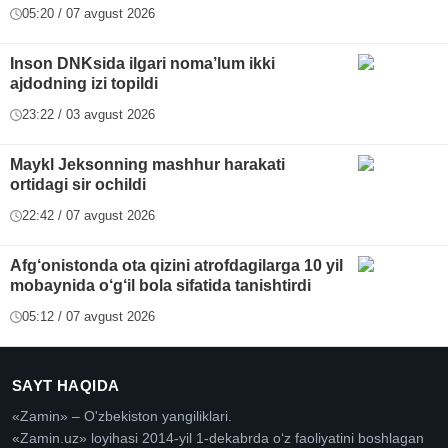
05:20 / 07 avgust 2026
Inson DNKsida ilgari noma’lum ikki
ajdodning izi topildi
23:22 / 03 avgust 2026
Maykl Jeksonning mashhur harakati
ortidagi sir ochildi
22:42 / 07 avgust 2026
Afg‘onistonda ota qizini atrofdagilarga 10 yil
mobaynida o‘g‘il bola sifatida tanishtirdi
05:12 / 07 avgust 2026
SAYT HAQIDA
«Zamin» – O'zbekiston yangiliklari.
«Zamin.uz» loyihasi 2014-yil 1-dekabrda oʻz faoliyatini boshlagan