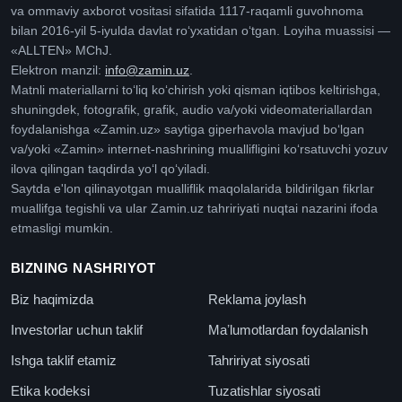
va ommaviy axborot vositasi sifatida 1117-raqamli guvohnoma
bilan 2016-yil 5-iyulda davlat roʻyxatidan oʻtgan. Loyiha muassisi —
«ALLTEN» MChJ.
Elektron manzil:
info@zamin.uz
.
Matnli materiallarni toʻliq koʻchirish yoki qisman iqtibos keltirishga,
shuningdek, fotografik, grafik, audio va/yoki videomateriallardan
foydalanishga «Zamin.uz» saytiga giperhavola mavjud boʻlgan
va/yoki «Zamin» internet-nashrining muallifligini koʻrsatuvchi yozuv
ilova qilingan taqdirda yoʻl qoʻyiladi.
Saytda e'lon qilinayotgan mualliflik maqolalarida bildirilgan fikrlar
muallifga tegishli va ular Zamin.uz tahririyati nuqtai nazarini ifoda
etmasligi mumkin.
BIZNING NASHRIYOT
Biz haqimizda
Reklama joylash
Investorlar uchun taklif
Maʼlumotlardan foydalanish
Ishga taklif etamiz
Tahririyat siyosati
Etika kodeksi
Tuzatishlar siyosati