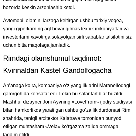
bozorda keskin arzonlashib ketdi.
Avtomobil olamini larzaga keltirgan ushbu tarixiy voqea,
yangi giperkarning aql bovar qilmas texnik imkoniyatlari va
investorlarni xavotirga solayotgan sirli sabablar tafsilotini siz
uchun bitta maqolaga jamladik.
Rimdagi olamshumul taqdimot:
Kvirinaldan Kastel-Gandolfogacha
An’anaga ko‘ra, kompaniya o‘z yangiliklarini Maranellodagi
qarorgohida ko‘rsatar edi. Lekin bu safar tartiblar buzildi.
Mashhur dizayner Joni Ayvning «LoveFrom» ijodiy studiyasi
bilan hamkorlikda yaratilgan ushbu go‘zallik durdonasi Rim
shahrida, taniqli arxitektor Kalatrava tomonidan bunyod
etilgan muhtasham «Vela» ko‘rgazma zalida ommaga
taqdim etildi.