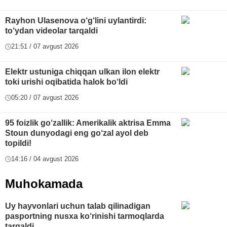
Rayhon Ulasenova o‘g‘lini uylantirdi:
to‘ydan videolar tarqaldi
21:51 / 07 avgust 2026
Elektr ustuniga chiqqan ulkan ilon elektr
toki urishi oqibatida halok bo‘ldi
05:20 / 07 avgust 2026
95 foizlik go‘zallik: Amerikalik aktrisa Emma
Stoun dunyodagi eng go‘zal ayol deb
topildi!
14:16 / 04 avgust 2026
Muhokamada
Uy hayvonlari uchun talab qilinadigan
pasportning nusxa ko‘rinishi tarmoqlarda
tarqaldi