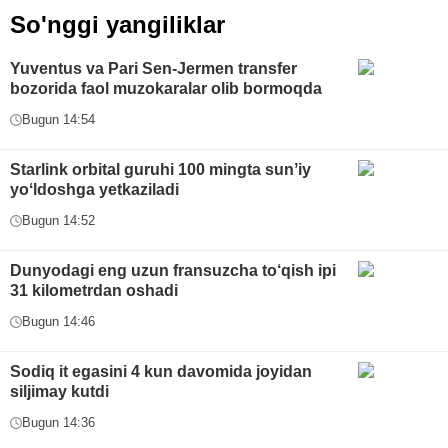
So'nggi yangiliklar
Yuventus va Pari Sen-Jermen transfer
bozorida faol muzokaralar olib bormoqda
Bugun 14:54
Starlink orbital guruhi 100 mingta sunʼiy
yoʻldoshga yetkaziladi
Bugun 14:52
Dunyodagi eng uzun fransuzcha to‘qish ipi
31 kilometrdan oshadi
Bugun 14:46
Sodiq it egasini 4 kun davomida joyidan
siljimay kutdi
Bugun 14:36