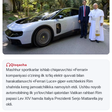
Qisqacha
Mashhur sportkarlar ishlab chiqaruvchisi «Ferrari»
kompaniyasi o‘zining ilk to‘liq elektr quvvati bilan
harakatlanuvchi «Ferrari Luce» giper-xetchbekini Rim
shahrida keng jamoatchilikka namoyish etdi. Ushbu noyob
avtomobilning ilk yo‘lovchilari qatoridan Vatikan rahbari Rim
papasi Lev XIV hamda Italiya Prezidenti Serjo Mattarella joy
oldi.