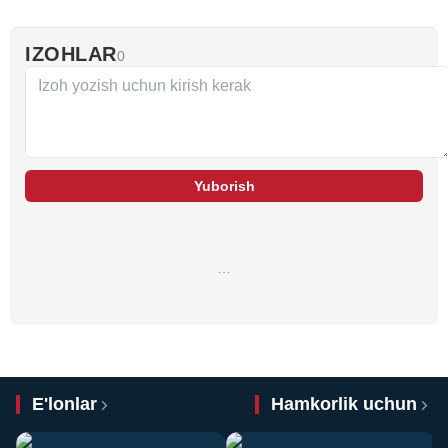
IZOHLAR
0
Yuborish
…
E'lonlar
Hamkorlik uchun