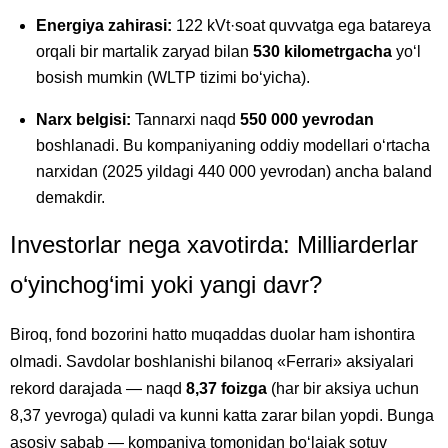
Energiya zahirasi:
122 kVt·soat quvvatga ega batareya
orqali bir martalik zaryad bilan
530 kilometrgacha
yo‘l
bosish mumkin (WLTP tizimi bo‘yicha).
Narx belgisi:
Tannarxi naqd
550 000 yevrodan
boshlanadi. Bu kompaniyaning oddiy modellari o‘rtacha
narxidan (2025 yildagi 440 000 yevrodan) ancha baland
demakdir.
Investorlar nega xavotirda: Milliarderlar
o‘yinchog‘imi yoki yangi davr?
Biroq, fond bozorini hatto muqaddas duolar ham ishontira
olmadi. Savdolar boshlanishi bilanoq «Ferrari» aksiyalari
rekord darajada — naqd
8,37 foizga
(har bir aksiya uchun
8,37 yevroga) quladi va kunni katta zarar bilan yopdi. Bunga
asosiy sabab — kompaniya tomonidan bo‘lajak sotuv