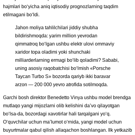
hajmlari bo‘yicha aniq iqtisodiy prognozlarning taqdim
etilmagani bo‘ldi.
Jahon moliya tahlilchilari jiddiy shubha
bildirishmoqda: yarim million yevrodan
qimmatroq bo‘lgan ushbu elektr ulovi ommaviy
xaridor topa oladimi yoki shunchaki
milliarderlarning ermagi bo‘lib qoladimi? Sababi,
uning asosiy raqobatchisi bo‘lmish «Porsche
Taycan Turbo S» bozorda qariyb ikki baravar
arzon — 200 000 yevro atrofida sotilmoqda.
Garchi bosh direktor Benedetto Vinya ushbu model brendga
mutlaqo yangi mijozlarni olib kelishini da’vo qilayotgan
bo‘lsa-da, bozordagi xavotirlar hali tarqalgani yo‘q.
O‘quvchilar uchun ma’lumot o‘rnida, yangi model uchun
buyurtmalar qabul qilish allaqachon boshlangan. Ilk yetkazib