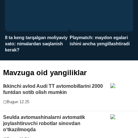
8 ta keng tarqalgan moliyaviy
Playmatch: maydon egalari
P
xato: nimalardan saqlanish
ishini ancha yengillashtiradi
u
kerak?
x
Mavzuga oid yangiliklar
Ikkinchi avlod Audi TT avtomobillarini 2000
funtdan sotib olish mumkin
Bugun 12:25
Seulda avtomashinalarni avtomatik
joylashtiruvchi robotlar sinovdan
oʻtkazilmoqda