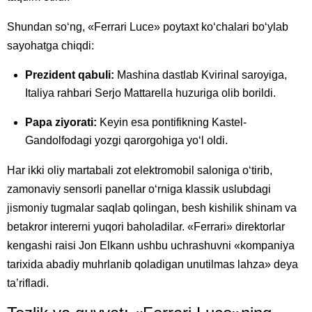
Shundan so‘ng, «Ferrari Luce» poytaxt ko‘chalari bo‘ylab
sayohatga chiqdi:
Prezident qabuli:
Mashina dastlab Kvirinal saroyiga,
Italiya rahbari Serjo Mattarella huzuriga olib borildi.
Papa ziyorati:
Keyin esa pontifikning Kastel-
Gandolfodagi yozgi qarorgohiga yo‘l oldi.
Har ikki oliy martabali zot elektromobil saloniga o‘tirib,
zamonaviy sensorli panellar o‘rniga klassik uslubdagi
jismoniy tugmalar saqlab qolingan, besh kishilik shinam va
betakror intererni yuqori baholadilar. «Ferrari» direktorlar
kengashi raisi Jon Elkann ushbu uchrashuvni «kompaniya
tarixida abadiy muhrlanib qoladigan unutilmas lahza» deya
ta’rifladi.