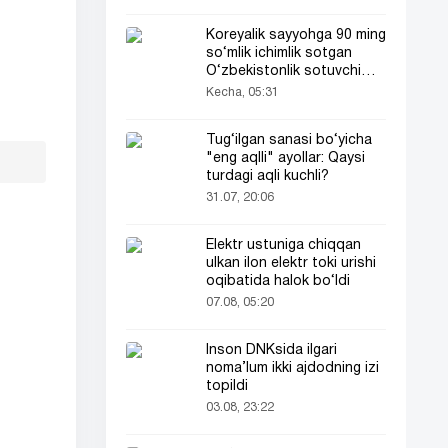
Koreyalik sayyohga 90 ming
so‘mlik ichimlik sotgan
O‘zbekistonlik sotuvchi
Koreya televideniyasida
Kecha, 05:31
ham yoritildi
Tug‘ilgan sanasi bo‘yicha
"eng aqlli" ayollar: Qaysi
turdagi aqli kuchli?
31.07, 20:06
Elektr ustuniga chiqqan
ulkan ilon elektr toki urishi
oqibatida halok bo‘ldi
07.08, 05:20
Inson DNKsida ilgari
noma’lum ikki ajdodning izi
topildi
03.08, 23:22