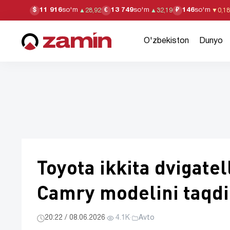
11 916
so'm
13 749
so'm
146
so'm
$
€
₽
▲
28,92
▲
32,19
▼
0,18
O'zbekiston
Dunyo
Toyota ikkita dvigatel
Camry modelini taqdi
20:22 / 08.06.2026
·
4.1K
·
Avto