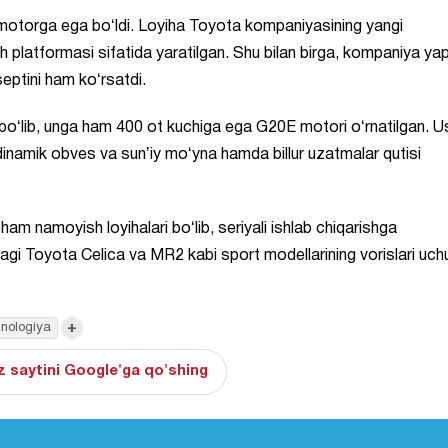
ta motorga ega boʻldi. Loyiha Toyota kompaniyasining yangi
sh platformasi sifatida yaratilgan. Shu bilan birga, kompaniya y
ptini ham koʻrsatdi.
boʻlib, unga ham 400 ot kuchiga ega G20E motori oʻrnatilgan. 
rodinamik obves va sunʼiy moʻyna hamda billur uzatmalar qutisi
 ham namoyish loyihalari boʻlib, seriyali ishlab chiqarishga
agi Toyota Celica va MR2 kabi sport modellarining vorislari uch
+
nologiya
 saytini Google'ga qo'shing