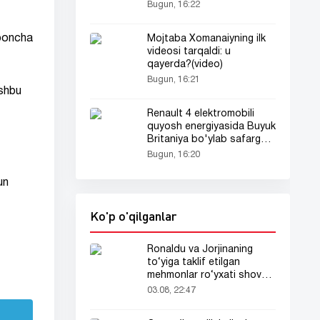
Bugun, 16:22
aponcha
Mojtaba Xomanaiyning ilk
videosi tarqaldi: u
qayerda?(video)
Bugun, 16:21
Ushbu
Renault 4 elektromobili
quyosh energiyasida Buyuk
Britaniya bo'ylab safarga
chiqdi
Bugun, 16:20
un
Ko'p o'qilganlar
Ronaldu va Jorjinaning
to‘yiga taklif etilgan
mehmonlar ro‘yxati shov-
shuvda
03.08, 22:47