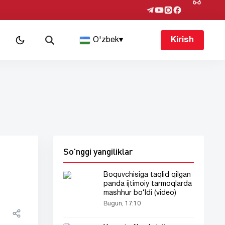
O'zbek
▾
Kirish
So'nggi yangiliklar
Boquvchisiga taqlid qilgan
panda ijtimoiy tarmoqlarda
mashhur bo‘ldi (video)
Bugun, 17:10