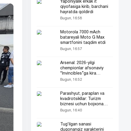
Yaponiyalik erkak it
qiyofasiga kirib, barchani
hayratda qoldirdi
Bugun, 16:58
Motorola 7000 mAch
batareyali Moto G Max
smartfonini taqdim etdi
Bugun, 16:57
Arsenal: 2026-yilgi
chempionlar afsonaviy
“Invincibles”ga kira
oladimi?
Bugun, 16:52
Parashyut, paraplan va
kvadrotsikllar: Turizm
biznesi uchun bojxona
imtiyozlari beriladi
Bugun, 16:40
Tug‘ilgan sanasi
dugonangiz xarakterini