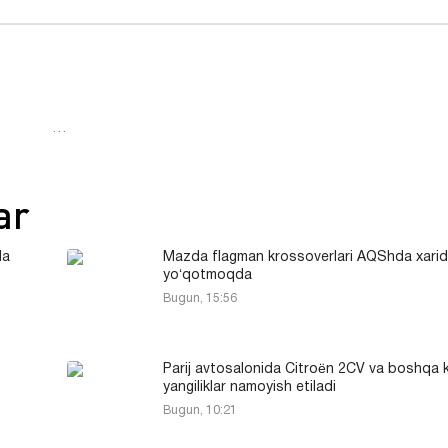
…
ar
da
Mazda flagman krossoverlari AQShda xarido
yoʻqotmoqda
Bugun, 15:56
Parij avtosalonida Citroën 2CV va boshqa k
yangiliklar namoyish etiladi
Bugun, 10:21