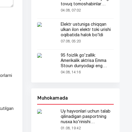
tovuq tomoshabinlar
e’tiborini tortdi
04.08, 07:02
Elektr ustuniga chiqqan
ulkan ilon elektr toki urishi
oqibatida halok bo‘ldi
07.08, 05:20
95 foizlik go‘zallik:
Amerikalik aktrisa Emma
Stoun dunyodagi eng
go‘zal ayol deb topildi!
04.08, 14:16
rlarni
Muhokamada
utilgan
Uy hayvonlari uchun talab
qilinadigan pasportning
nusxa ko‘rinishi
tarmoqlarda tarqaldi
01.08, 19:42