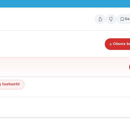
Sa
Obuna bo
 tushuntir