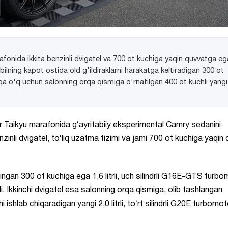
nida ikkita benzinli dvigatel va 700 ot kuchiga yaqin quvvatga eg
ning kapot ostida old g'ildiraklarni harakatga keltiradigan 300 ot
rqa o'q uchun salonning orqa qismiga o'rnatilgan 400 ot kuchli yangi
Taikyu marafonida gʻayritabiiy eksperimental Camry sedanini
zinli dvigatel, toʻliq uzatma tizimi va jami 700 ot kuchiga yaqin
ngan 300 ot kuchiga ega 1,6 litrli, uch silindrli G16E-GTS turb
adi. Ikkinchi dvigatel esa salonning orqa qismiga, olib tashlangan
 ishlab chiqaradigan yangi 2,0 litrli, toʻrt silindrli G20E turbomoto