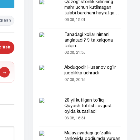
Qozog‘istonlik kelinning
mahr uchun kutilmagan
talabi barchani hayratga
soldi
06.08, 18:01
qlash
Tanadagi xollar nimani
anglatadi? 9 ta xalqona
talqin...
'lish
02.08, 21:35
Abduqodir Husanov og‘ir
→
judolikka uchradi
07.08, 20:15
20 yil kutilgan to‘liq
Quyosh tutilishi avgust
oyida kuzatiladi
03.08, 18:31
Malayziyadagi go‘zallik
tanlovida podiumda yurgan