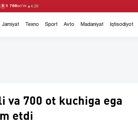
1 766
so'm
¥
▲
4,29
Jamiyat
Texno
Sport
Avto
Madaniyat
Iqtisodiyot
li va 700 ot kuchiga ega
m etdi