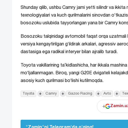
Shunday qilib, ushbu Camry jami yetti silindr va ikki
texnologiyalari va kuch qurilmalarini sinovdan oʻtkazi
bosozoku uslubida tayyorlangan yana bir Camry konse
Bosozoku talqinidagi avtomobil faqat orqa uzatmali 
versiya kengaytirilgan gʻildirak arkalari, agressiv ae
dastasiga ega radikal interyer bilan ajralib turadi.
Toyota vakillarining taʼkidlashicha, har ikkala mashina
moʻljallanmagan. Biroq, yangi G20E dvigateli kelajakd
asosiy kuch qurilmasi boʻlishi kutilmoqda.
+
+
+
+
Toyota
Camry
Gazoo Racing
Avto
Tex
+
Zamin.uz
"Zamin"ni Telegram'da o'qing!