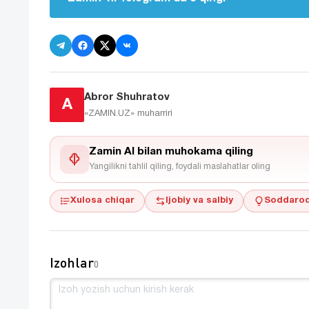
Abror Shuhratov
A
«ZAMIN.UZ»
muharriri
Zamin AI bilan muhokama qiling
Yangilikni tahlil qiling, foydali maslahatlar oling
Xulosa chiqar
Ijobiy va salbiy
Soddaroq
Izohlar
0