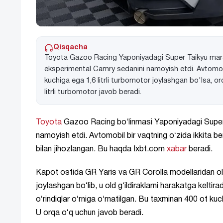
Qisqacha
Toyota Gazoo Racing Yaponiyadagi Super Taikyu marafo
eksperimental Camry sedanini namoyish etdi. Avtomobil
kuchiga ega 1,6 litrli turbomotor joylashgan bo'lsa, o
litrli turbomotor javob beradi.
Toyota
Gazoo Racing boʻlinmasi Yaponiyadagi Super 
namoyish etdi. Avtomobil bir vaqtning oʻzida ikkita ben
bilan jihozlangan. Bu haqda Ixbt.com
xabar
beradi.
Kapot ostida GR Yaris va GR Corolla modellaridan oli
joylashgan boʻlib, u old gʻildiraklarni harakatga keltir
oʻrindiqlar oʻrniga oʻrnatilgan. Bu taxminan 400 ot kuchi
U orqa oʻq uchun javob beradi.