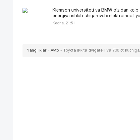
Klemson universiteti va BMW oʻzidan koʻp
energiya ishlab chiqaruvchi elektromobil ya
Kecha, 21:51
Yangiliklar
»
Avto
»
Toyota ikkita dvigatelli va 700 ot kuchi