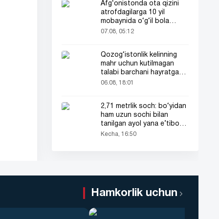
Afg‘onistonda ota qizini
atrofdagilarga 10 yil
mobaynida o‘g‘il bola
sifatida tanishtirdi
07.08, 05:12
Qozog‘istonlik kelinning
mahr uchun kutilmagan
talabi barchani hayratga
soldi
06.08, 18:01
2,71 metrlik soch: bo‘yidan
ham uzun sochi bilan
tanilgan ayol yana e’tibor
markazida
Kecha, 16:50
Hamkorlik uchun