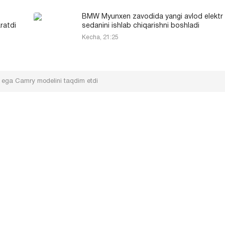
BMW Myunxen zavodida yangi avlod elektr
ratdi
sedanini ishlab chiqarishni boshladi
Kecha, 21:25
ga ega Camry modelini taqdim etdi