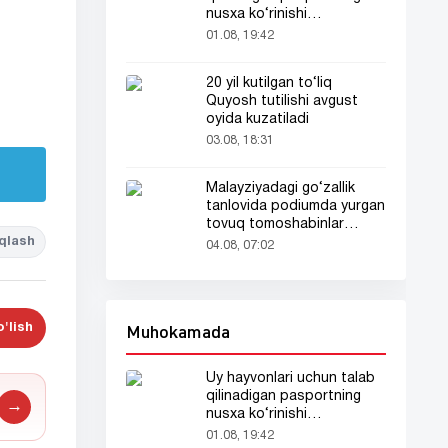
nusxa ko‘rinishi
tarmoqlarda tarqaldi
01.08, 19:42
20 yil kutilgan to‘liq
Quyosh tutilishi avgust
oyida kuzatiladi
03.08, 18:31
Malayziyadagi go‘zallik
tanlovida podiumda yurgan
tovuq tomoshabinlar
e’tiborini tortdi
qlash
04.08, 07:02
Muhokamada
'lish
Uy hayvonlari uchun talab
qilinadigan pasportning
→
nusxa ko‘rinishi
tarmoqlarda tarqaldi
01.08, 19:42