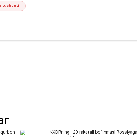
 tushuntir
…
ar
: qurbon
KXDRning 120 raketali bo‘linmasi Rossiyaga