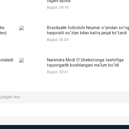
olgani aytildi
Bugun, 09:18
aks
Braziliyalik futbolchi Neymar o‘yindan so‘n
deo)
haqoratli so‘zlari bilan katta janjal ko‘tardi
Bugun, 05:56
bolaladi
Narendra Modi O‘zbekistonga tashrifiga
tayyorgarlik boshlangani ma’lum bo‘ldi
Bugun, 02:41
ayotgan olov