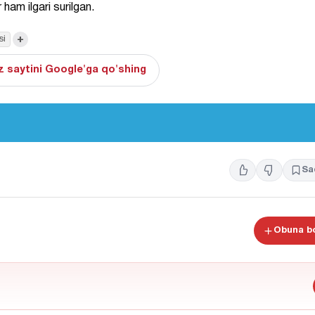
r ham ilgari surilgan.
+
si
 saytini Google'ga qo'shing
Sa
Obuna bo