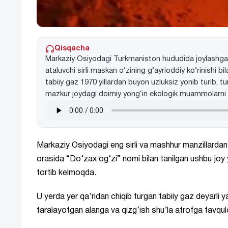
Qisqacha
Markaziy Osiyodagi Turkmaniston hududida joylashgan
ataluvchi sirli maskan o‘zining g‘ayrioddiy ko‘rinishi b
tabiiy gaz 1970 yillardan buyon uzluksiz yonib turib, 
mazkur joydagi doimiy yong‘in ekologik muammolarni k
Markaziy Osiyodagi eng sirli va mashhur manzillardan 
orasida “Do‘zax og‘zi” nomi bilan tanilgan ushbu joy yi
tortib kelmoqda.
U yerda yer qa’ridan chiqib turgan tabiiy gaz deyarli 
taralayotgan alanga va qizg‘ish shu’la atrofga favqu