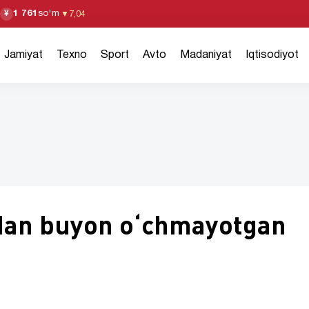
1 761
so'm
¥
▼
7,04
Jamiyat
Texno
Sport
Avto
Madaniyat
Iqtisodiyot
ildan buyon o‘chmayotgan