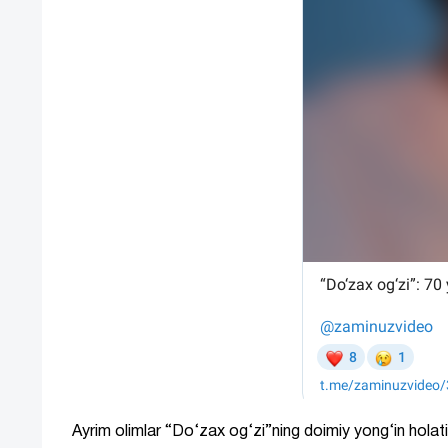
Ayrim olimlar “Do‘zax og‘zi”ning doimiy yong‘in holati