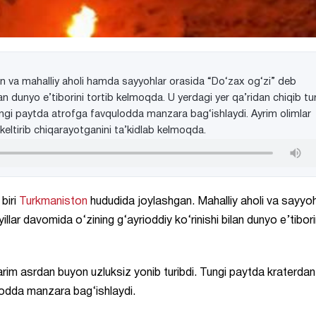
 va mahalliy aholi hamda sayyohlar orasida “Do‘zax og‘zi” deb
ilan dunyo e’tiborini tortib kelmoqda. U yerdagi yer qa’ridan chiqib t
tungi paytda atrofga favqulodda manzara bag‘ishlaydi. Ayrim olimlar
eltirib chiqarayotganini ta’kidlab kelmoqda.
biri
Turkmaniston
hududida joylashgan. Mahalliy aholi va sayyoh
llar davomida o‘zining g‘ayrioddiy ko‘rinishi bilan dunyo e’tibori
yarim asrdan buyon uzluksiz yonib turibdi. Tungi paytda kraterdan
lodda manzara bag‘ishlaydi.