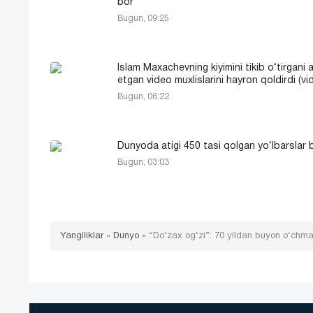
bor
Bugun, 09:25
Islam Maxachevning kiyimini tikib o‘tirgani 
etgan video muxlislarini hayron qoldirdi (vi
Bugun, 06:22
Dunyoda atigi 450 tasi qolgan yo‘lbarslar 
Bugun, 03:03
Yangiliklar
»
Dunyo
»
“Do‘zax og‘zi”: 70 yildan buyon o‘chm