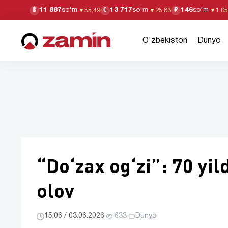
11 887
so'm
13 717
so'm
146
so'm
$
€
₽
▼
55,49
▼
25,83
▼
1,05
O'zbekiston
Dunyo
“Do‘zax og‘zi”: 70 y
olov
15:06 / 03.06.2026
·
633
·
Dunyo