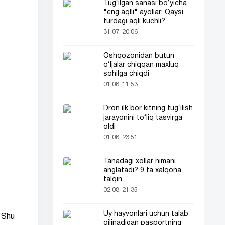
Tug‘ilgan sanasi bo‘yicha
"eng aqlli" ayollar: Qaysi
turdagi aqli kuchli?
31.07, 20:06
Oshqozonidan butun
o‘ljalar chiqqan maxluq
sohilga chiqdi
01.08, 11:53
Dron ilk bor kitning tug‘ilish
jarayonini to‘liq tasvirga
oldi
01.08, 23:51
Tanadagi xollar nimani
anglatadi? 9 ta xalqona
talqin...
02.08, 21:35
Uy hayvonlari uchun talab
. Shu
qilinadigan pasportning