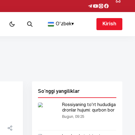
O'zbek
▾
Kirish
So'nggi yangiliklar
Rossiyaning to‘rt hududiga
dronlar hujumi: qurbon bor
Bugun, 09:25