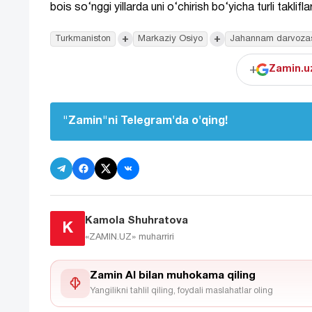
bois so‘nggi yillarda uni o‘chirish bo‘yicha turli taklifla
+
+
Turkmaniston
Markaziy Osiyo
Jahannam darvoza
+
Zamin.uz
"Zamin"ni Telegram'da o'qing!
Kamola Shuhratova
K
«ZAMIN.UZ»
muharriri
Zamin AI bilan muhokama qiling
Yangilikni tahlil qiling, foydali maslahatlar oling