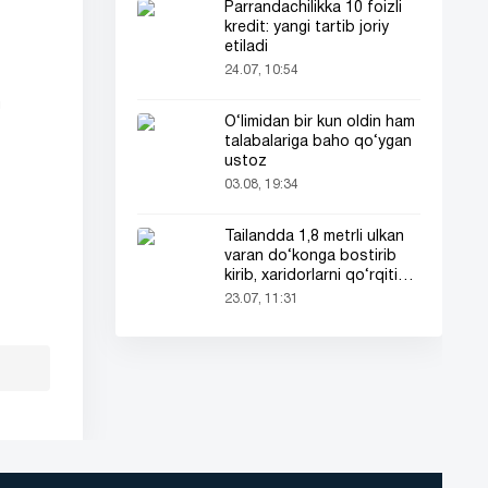
Parrandachilikka 10 foizli
kredit: yangi tartib joriy
etiladi
24.07, 10:54
g
O‘limidan bir kun oldin ham
talabalariga baho qo‘ygan
ustoz
03.08, 19:34
Tailandda 1,8 metrli ulkan
varan do‘konga bostirib
kirib, xaridorlarni qo‘rqitib
yubordi!
23.07, 11:31