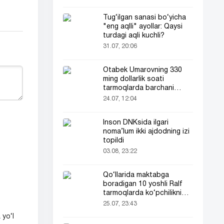
Tug‘ilgan sanasi bo‘yicha
"eng aqlli" ayollar: Qaysi
turdagi aqli kuchli?
31.07, 20:06
Otabek Umarovning 330
ming dollarlik soati
tarmoqlarda barchani
e’tiborini tortdi!
24.07, 12:04
Inson DNKsida ilgari
noma’lum ikki ajdodning izi
topildi
03.08, 23:22
Qo‘llarida maktabga
boradigan 10 yoshli Ralf
tarmoqlarda ko‘pchilikni
ta’sirlantirdi
25.07, 23:43
 yo‘l