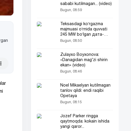
sababi kutilmagan... (video)
Bugun, 08:59
Teksasdagi koʻrgazma
majmuasi oʻrnida quvvati
245 MW boʻlgan дата-
центр quriladi
urgan
Bugun, 08:50
Zulayxo Boyxonova:
«Danagidan mag‘zi shirin
ekan» (video)
Bugun, 08:46
lar
Noel Mikaelyan kutilmagan
tanlov qildi: endi raqibi
ni
Opetaya
Bugun, 08:15
Jozef Parker ringga
qaytmoqda: kokain ishida
yangi qaror...