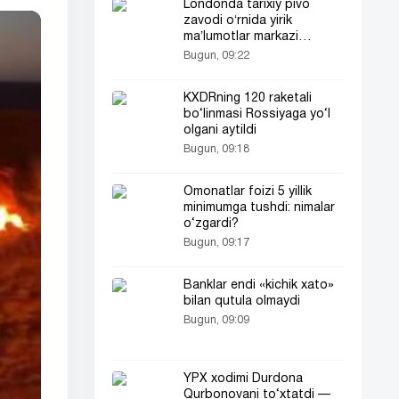
Londonda tarixiy pivo
zavodi oʻrnida yirik
maʼlumotlar markazi
quriladi
Bugun, 09:22
KXDRning 120 raketali
bo‘linmasi Rossiyaga yo‘l
olgani aytildi
Bugun, 09:18
Omonatlar foizi 5 yillik
minimumga tushdi: nimalar
o‘zgardi?
Bugun, 09:17
Banklar endi «kichik xato»
bilan qutula olmaydi
Bugun, 09:09
YPX xodimi Durdona
Qurbonovani to‘xtatdi —