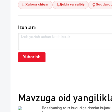
Xulosa chiqar
Ijobiy va salbiy
Soddaroq
Izohlar
0
Yuborish
Mavzuga oid yangilikl
Rossiyaning to‘rt hududiga dronlar hujumi