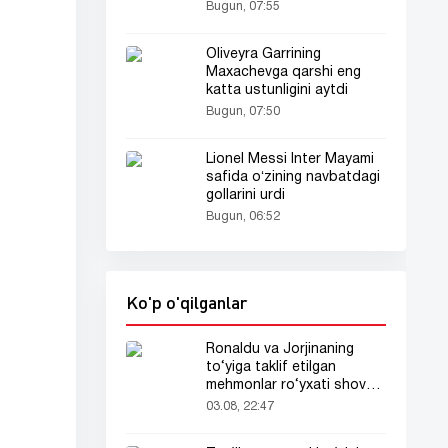
Bugun, 07:55
Oliveyra Garrining
Maxachevga qarshi eng
katta ustunligini aytdi
Bugun, 07:50
Lionel Messi Inter Mayami
safida oʻzining navbatdagi
gollarini urdi
Bugun, 06:52
Ko'p o'qilganlar
Ronaldu va Jorjinaning
to‘yiga taklif etilgan
mehmonlar ro‘yxati shov-
shuvda
03.08, 22:47