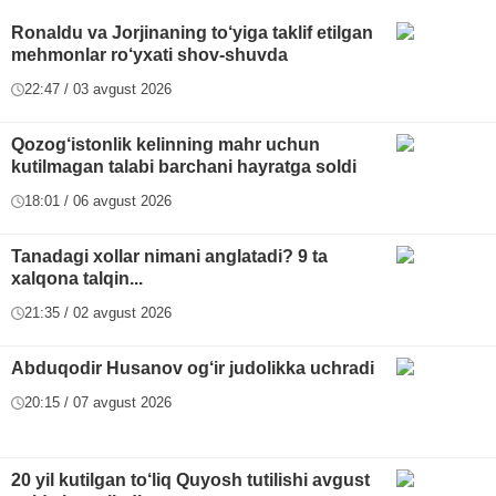
Ronaldu va Jorjinaning to‘yiga taklif etilgan
mehmonlar ro‘yxati shov-shuvda
22:47 / 03 avgust 2026
Qozog‘istonlik kelinning mahr uchun
kutilmagan talabi barchani hayratga soldi
18:01 / 06 avgust 2026
Tanadagi xollar nimani anglatadi? 9 ta
xalqona talqin...
21:35 / 02 avgust 2026
Abduqodir Husanov og‘ir judolikka uchradi
20:15 / 07 avgust 2026
20 yil kutilgan to‘liq Quyosh tutilishi avgust