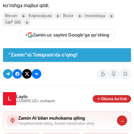
koʻrishga majbur qildi.
+
+
+
+
Bitcoin
Kriptovalyuta
Bozor
Investitsiya
+
S&P 500
+
Zamin.uz saytini Google'ga qo'shing
"Zamin"ni Telegram'da o'qing!
Laylo
L
Obuna bo'lish
«ZAMIN.UZ»
muharriri
Zamin AI bilan muhokama qiling
→
Yangilikni tahlil qiling, foydali maslahatlar oling