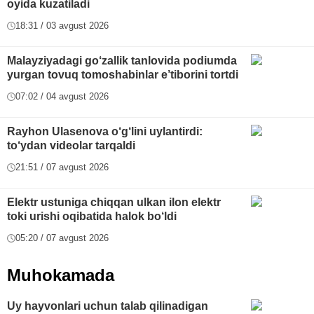
oyida kuzatiladi
18:31 / 03 avgust 2026
Malayziyadagi go‘zallik tanlovida podiumda
yurgan tovuq tomoshabinlar e’tiborini tortdi
07:02 / 04 avgust 2026
Rayhon Ulasenova o‘g‘lini uylantirdi:
to‘ydan videolar tarqaldi
21:51 / 07 avgust 2026
Elektr ustuniga chiqqan ulkan ilon elektr
toki urishi oqibatida halok bo‘ldi
05:20 / 07 avgust 2026
Muhokamada
Uy hayvonlari uchun talab qilinadigan