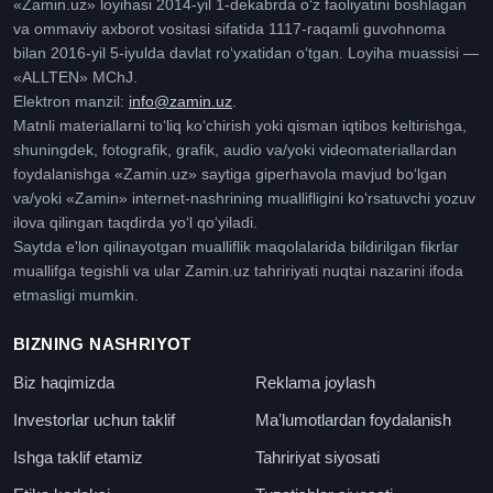
«Zamin.uz» loyihasi 2014-yil 1-dekabrda oʻz faoliyatini boshlagan
va ommaviy axborot vositasi sifatida 1117-raqamli guvohnoma
bilan 2016-yil 5-iyulda davlat roʻyxatidan oʻtgan. Loyiha muassisi —
«ALLTEN» MChJ.
Elektron manzil:
info@zamin.uz
.
Matnli materiallarni toʻliq koʻchirish yoki qisman iqtibos keltirishga,
shuningdek, fotografik, grafik, audio va/yoki videomateriallardan
foydalanishga «Zamin.uz» saytiga giperhavola mavjud boʻlgan
va/yoki «Zamin» internet-nashrining muallifligini koʻrsatuvchi yozuv
ilova qilingan taqdirda yoʻl qoʻyiladi.
Saytda e'lon qilinayotgan mualliflik maqolalarida bildirilgan fikrlar
muallifga tegishli va ular Zamin.uz tahririyati nuqtai nazarini ifoda
etmasligi mumkin.
BIZNING NASHRIYOT
Biz haqimizda
Reklama joylash
Investorlar uchun taklif
Maʼlumotlardan foydalanish
Ishga taklif etamiz
Tahririyat siyosati