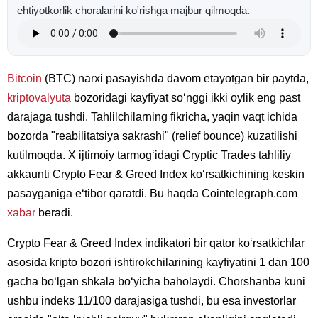
ehtiyotkorlik choralarini ko'rishga majbur qilmoqda.
Bitcoin
(BTC) narxi pasayishda davom etayotgan bir paytda,
kriptovalyuta
bozoridagi kayfiyat soʻnggi ikki oylik eng past
darajaga tushdi. Tahlilchilarning fikricha, yaqin vaqt ichida
bozorda "reabilitatsiya sakrashi" (relief bounce) kuzatilishi
kutilmoqda. X ijtimoiy tarmogʻidagi Cryptic Trades tahliliy
akkaunti Crypto Fear & Greed Index koʻrsatkichining keskin
pasayganiga eʻtibor qaratdi. Bu haqda Cointelegraph.com
xabar
beradi.
Crypto Fear & Greed Index indikatori bir qator koʻrsatkichlar
asosida kripto bozori ishtirokchilarining kayfiyatini 1 dan 100
gacha boʻlgan shkala boʻyicha baholaydi. Chorshanba kuni
ushbu indeks 11/100 darajasiga tushdi, bu esa investorlar