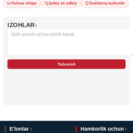
Xulosa chiqar
Ijobiy va salbiy
Soddaroq tushuntir
IZOHLAR
0
Yuborish
…
E'lonlar
Hamkorlik uchun