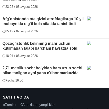
23:22 / 03 avgust 2026
Afg‘onistonda ota qizini atrofdagilarga 10 yil
mobaynida o‘g‘il bola sifatida tanishtirdi
05:12 / 07 avgust 2026
Qozog‘istonlik kelinning mahr uchun
kutilmagan talabi barchani hayratga soldi
18:01 / 06 avgust 2026
2,71 metrlik soch: bo‘yidan ham uzun sochi
bilan tanilgan ayol yana e’tibor markazida
Kecha 16:50
SAYT HAQIDA
«Zamin» – O'zbekiston yangiliklari.