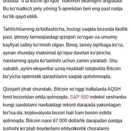
orasida "oʻta kuchli qoʻrquv" hukmron ekanligini anglatadi.
Bu koʻrsatkich joriy yilning 5-aprelidan beri eng past natija
boʻlib qayd etildi.
Tahlilchilarning taʻkidlashicha, hozirgi vaqtda bozorda faollik
past, ijtimoiy tarmoqlardagi qiziqish soʻngan va umumiy
kayfiyat salbiy koʻrinish olgan. Biroq, tarixiy tajribaga koʻra,
aynan shunday maksimal qoʻrquv davrlari koʻpincha
narxlarning qayta koʻtarilishi uchun zamin yaratadi. Shu
sababli, ayrim ekspertlar uzoq muddatli istiqbolda Bitcoin
boʻyicha optimistik qarashlarini saqlab qolishmoqda.
Qiziqarli jihati shundaki, Bitcoin soʻnggi haftalarda AQSH
fond bozoridan ortda qolmoqda.
S&P 500
indeksi seshanba
kungi savdolarni navbatdagi rekord darajada yakunlagan
boʻlsa-da, kriptovalyuta bozori hali ham bosim ostida
qolmoqda. Bitcoin narxi 67 000 dollarlik darajadan pastga
tushishi koʻplab treyderlarni ehtiyotkorlik choralarini