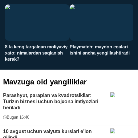
8 ta keng tarqalgan moliyaviy
Playmatch: maydon egalari
P
xato: nimalardan saqlanish
ishini ancha yengillashtiradi
u
kerak?
x
Mavzuga oid yangiliklar
Parashyut, paraplan va kvadrotsikllar:
Turizm biznesi uchun bojxona imtiyozlari
beriladi
Bugun 16:40
10 avgust uchun valyuta kurslari e’lon
qilindi