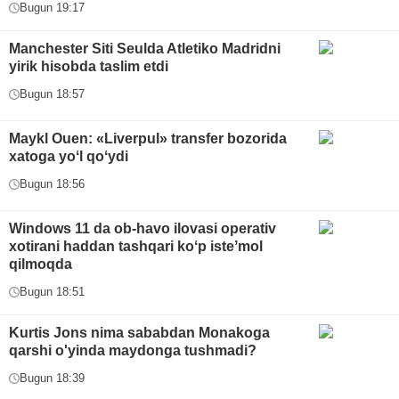
Bugun 19:17
Manchester Siti Seulda Atletiko Madridni
yirik hisobda taslim etdi
Bugun 18:57
Maykl Ouen: «Liverpul» transfer bozorida
xatoga yoʻl qoʻydi
Bugun 18:56
Windows 11 da ob-havo ilovasi operativ
xotirani haddan tashqari koʻp isteʼmol
qilmoqda
Bugun 18:51
Kurtis Jons nima sababdan Monakoga
qarshi o'yinda maydonga tushmadi?
Bugun 18:39