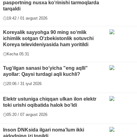
pasportning nusxa ko‘rinishi tarmoqlarda
tarqaldi
19:42 / 01 avgust 2026
Koreyalik sayyohga 90 ming so‘mlik
ichimlik sotgan O‘zbekistonlik sotuvchi
Koreya televideniyasida ham yoritildi
Kecha 05:31
Tug‘ilgan sanasi bo‘yicha "eng aqlli"
ayollar: Qaysi turdagi aqli kuchli?
20:06 / 31 iyul 2026
Elektr ustuniga chiqqan ulkan ilon elektr
toki urishi oqibatida halok bo‘ldi
05:20 / 07 avgust 2026
Inson DNKsida ilgari noma’lum ikki
ajdodning izi topildi