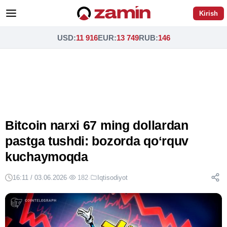
Kirish
USD
:
11 916
EUR
:
13 749
RUB
:
146
Bitcoin narxi 67 ming dollardan
pastga tushdi: bozorda qoʻrquv
kuchaymoqda
16:11 / 03.06.2026
·
182
·
Iqtisodiyot