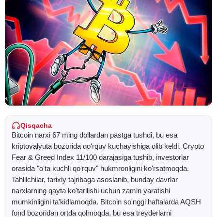
Qisqacha
Bitcoin narxi 67 ming dollardan pastga tushdi, bu esa
kriptovalyuta bozorida qoʻrquv kuchayishiga olib keldi. Crypto
Fear & Greed Index 11/100 darajasiga tushib, investorlar
orasida "oʻta kuchli qoʻrquv" hukmronligini ko'rsatmoqda.
Tahlilchilar, tarixiy tajribaga asoslanib, bunday davrlar
narxlarning qayta ko'tarilishi uchun zamin yaratishi
mumkinligini ta'kidlamoqda. Bitcoin so'nggi haftalarda AQSH
fond bozoridan ortda qolmoqda, bu esa treyderlarni