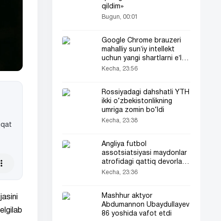
qildim»
Bugun, 00:01
Google Chrome brauzeri
mahalliy sunʼiy intellekt
uchun yangi shartlarni eʼlon
qildi
Kecha, 23:56
Rossiyadagi dahshatli YTH
ikki o‘zbekistonlikning
umriga zomin bo‘ldi
Kecha, 23:38
qqat
Angliya futbol
assotsiatsiyasi maydonlar
atrofidagi qattiq devorlarni
taqiqladi
Kecha, 23:36
Mashhur aktyor
jasini
Abdumannon Ubaydullayev
elgilab
86 yoshida vafot etdi