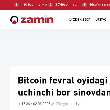
11 916
so'm
13 749
so'm
146
so'm
$
€
₽
▲
28,92
▲
32,19
▼
0,18
O'zbekiston
Dunyo
Bitcoin fevral oyidagi
uchinchi bor sinovda
17:36 / 03.06.2026
·
179
·
Iqtisodiyot