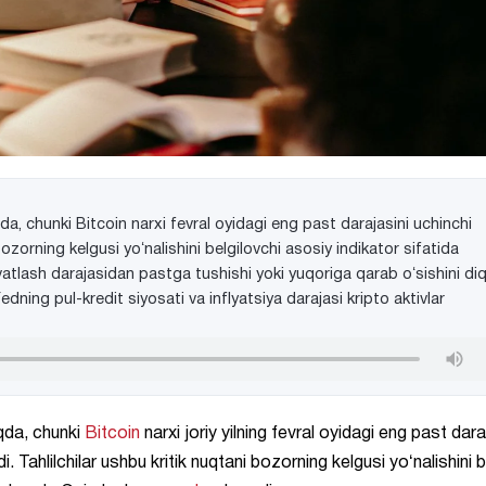
a, chunki Bitcoin narxi fevral oyidagi eng past darajasini uchinchi
orning kelgusi yoʻnalishini belgilovchi asosiy indikator sifatida
tlash darajasidan pastga tushishi yoki yuqoriga qarab oʻsishini di
dning pul-kredit siyosati va inflyatsiya darajasi kripto aktivlar
qda, chunki
Bitcoin
narxi joriy yilning fevral oyidagi eng past dara
Tahlilchilar ushbu kritik nuqtani bozorning kelgusi yoʻnalishini b