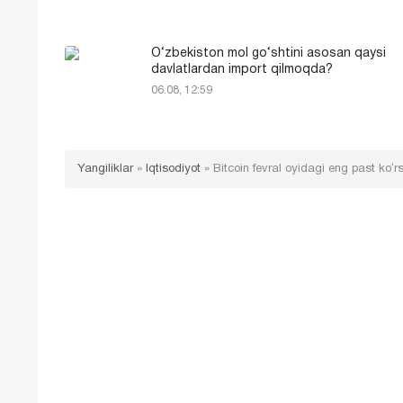
O‘zbekiston mol go‘shtini asosan qaysi
davlatlardan import qilmoqda?
06.08, 12:59
Yangiliklar
»
Iqtisodiyot
»
Bitcoin fevral oyidagi eng past koʻ