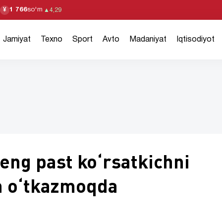
1 766
so'm
¥
▲
4,29
Jamiyat
Texno
Sport
Avto
Madaniyat
Iqtisodiyot
 eng past koʻrsatkichni
n oʻtkazmoqda