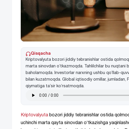
Qisqacha
Kriptovalyuta bozori jiddiy tebranishlar ostida qolmoqd
marta sinovdan oʻtkazmoqda. Tahlilchilar bu nuqtani boz
baholamoqda. Investorlar narxning ushbu qoʻllab-quvva
bilan kuzatmoqda. Global iqtisodiy omillar, jumladan, Fe
qiymatiga taʼsir koʻrsatmoqda.
Kriptovalyuta
bozori jiddiy tebranishlar ostida qolmo
uchinchi marta qayta sinovdan oʻtkazishga yaqinlashdi. 