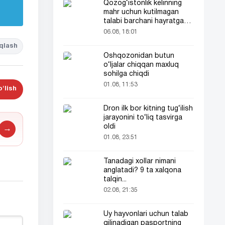
Qozog‘istonlik kelinning
mahr uchun kutilmagan
talabi barchani hayratga
soldi
06.08, 18:01
qlash
Oshqozonidan butun
o‘ljalar chiqqan maxluq
sohilga chiqdi
01.08, 11:53
'lish
Dron ilk bor kitning tug‘ilish
jarayonini to‘liq tasvirga
oldi
→
01.08, 23:51
Tanadagi xollar nimani
anglatadi? 9 ta xalqona
talqin...
02.08, 21:35
Uy hayvonlari uchun talab
qilinadigan pasportning