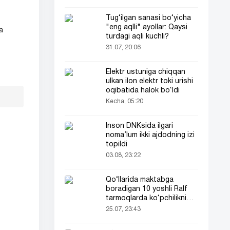
Tug‘ilgan sanasi bo‘yicha
"eng aqlli" ayollar: Qaysi
a
turdagi aqli kuchli?
31.07, 20:06
Elektr ustuniga chiqqan
ulkan ilon elektr toki urishi
oqibatida halok bo‘ldi
Kecha, 05:20
Inson DNKsida ilgari
noma’lum ikki ajdodning izi
topildi
03.08, 23:22
Qo‘llarida maktabga
boradigan 10 yoshli Ralf
tarmoqlarda ko‘pchilikni
ta’sirlantirdi
25.07, 23:43