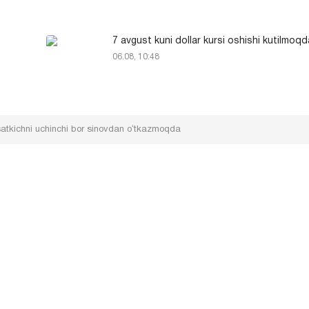
7 avgust kuni dollar kursi oshishi kutilmoqd
06.08, 10:48
rsatkichni uchinchi bor sinovdan oʻtkazmoqda