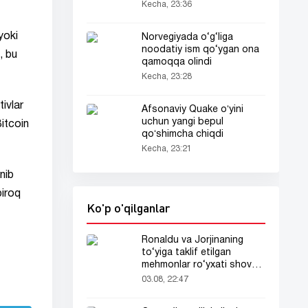
Kecha, 23:36
yoki
Norvegiyada o‘g‘liga
noodatiy ism qo‘ygan ona
, bu
qamoqqa olindi
Kecha, 23:28
tivlar
Afsonaviy Quake oʻyini
uchun yangi bepul
itcoin
qoʻshimcha chiqdi
Kecha, 23:21
nib
biroq
Ko'p o'qilganlar
Ronaldu va Jorjinaning
to‘yiga taklif etilgan
mehmonlar ro‘yxati shov-
shuvda
03.08, 22:47