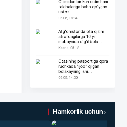
O‘limidan bir kun oldin ham
talabalariga baho qo‘ygan
ustoz
03.08, 19:34
Afg‘onistonda ota qizini
atrofdagilarga 10 yil
mobaynida o‘g‘il bola
sifatida tanishtirdi
Kecha, 05:12
Otasining pasportiga qora
ruchkada “ijod” qilgan
bolakayning ishi
barchaning diqqatini tortdi
06.08, 14:20
Hamkorlik uchun