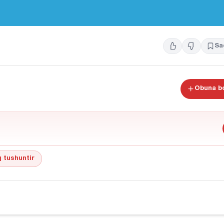
Sa
Obuna bo
 tushuntir