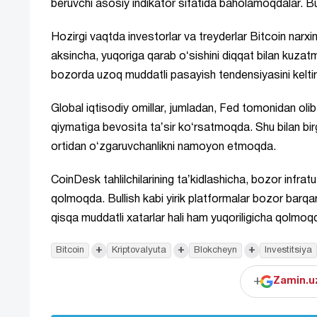
beruvchi asosiy indikator sifatida baholamoqdalar.
Hozirgi vaqtda investorlar va treyderlar Bitcoin narx
aksincha, yuqoriga qarab oʻsishini diqqat bilan kuzat
bozorda uzoq muddatli pasayish tendensiyasini keltir
Global iqtisodiy omillar, jumladan, Fed tomonidan olib 
qiymatiga bevosita taʼsir koʻrsatmoqda. Shu bilan bi
ortidan oʻzgaruvchanlikni namoyon etmoqda.
CoinDesk tahlilchilarining taʼkidlashicha, bozor infratu
qolmoqda. Bullish kabi yirik platformalar bozor barq
qisqa muddatli xatarlar hali ham yuqoriligicha qolmoq
+
+
+
Bitcoin
Kriptovalyuta
Blokcheyn
Investitsiya
+
Zamin.uz