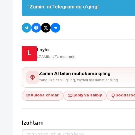
"Zamin"ni Telegram'da o'qing!
Laylo
L
«ZAMIN.UZ»
muharriri
Zamin AI bilan muhokama qiling
Yangilikni tahlil qiling, foydali maslahatlar oling
Xulosa chiqar
Ijobiy va salbiy
Soddaroq
Izohlar
0