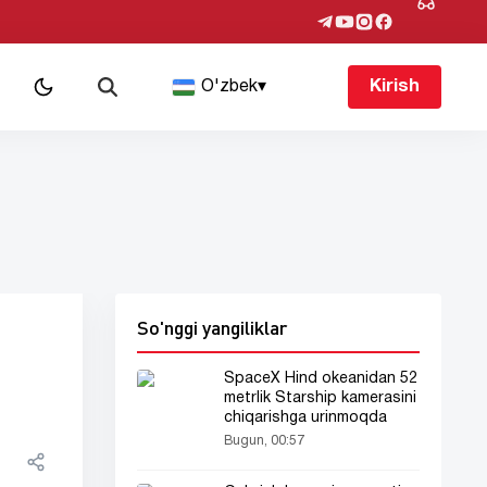
O'zbek
▾
Kirish
So'nggi yangiliklar
SpaceX Hind okeanidan 52
metrlik Starship kamerasini
chiqarishga urinmoqda
Bugun, 00:57