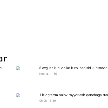
…
ar
di
8 avgust kuni dollar kursi oshishi kutilmoqd
Kecha, 11:39
i
1 kilogramm palov tayyorlash qanchaga tu
06.08, 15:39