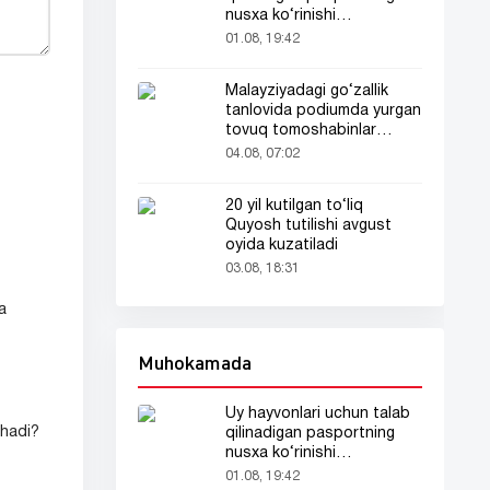
nusxa ko‘rinishi
tarmoqlarda tarqaldi
01.08, 19:42
Malayziyadagi go‘zallik
tanlovida podiumda yurgan
tovuq tomoshabinlar
e’tiborini tortdi
04.08, 07:02
20 yil kutilgan to‘liq
Quyosh tutilishi avgust
oyida kuzatiladi
03.08, 18:31
a
Muhokamada
Uy hayvonlari uchun talab
shadi?
qilinadigan pasportning
nusxa ko‘rinishi
tarmoqlarda tarqaldi
01.08, 19:42