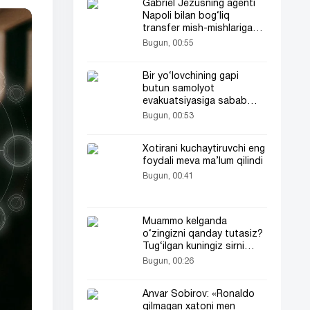
Gabriel Jezusning agenti
Napoli bilan bog‘liq
transfer mish-mishlariga
oydinlik kiritdi
Bugun, 00:55
Bir yo‘lovchining gapi
butun samolyot
evakuatsiyasiga sabab
bo‘ldi
Bugun, 00:53
Xotirani kuchaytiruvchi eng
foydali meva ma’lum qilindi
Bugun, 00:41
Muammo kelganda
o‘zingizni qanday tutasiz?
Tug‘ilgan kuningiz sirni
ochadi
Bugun, 00:26
Anvar Sobirov: «Ronaldo
qilmagan xatoni men