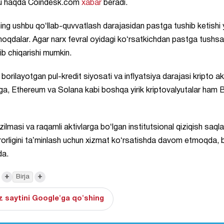
 Bu haqda Coindesk.com
xabar
beradi.
ining ushbu qoʻllab-quvvatlash darajasidan pastga tushib ketishi 
moqdalar. Agar narx fevral oyidagi koʻrsatkichdan pastga tushsa
ib chiqarishi mumkin.
borilayotgan pul-kredit siyosati va inflyatsiya darajasi kripto ak
rga, Ethereum va Solana kabi boshqa yirik kriptovalyutalar ham B
zilmasi va raqamli aktivlarga boʻlgan institutsional qiziqish saqla
arorligini taʼminlash uchun xizmat koʻrsatishda davom etmoqda, 
da.
+
+
Birja
 saytini Google'ga qo'shing