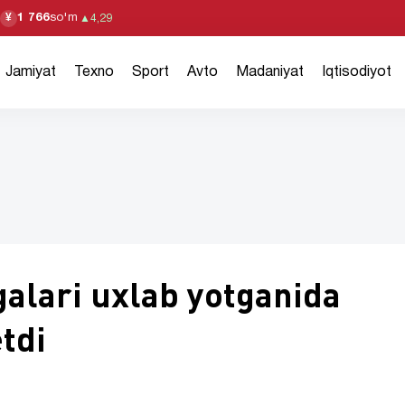
1 766
so'm
¥
▲
4,29
Jamiyat
Texno
Sport
Avto
Madaniyat
Iqtisodiyot
galari uxlab yotganida
etdi