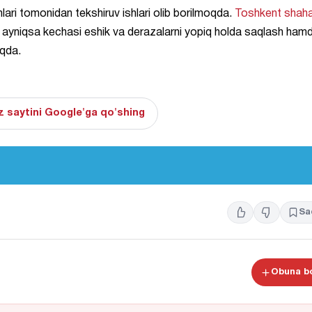
ri tomonidan tekshiruv ishlari olib borilmoqda.
Toshkent shaha
h, ayniqsa kechasi eshik va derazalarni yopiq holda saqlash ham
oqda.
 saytini Google'ga qo'shing
Sa
Obuna bo