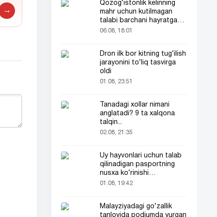
Qozog‘istonlik kelinning
→
mahr uchun kutilmagan
talabi barchani hayratga
soldi
06.08, 18:01
Dron ilk bor kitning tug‘ilish
jarayonini to‘liq tasvirga
oldi
01.08, 23:51
Tanadagi xollar nimani
anglatadi? 9 ta xalqona
talqin...
02.08, 21:35
Uy hayvonlari uchun talab
qilinadigan pasportning
nusxa ko‘rinishi
tarmoqlarda tarqaldi
01.08, 19:42
Malayziyadagi go‘zallik
tanlovida podiumda yurgan