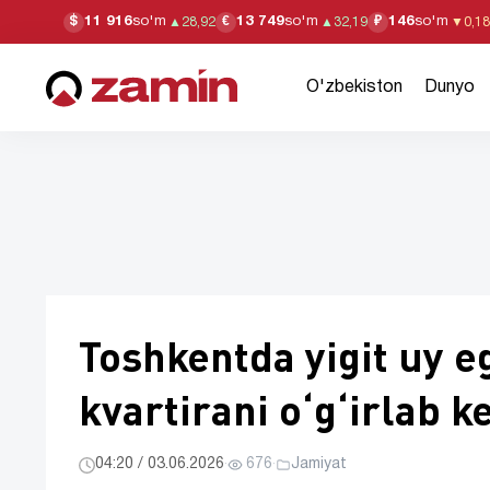
11 916
so'm
13 749
so'm
146
so'm
$
€
₽
▲
28,92
▲
32,19
▼
0,18
O'zbekiston
Dunyo
Toshkentda yigit uy e
kvartirani o‘g‘irlab k
04:20 / 03.06.2026
·
676
·
Jamiyat