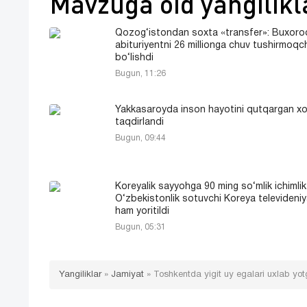
Mavzuga oid yangilikl
Qozog‘istondan soxta «transfer»: Buxoro
abituriyentni 26 millionga chuv tushirmoqc
bo‘lishdi
Bugun, 11:26
Yakkasaroyda inson hayotini qutqargan xo
taqdirlandi
Bugun, 09:44
Koreyalik sayyohga 90 ming so‘mlik ichimli
O‘zbekistonlik sotuvchi Koreya televideni
ham yoritildi
Bugun, 05:31
Yangiliklar
»
Jamiyat
»
Toshkentda yigit uy egalari uxlab yotg