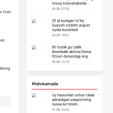
tovuq tomoshabinlar
e’tiborini tortdi
04.08, 07:02
si fosh
20 yil kutilgan to‘liq
Quyosh tutilishi avgust
oyida kuzatiladi
03.08, 18:31
ver,
95 foizlik go‘zallik:
Amerikalik aktrisa Emma
Stoun dunyodagi eng
go‘zal ayol deb topildi!
04.08, 14:16
likning
Muhokamada
Uy hayvonlari uchun talab
qilinadigan pasportning
nusxa ko‘rinishi
tarmoqlarda tarqaldi
01.08, 19:42