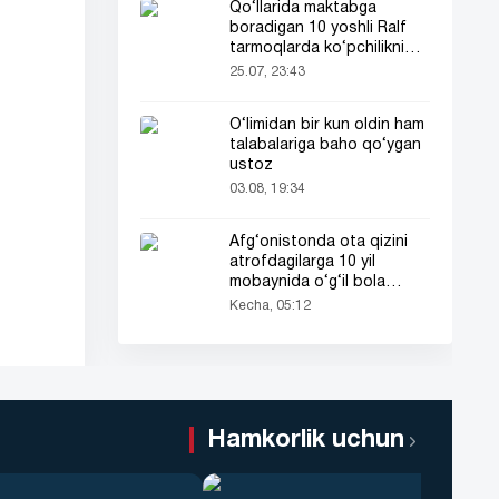
Qo‘llarida maktabga
boradigan 10 yoshli Ralf
tarmoqlarda ko‘pchilikni
ta’sirlantirdi
25.07, 23:43
O‘limidan bir kun oldin ham
talabalariga baho qo‘ygan
ustoz
03.08, 19:34
Afg‘onistonda ota qizini
atrofdagilarga 10 yil
mobaynida o‘g‘il bola
sifatida tanishtirdi
Kecha, 05:12
Hamkorlik uchun