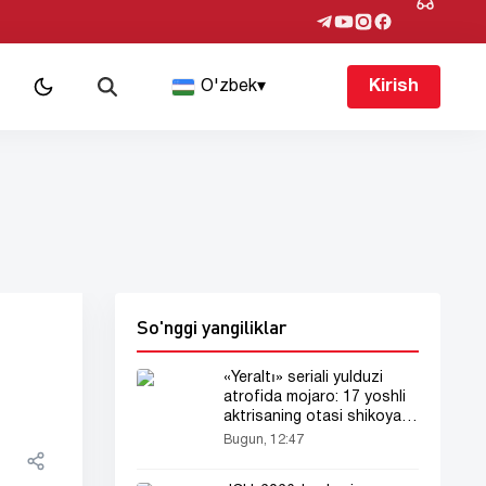
O'zbek
▾
Kirish
So'nggi yangiliklar
«Yeraltı» seriali yulduzi
atrofida mojaro: 17 yoshli
aktrisaning otasi shikoyat
qildi
Bugun, 12:47