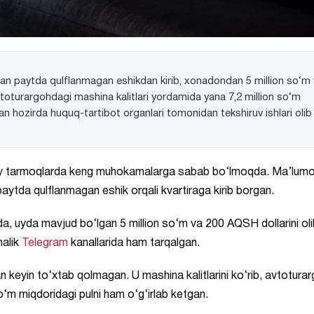
tgan paytda qulflanmagan eshikdan kirib, xonadondan 5 million so‘m
vtoturargohdagi mashina kalitlari yordamida yana 7,2 million so‘m
an hozirda huquq-tartibot organlari tomonidan tekshiruv ishlari olib
timoiy tarmoqlarda keng muhokamalarga sabab bo‘lmoqda. Ma’lumo
 paytda qulflanmagan eshik orqali kvartiraga kirib borgan.
, uyda mavjud bo‘lgan 5 million so‘m va 200 AQSH dollarini oli
halik
Telegram
kanallarida ham tarqalgan.
keyin to‘xtab qolmagan. U mashina kalitlarini ko‘rib, avtotura
‘m miqdoridagi pulni ham o‘g‘irlab ketgan.