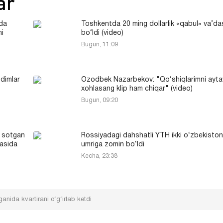
ar
da
Toshkentda 20 ming dollarlik «qabul» va’da
hi
bo‘ldi (video)
Bugun, 11:09
dimlar
Ozodbek Nazarbekov: "Qo‘shiqlarimni ayta
xohlasang klip ham chiqar" (video)
Bugun, 09:20
k sotgan
Rossiyadagi dahshatli YTH ikki o‘zbekiston
yasida
umriga zomin bo‘ldi
Kecha, 23:38
anida kvartirani o‘g‘irlab ketdi