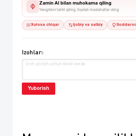
Zamin AI bilan muhokama qiling
Yangilikni tahlil qiling, foydali maslahatlar oling
Xulosa chiqar
Ijobiy va salbiy
Soddaroq
Izohlar
0
Yuborish