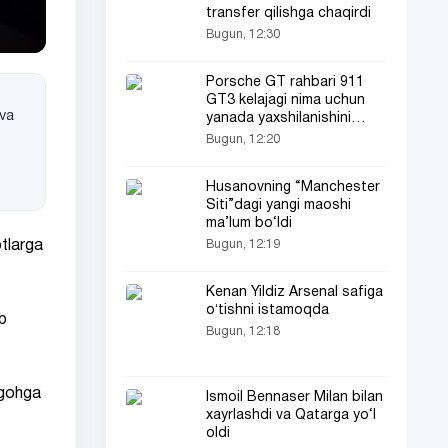
transfer qilishga chaqirdi
Bugun, 12:30
Porsche GT rahbari 911
GT3 kelajagi nima uchun
 va
yanada yaxshilanishini
aytdi
Bugun, 12:20
Husanovning “Manchester
Siti”dagi yangi maoshi
ma’lum bo‘ldi
Bugun, 12:19
tlarga
Kenan Yildiz Arsenal safiga
oʻtishni istamoqda
b
Bugun, 12:18
rgohga
Ismoil Bennaser Milan bilan
xayrlashdi va Qatarga yo‘l
oldi