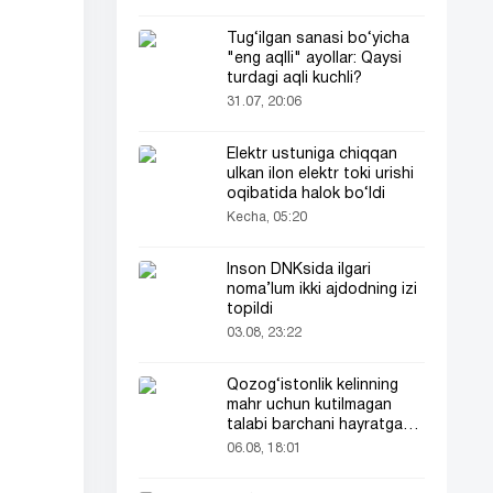
Tug‘ilgan sanasi bo‘yicha
"eng aqlli" ayollar: Qaysi
turdagi aqli kuchli?
31.07, 20:06
Elektr ustuniga chiqqan
ulkan ilon elektr toki urishi
oqibatida halok bo‘ldi
Kecha, 05:20
Inson DNKsida ilgari
noma’lum ikki ajdodning izi
topildi
03.08, 23:22
Qozog‘istonlik kelinning
mahr uchun kutilmagan
talabi barchani hayratga
soldi
06.08, 18:01