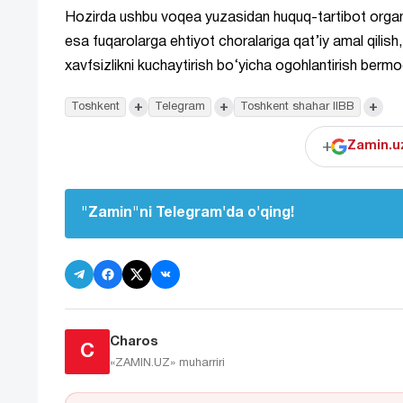
Hozirda ushbu voqea yuzasidan huquq-tartibot organla
esa fuqarolarga ehtiyot choralariga qat’iy amal qilis
xavfsizlikni kuchaytirish bo‘yicha ogohlantirish berm
+
+
+
Toshkent
Telegram
Toshkent shahar IIBB
+
Zamin.uz
"Zamin"ni Telegram'da o'qing!
Charos
C
«ZAMIN.UZ»
muharriri