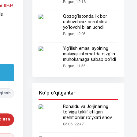
Bugun, 12:13
r IIBB
da
Qozog‘istonda ilk bor
uchuvchisiz aerotaksi
yo‘lovchi bilan uchdi
Bugun, 12:05
Yig‘ilish emas, ayolning
makiyaji internetda qizg‘in
muhokamaga sabab bo‘ldi
Bugun, 11:55
Ko'p o'qilganlar
qlash
Ronaldu va Jorjinaning
to‘yiga taklif etilgan
mehmonlar ro‘yxati shov-
'lish
shuvda
03.08, 22:47