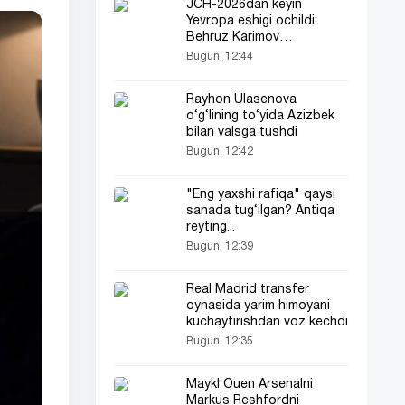
JCH-2026dan keyin
Yevropa eshigi ochildi:
Behruz Karimov
«Lugano»ga o‘tdi!
Bugun, 12:44
Rayhon Ulasenova
o‘g‘lining to‘yida Azizbek
bilan valsga tushdi
Bugun, 12:42
"Eng yaxshi rafiqa" qaysi
sanada tug‘ilgan? Antiqa
reyting...
Bugun, 12:39
Real Madrid transfer
oynasida yarim himoyani
kuchaytirishdan voz kechdi
Bugun, 12:35
Maykl Ouen Arsenalni
Markus Reshfordni