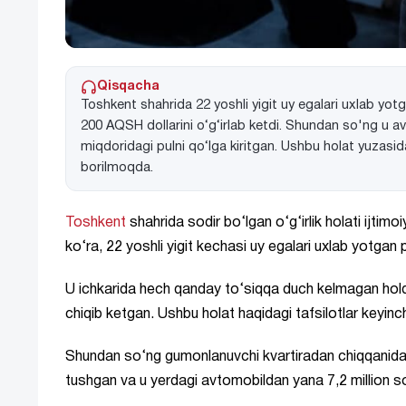
Qisqacha
Toshkent shahrida 22 yoshli yigit uy egalari uxlab yo
200 AQSH dollarini o‘g‘irlab ketdi. Shundan so'ng u a
miqdoridagi pulni qo‘lga kiritgan. Ushbu holat yuzasid
borilmoqda.
Toshkent
shahrida sodir bo‘lgan o‘g‘irlik holati ij
ko‘ra, 22 yoshli yigit kechasi uy egalari uxlab yotgan
U ichkarida hech qanday to‘siqqa duch kelmagan holda
chiqib ketgan. Ushbu holat haqidagi tafsilotlar keyinc
Shundan so‘ng gumonlanuvchi kvartiradan chiqqanidan 
tushgan va u yerdagi avtomobildan yana 7,2 million so