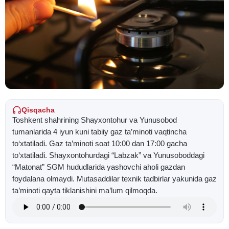
Qisqacha
Toshkent shahrining Shayxontohur va Yunusobod
tumanlarida 4 iyun kuni tabiiy gaz ta’minoti vaqtincha
to‘xtatiladi. Gaz ta’minoti soat 10:00 dan 17:00 gacha
to‘xtatiladi. Shayxontohurdagi “Labzak” va Yunusoboddagi
“Matonat” SGM hududlarida yashovchi aholi gazdan
foydalana olmaydi. Mutasaddilar texnik tadbirlar yakunida gaz
ta’minoti qayta tiklanishini ma’lum qilmoqda.