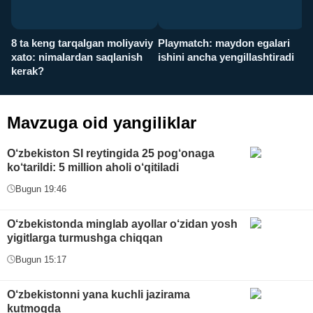
8 ta keng tarqalgan moliyaviy
Playmatch: maydon egalari
P
xato: nimalardan saqlanish
ishini ancha yengillashtiradi
u
kerak?
x
Mavzuga oid yangiliklar
O‘zbekiston SI reytingida 25 pog‘onaga
ko‘tarildi: 5 million aholi o‘qitiladi
Bugun 19:46
O‘zbekistonda minglab ayollar o‘zidan yosh
yigitlarga turmushga chiqqan
Bugun 15:17
O‘zbekistonni yana kuchli jazirama
kutmoqda