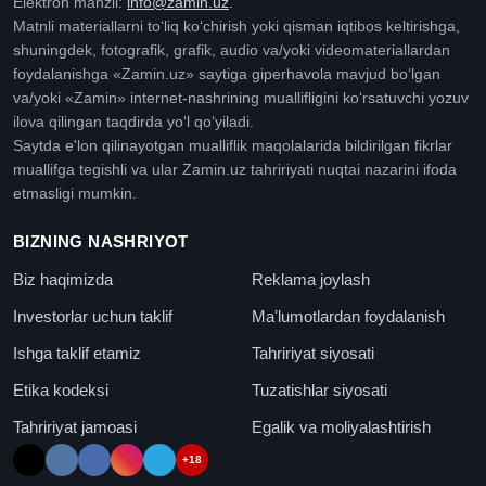
Elektron manzil:
info@zamin.uz
.
Matnli materiallarni toʻliq koʻchirish yoki qisman iqtibos keltirishga,
shuningdek, fotografik, grafik, audio va/yoki videomateriallardan
foydalanishga «Zamin.uz» saytiga giperhavola mavjud boʻlgan
va/yoki «Zamin» internet-nashrining muallifligini koʻrsatuvchi yozuv
ilova qilingan taqdirda yoʻl qoʻyiladi.
Saytda e'lon qilinayotgan mualliflik maqolalarida bildirilgan fikrlar
muallifga tegishli va ular Zamin.uz tahririyati nuqtai nazarini ifoda
etmasligi mumkin.
BIZNING NASHRIYOT
Biz haqimizda
Reklama joylash
Investorlar uchun taklif
Maʼlumotlardan foydalanish
Ishga taklif etamiz
Tahririyat siyosati
Etika kodeksi
Tuzatishlar siyosati
Tahririyat jamoasi
Egalik va moliyalashtirish
+18