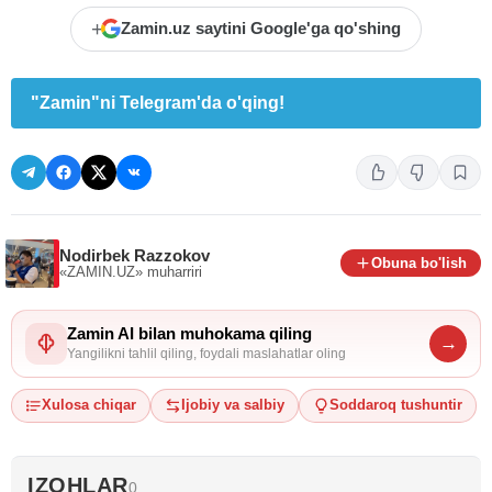
+
Zamin.uz saytini Google'ga qo'shing
"Zamin"ni Telegram'da o'qing!
Nodirbek Razzokov
Obuna bo'lish
«ZAMIN.UZ»
muharriri
Zamin AI bilan muhokama qiling
→
Yangilikni tahlil qiling, foydali maslahatlar oling
Xulosa chiqar
Ijobiy va salbiy
Soddaroq tushuntir
IZOHLAR
0