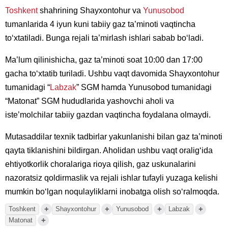
Toshkent
shahrining Shayxontohur va
Yunusobod
tumanlarida 4 iyun kuni tabiiy gaz ta’minoti vaqtincha
to‘xtatiladi. Bunga rejali ta’mirlash ishlari sabab bo‘ladi.
Ma’lum qilinishicha, gaz ta’minoti soat 10:00 dan 17:00
gacha to‘xtatib turiladi. Ushbu vaqt davomida Shayxontohur
tumanidagi “
Labzak
” SGM hamda Yunusobod tumanidagi
“Matonat” SGM hududlarida yashovchi aholi va
iste’molchilar tabiiy gazdan vaqtincha foydalana olmaydi.
Mutasaddilar texnik tadbirlar yakunlanishi bilan gaz ta’minoti
qayta tiklanishini bildirgan. Aholidan ushbu vaqt oralig‘ida
ehtiyotkorlik choralariga rioya qilish, gaz uskunalarini
nazoratsiz qoldirmaslik va rejali ishlar tufayli yuzaga kelishi
mumkin bo‘lgan noqulayliklarni inobatga olish so‘ralmoqda.
+
+
+
+
Toshkent
Shayxontohur
Yunusobod
Labzak
+
Matonat