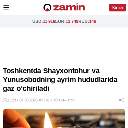
Kirish
USD
:
11 916
EUR
:
13 749
RUB
:
146
Toshkentda Shayxontohur va
Yunusobodning ayrim hududlarida
gaz o‘chiriladi
11:23 / 04.06.2026
·
191
·
O‘zbekiston