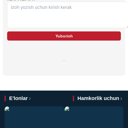
Yuborish
…
E'lonlar
Hamkorlik uchun