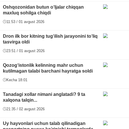
Oshqozonidan butun o‘ljalar chiqqan
maxluq sohilga chiqdi
11:53 / 01 avgust 2026
Dron ilk bor kitning tug‘ilish jarayonini to‘liq
tasvirga oldi
23:51 / 01 avgust 2026
Qozog‘istonlik kelinning mahr uchun
kutilmagan talabi barchani hayratga soldi
Kecha 18:01
Tanadagi xollar nimani anglatadi? 9 ta
xalqona talqin...
21:35 / 02 avgust 2026
Uy hayvonlari uchun talab qilinadigan