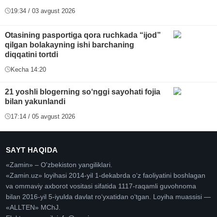
19:34 / 03 avgust 2026
Otasining pasportiga qora ruchkada “ijod”
qilgan bolakayning ishi barchaning
diqqatini tortdi
Kecha 14:20
21 yoshli blogerning so‘nggi sayohati fojia
bilan yakunlandi
17:14 / 05 avgust 2026
SAYT HAQIDA
«Zamin» – O'zbekiston yangiliklari.
«Zamin.uz» loyihasi 2014-yil 1-dekabrda oʻz faoliyatini boshlagan
va ommaviy axborot vositasi sifatida 1117-raqamli guvohnoma
bilan 2016-yil 5-iyulda davlat roʻyxatidan oʻtgan. Loyiha muassisi —
«ALLTEN» MChJ.