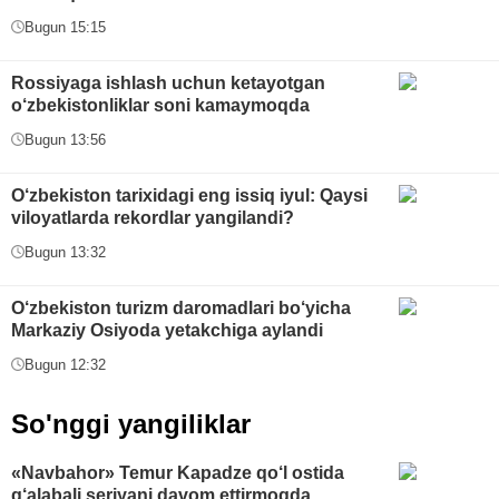
Bugun 15:15
Rossiyaga ishlash uchun ketayotgan
o‘zbekistonliklar soni kamaymoqda
Bugun 13:56
O‘zbekiston tarixidagi eng issiq iyul: Qaysi
viloyatlarda rekordlar yangilandi?
Bugun 13:32
O‘zbekiston turizm daromadlari bo‘yicha
Markaziy Osiyoda yetakchiga aylandi
Bugun 12:32
So'nggi yangiliklar
«Navbahor» Temur Kapadze qo‘l ostida
g‘alabali seriyani davom ettirmoqda