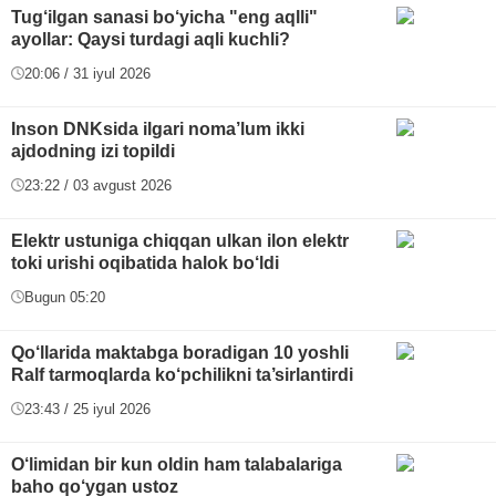
Tug‘ilgan sanasi bo‘yicha "eng aqlli"
ayollar: Qaysi turdagi aqli kuchli?
20:06 / 31 iyul 2026
Inson DNKsida ilgari noma’lum ikki
ajdodning izi topildi
23:22 / 03 avgust 2026
Elektr ustuniga chiqqan ulkan ilon elektr
toki urishi oqibatida halok bo‘ldi
Bugun 05:20
Qo‘llarida maktabga boradigan 10 yoshli
Ralf tarmoqlarda ko‘pchilikni ta’sirlantirdi
23:43 / 25 iyul 2026
O‘limidan bir kun oldin ham talabalariga
baho qo‘ygan ustoz