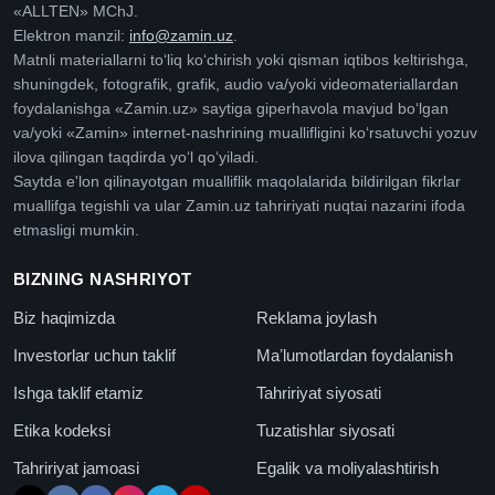
«ALLTEN» MChJ.
Elektron manzil:
info@zamin.uz
.
Matnli materiallarni toʻliq koʻchirish yoki qisman iqtibos keltirishga,
shuningdek, fotografik, grafik, audio va/yoki videomateriallardan
foydalanishga «Zamin.uz» saytiga giperhavola mavjud boʻlgan
va/yoki «Zamin» internet-nashrining muallifligini koʻrsatuvchi yozuv
ilova qilingan taqdirda yoʻl qoʻyiladi.
Saytda e'lon qilinayotgan mualliflik maqolalarida bildirilgan fikrlar
muallifga tegishli va ular Zamin.uz tahririyati nuqtai nazarini ifoda
etmasligi mumkin.
BIZNING NASHRIYOT
Biz haqimizda
Reklama joylash
Investorlar uchun taklif
Maʼlumotlardan foydalanish
Ishga taklif etamiz
Tahririyat siyosati
Etika kodeksi
Tuzatishlar siyosati
Tahririyat jamoasi
Egalik va moliyalashtirish