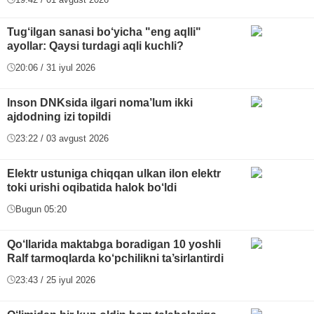
Tug‘ilgan sanasi bo‘yicha "eng aqlli"
ayollar: Qaysi turdagi aqli kuchli?
20:06 / 31 iyul 2026
Inson DNKsida ilgari noma’lum ikki
ajdodning izi topildi
23:22 / 03 avgust 2026
Elektr ustuniga chiqqan ulkan ilon elektr
toki urishi oqibatida halok bo‘ldi
Bugun 05:20
Qo‘llarida maktabga boradigan 10 yoshli
Ralf tarmoqlarda ko‘pchilikni ta’sirlantirdi
23:43 / 25 iyul 2026