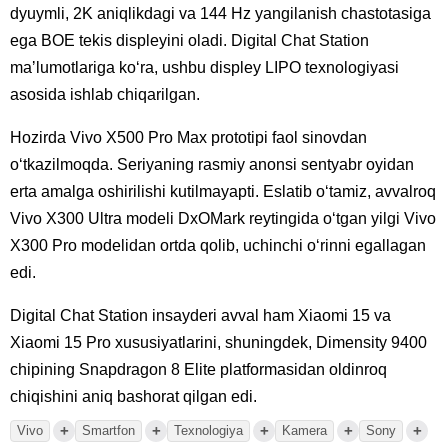
dyuymli, 2K aniqlikdagi va 144 Hz yangilanish chastotasiga
ega BOE tekis displeyini oladi. Digital Chat Station
maʼlumotlariga koʻra, ushbu displey LIPO texnologiyasi
asosida ishlab chiqarilgan.
Hozirda Vivo X500 Pro Max prototipi faol sinovdan
oʻtkazilmoqda. Seriyaning rasmiy anonsi sentyabr oyidan
erta amalga oshirilishi kutilmayapti. Eslatib oʻtamiz, avvalroq
Vivo X300 Ultra modeli DxOMark reytingida oʻtgan yilgi Vivo
X300 Pro modelidan ortda qolib, uchinchi oʻrinni egallagan
edi.
Digital Chat Station insayderi avval ham Xiaomi 15 va
Xiaomi 15 Pro xususiyatlarini, shuningdek, Dimensity 9400
chipining Snapdragon 8 Elite platformasidan oldinroq
chiqishini aniq bashorat qilgan edi.
+
+
+
+
+
Vivo
Smartfon
Texnologiya
Kamera
Sony