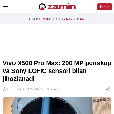
Kirish
USD
:
11 916
EUR
:
13 749
RUB
:
146
Vivo X500 Pro Max: 200 MP periskop
va Sony LOFIC sensori bilan
jihozlanadi
11:56 / 04.06.2026
·
288
·
Texno