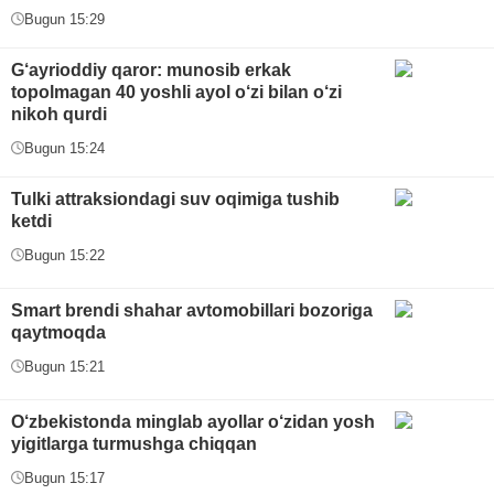
Bugun 15:29
G‘ayrioddiy qaror: munosib erkak
topolmagan 40 yoshli ayol o‘zi bilan o‘zi
nikoh qurdi
Bugun 15:24
Tulki attraksiondagi suv oqimiga tushib
ketdi
Bugun 15:22
Smart brendi shahar avtomobillari bozoriga
qaytmoqda
Bugun 15:21
O‘zbekistonda minglab ayollar o‘zidan yosh
yigitlarga turmushga chiqqan
Bugun 15:17