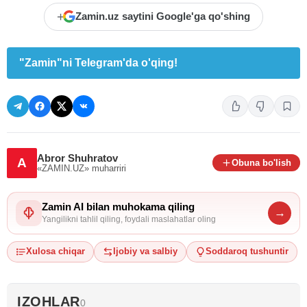
+
Zamin.uz saytini Google'ga qo'shing
"Zamin"ni Telegram'da o'qing!
Abror Shuhratov
A
Obuna bo'lish
«ZAMIN.UZ»
muharriri
Zamin AI bilan muhokama qiling
→
Yangilikni tahlil qiling, foydali maslahatlar oling
Xulosa chiqar
Ijobiy va salbiy
Soddaroq tushuntir
IZOHLAR
0