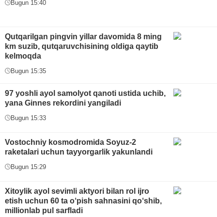
Bugun 15:40
Qutqarilgan pingvin yillar davomida 8 ming
km suzib, qutqaruvchisining oldiga qaytib
kelmoqda
Bugun 15:35
97 yoshli ayol samolyot qanoti ustida uchib,
yana Ginnes rekordini yangiladi
Bugun 15:33
Vostochniy kosmodromida Soyuz-2
raketalari uchun tayyorgarlik yakunlandi
Bugun 15:29
Xitoylik ayol sevimli aktyori bilan rol ijro
etish uchun 60 ta o‘pish sahnasini qo‘shib,
millionlab pul sarfladi