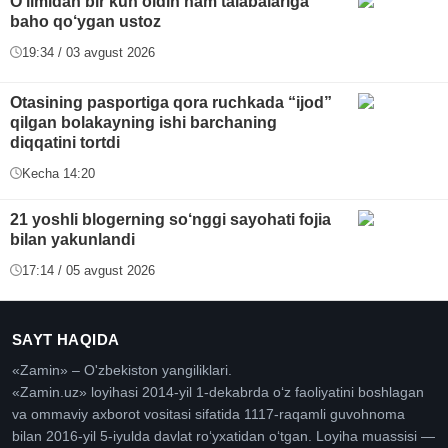
O‘limidan bir kun oldin ham talabalariga
baho qo‘ygan ustoz
19:34 / 03 avgust 2026
Otasining pasportiga qora ruchkada “ijod”
qilgan bolakayning ishi barchaning
diqqatini tortdi
Kecha 14:20
21 yoshli blogerning so‘nggi sayohati fojia
bilan yakunlandi
17:14 / 05 avgust 2026
SAYT HAQIDA
«Zamin» – O'zbekiston yangiliklari.
«Zamin.uz» loyihasi 2014-yil 1-dekabrda oʻz faoliyatini boshlagan
va ommaviy axborot vositasi sifatida 1117-raqamli guvohnoma
bilan 2016-yil 5-iyulda davlat roʻyxatidan oʻtgan. Loyiha muassisi —