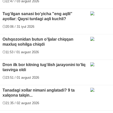
22:47 / 03 avgust 2026
Tug‘ilgan sanasi bo‘yicha "eng aqlli"
ayollar: Qaysi turdagi aqli kuchli?
20:06 / 31 iyul 2026
Oshqozonidan butun o‘ljalar chiqqan
maxluq sohilga chiqdi
11:53 / 01 avgust 2026
Dron ilk bor kitning tug‘ilish jarayonini to‘liq
tasvirga oldi
23:51 / 01 avgust 2026
Tanadagi xollar nimani anglatadi? 9 ta
xalqona talqin...
21:35 / 02 avgust 2026