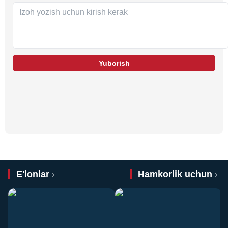
Yuborish
…
E'lonlar
Hamkorlik uchun