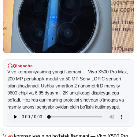
Qisqacha
Vivo kompaniyasining yangi flagmani — Vivo X500 Pro Max,
200 MP periskopik modul va 50 MP Sony LOFIC sensori
bilan jihozlanadi. Ushbu smartfon 2 nanometrli Dimensity
9600 chipi va 6,85 dyuymli, 2K aniqlikdagi displeyga ega
bo'ladi. Hozirda qurilmaning prototipi sinovdan o'tmoqda va
rasmiy anonsi sentyabr oyidan oldin bo'lishi kutilmayapti.
Vivo
kompaniyasining boʻlajak flagmani — Vivo X500 Pro