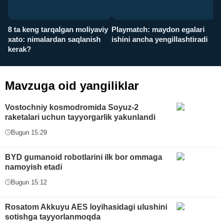
8 ta keng tarqalgan moliyaviy
Playmatch: maydon egalari
P
xato: nimalardan saqlanish
ishini ancha yengillashtiradi
u
kerak?
x
Mavzuga oid yangiliklar
Vostochniy kosmodromida Soyuz-2
raketalari uchun tayyorgarlik yakunlandi
Bugun 15:29
BYD gumanoid robotlarini ilk bor ommaga
namoyish etadi
Bugun 15:12
Rosatom Akkuyu AES loyihasidagi ulushini
sotishga tayyorlanmoqda