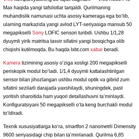
Max haqida yangi tafsilotlar tarqaldi. Qurilmaning
muhandislik namunasi uchta asosiy kameraga ega boʻlib,
ularning markazida yangi avlod LYT-seriyasiga mansub 50
megapikselli
Sony
LOFIC sensori turibdi. Ushbu 1/1,28
dyuymli yirik matritsa tasvir sifatini yangi bosqichga olib
chiqishi kutilmoqda. Bu haqda Ixbt.com
xabar
beradi.
Kamera
tizimining asosiy oʻziga xosligi 200 megapikselli
periskopik modul boʻladi. 1/1,4 dyuymli kattalashtirilgan
sensor bilan jihozlangan ushbu modul optik va gibrid zum
sifatini sezilarli darajada yaxshilaydi, shuningdek, past
yoritish sharoitida ham yuqori detallashuvni taʼminlaydi.
Konfiguratsiyani 50 megapikselli oʻta keng burchakli modul
toʻldiradi.
Texnik xususiyatlarga koʻra, smartfon 2 nanometrli Dimensity
9600 seriyasidagi chip bilan taʼminlanadi. Qurilma 6,85