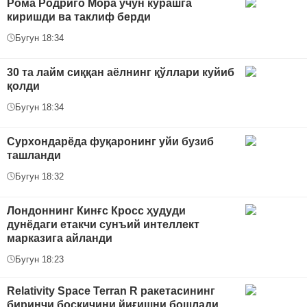
Рома Родриго Мора учун курашга
киришди ва таклиф берди
Бугун 18:34
30 та лайм сиққан аёлнинг қўллари куйиб
қолди
Бугун 18:34
Сурхондарёда фуқаронинг уйи бузиб
ташланди
Бугун 18:32
Лондоннинг Кинғс Кросс ҳудуди
дунёдаги етакчи сунъий интеллект
марказига айланди
Бугун 18:23
Relativity Space Terran R ракетасининг
биринчи босқичини йиғишни бошлади