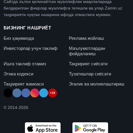
Сайтда эълон қилинаётган муаллифлик мақолаларида
билдирилган фикрлар муаллифга тегишли ва улар Zamin.uz
таҳририяти нуқтаи назарини ифода этмаслиги мумкин.
БИЗНИНГ НАШРИЁТ
Биз ҳақимизда
Реклама жойлаш
Инвесторлар учун таклиф
Маълумотлардан
фойдаланиш
Ишга таклиф этамиз
Таҳририят сиёсати
Этика кодекси
Тузатишлар сиёсати
Таҳририят жамоаси
Эгалик ва молиялаштириш
+18
© 2014-
2026