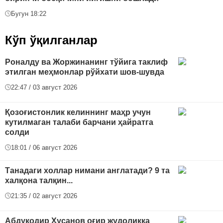
Бугун 18:22
Кўп ўқилганлар
Роналду ва Жоржинанинг тўйига таклиф
этилган меҳмонлар рўйхати шов-шувда
22:47 / 03 август 2026
Қозоғистонлик келиннинг маҳр учун
кутилмаган талаби барчани ҳайратга
солди
18:01 / 06 август 2026
Танадаги холлар нимани англатади? 9 та
халқона талқин...
21:35 / 02 август 2026
Абдуқодир Ҳусанов оғир жудоликка