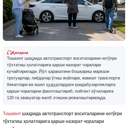
Қисқача
Тошкент шаҳрида автотранспорт воситаларини нотўғри
тўхтатиш ҳолатларига қарши назорат чоралари
кучайтирилади. Йўл ҳаракатини бошқариш маркази
тротуарлар, пиёдалар ўтиш жойлари, жамоат транспорти
бекатлари ва яшил ҳудудлардаги қоидабузарликларга
қарши чораларни фаоллаштириб, пойтахт кўчаларига
120 та эвакуатор жалб этишни режалаштирмоқда.
Тошкент
шаҳрида автотранспорт воситаларини нотўғри
тўхтатиш ҳолатларига қарши назорат чоралари