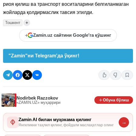
риоя қилиш ва транспорт воситаларини белгиланмаган
жойларда қолдирмаслик тавсия этилди.
+
Тошкент
+
Zamin.uz сайтини Google'га қўшинг
"Zamin"ни Telegram'да ўқинг!
Nodirbek Razzokov
Обуна бўлиш
«ZAMIN.UZ»
муҳаррири
Zamin AI билан муҳокама қилинг
→
Янгиликни таҳлил қилинг, фойдали маслаҳатлар олинг