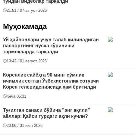
тўйдан видеолар тарқалди
21:51 / 07 август 2026
Муҳокамада
Уй ҳайвонлари учун талаб қилинадиган
паспортнинг нусха кўриниши
тармоқларда тарқалди
19:42 / 01 август 2026
Кореялик сайёҳга 90 минг сўмлик
ичимлик сотган Ўзбекистонлик сотувчи
Корея телевидениясида ҳам ёритилди
Кеча 05:31
Туғилган санаси бўйича "энг ақлли"
аёллар: Қайси турдаги ақли кучли?
20:06 / 31 июл 2026