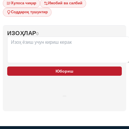
Хулоса чиқар
Ижобий ва салбий
Соддароқ тушунтир
ИЗОҲЛАР
0
Юбориш
…