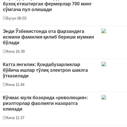
бузоқ етиштирган фермерлар 700 минг
сўмгача пул олишади
Бугун 06:03
Энди Ўзбекистонда ота фарзандига
исмини фамилия қилиб бериши мумкин
бўлади
Кеча 16:39
Катта янгилик: Қоидабузарликлар
бўйича ишлар тўлиқ электрон шаклга
ўтказилади
Кеча 11:44
Кўчмас мулк бозорида «революция»:
риэлторлар фаолияти назоратга
олинади
Кеча 11:37