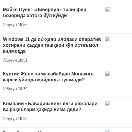
Майкл Оуен: «Ливерпул» трансфер
бозорида хатога йўл қўйди
Бугун 18:56
Windows 11 да об-ҳаво иловаси оператив
хотирани ҳаддан ташқари кўп истеъмол
қилмоқда
Бугун 18:51
Куртис Жонс нима сабабдан Монакога
қарши ўйинда майдонга тушмади?
Бугун 18:39
Компани «Бавария»нинг янги режалари
ва рақиблари ҳақида нима деди?
Бугун 18:39