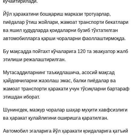
кучайтирилади.
Йўл ҳаракатини бошқариш маркази тротуарлар,
пиёдалар ўтиш жойлари, жамоат транспорти бекатлари
ва яшил ҳудудларда қоидаларни бузиб тўхтатилган
автомобилларга қарши чораларни фаоллаштирмоқда.
Бу мақсадда пойтахт кўчаларига 120 та эвакуатор жалб
этилиши режалаштирилган.
Мутасаддиларнинг таъкидлашича, асосий мақсад
ҳайдовчиларни жазолаш эмас, балки пиёдалар ва
жамоат транспорти ҳаракати учун тўсиқларни бартараф
этишдан иборат.
Шунингдек, мазкур чоралар шаҳар муҳити хавфсизлиги
ва ҳаракат қулайлигини оширишга қаратилган.
Автомобил эгаларига йўл ҳаракати қоидаларига қатъий