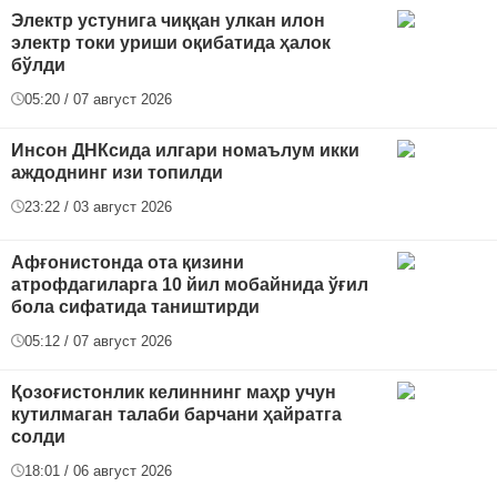
Электр устунига чиққан улкан илон
электр токи уриши оқибатида ҳалок
бўлди
05:20 / 07 август 2026
Инсон ДНКсида илгари номаълум икки
аждоднинг изи топилди
23:22 / 03 август 2026
Афғонистонда ота қизини
атрофдагиларга 10 йил мобайнида ўғил
бола сифатида таништирди
05:12 / 07 август 2026
Қозоғистонлик келиннинг маҳр учун
кутилмаган талаби барчани ҳайратга
солди
18:01 / 06 август 2026