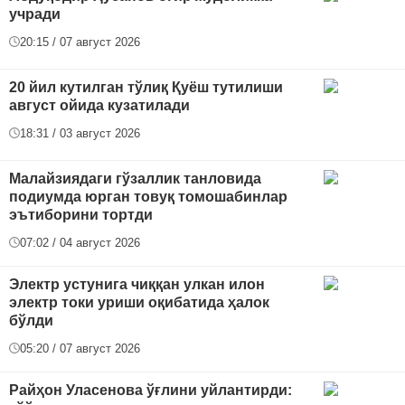
учради
20:15 / 07 август 2026
20 йил кутилган тўлиқ Қуёш тутилиши
август ойида кузатилади
18:31 / 03 август 2026
Малайзиядаги гўзаллик танловида
подиумда юрган товуқ томошабинлар
эътиборини тортди
07:02 / 04 август 2026
Электр устунига чиққан улкан илон
электр токи уриши оқибатида ҳалок
бўлди
05:20 / 07 август 2026
Райҳон Уласенова ўғлини уйлантирди: