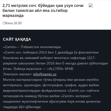
2,71 метрлик соч: бўйидан ҳам узун сочи
билан танилган аёл яна эътибор
марказида
Кеча 16:50
САЙТ ҲАҚИДА
«Zamin» – Ўзбекистон янгиликлари.
«Zamin.uz» лойиҳаси 2014 йил 1 декабрда ўз фаолиятини
бошлаган ва оммавий ахборот воситаси сифатида 1117-
рақамли гувоҳнома билан 2016 йил 5 июлда давлат рўйхатидан
ўтган. Лойиҳа муассиси — «ALLTEN» МЧЖ.
Электрон манзил:
info@zamin.uz
.
Матнли материалларни тўлиқ кўчириш ёки қисман иқтибос
келтиришга, шунингдек, фотографик, график, аудио ва/ёки
видеоматериаллардан фойдаланишга «Zamin.uz» сайтига
гиперҳавола мавжуд бўлган ва/ёки «Zamin» интернет-
нашрининг муаллифлигини кўрсатувчи ёзув илова қилинган
тақдирда йўл қўйилади.