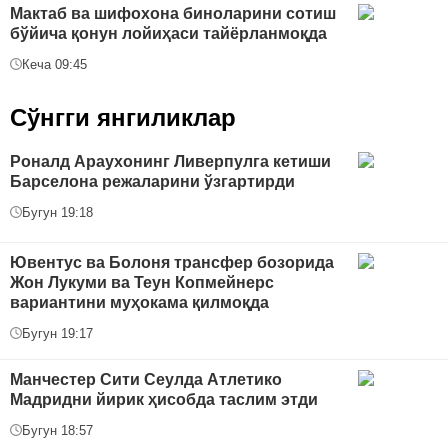
Мактаб ва шифохона биноларини сотиш
бўйича қонун лойиҳаси тайёрланмоқда
Кеча 09:45
Сўнгги янгиликлар
Роналд Араухонинг Ливерпулга кетиши
Барселона режаларини ўзгартирди
Бугун 19:18
Ювентус ва Болоня трансфер бозорида
Жон Лукуми ва Теун Копмейнерс
вариантини муҳокама қилмоқда
Бугун 19:17
Манчестер Сити Сеулда Атлетико
Мадридни йирик ҳисобда таслим этди
Бугун 18:57