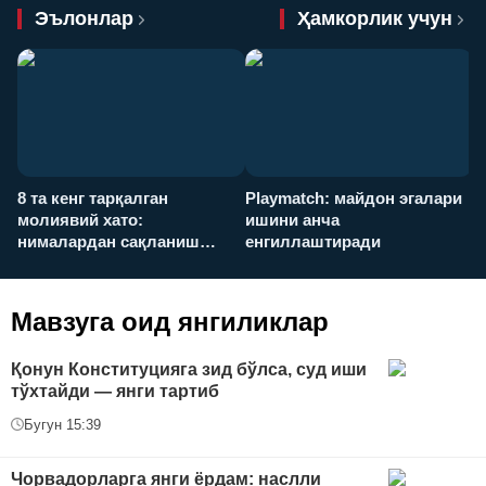
Эълонлар
Ҳамкорлик учун
8 та кенг тарқалган
Playmatch: майдон эгалари
P
молиявий хато:
ишини анча
у
нималардан сақланиш
енгиллаштиради
х
керак?
Мавзуга оид янгиликлар
Қонун Конституцияга зид бўлса, суд иши
тўхтайди — янги тартиб
Бугун 15:39
Чорвадорларга янги ёрдам: наслли