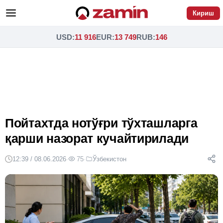
Кириш
USD
:
11 916
EUR
:
13 749
RUB
:
146
Пойтахтда нотўғри тўхташларга
қарши назорат кучайтирилади
12:39 / 08.06.2026
·
75
·
Ўзбекистон