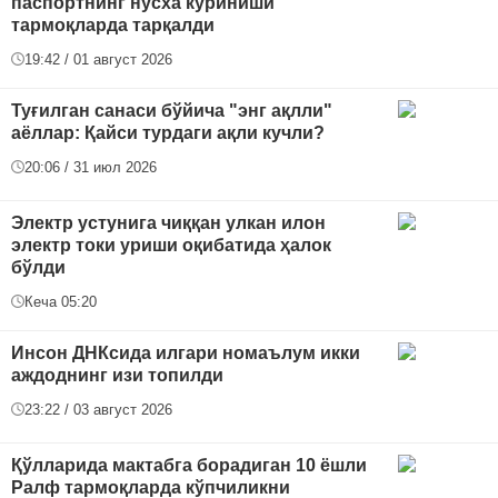
паспортнинг нусха кўриниши
тармоқларда тарқалди
19:42 / 01 август 2026
Туғилган санаси бўйича "энг ақлли"
аёллар: Қайси турдаги ақли кучли?
20:06 / 31 июл 2026
Электр устунига чиққан улкан илон
электр токи уриши оқибатида ҳалок
бўлди
Кеча 05:20
Инсон ДНКсида илгари номаълум икки
аждоднинг изи топилди
23:22 / 03 август 2026
Қўлларида мактабга борадиган 10 ёшли
Ралф тармоқларда кўпчиликни