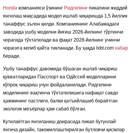
Honda
компанияси ўзининг
Ридгелине
пикапини жиддий
янгилаш мақсадида модел ишлаб чиқаришда 1,5 йиллик
танаффус эълон қилди. Компаниянинг Алабамадаги
заводида ушбу моделни йиғиш 2026-йилнинг тўртинчи
чорагида тўхтатилади ва фақат 2028-йилнинг учинчи
чорагига келиб қайта тикланади. Бу ҳақда Ixbt.com
хабар
беради.
Ушбу танаффус давомида бўшаган ишлаб чиқариш
қувватларидан Пасспорт ва Одйссей моделларини
кўпроқ чиқариш учун фойдаланилади. Ридгелине
моделининг вақтинча тўхтатилишига нафақат савдо
ҳажмининг пастлиги, балки қатъийлашиб бораётган
экологик меъёрлар ҳам сабаб бўлган.
Кутилаётган янгиланиш доирасида пикап бутунлай
янгича дизайн, такомиллаштирилган бутловчи қисмлар