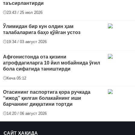
таъсирлантирди
23:43 / 25 июл 2026
Ўлимидан бир кун олдин ҳам
талабаларига баҳо қўйган устоз
19:34 / 03 август 2026
Афғонистонда ота қизини
атрофдагиларга 10 йил мобайнида ўғил
бола сифатида таништирди
Кеча 05:12
Отасининг паспортига қора ручкада
“ижод” қилган болакайнинг иши
барчанинг диққатини тортди
14:20 / 06 август 2026
САЙТ ҲАҚИДА