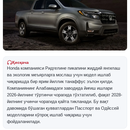
Қисқача
Honda компанияси Ридгелине пикапини жиддий янгилаш
ва экологик меъярларга мослаш учун модел ишлаб
чиқаришда бир ярим йиллик танаффус эълон қилди.
Компаниянинг Алабамадаги заводида йиғиш ишлари
2026-йилнинг тўртинчи чорагида тўхтатилиб, фақат 2028-
йилнинг учинчи чорагида қайта тикланади. Бу вақт
давомида бўшаган қувватлардан Пасспорт ва Одйссей
моделларини кўпроқ ишлаб чиқариш учун
фойдаланилади.