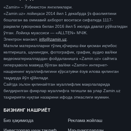
«Zamin» – Ўзбекистон янгиликлари.
«Zamin.uz» лойиҳаси 2014 йил 1 декабрда ўз фаолиятини
бошлаган ва оммавий ахборот воситаси сифатида 1117-
рақамли гувоҳнома билан 2016 йил 5 июлда давлат рўйхатидан
ўтган. Лойиҳа муассиси — «ALLTEN» МЧЖ.
Электрон манзил:
info@zamin.uz
.
Матнли материалларни тўлиқ кўчириш ёки қисман иқтибос
келтиришга, шунингдек, фотографик, график, аудио ва/ёки
видеоматериаллардан фойдаланишга «Zamin.uz» сайтига
гиперҳавола мавжуд бўлган ва/ёки «Zamin» интернет-
нашрининг муаллифлигини кўрсатувчи ёзув илова қилинган
тақдирда йўл қўйилади.
Сайтда эълон қилинаётган муаллифлик мақолаларида
билдирилган фикрлар муаллифга тегишли ва улар Zamin.uz
таҳририяти нуқтаи назарини ифода этмаслиги мумкин.
БИЗНИНГ НАШРИЁТ
Биз ҳақимизда
Реклама жойлаш
Инвесторлар учун таклиф
Маълумотлардан