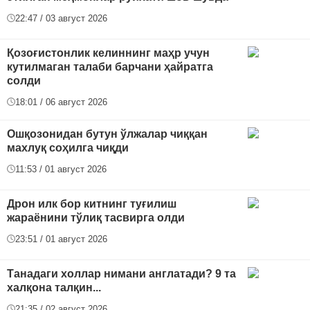
22:47 / 03 август 2026
Қозоғистонлик келиннинг маҳр учун
кутилмаган талаби барчани ҳайратга
солди
18:01 / 06 август 2026
Ошқозонидан бутун ўлжалар чиққан
махлуқ соҳилга чиқди
11:53 / 01 август 2026
Дрон илк бор китнинг туғилиш
жараёнини тўлиқ тасвирга олди
23:51 / 01 август 2026
Танадаги холлар нимани англатади? 9 та
халқона талқин...
21:35 / 02 август 2026