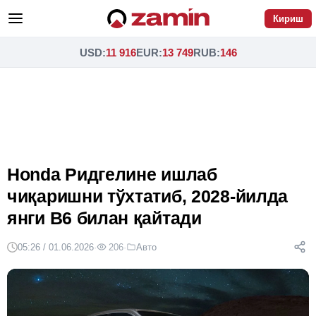
Кириш
USD
:
11 916
EUR
:
13 749
RUB
:
146
Honda Ридгелине ишлаб
чиқаришни тўхтатиб, 2028-йилда
янги В6 билан қайтади
05:26 / 01.06.2026
·
206
·
Авто