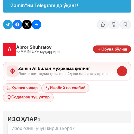
"Zamin"ни Telegram'да ўқинг!
Abror Shuhratov
A
Обуна бўлиш
«ZAMIN.UZ»
муҳаррири
Zamin AI билан муҳокама қилинг
→
Янгиликни таҳлил қилинг, фойдали маслаҳатлар олинг
Хулоса чиқар
Ижобий ва салбий
Соддароқ тушунтир
ИЗОҲЛАР
0