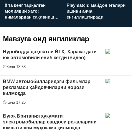
8 та кенг тарқалган
Playmatch: майдон эгалари
P
молиявий хато:
ишини анча
у
нималардан сақланиш
енгиллаштиради
х
керак?
Мавзуга оид янгиликлар
Нурободда даҳшатли ЙТҲ: Ҳаракатдаги
юк автомобили ёниб кетди (видео)
Кеча 18:58
BMW автомобилларидаги фильмлар
рекламаси ҳайдовчиларни норози
қилмоқда
Кеча 17:25
Буюк Британия ҳукумати
электромобиллар савдоси режаларини
юмшатишни муҳокама қилмоқда