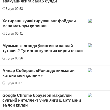
эвакуациясига сабаб бўлди
Бугун 00:53
Хотирани кучайтирувчи энг фойдали
мева маълум қилинди
Бугун 00:41
Муаммо келганда ўзингизни қандай
тутасиз? Туғилган кунингиз сирни очади
Бугун 00:26
Анвар Собиров: «Роналдо қилмаган
хатони мен қилдим»
Бугун 00:01
Google Chrome браузери маҳаллий
сунъий интеллект учун янги шартларни
эълон қилди