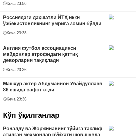
Кеча 23:56
Россиядаги даҳшатли ЙТҲ икки
ўзбекистонликнинг умрига зомин бўлди
Кеча 23:38
Англия футбол ассоциацияси
майдонлар атрофидаги қаттиқ
деворларни тақиқлади
Кеча 23:36
Машҳур актёр Абдуманнон Убайдуллаев
86 ёшида вафот этди
Кеча 23:36
Кўп ўқилганлар
Роналду ва Жоржинанинг тўйига таклиф
этилган меҳмонлар рўйхати шов-шувда