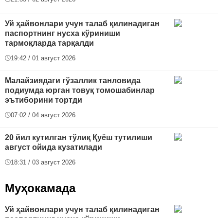
Уй ҳайвонлари учун талаб қилинадиган
паспортнинг нусха кўриниши
тармоқларда тарқалди
19:42 / 01 август 2026
Малайзиядаги гўзаллик танловида
подиумда юрган товуқ томошабинлар
эътиборини тортди
07:02 / 04 август 2026
20 йил кутилган тўлиқ Қуёш тутилиши
август ойида кузатилади
18:31 / 03 август 2026
Муҳокамада
Уй ҳайвонлари учун талаб қилинадиган