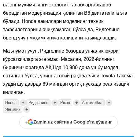
ва энг муҳими, янги экологик талабларга жавоб
берадиган модернизация қилинган В6 двигателига эга
бўлади. Honda вакиллари моделнинг техник
тафсилотларини очиқламаган бўлса-да, Ридгелине
бренд учун муҳимлигича қолишини таъкидлашди.
Маълумот учун, Ридгелине бозорда унчалик юқори
кўрсаткичларга эга эмас. Масалан, 2026-йилнинг
биринчи чорагида АҚШда 10 980 дона ушбу модел
сотилган бўлса, унинг асосий рақобатчиси Toyota Такома
худди шу даврда 69 мингдан ортиқ нусхада реализация
қилинган.
+
+
+
+
Honda
Ридгелине
Piкап
Автомобил
+
Янгилик
+
Zamin.uz сайтини Google'га қўшинг