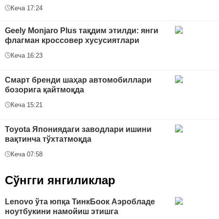
Кеча 17:24
Geely Monjaro Plus тақдим этилди: янги
флагман кроссовер хусусиятлари
Кеча 16:23
Смарт бренди шаҳар автомобиллари
бозорига қайтмоқда
Кеча 15:21
Toyota Япониядаги заводлари ишини
вақтинча тўхтатмоқда
Кеча 07:58
Сўнгги янгиликлар
Lenovo ўта юпқа ТинкБоок Аэробладе
ноутбукини намойиш этишга