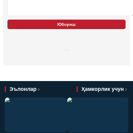
Юбориш
…
Эълонлар
Ҳамкорлик учун