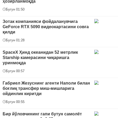
ҳозирланмоқда
Бугун 01:50
Зотак компанияси фойдаланувчига
GeForce RTX 5090 видеокартасини совға
қилди
Бугун 01:28
SpaceX Ҳинд океанидан 52 метрлик
Starship камерасини чиқаришга
уринмоқда
Бугун 00:57
Габриел Жезуснинг агенти Наполи билан
боғлиқ трансфер миш-мишларига
ойдинлик киритди
Бугун 00:55
Бир йўловчининг гапи бутун самолёт