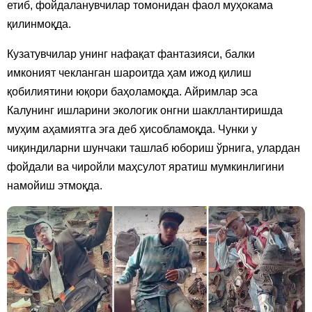
етиб, фойдаланувчилар томонидан фаол муҳокама
қилинмоқда.
Кузатувчилар унинг нафақат фантазияси, балки
имконият чекланган шароитда ҳам ижод қилиш
қобилиятини юқори баҳоламоқда. Айримлар эса
Калунинг ишларини экологик онгни шакллантиришда
муҳим аҳамиятга эга деб ҳисобламоқда. Чунки у
чиқиндиларни шунчаки ташлаб юбориш ўрнига, улардан
фойдали ва чиройли маҳсулот яратиш мумкинлигини
намойиш этмоқда.