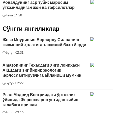
Роналдунинг аср тўйи: маросим
ўтказиладиган жой ва тафсилотлар
Кеча 14:20
Сўнгги янгиликлар
Жозе Моуринью Бернарду Силванинг
жисмоний ҳолатига танқидий баҳо берди
Бугун 02:31
Amazonнинг Техасдаги янги лойиҳаси
АҚШдаги энг йирик экологик
ифлослантирувчига айланиши мумкин
Бугун 02:22
Реал Мадрид Венгриядаги ўртоқлик
ўйинида Ференкварос устидан қийин
ғалабага эришди
Бугун 02:10