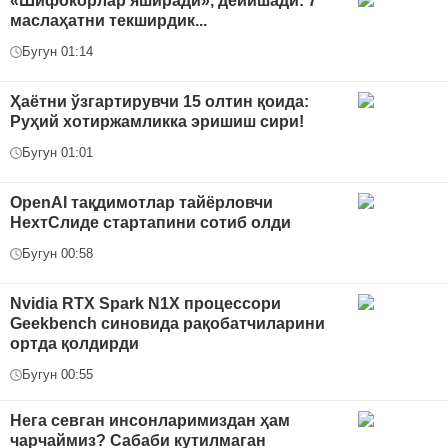
«Шифокорлар яширади», дейишади: 7
маслаҳатни текширдик...
Бугун 01:14
Ҳаётни ўзгартирувчи 15 олтин қоида:
Руҳий хотиржамликка эришиш сири!
Бугун 01:01
OpenAI тақдимотлар тайёрловчи
НехтСлиде стартапини сотиб олди
Бугун 00:58
Nvidia RTX Spark N1X процессори
Geekbench синовида рақобатчиларини
ортда қолдирди
Бугун 00:55
Нега севган инсонларимиздан ҳам
чарчаймиз? Сабаби кутилмаган