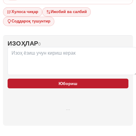
Хулоса чиқар
Ижобий ва салбий
Соддароқ тушунтир
ИЗОҲЛАР
0
Юбориш
…