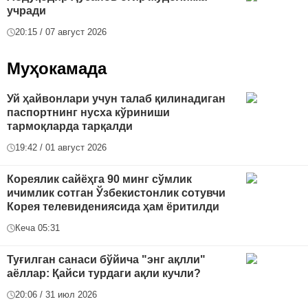
учради
20:15 / 07 август 2026
Муҳокамада
Уй ҳайвонлари учун талаб қилинадиган
паспортнинг нусха кўриниши
тармоқларда тарқалди
19:42 / 01 август 2026
Кореялик сайёҳга 90 минг сўмлик
ичимлик сотган Ўзбекистонлик сотувчи
Корея телевидениясида ҳам ёритилди
Кеча 05:31
Туғилган санаси бўйича "энг ақлли"
аёллар: Қайси турдаги ақли кучли?
20:06 / 31 июл 2026