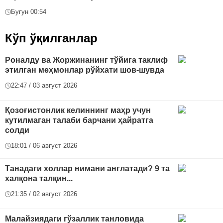
Бугун 00:54
Кўп ўқилганлар
Роналду ва Жоржинанинг тўйига таклиф
этилган меҳмонлар рўйхати шов-шувда
22:47 / 03 август 2026
Қозоғистонлик келиннинг маҳр учун
кутилмаган талаби барчани ҳайратга
солди
18:01 / 06 август 2026
Танадаги холлар нимани англатади? 9 та
халқона талқин...
21:35 / 02 август 2026
Малайзиядаги гўзаллик танловида