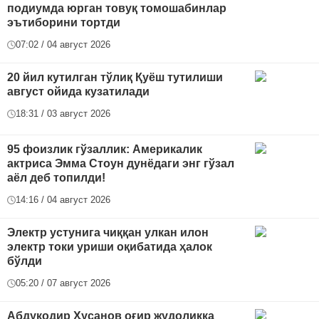
подиумда юрган товуқ томошабинлар
эътиборини тортди
07:02 / 04 август 2026
20 йил кутилган тўлиқ Қуёш тутилиши
август ойида кузатилади
18:31 / 03 август 2026
95 фоизлик гўзаллик: Америкалик
актриса Эмма Стоун дунёдаги энг гўзал
аёл деб топилди!
14:16 / 04 август 2026
Электр устунига чиққан улкан илон
электр токи уриши оқибатида ҳалок
бўлди
05:20 / 07 август 2026
Абдуқодир Ҳусанов оғир жудоликка