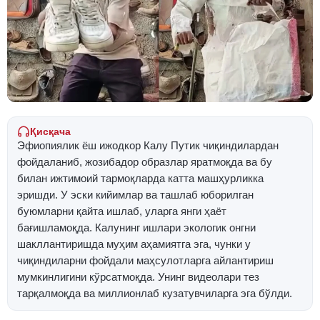
Қисқача
Эфиопиялик ёш ижодкор Калу Путик чиқиндилардан
фойдаланиб, жозибадор образлар яратмоқда ва бу
билан ижтимоий тармоқларда катта машҳурликка
эришди. У эски кийимлар ва ташлаб юборилган
буюмларни қайта ишлаб, уларга янги ҳаёт
бағишламоқда. Калунинг ишлари экологик онгни
шакллантиришда муҳим аҳамиятга эга, чунки у
чиқиндиларни фойдали маҳсулотларга айлантириш
мумкинлигини кўрсатмоқда. Унинг видеолари тез
тарқалмоқда ва миллионлаб кузатувчиларга эга бўлди.