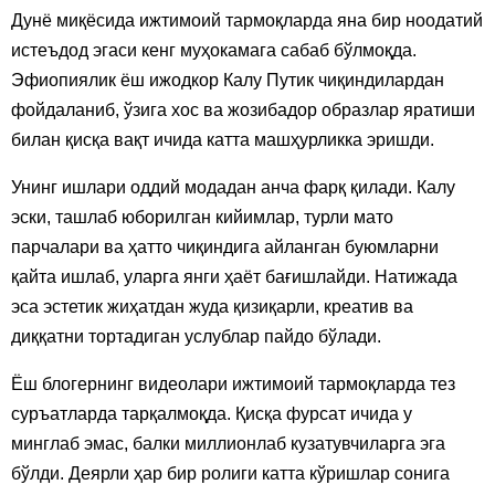
Дунё миқёсида ижтимоий тармоқларда яна бир ноодатий
истеъдод эгаси кенг муҳокамага сабаб бўлмоқда.
Эфиопиялик ёш ижодкор Калу Путик чиқиндилардан
фойдаланиб, ўзига хос ва жозибадор образлар яратиши
билан қисқа вақт ичида катта машҳурликка эришди.
Унинг ишлари оддий модадан анча фарқ қилади. Калу
эски, ташлаб юборилган кийимлар, турли мато
парчалари ва ҳатто чиқиндига айланган буюмларни
қайта ишлаб, уларга янги ҳаёт бағишлайди. Натижада
эса эстетик жиҳатдан жуда қизиқарли, креатив ва
диққатни тортадиган услублар пайдо бўлади.
Ёш блогернинг видеолари ижтимоий тармоқларда тез
суръатларда тарқалмоқда. Қисқа фурсат ичида у
минглаб эмас, балки миллионлаб кузатувчиларга эга
бўлди. Деярли ҳар бир ролиги катта кўришлар сонига