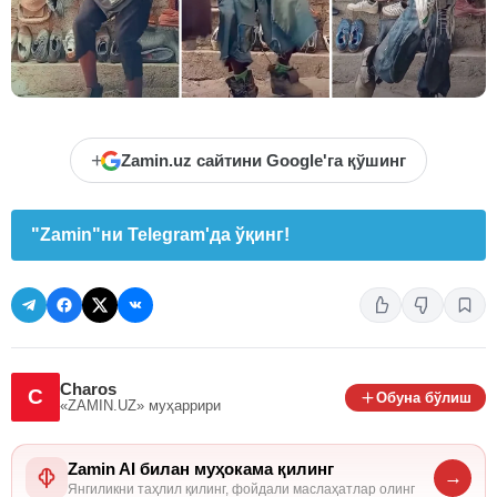
+
Zamin.uz сайтини Google'га қўшинг
"Zamin"ни Telegram'да ўқинг!
Charos
C
Обуна бўлиш
«ZAMIN.UZ»
муҳаррири
Zamin AI билан муҳокама қилинг
→
Янгиликни таҳлил қилинг, фойдали маслаҳатлар олинг