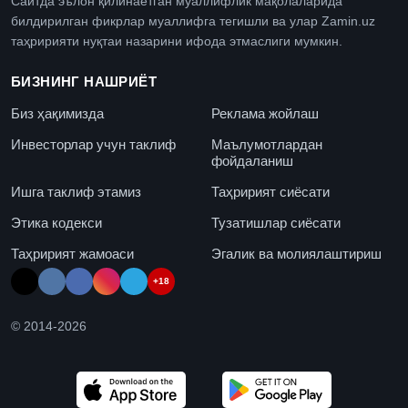
Сайтда эълон қилинаётган муаллифлик мақолаларида
билдирилган фикрлар муаллифга тегишли ва улар Zamin.uz
таҳририяти нуқтаи назарини ифода этмаслиги мумкин.
БИЗНИНГ НАШРИЁТ
Биз ҳақимизда
Реклама жойлаш
Инвесторлар учун таклиф
Маълумотлардан
фойдаланиш
Ишга таклиф этамиз
Таҳририят сиёсати
Этика кодекси
Тузатишлар сиёсати
Таҳририят жамоаси
Эгалик ва молиялаштириш
+18
© 2014-
2026