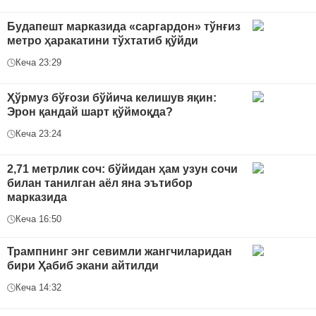
Будапешт марказида «саргардон» тўнғиз
метро ҳаракатини тўхтатиб қўйди
Кеча 23:29
Ҳўрмуз бўғози бўйича келишув яқин:
Эрон қандай шарт қўймоқда?
Кеча 23:24
2,71 метрлик соч: бўйидан ҳам узун сочи
билан танилган аёл яна эътибор
марказида
Кеча 16:50
Трампнинг энг севимли жангчиларидан
бири Ҳабиб экани айтилди
Кеча 14:32