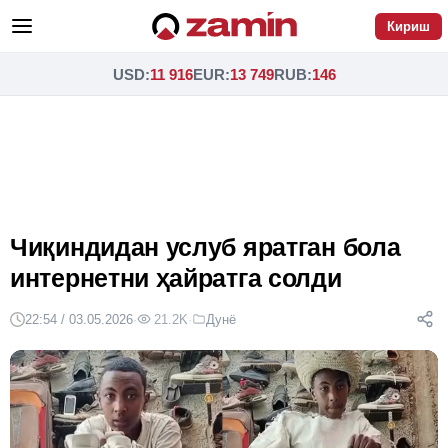
Кириш
USD
:
11 916
EUR
:
13 749
RUB
:
146
Чиқиндидан услуб яратган бола
интернетни ҳайратга солди
22:54 / 03.05.2026
·
21.2K
·
Дунё