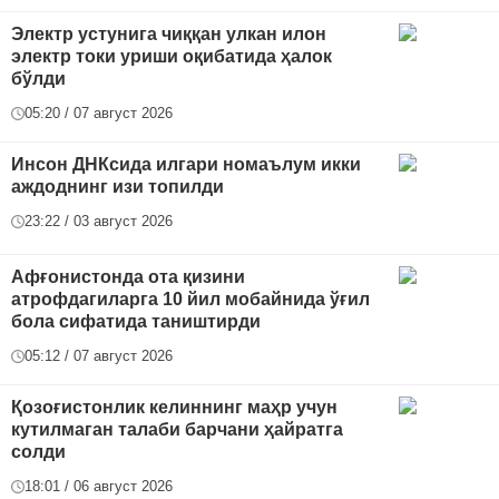
Электр устунига чиққан улкан илон
электр токи уриши оқибатида ҳалок
бўлди
05:20 / 07 август 2026
Инсон ДНКсида илгари номаълум икки
аждоднинг изи топилди
23:22 / 03 август 2026
Афғонистонда ота қизини
атрофдагиларга 10 йил мобайнида ўғил
бола сифатида таништирди
05:12 / 07 август 2026
Қозоғистонлик келиннинг маҳр учун
кутилмаган талаби барчани ҳайратга
солди
18:01 / 06 август 2026