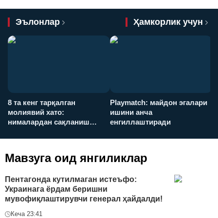
Эълонлар
Ҳамкорлик учун
8 та кенг тарқалган
Playmatch: майдон эгалари
P
молиявий хато:
ишини анча
у
нималардан сақланиш
енгиллаштиради
х
керак?
Мавзуга оид янгиликлар
Пентагонда кутилмаган истеъфо:
Украинага ёрдам беришни
мувофиқлаштирувчи генерал ҳайдалди!
Кеча 23:41