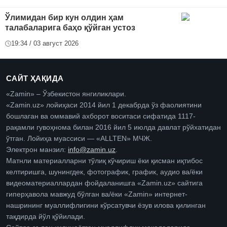
Ўлимидан бир кун олдин ҳам
талабаларига баҳо қўйган устоз
19:34 / 03 август 2026
САЙТ ҲАҚИДА
«Zamin» – Ўзбекистон янгиликлари.
«Zamin.uz» лойиҳаси 2014 йил 1 декабрда ўз фаолиятини
бошлаган ва оммавий ахборот воситаси сифатида 1117-
рақамли гувоҳнома билан 2016 йил 5 июлда давлат рўйхатидан
ўтган. Лойиҳа муассиси — «ALLTEN» МЧЖ.
Электрон манзил:
info@zamin.uz
.
Матнли материалларни тўлиқ кўчириш ёки қисман иқтибос
келтиришга, шунингдек, фотографик, график, аудио ва/ёки
видеоматериаллардан фойдаланишга «Zamin.uz» сайтига
гиперҳавола мавжуд бўлган ва/ёки «Zamin» интернет-
нашрининг муаллифлигини кўрсатувчи ёзув илова қилинган
тақдирда йўл қўйилади.