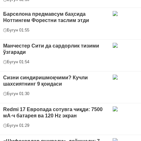
Барселона предмавсум баҳсида
Ноттингем Форестни таслим этди
Бугун 01:55
Манчестер Сити да сардорлик тизими
ўзгаради
Бугун 01:54
Сизни синдиришмоқчими? Кучли
шахсиятнинг 9 қоидаси
Бугун 01:30
Redmi 17 Европада сотувга чиқди: 7500
мА·ч батарея ва 120 Hz экран
Бугун 01:29