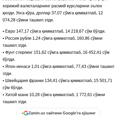
хорижий валюталарнинг расмий курсларини эълон
қилди. Унга кўра, доллар 37,07 сўмга қимматлаб, 12
074,28 сўмни ташкил этди.
• Евро 147,17 сўмга қимматлаб, 14 218,67 сўм бўлди.
• Россия рубли 1,24 сўмга қимматлаб, 160,86 сўмни
ташкил этди.
• Фунт стерлинг 151,62 сўмга қимматлаб, 16 452,41 сўм
бўлди.
• Япон иенаси 1,01 сўмга қимматлаб, 77,43 сўмни ташкил
этди.
• Швейцария франки 134,41 сўмга қимматлаб, 15 501,71
сўм бўлди.
• Хитой юани 10,28 сўмга қимматлаб, 1 772,61 сўмни
ташкил этди.
+
Zamin.uz сайтини Google'га қўшинг