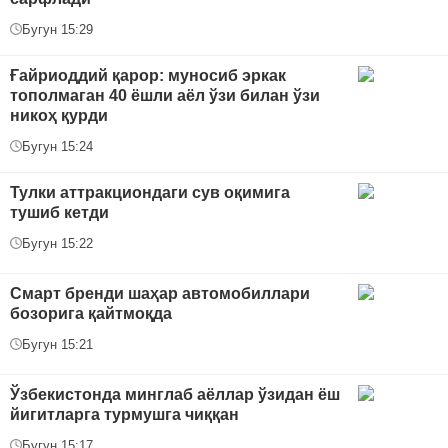
Бугун 15:29
Ғайриоддий қарор: муносиб эркак
тополмаган 40 ёшли аёл ўзи билан ўзи
никоҳ қурди
Бугун 15:24
Тулки аттракциондаги сув оқимига
тушиб кетди
Бугун 15:22
Смарт бренди шаҳар автомобиллари
бозорига қайтмоқда
Бугун 15:21
Ўзбекистонда минглаб аёллар ўзидан ёш
йигитларга турмушга чиққан
Бугун 15:17