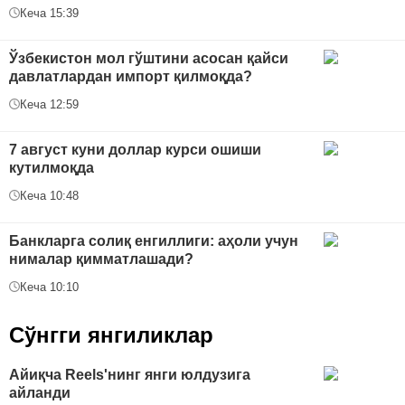
Кеча 15:39
Ўзбекистон мол гўштини асосан қайси
давлатлардан импорт қилмоқда?
Кеча 12:59
7 август куни доллар курси ошиши
кутилмоқда
Кеча 10:48
Банкларга солиқ енгиллиги: аҳоли учун
нималар қимматлашади?
Кеча 10:10
Сўнгги янгиликлар
Айиқча Reels'нинг янги юлдузига
айланди