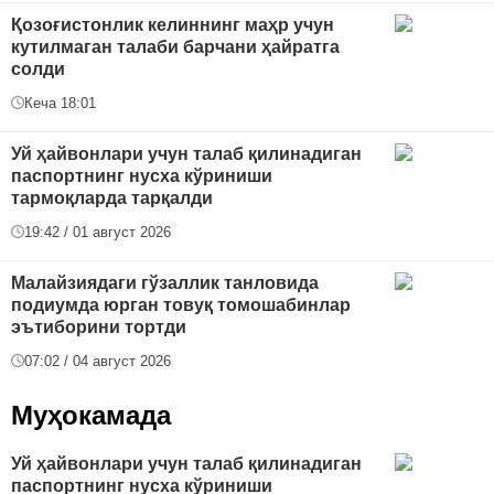
Қозоғистонлик келиннинг маҳр учун
кутилмаган талаби барчани ҳайратга
солди
Кеча 18:01
Уй ҳайвонлари учун талаб қилинадиган
паспортнинг нусха кўриниши
тармоқларда тарқалди
19:42 / 01 август 2026
Малайзиядаги гўзаллик танловида
подиумда юрган товуқ томошабинлар
эътиборини тортди
07:02 / 04 август 2026
Муҳокамада
Уй ҳайвонлари учун талаб қилинадиган
паспортнинг нусха кўриниши