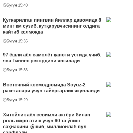
Бугун 15:40
Қутқарилган пингвин йиллар давомида 8
минг км сузиб, қутқарувчисининг олдига
қайтиб келмоқда
Бугун 15:35
97 ёшли аёл самолёт қаноти устида учиб,
яна Гиннес рекордини янгилади
Бугун 15:33
Восточний космодромида Soyuz-2
ракеталари учун тайёргарлик якунланди
Бугун 15:29
Хитойлик аёл севимли актёри билан
роль ижро этиш учун 60 та ўпиш
саҳнасини қўшиб, миллионлаб пул
сарфлади