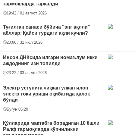
тармоқларда тарқалди
19:42 / 01 август 2026
Туғилган санаси бўйича "энг ақлли"
аёллар: Қайси турдаги ақли кучли?
20:06 / 31 июл 2026
Инсон ДНКсида илгари номаълум икки
аждоднинг изи топилди
23:22 / 03 август 2026
Электр устунига чиққан улкан илон
электр токи уриши оқибатида ҳалок
бўлди
Бугун 05:20
Қўлларида мактабга борадиган 10 ёшли
Ралф тармоқларда кўпчиликни