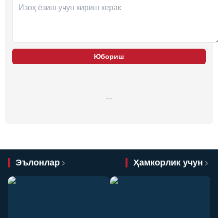
Юбориш
…
Эълонлар
Ҳамкорлик учун