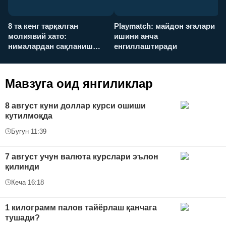
8 та кенг тарқалган
Playmatch: майдон эгалари
P
молиявий хато:
ишини анча
у
нималардан сақланиш
енгиллаштиради
х
керак?
Мавзуга оид янгиликлар
8 август куни доллар курси ошиши
кутилмоқда
Бугун 11:39
7 август учун валюта курслари эълон
қилинди
Кеча 16:18
1 килограмм палов тайёрлаш қанчага
тушади?