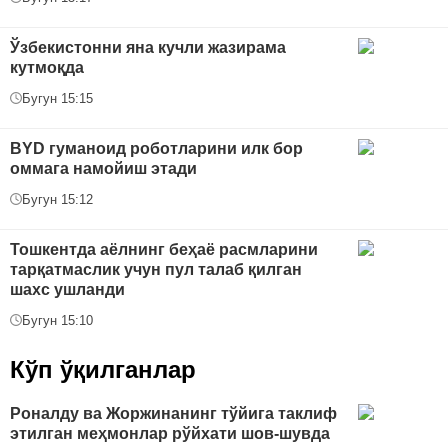
Ўзбекистонни яна кучли жазирама
кутмоқда
Бугун 15:15
BYD гуманоид роботларини илк бор
оммага намойиш этади
Бугун 15:12
Тошкентда аёлнинг беҳаё расмларини
тарқатмаслик учун пул талаб қилган
шахс ушланди
Бугун 15:10
Кўп ўқилганлар
Роналду ва Жоржинанинг тўйига таклиф
этилган меҳмонлар рўйхати шов-шувда