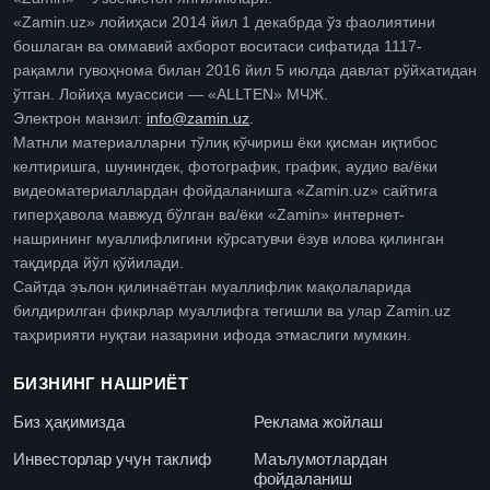
«Zamin.uz» лойиҳаси 2014 йил 1 декабрда ўз фаолиятини
бошлаган ва оммавий ахборот воситаси сифатида 1117-
рақамли гувоҳнома билан 2016 йил 5 июлда давлат рўйхатидан
ўтган. Лойиҳа муассиси — «ALLTEN» МЧЖ.
Электрон манзил:
info@zamin.uz
.
Матнли материалларни тўлиқ кўчириш ёки қисман иқтибос
келтиришга, шунингдек, фотографик, график, аудио ва/ёки
видеоматериаллардан фойдаланишга «Zamin.uz» сайтига
гиперҳавола мавжуд бўлган ва/ёки «Zamin» интернет-
нашрининг муаллифлигини кўрсатувчи ёзув илова қилинган
тақдирда йўл қўйилади.
Сайтда эълон қилинаётган муаллифлик мақолаларида
билдирилган фикрлар муаллифга тегишли ва улар Zamin.uz
таҳририяти нуқтаи назарини ифода этмаслиги мумкин.
БИЗНИНГ НАШРИЁТ
Биз ҳақимизда
Реклама жойлаш
Инвесторлар учун таклиф
Маълумотлардан
фойдаланиш