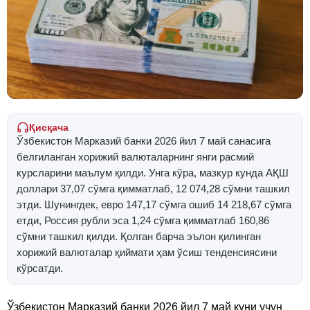
Қисқача
Ўзбекистон Марказий банки 2026 йил 7 май санасига
белгиланган хорижий валюталарнинг янги расмий
курсларини маълум қилди. Унга кўра, мазкур кунда АҚШ
доллари 37,07 сўмга қимматлаб, 12 074,28 сўмни ташкил
этди. Шунингдек, евро 147,17 сўмга ошиб 14 218,67 сўмга
етди, Россия рубли эса 1,24 сўмга қимматлаб 160,86
сўмни ташкил қилди. Қолган барча эълон қилинган
хорижий валюталар қиймати ҳам ўсиш тенденсиясини
кўрсатди.
Ўзбекистон Марказий банки 2026 йил 7 май куни учун