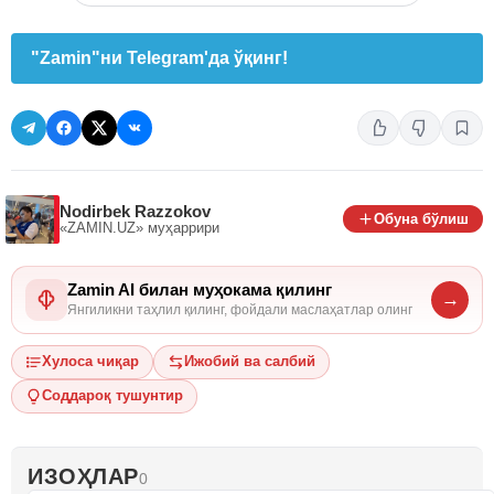
"Zamin"ни Telegram'да ўқинг!
Nodirbek Razzokov
Обуна бўлиш
«ZAMIN.UZ»
муҳаррири
Zamin AI билан муҳокама қилинг
→
Янгиликни таҳлил қилинг, фойдали маслаҳатлар олинг
Хулоса чиқар
Ижобий ва салбий
Соддароқ тушунтир
ИЗОҲЛАР
0