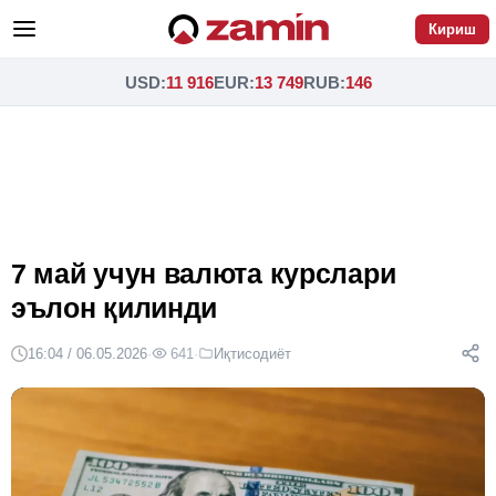
Кириш
USD
:
11 916
EUR
:
13 749
RUB
:
146
7 май учун валюта курслари
эълон қилинди
16:04 / 06.05.2026
·
641
·
Иқтисодиёт