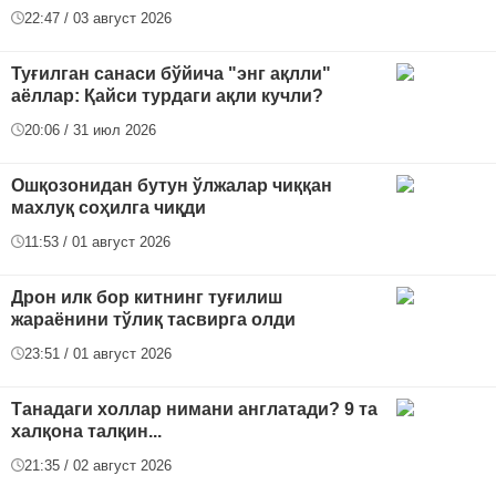
22:47 / 03 август 2026
Туғилган санаси бўйича "энг ақлли"
аёллар: Қайси турдаги ақли кучли?
20:06 / 31 июл 2026
Ошқозонидан бутун ўлжалар чиққан
махлуқ соҳилга чиқди
11:53 / 01 август 2026
Дрон илк бор китнинг туғилиш
жараёнини тўлиқ тасвирга олди
23:51 / 01 август 2026
Танадаги холлар нимани англатади? 9 та
халқона талқин...
21:35 / 02 август 2026