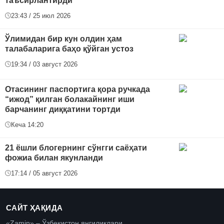
таъсирлантирди
23:43 / 25 июл 2026
Ўлимидан бир кун олдин ҳам
талабаларига баҳо қўйган устоз
19:34 / 03 август 2026
Отасининг паспортига қора ручкада
“ижод” қилган болакайнинг иши
барчанинг диққатини тортди
Кеча 14:20
21 ёшли блогернинг сўнгги саёҳати
фожиа билан якунланди
17:14 / 05 август 2026
САЙТ ҲАҚИДА
«Zamin» – Ўзбекистон янгиликлари.