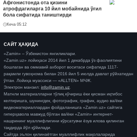
Афғонистонда ота қизини
атрофдагиларга 10 йил мобайнида ўғил
бола сифатида таништирди
Кеча 05:12
САЙТ ҲАҚИДА
«Zamin» – Ўзбекистон янгиликлари.
«Zamin.uz» лойиҳаси 2014 йил 1 декабрда ўз фаолиятини
бошлаган ва оммавий ахборот воситаси сифатида 1117-
рақамли гувоҳнома билан 2016 йил 5 июлда давлат рўйхатидан
ўтган. Лойиҳа муассиси — «ALLTEN» МЧЖ.
Электрон манзил:
info@zamin.uz
.
Матнли материалларни тўлиқ кўчириш ёки қисман иқтибос
келтиришга, шунингдек, фотографик, график, аудио ва/ёки
видеоматериаллардан фойдаланишга «Zamin.uz» сайтига
гиперҳавола мавжуд бўлган ва/ёки «Zamin» интернет-
нашрининг муаллифлигини кўрсатувчи ёзув илова қилинган
тақдирда йўл қўйилади.
Сайтда эълон қилинаётган муаллифлик мақолаларида