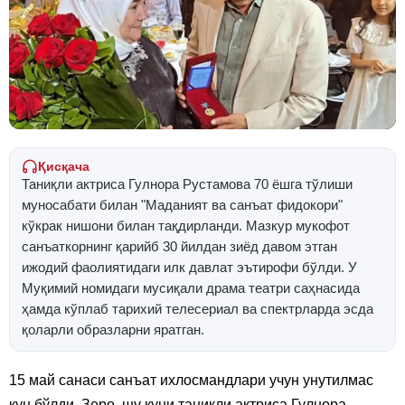
Қисқача
Таниқли актриса Гулнора Рустамова 70 ёшга тўлиши
муносабати билан "Маданият ва санъат фидокори"
кўкрак нишони билан тақдирланди. Мазкур мукофот
санъаткорнинг қарийб 30 йилдан зиёд давом этган
ижодий фаолиятидаги илк давлат эътирофи бўлди. У
Муқимий номидаги мусиқали драма театри саҳнасида
ҳамда кўплаб тарихий телесериал ва спектрларда эсда
қоларли образларни яратган.
15 май санаси санъат ихлосмандлари учун унутилмас
кун бўлди. Зеро, шу куни таниқли актриса Гулнора