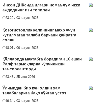
Инсон ДНКсида илгари номаълум икки
аждоднинг изи топилди
23:22 / 03 август 2026
Қозоғистонлик келиннинг маҳр учун
кутилмаган талаби барчани ҳайратга
солди
18:01 / 06 август 2026
Қўлларида мактабга борадиган 10 ёшли
Ралф тармоқларда кўпчиликни
таъсирлантирди
23:43 / 25 июл 2026
Ўлимидан бир кун олдин ҳам
талабаларига баҳо қўйган устоз
19:34 / 03 август 2026