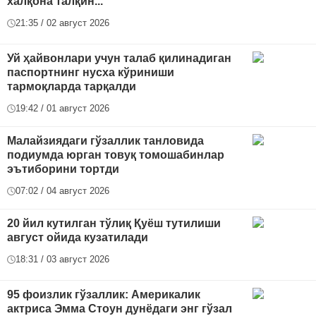
халқона талқин...
21:35 / 02 август 2026
Уй ҳайвонлари учун талаб қилинадиган
паспортнинг нусха кўриниши
тармоқларда тарқалди
19:42 / 01 август 2026
Малайзиядаги гўзаллик танловида
подиумда юрган товуқ томошабинлар
эътиборини тортди
07:02 / 04 август 2026
20 йил кутилган тўлиқ Қуёш тутилиши
август ойида кузатилади
18:31 / 03 август 2026
95 фоизлик гўзаллик: Америкалик
актриса Эмма Стоун дунёдаги энг гўзал