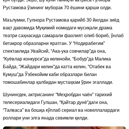
Рустамова ўзининг муборак 70 ёшини қарши олди.
Маълумки, Гулнора Рустамова қарийб 30 йилдан зиёд
вақт давомида Муқимий номидаги мусиқали драма
театри саҳнасида самарали фаолият олиб бориб, ўнлаб
бетакрор образларни яратган. У “Нодирабегим”
спектаклида Увайсий, “Ака-ука совчилар”да она,
“Куёвлар конкурси”да келинойи, “Бобур”да Малика
Байда, “Жайдари келин”да катта келин, “Отабек ва
Кумуш”да Ўзбекойим каби образлари билан
томошабинлар қалбидан мустаҳкам ўрин эгаллади.
Шунингдек, актрисанинг “Меҳробдан чаён” тарихий
телесериалидаги Гулшан, “Қайтар дунё”даги она,
“Талваса” ва бошқа кўплаб сериал ва новеллалардаги
роллари уни элга янада севимли қилди.