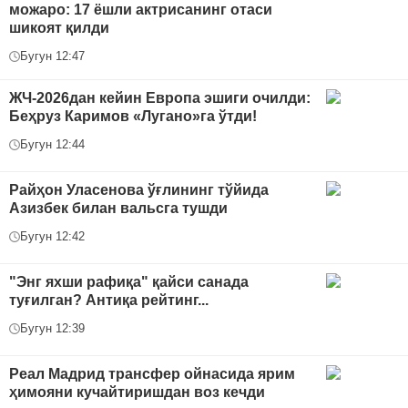
можаро: 17 ёшли актрисанинг отаси
шикоят қилди
Бугун 12:47
ЖЧ-2026дан кейин Европа эшиги очилди:
Беҳруз Каримов «Лугано»га ўтди!
Бугун 12:44
Райҳон Уласенова ўғлининг тўйида
Азизбек билан вальсга тушди
Бугун 12:42
"Энг яхши рафиқа" қайси санада
туғилган? Антиқа рейтинг...
Бугун 12:39
Реал Мадрид трансфер ойнасида ярим
ҳимояни кучайтиришдан воз кечди