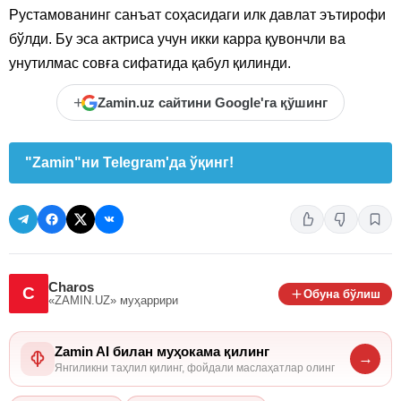
Рустамованинг санъат соҳасидаги илк давлат эътирофи
бўлди. Бу эса актриса учун икки карра қувончли ва
унутилмас совға сифатида қабул қилинди.
+
Zamin.uz сайтини Google'га қўшинг
"Zamin"ни Telegram'да ўқинг!
Charos
C
Обуна бўлиш
«ZAMIN.UZ»
муҳаррири
Zamin AI билан муҳокама қилинг
→
Янгиликни таҳлил қилинг, фойдали маслаҳатлар олинг