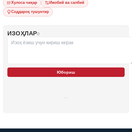
Хулоса чиқар
Ижобий ва салбий
Соддароқ тушунтир
ИЗОҲЛАР
0
Юбориш
…