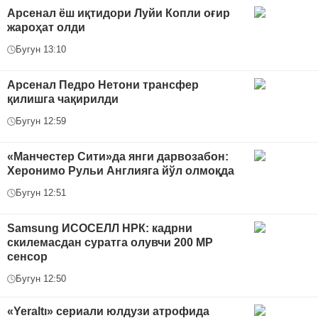
Арсенал ёш иқтидори Луйи Копли оғир
жароҳат олди
Бугун 13:10
Арсенал Педро Нетони трансфер
қилишга чақирилди
Бугун 12:59
«Манчестер Сити»да янги дарвозабон:
Херонимо Рульи Англияга йўл олмоқда
Бугун 12:51
Samsung ИСОСEЛЛ HPК: кадрни
скилемасдан суратга олувчи 200 MP
сенсор
Бугун 12:50
«Yeraltı» сериали юлдузи атрофида