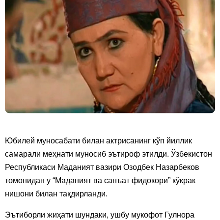
Юбилей муносабати билан актрисанинг кўп йиллик
самарали меҳнати муносиб эътироф этилди. Ўзбекистон
Республикаси Маданият вазири Озодбек Назарбеков
томонидан у “Маданият ва санъат фидокори” кўкрак
нишони билан тақдирланди.
Эътиборли жиҳати шундаки, ушбу мукофот Гулнора