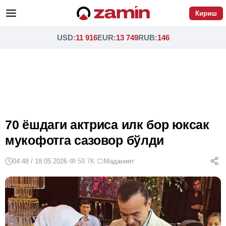
Кириш
USD
:
11 916
EUR
:
13 749
RUB
:
146
70 ёшдаги актриса илк бор юксак
мукофотга сазовор бўлди
04:48 / 18.05.2026
·
59.7K
·
Маданият