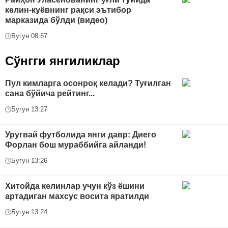
келин-куёвнинг рақси эътибор
марказида бўлди (видео)
Бугун 08:57
Сўнгги янгиликлар
Пул кимларга осонроқ келади? Туғилган
сана бўйича рейтинг...
Бугун 13:27
Уругвай футболида янги давр: Диего
Форлан бош мураббийга айланди!
Бугун 13:26
Хитойда келинлар учун кўз ёшини
артадиган махсус восита яратилди
Бугун 13:24