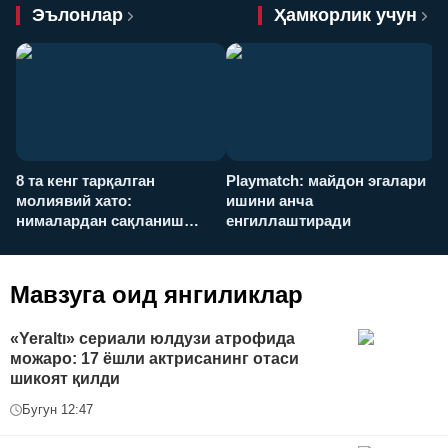
Эълонлар
Ҳамкорлик учун
8 та кенг тарқалган
Playmatch: майдон эгалари
P
молиявий хато:
ишини анча
у
нималардан сақланиш
енгиллаштиради
х
керак?
Мавзуга оид янгиликлар
«Yeraltı» сериали юлдузи атрофида
можаро: 17 ёшли актрисанинг отаси
шикоят қилди
Бугун 12:47