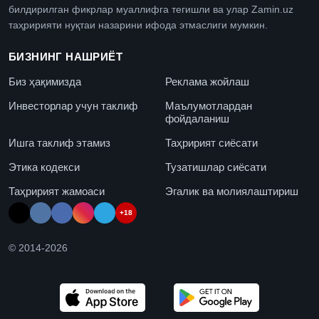
билдирилган фикрлар муаллифга тегишли ва улар Zamin.uz
таҳририяти нуқтаи назарини ифода этмаслиги мумкин.
БИЗНИНГ НАШРИЁТ
Биз ҳақимизда
Реклама жойлаш
Инвесторлар учун таклиф
Маълумотлардан
фойдаланиш
Ишга таклиф этамиз
Таҳририят сиёсати
Этика кодекси
Тузатишлар сиёсати
Таҳририят жамоаси
Эгалик ва молиялаштириш
+18
© 2014-
2026