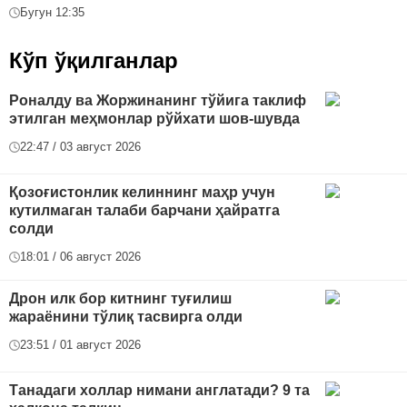
Бугун 12:35
Кўп ўқилганлар
Роналду ва Жоржинанинг тўйига таклиф
этилган меҳмонлар рўйхати шов-шувда
22:47 / 03 август 2026
Қозоғистонлик келиннинг маҳр учун
кутилмаган талаби барчани ҳайратга
солди
18:01 / 06 август 2026
Дрон илк бор китнинг туғилиш
жараёнини тўлиқ тасвирга олди
23:51 / 01 август 2026
Танадаги холлар нимани англатади? 9 та