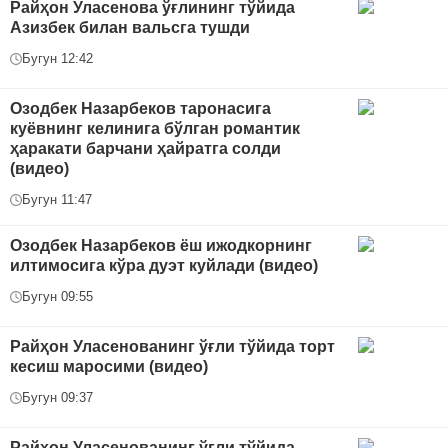
Райҳон Уласенова ўғлининг тўйида
Азизбек билан вальсга тушди
Бугун 12:42
Озодбек Назарбеков таронасига
куёвнинг келинига бўлган романтик
ҳаракати барчани ҳайратга солди
(видео)
Бугун 11:47
Озодбек Назарбеков ёш ижодкорнинг
илтимосига кўра дуэт куйлади (видео)
Бугун 09:55
Райҳон Уласенованинг ўғли тўйида торт
кесиш маросими (видео)
Бугун 09:37
Райҳон Уласенованинг ўғли тўйида