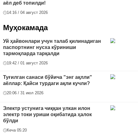
аёл деб топилди!
14:16 / 04 август 2026
Муҳокамада
Уй ҳайвонлари учун талаб қилинадиган
паспортнинг нусха кўриниши
тармоқларда тарқалди
19:42 / 01 август 2026
Туғилган санаси бўйича "энг ақлли"
аёллар: Қайси турдаги ақли кучли?
20:06 / 31 июл 2026
Электр устунига чиққан улкан илон
электр токи уриши оқибатида ҳалок
бўлди
Кеча 05:20