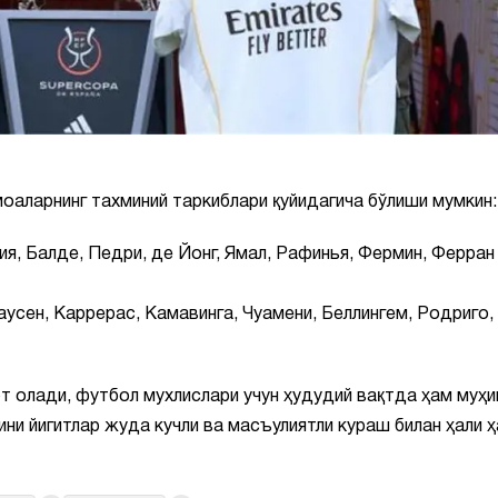
оаларнинг тахминий таркиблари қуйидагича бўлиши мумкин:
рсия, Балде, Педри, де Йонг, Ямал, Рафинья, Фермин, Ферран
аусен, Каррерас, Камавинга, Чуамени, Беллингем, Родриго,
т олади, футбол мухлислари учун ҳудудий вақтда ҳам муҳ
ини йигитлар жуда кучли ва масъулиятли кураш билан ҳали 