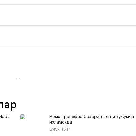
…
лар
Мора
Рома трансфер бозорида янги ҳужумчи
изламоқда
Бугун, 16:14