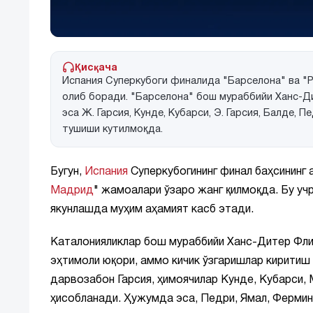
Қисқача
Испания Суперкубоги финалида "Барселона" ва "Р
олиб боради. "Барселона" бош мураббийи Ханс-Ди
эса Ж. Гарсия, Кунде, Кубарси, Э. Гарсия, Балде, 
тушиши кутилмоқда.
Бугун,
Испания
Суперкубогининг финал баҳсининг 
Мадрид
" жамоалари ўзаро жанг қилмоқда. Бу уч
якунлашда муҳим аҳамият касб этади.
Каталонияликлар бош мураббийи Ханс-Дитер Флик,
эҳтимоли юқори, аммо кичик ўзгаришлар киритиш 
дарвозабон Гарсия, ҳимоячилар Кунде, Кубарси,
ҳисобланади. Ҳужумда эса, Педри, Ямал, Ферми