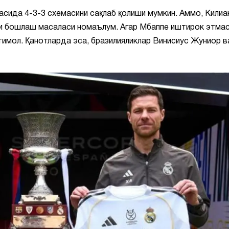
асида 4-3-3 схемасини сақлаб қолиши мумкин. Аммо, Килиа
и бошлаш масаласи номаълум. Агар Мбаппе иштирок этмас
тимол. Қанотларда эса, бразилияликлар Винисиус Жуниор в