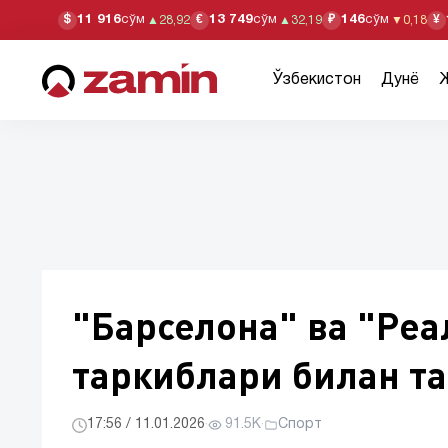
11 916
сўм
13 749
сўм
146
сўм
$
€
₽
¥
▲
28,92
▲
32,19
▼
0,18
Ўзбекистон
Дунё
"Барселона" ва "Ре
таркиблари билан т
17:56 / 11.01.2026
·
91.5K
·
Спорт