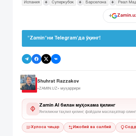
+
+
+
Испания
Суперкубок
Барселона
Реал Ма
+
Zamin.u
"Zamin"ни Telegram'да ўқинг!
Shuhrat Razzakov
«ZAMIN.UZ»
муҳаррири
Zamin AI билан муҳокама қилинг
Янгиликни таҳлил қилинг, фойдали маслаҳатлар олинг
Хулоса чиқар
Ижобий ва салбий
Содд