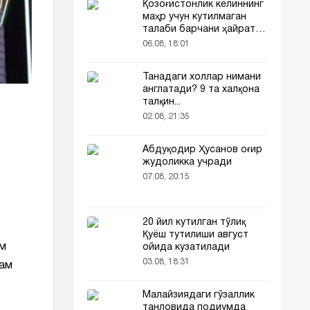
Қозоғистонлик келиннинг
маҳр учун кутилмаган
талаби барчани ҳайратга
солди
06.08, 18:01
Танадаги холлар нимани
англатади? 9 та халқона
талқин...
02.08, 21:35
Абдуқодир Ҳусанов оғир
жудоликка учради
07.08, 20:15
20 йил кутилган тўлиқ
Қуёш тутилиши август
им
ойида кузатилади
03.08, 18:31
ҳам
Малайзиядаги гўзаллик
танловида подиумда