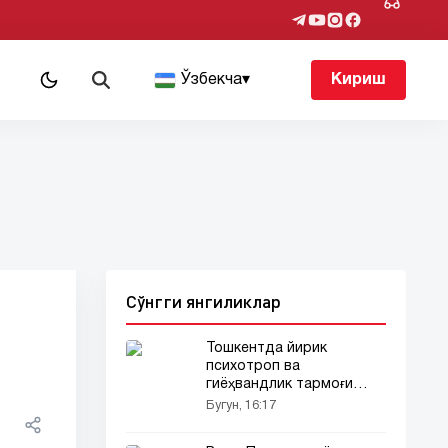
т
Ўзбекча
▾
Кириш
Сўнгги янгиликлар
й
Тошкентда йирик
психотроп ва
гиёҳвандлик тармоғи
фош этилди!
Бугун, 16:17