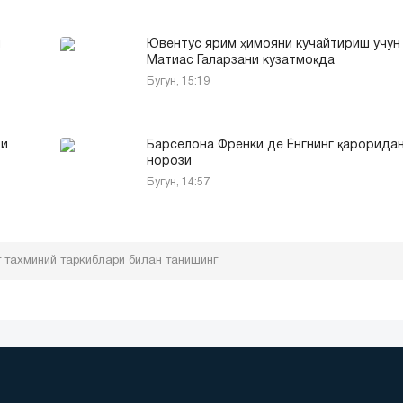
и
Ювентус ярим ҳимояни кучайтириш учун
Матиас Галарзани кузатмоқда
Бугун, 15:19
ри
Барселона Френки де Ёнгнинг қарорида
норози
Бугун, 14:57
 тахминий таркиблари билан танишинг