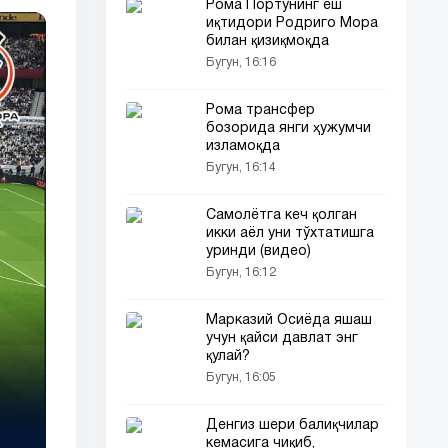
Рома Портунинг ёш
иқтидори Родриго Мора
билан қизиқмоқда
Бугун, 16:16
Рома трансфер
бозорида янги ҳужумчи
изламоқда
Бугун, 16:14
Самолётга кеч қолган
икки аёл уни тўхтатишга
уринди (видео)
Бугун, 16:12
Марказий Осиёда яшаш
учун қайси давлат энг
қулай?
Бугун, 16:05
Денгиз шери балиқчилар
кемасига чиқиб,