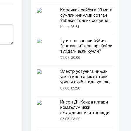
Кореялик сайёҳга 90 минг
сўмлик ичимлик сотган
Ўзбекистонлик сотувчи
Корея телевидениясида
Кеча, 05:31
ҳам ёритилди
Туғилган санаси бўйича
"энг ақлли" аёллар: Қайси
турдаги ақли кучли?
31.07, 20:06
Электр устунига чиққан
улкан илон электр токи
уриши оқибатида ҳалок
бўлди
07.08, 05:20
Инсон ДНКсида илгари
номаълум икки
аждоднинг изи топилди
03.08, 23:22