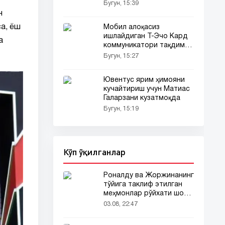
Бугун, 15:39
н
а, ёш
Мобил алоқасиз
ишлайдиган Т-Эчо Кард
а
коммуникатори тақдим
этилди
Бугун, 15:27
Ювентус ярим ҳимояни
кучайтириш учун Матиас
Галарзани кузатмоқда
Бугун, 15:19
Кўп ўқилганлар
Роналду ва Жоржинанинг
тўйига таклиф этилган
меҳмонлар рўйхати шов-
шувда
03.08, 22:47