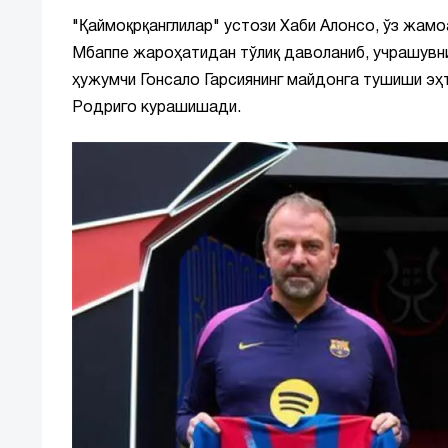
"Қаймоқрқанглилар" устози Хаби Алонсо, ўз жамо
Мбаппе жароҳатидан тўлиқ даволаниб, учрашувн
ҳужумчи Гонсало Гарсиянинг майдонга тушиши эҳ
Родриго курашишади.