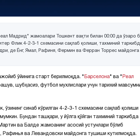
еал Мадрид" жамоалари Тошкент вақти билан 00:00 да ўзаро 
тер Флик 4-2-3-1 схемасини сақлаб қолиши, тахминий таркиб
Педри, де Ёнг, Ямал, Рафиня, Фермин ва Ферран Торрес майдонга
ажойиб ўйинига старт берилмоқда. "
Барселона
" ва "
Реал
рашув, шубҳасиз, футбол мухлислари учун тарихий мавсумн
 ўзининг синаб кўрилган 4-2-3-1 схемасини сақлаб қолиши
мумкин. Бундан ташқари, у йўлга қўйган тахминий таркибда
 Мартин ва Балде жамоанинг асосий устунлари бўлиб
н, Рафинья ва Левандовски майдонга тушиши кутилмоқда.