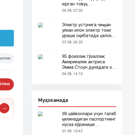
юрган товуқ
томошабинлар
04.08, 07:02
эътиборини тортди
Электр устунига чиққан
улкан илон электр токи
уриши оқибатида ҳалок
бўлди
07.08, 05:20
95 фоизлик гўзаллик:
қлаш
Америкалик актриса
Эмма Стоун дунёдаги энг
гўзал аёл деб топилди!
04.08, 14:16
бўлиш
Муҳокамада
→
Уй ҳайвонлари учун талаб
қилинадиган паспортнинг
нусха кўриниши
тармоқларда тарқалди
01.08, 19:42