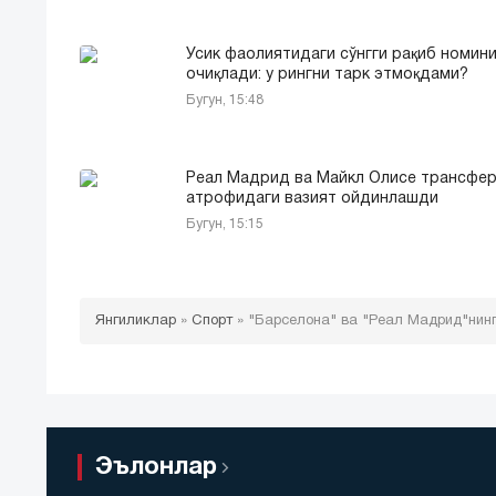
Усик фаолиятидаги сўнгги рақиб номин
очиқлади: у рингни тарк этмоқдами?
Бугун, 15:48
Реал Мадрид ва Майкл Олисе трансфе
атрофидаги вазият ойдинлашди
Бугун, 15:15
Янгиликлар
»
Спорт
»
"Барселона" ва "Реал Мадрид"нинг
Эълонлар