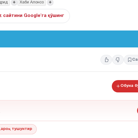
+
+
дрид
Хаби Алонсо
z сайтини Google'га қўшинг
Са
Обуна 
ароқ тушунтир