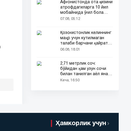
Афғонистонда ота қизини
атрофдагиларга 10 йил
мобайнида ўғил бола
сифатида таништирди
07.08, 05:12
Қозоғистонлик келиннинг
маҳр учун кутилмаган
талаби барчани ҳайратга
н
солди
06.08, 18:01
2,71 метрлик соч:
бўйидан ҳам узун сочи
билан танилган аёл яна
эътибор марказида
Кеча, 16:50
Ҳамкорлик учун