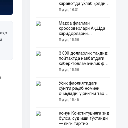
каравотда ухлаб қолди
(видео)
Бугун, 16:01
Mazda флагман
кроссоверлари АҚШда
баҳс
харидорларни
йўқотмоқда
да
Бугун, 15:56
3 000 долларлик таҳдид:
пойтахтда навбатдаги
кибер-товламачилик фош
этилди
Бугун, 15:56
и
Усик фаолиятидаги
сўнгги рақиб номини
очиқлади: у рингни тарк
этмоқдами?
Бугун, 15:48
Қонун Конституцияга зид
бўлса, суд иши тўхтайди
— янги тартиб