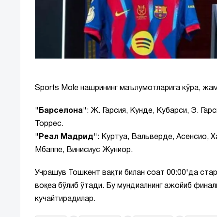
Sports Mole нашрининг маълумотларига кўра, жам
"Барселона"
: Ж. Гарсия, Кунде, Кубарси, Э. Га
Торрес.
"Реал Мадрид"
: Куртуа, Вальверде, Асенсио, Х
Мбаппе, Винисиус Жуниор.
Учрашув Тошкент вақти билан соат 00:00'да стар
воқеа бўлиб ўтади. Бу мундиалнинг ажойиб финал
кучайтирадилар.