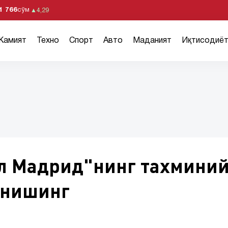
1 766
сўм
▲
4,29
Жамият
Техно
Спорт
Авто
Маданият
Иқтисодиё
ал Мадрид"нинг тахмини
анишинг