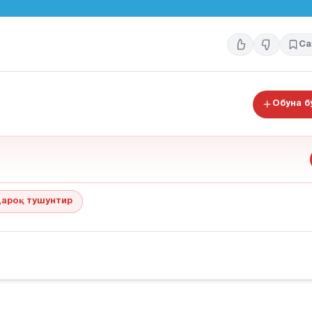
Са
Обуна 
ароқ тушунтир