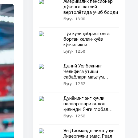
Америкалик пенсионер
дўконга шахсий
вертолётида учиб борди
Бугун, 13:00
Тўй куни қабристонга
борган келин-куёв
кўпчиликни
тўлқинлантирди
Бугун, 12:58
Даннй Уелбекнинг
Чельфига ўтиши
сабаблари маълум
қилинди
Бугун, 12:52
Дунёнинг энг кучли
паспортлари эълон
қилинди: Янги глобал
рейтинг...
Бугун, 12:52
Ян Диоманде нима учун
Ливерпулни эмас, Реал