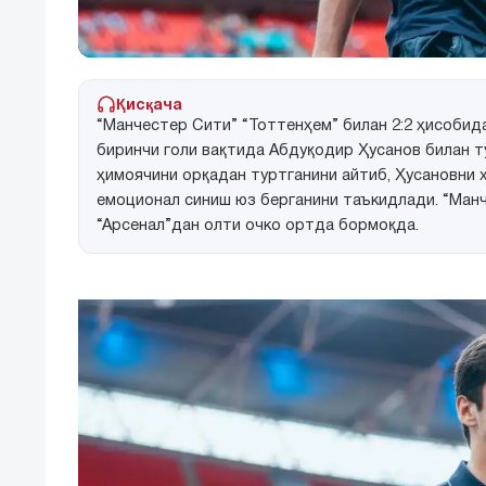
Қисқача
“Манчестер Сити” “Тоттенҳем” билан 2:2 ҳисобида
биринчи голи вақтида Абдуқодир Ҳусанов билан т
ҳимоячини орқадан туртганини айтиб, Ҳусановни 
емоционал синиш юз берганини таъкидлади. “Манч
“Арсенал”дан олти очко ортда бормоқда.