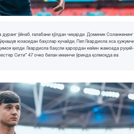
 дуранг ўйнаб, ғалабани қўлдан чиқарди. Доминик Соланкенинг
ўқнашув юзасидан баҳслар кучайди, Пеп Гвардиола эса ҳужумч
ҳимоя қилди. Гвардиола баҳсли қарордан кейин жамоада руҳий-
естер Сити” 47 очко билан иккинчи ўринда қолмоқда ва