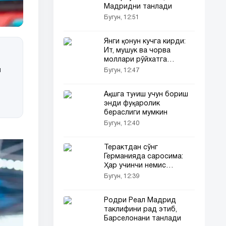
Мадридни танлади
Бугун, 12:51
Янги қонун кучга кирди:
Ит, мушук ва чорва
моллари рўйхатга
олинади
и
Бугун, 12:47
Ақшга туғиш учун бориш
энди фуқаролик
бераслиги мумкин
Бугун, 12:40
Терактдан сўнг
Германияда саросима:
Ҳар учинчи немис
қўрқувда яшамоқда
Бугун, 12:39
Родри Реал Мадрид
таклифини рад этиб,
Барселонани танлади