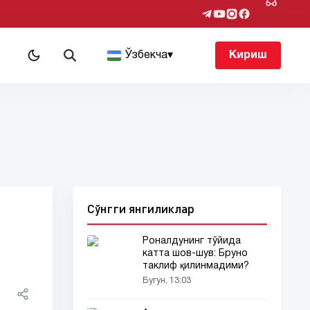
т
Ўзбекча
▾
Кириш
Сўнгги янгиликлар
Роналдунинг тўйида
катта шов-шув: Бруно
таклиф қилинмадими?
Бугун, 13:03