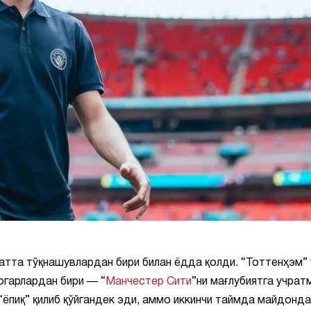
атта тўқнашувлардан бири билан ёдда қолди. “Тоттенҳэм” 
огарлардан бири — “
Манчестер Сити
”ни мағлубиятга учрат
ёпиқ” қилиб қўйгандек эди, аммо иккинчи таймда майдонда