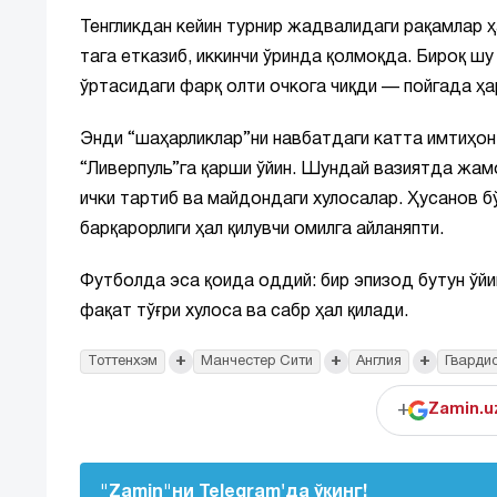
Тенгликдан кейин турнир жадвалидаги рақамлар ҳ
тага етказиб, иккинчи ўринда қолмоқда. Бироқ ш
ўртасидаги фарқ олти очкога чиқди — пойгада ҳар
Энди “шаҳарликлар”ни навбатдаги катта имтиҳон
“Ливерпуль”га қарши ўйин. Шундай вазиятда жам
ички тартиб ва майдондаги хулосалар. Ҳусанов б
барқарорлиги ҳал қилувчи омилга айланяпти.
Футболда эса қоида оддий: бир эпизод бутун ўй
фақат тўғри хулоса ва сабр ҳал қилади.
+
+
+
Тоттенхэм
Манчестер Сити
Англия
Гварди
+
Zamin.u
"Zamin"ни Telegram'да ўқинг!