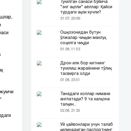
Туғилган санаси бўйича
"энг ақлли" аёллар: Қайси
турдаги ақли кучли?
ишлар,
31.07, 20:06
е
Ошқозонидан бутун
баси
ўлжалар чиққан махлуқ
соҳилга чиқди
01.08, 11:53
а
Дрон илк бор китнинг
туғилиш жараёнини тўлиқ
иқ
тасвирга олди
01.08, 23:51
ужумчи
Танадаги холлар нимани
англатади? 9 та халқона
”
талқин...
02.08, 21:35
мдаги
Уй ҳайвонлари учун талаб
қилинадиган паспортнинг