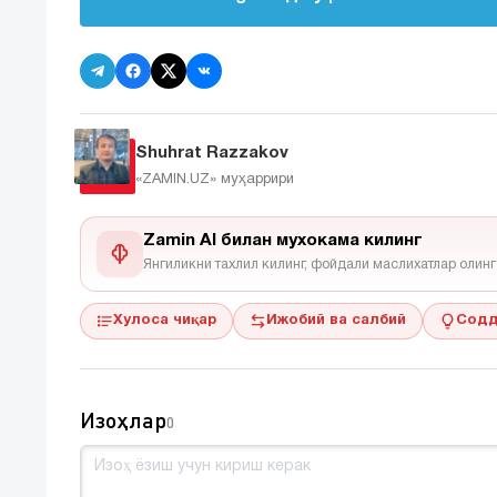
Shuhrat Razzakov
«ZAMIN.UZ»
муҳаррири
Zamin AI билан мухокама килинг
Янгиликни тахлил килинг, фойдали маслихатлар олинг
Хулоса чиқар
Ижобий ва салбий
Содд
Изоҳлар
0