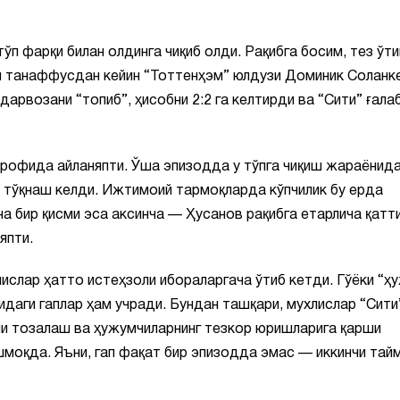
ўп фарқи билан олдинга чиқиб олди. Рақибга босим, тез ўт
н танаффусдан кейин “Тоттенҳэм” юлдузи Доминик Соланк
дарвозани “топиб”, ҳисобни 2:2 га келтирди ва “Сити” ғала
 атрофида айланяпти. Ўша эпизодда у тўпга чиқиш жараёнид
 тўқнаш келди. Ижтимоий тармоқларда кўпчилик бу ерда
а бир қисми эса аксинча — Ҳусанов рақибга етарлича қатт
япти.
ислар ҳатто истеҳзоли ибораларгача ўтиб кетди. Гўёки “ҳ
даги гаплар ҳам учради. Бундан ташқари, мухлислар “Сити
рни тозалаш ва ҳужумчиларнинг тезкор юришларига қарши
оқда. Яъни, гап фақат бир эпизодда эмас — иккинчи тай