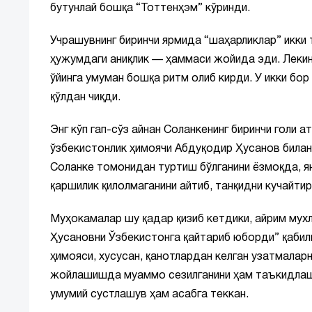
бутунлай бошқа “Тоттенҳэм” кўринди.
Учрашувнинг биринчи ярмида “шаҳарликлар” икки т
ҳужумдаги аниқлик — ҳаммаси жойида эди. Леки
ўйинга умуман бошқа ритм олиб кирди. У икки бор 
қўлдан чиқди.
Энг кўп гап-сўз айнан Соланкенинг биринчи голи
ўзбекистонлик ҳимоячи Абдуқодир Ҳусанов билан
Соланке томонидан туртиш бўлганини ёзмоқда, ян
қаршилик қилолмаганини айтиб, танқидни кучайтир
Муҳокамалар шу қадар қизиб кетдики, айрим мухл
Ҳусановни Ўзбекистонга қайтариб юборди” қабили
ҳимояси, хусусан, қанотлардан келган узатмала
жойлашишда муаммо сезилганини ҳам таъкидлашм
умумий сустлашув ҳам асабга теккан.