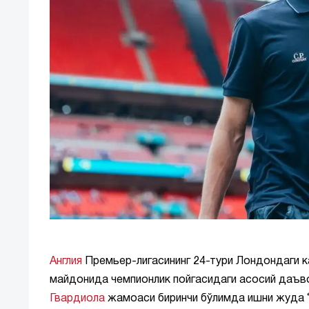
Англия
Премьер-лигасининг 24-тури Лондондаги к
майдонида чемпионлик пойгасидаги асосий даъв
Гвардиола
жамоаси биринчи бўлимда ишни жуда “