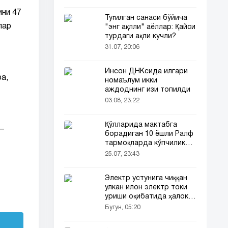
ини 47
Туғилган санаси бўйича
лар
"энг ақлли" аёллар: Қайси
турдаги ақли кучли?
31.07, 20:06
Инсон ДНКсида илгари
а,
номаълум икки
аждоднинг изи топилди
03.08, 23:22
Қўлларида мактабга
—
борадиган 10 ёшли Ралф
тармоқларда кўпчиликни
таъсирлантирди
25.07, 23:43
Электр устунига чиққан
улкан илон электр токи
уриши оқибатида ҳалок
бўлди
Бугун, 05:20