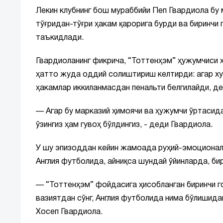
Лекин клубнинг бош мураббийи Пеп Гвардиола бу
тўғридан-тўғри ҳакам қарорига бурди ва биринчи
таъкидлади.
Гвардиоланинг фикрича, “Тоттенҳэм” ҳужумчиси 
ҳатто жуда оддий солиштириш келтирди: агар х
ҳакамлар иккиланмасдан пенальти белгилайди, де
— Агар бу марказий ҳимоячи ва ҳужумчи ўртасида
ўзингиз ҳам гувоҳ бўлдингиз, - деди Гвардиола.
У шу эпизоддан кейин жамоада руҳий-эмоционал 
Англия футболида, айниқса шундай ўйинларда, бир
— “Тоттенҳэм” фойдасига ҳисобланган биринчи 
вазиятдан сўнг, Англия футболида нима бўлишида
Хосеп Гвардиола.