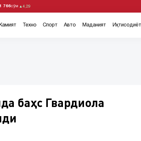
1 766
сўм
▲
4,29
Жамият
Техно
Спорт
Авто
Маданият
Иқтисодиё
да баҳс Гвардиола
лди