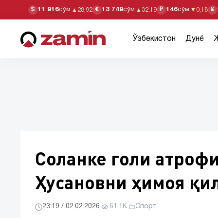
11 916
сўм
13 749
сўм
146
сўм
$
€
₽
¥
▲
28,92
▲
32,19
▼
0,18
Ўзбекистон
Дунё
Соланке голи атрофи
Ҳусановни ҳимоя қи
23:19 / 02.02.2026
·
61.1K
·
Спорт