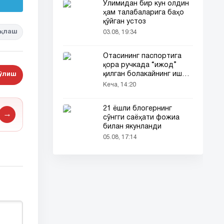
Ўлимидан бир кун олдин
ҳам талабаларига баҳо
қўйган устоз
қлаш
03.08, 19:34
Отасининг паспортига
қора ручкада “ижод”
қилган болакайнинг иши
бўлиш
барчанинг диққатини
Кеча, 14:20
тортди
21 ёшли блогернинг
→
сўнгги саёҳати фожиа
билан якунланди
05.08, 17:14