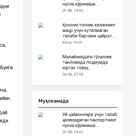
нусха кўриниши
идни
тармоқларда тарқалди
01.08, 19:42
и
Қозоғистонлик келиннинг
маҳр учун кутилмаган
талаби барчани ҳайратга
солди
Кеча, 18:01
са,
Малайзиядаги гўзаллик
танловида подиумда
 Бунга
юрган товуқ
томошабинлар
04.08, 07:02
эътиборини тортди
ча,
ийин.
Муҳокамада
дай
Уй ҳайвонлари учун талаб
қилинадиган паспортнинг
деди
нусха кўриниши
тармоқларда тарқалди
01.08, 19:42