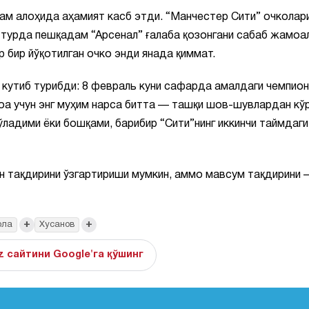
ам алоҳида аҳамият касб этди. “Манчестер Сити” очколар
у турда пешқадам “Арсенал” ғалаба қозонгани сабаб жамоа
 бир йўқотилган очко энди янада қиммат.
 кутиб турибди: 8 февраль куни сафарда амалдаги чемпион
оа учун энг муҳим нарса битта — ташқи шов-шувлардан кўр
ўладими ёки бошқами, барибир “Сити”нинг иккинчи таймдаги
ин тақдирини ўзгартириши мумкин, аммо мавсум тақдирини 
+
+
ола
Хусанов
z сайтини Google'га қўшинг