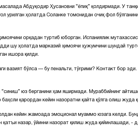
 масалада Абдуқодир Ҳусановни “ёпиқ” қолдирмади. У танқ
 гол урилган ҳолатда Соланке томонидан очиқ фол бўлганин
ҳимоячини орқадан туртиб юборган. Испаниялик мутахассис
удди шу ҳолатда марказий ҳимоячи ҳужумчини шундай турт
ган ишора қилди.
ги вазият бўлса — бу пенальти, тўғрими? Контакт бор эди.
“синиш” юз берганини ҳам яширмади. Мураббийнинг айтиши
 баҳсли қарордан кейин назоратни қайта қўлга олиш жуда қ
голдан кейин жамоада эмоционал муаммо юзага келди. Бун
н қатъи назар, ўйинни назорат қилиш жуда қийинлашади, - 