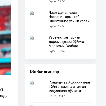
Бугун, 12:38
Лиам Делап ёзда
Челсини тарк этиб,
Эвертонига ўтиши керак
Бугун, 12:36
Ўзбекистон туризм
даромадлари бўйича
Марказий Осиёда
етакчига айланди
Бугун, 12:32
Кўп ўқилганлар
Роналду ва Жоржинанинг
тўйига таклиф этилган
ўз
меҳмонлар рўйхати шов-
шувда
мади:
03.08, 22:47