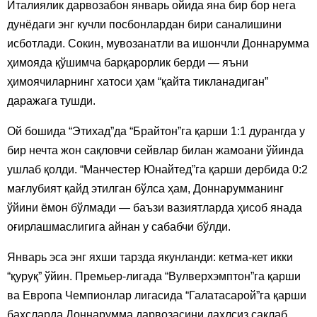
Италиялик дарвозабон январь ойида яна бир бор нега
дунёдаги энг кучли посбонлардан бири саналишини
исботлади. Сокин, мувозанатли ва ишончли Доннарумма
ҳимояда қўшимча барқарорлик берди — яъни
ҳимоячиларнинг хатоси ҳам “қайта тикланадиган”
даражага тушди.
Ой бошида “Этихад”да “Брайтон”га қарши 1:1 дурангда у
бир нечта жон сақловчи сейвлар билан жамоани ўйинда
ушлаб қолди. “Манчестер Юнайтед”га қарши дербида 0:2
мағлубият қайд этилган бўлса ҳам, Доннарумманинг
ўйини ёмон бўлмади — баъзи вазиятларда ҳисоб янада
оғирлашмаслигига айнан у сабабчи бўлди.
Январь эса энг яхши тарзда якунланди: кетма-кет икки
“қуруқ” ўйин. Премьер-лигада “Вулверхэмптон”га қарши
ва Европа Чемпионлар лигасида “Галатасарой”га қарши
баҳсларда Доннарумма дарвозасини дахлсиз сақлаб