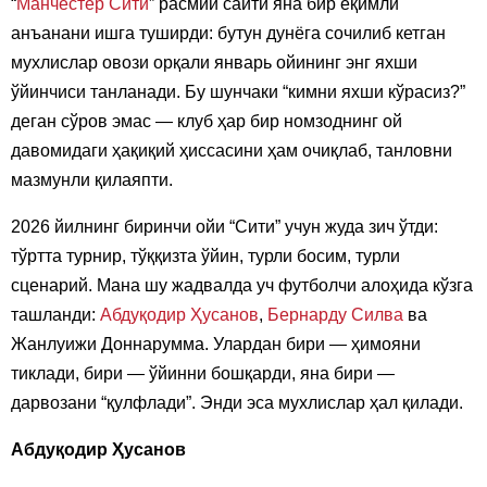
“
Манчестер Сити
” расмий сайти яна бир ёқимли
анъанани ишга туширди: бутун дунёга сочилиб кетган
мухлислар овози орқали январь ойининг энг яхши
ўйинчиси танланади. Бу шунчаки “кимни яхши кўрасиз?”
деган сўров эмас — клуб ҳар бир номзоднинг ой
давомидаги ҳақиқий ҳиссасини ҳам очиқлаб, танловни
мазмунли қилаяпти.
2026 йилнинг биринчи ойи “Сити” учун жуда зич ўтди:
тўртта турнир, тўққизта ўйин, турли босим, турли
сценарий. Мана шу жадвалда уч футболчи алоҳида кўзга
ташланди:
Абдуқодир Ҳусанов
,
Бернарду Силва
ва
Жанлуижи Доннарумма. Улардан бири — ҳимояни
тиклади, бири — ўйинни бошқарди, яна бири —
дарвозани “қулфлади”. Энди эса мухлислар ҳал қилади.
Абдуқодир Ҳусанов