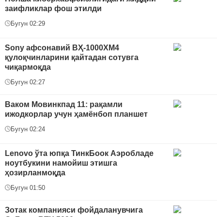
заифликлар фош этилди
Бугун 02:29
Sony афсонавий ВҲ-1000XM4
қулоқчинларини қайтадан сотувга
чиқармоқда
Бугун 02:27
Ваком Мовинкпад 11: рақамли
ижодкорлар учун ҳамёнбоп планшет
Бугун 02:24
Lenovo ўта юпқа ТинкБоок Аэробладе
ноутбукини намойиш этишга
ҳозирланмоқда
Бугун 01:50
Зотак компанияси фойдаланувчига