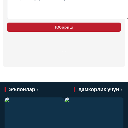
Юбориш
…
Эълонлар
Ҳамкорлик учун