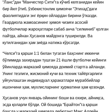
“Ланс”дан “Манчестер Сити”га кўчиб келганидан кейин
бир йил ўтиб, ўзбекистонлик ҳимоячи “Этихад”даги
фаолиятидаги энг ёрқин ойлардан бирини ўтказди.
Гвардиола жамоасининг ҳимоя чизиғи асосий
футболчилар жароҳатлари сабаб анча “силкиниб” қолган
пайтда, айнан Ҳусанов майдонга туширилди. Ва
кутилганидан ҳам зиёда натижа кўрсатди.
“Челси”га қарши 1:1 билан тугаган баҳснинг иккинчи
бўлимида захирадан тушган 21 ёшли футболчи кейинги
ўйинларда марказий ҳимояда доимий стартга айланди.
Унинг тезлиги, жисмоний кучи ва техник тайёргарлиги
уйғунлашган индивидуал ҳаракатлари мураббийлар
ишончини ҳам, мухлисларнинг ҳурматини ҳам қозонди.
Ҳусанов учун январь ойининг боши ва охири, айниқса,
эсда қоларли бўлди. Ой бошида “Брайтон”га қарши
баҳсда у марказий ҳимояда дебютант Макс Аллейн