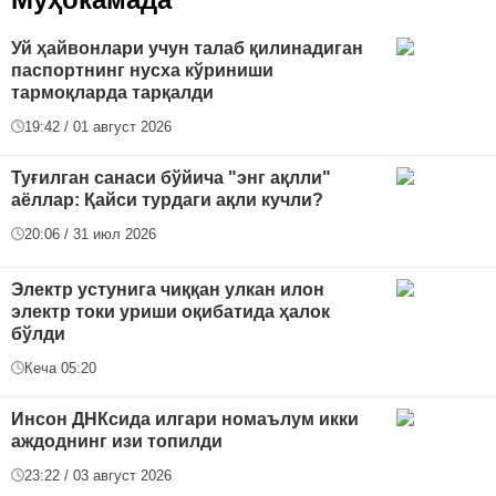
Уй ҳайвонлари учун талаб қилинадиган
паспортнинг нусха кўриниши
тармоқларда тарқалди
19:42 / 01 август 2026
Туғилган санаси бўйича "энг ақлли"
аёллар: Қайси турдаги ақли кучли?
20:06 / 31 июл 2026
Электр устунига чиққан улкан илон
электр токи уриши оқибатида ҳалок
бўлди
Кеча 05:20
Инсон ДНКсида илгари номаълум икки
аждоднинг изи топилди
23:22 / 03 август 2026