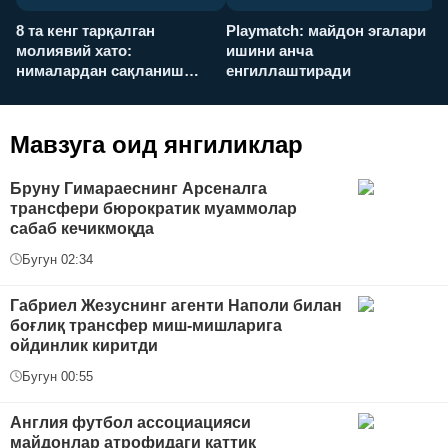
8 та кенг тарқалган
Playmatch: майдон эгалари
P
молиявий хато:
ишини анча
у
нималардан сақланиш
енгиллаштиради
х
керак?
Мавзуга оид янгиликлар
Бруну Гимараеснинг Арсеналга
трансфери бюрократик муаммолар
сабаб кечикмоқда
Бугун 02:34
Габриел Жезуснинг агенти Наполи билан
боғлиқ трансфер миш-мишларига
ойдинлик киритди
Бугун 00:55
Англия футбол ассоциацияси
майдонлар атрофидаги қаттиқ