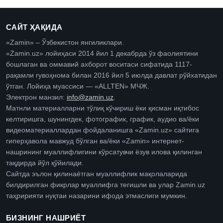
САЙТ ҲАҚИДА
«Zamin» – Ўзбекистон янгиликлари.
«Zamin.uz» лойиҳаси 2014 йил 1 декабрда ўз фаолиятини
бошлаган ва оммавий ахборот воситаси сифатида 1117-
рақамли гувоҳнома билан 2016 йил 5 июлда давлат рўйхатидан
ўтган. Лойиҳа муассиси — «ALLTEN» МЧЖ.
Электрон манзил:
info@zamin.uz
.
Матнли материалларни тўлиқ кўчириш ёки қисман иқтибос
келтиришга, шунингдек, фотографик, график, аудио ва/ёки
видеоматериаллардан фойдаланишга «Zamin.uz» сайтига
гиперҳавола мавжуд бўлган ва/ёки «Zamin» интернет-
нашрининг муаллифлигини кўрсатувчи ёзув илова қилинган
тақдирда йўл қўйилади.
Сайтда эълон қилинаётган муаллифлик мақолаларида
билдирилган фикрлар муаллифга тегишли ва улар Zamin.uz
таҳририяти нуқтаи назарини ифода этмаслиги мумкин.
БИЗНИНГ НАШРИЁТ