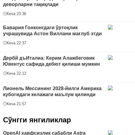
деворларни тақиқлади
Кеча 23:36
Бавария Гонконгдаги ўртоқлик
учрашувида Астон Виллани мағлуб этди
Кеча 22:37
Дербй дъИталиа: Керим Алажбеговик
Ювентус сафида дебют қилиши мумкин
Кеча 22:12
Лионель Мессининг 2028-йилги Америка
кубогидаги келажаги маълум қилинди
Кеча 21:57
Сўнгги янгиликлар
OpenAI хавфсизлик сабабли Astra