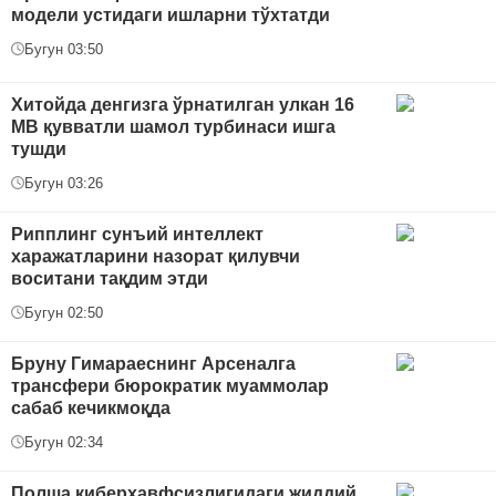
модели устидаги ишларни тўхтатди
Бугун 03:50
Хитойда денгизга ўрнатилган улкан 16
МВ қувватли шамол турбинаси ишга
тушди
Бугун 03:26
Рипплинг сунъий интеллект
харажатларини назорат қилувчи
воситани тақдим этди
Бугун 02:50
Бруну Гимараеснинг Арсеналга
трансфери бюрократик муаммолар
сабаб кечикмоқда
Бугун 02:34
Полша киберхавфсизлигидаги жиддий