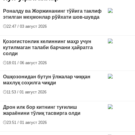
Роналду ва Жоржинанинг тўйига таклиф
этилган меҳмонлар рўйхати шов-шувда
22:47 / 03 август 2026
Қозоғистонлик келиннинг маҳр учун
кутилмаган талаби барчани ҳайратга
солди
18:01 / 06 август 2026
Ошқозонидан бутун ўлжалар чиққан
махлуқ соҳилга чиқди
11:53 / 01 август 2026
Дрон илк бор китнинг туғилиш
жараёнини тўлиқ тасвирга олди
23:51 / 01 август 2026