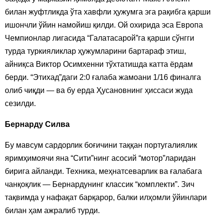
билан жуфтликда ўта хавфли ҳужумга эга рақибга қарши
ишончли ўйин намойиш қилди. Ой охирида эса Европа
Чемпионлар лигасида “Галатасарой”га қарши сўнгги
турда туркияликлар ҳужумларини бартараф этиш,
айниқса Виктор Осимхенни тўхтатишда катта ёрдам
берди. “Этихад”даги 2:0 ғалаба жамоани 1/16 финалга
олиб чиқди — ва бу ерда Ҳусановнинг ҳиссаси жуда
сезилди.
Бернарду Силва
Бу мавсум сардорлик боғичини таққан португалиялик
яримҳимоячи яна “Сити”нинг асосий “мотор”ларидан
бирига айланди. Техника, меҳнатсеварлик ва ғалабага
чанқоқлик — Бернардунинг классик “комплекти”. Зич
тақвимда у нафақат барқарор, балки илҳомли ўйинлари
билан ҳам ажралиб турди.