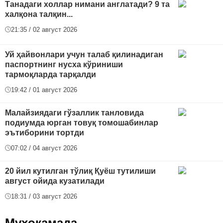
Танадаги холлар нимани англатади? 9 та
халқона талқин...
21:35 / 02 август 2026
Уй ҳайвонлари учун талаб қилинадиган
паспортнинг нусха кўриниши
тармоқларда тарқалди
19:42 / 01 август 2026
Малайзиядаги гўзаллик танловида
подиумда юрган товуқ томошабинлар
эътиборини тортди
07:02 / 04 август 2026
20 йил кутилган тўлиқ Қуёш тутилиши
август ойида кузатилади
18:31 / 03 август 2026
Муҳокамада