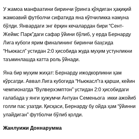
У жамоа манфаатини биринчи ўринга қўядиган ҳақиқий
жамоавий футболчи сифатида яна кўпчиликка намуна
бўлди. Январдаги энг ёрқин кечалардан бири “Сент-
Жеймс Парк”даги сафар ўйини бўлиб, у ерда Бернарду
Лига кубоги ярим финалининг биринчи баҳсида
“Ньюкасл” устидан 2:0 ҳисобида жуда муҳим устунликни
таъминлашда катта роль ўйнади.
Яна бир муҳим жиҳат: Бернарду ижодкорликни ҳам
кўрсатди. Аввал Лига кубогида “Ньюкасл”га қарши, кейин
чемпионатда “Вулверхэмптон” устидан 2:0 ҳисобидаги
ғалабада у янги ҳужумчи Антуан Семеньога икки ажойиб
голли пас узатди. Қисқаси, Бернарду бу ойда ҳам “ўйинни
улайдиган” футболчи бўлиб қолди.
Жанлуижи Доннарумма