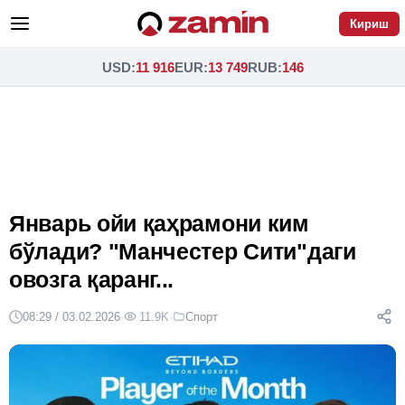
Кириш
USD
:
11 916
EUR
:
13 749
RUB
:
146
Январь ойи қаҳрамони ким
бўлади? "Манчестер Сити"даги
овозга қаранг...
08:29 / 03.02.2026
·
11.9K
·
Спорт