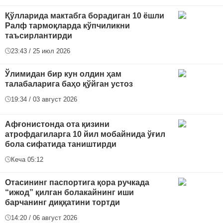
Қўлларида мактабга борадиган 10 ёшли
Ралф тармоқларда кўпчиликни
таъсирлантирди
23:43 / 25 июл 2026
Ўлимидан бир кун олдин ҳам
талабаларига баҳо қўйган устоз
19:34 / 03 август 2026
Афғонистонда ота қизини
атрофдагиларга 10 йил мобайнида ўғил
бола сифатида таништирди
Кеча 05:12
Отасининг паспортига қора ручкада
“ижод” қилган болакайнинг иши
барчанинг диққатини тортди
14:20 / 06 август 2026