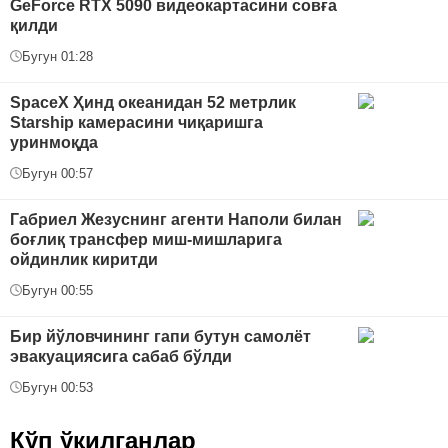
GeForce RTX 5090 видеокартасини совға
қилди
Бугун 01:28
SpaceX Ҳинд океанидан 52 метрлик
Starship камерасини чиқаришга
уринмоқда
Бугун 00:57
Габриел Жезуснинг агенти Наполи билан
боғлиқ трансфер миш-мишларига
ойдинлик киритди
Бугун 00:55
Бир йўловчининг гапи бутун самолёт
эвакуациясига сабаб бўлди
Бугун 00:53
Кўп ўқилганлар