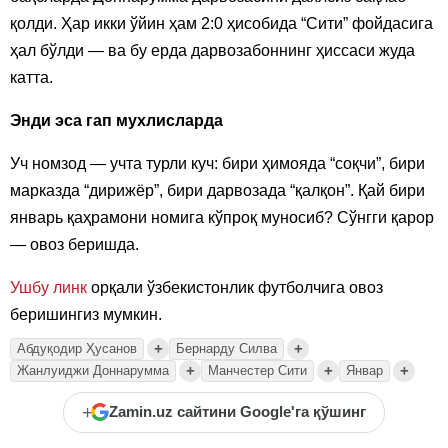
қолди. Ҳар икки ўйин ҳам 2:0 ҳисобида “Сити” фойдасига
ҳал бўлди — ва бу ерда дарвозабоннинг ҳиссаси жуда
катта.
Энди эса гап мухлисларда
Уч номзод — учта турли куч: бири ҳимояда “соқчи”, бири
марказда “дирижёр”, бири дарвозада “қалқон”. Қай бири
январь қаҳрамони номига кўпроқ муносиб? Сўнгги қарор
— овоз беришда.
Ушбу линк
орқали ўзбекистонлик футболчига овоз
беришингиз мумкин.
+
+
Абдуқодир Ҳусанов
Бернарду Силва
+
+
+
Жанлуиджи Доннарумма
Манчестер Сити
Январ
+
Zamin.uz сайтини Google'га қўшинг