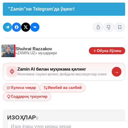
"Zamin"ни Telegram'да ўқинг!
Shuhrat Razzakov
Обуна бўлиш
«ZAMIN.UZ»
муҳаррири
Zamin AI билан муҳокама қилинг
→
Янгиликни таҳлил қилинг, фойдали маслаҳатлар олинг
Хулоса чиқар
Ижобий ва салбий
Соддароқ тушунтир
ИЗОҲЛАР
0