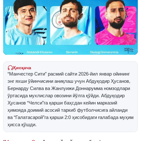
Қисқача
“Манчестер Сити” расмий сайти 2026-йил январ ойининг
энг яхши ўйинчисини аниқлаш учун Абдуқодир Ҳусанов,
Бернарду Силва ва Жанлуижи Доннарумма номзодлари
ўртасида мухлислар овозини йўлга қўйди. Абдуқодир
Ҳусанов “Челси”га қарши баҳсдан кейин марказий
ҳимояда доимий асосий таркиб футболчисига айланди
ва “Галатасарой”га қарши 2:0 ҳисобидаги ғалабада муҳим
ҳисса қўшди.