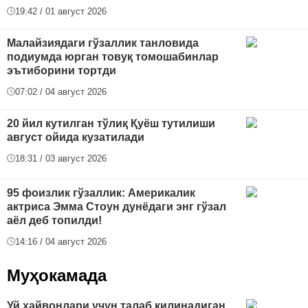
19:42 / 01 август 2026
Малайзиядаги гўзаллик танловида
подиумда юрган товуқ томошабинлар
эътиборини тортди
07:02 / 04 август 2026
20 йил кутилган тўлиқ Қуёш тутилиши
август ойида кузатилади
18:31 / 03 август 2026
95 фоизлик гўзаллик: Америкалик
актриса Эмма Стоун дунёдаги энг гўзал
аёл деб топилди!
14:16 / 04 август 2026
Муҳокамада
Уй ҳайвонлари учун талаб қилинадиган