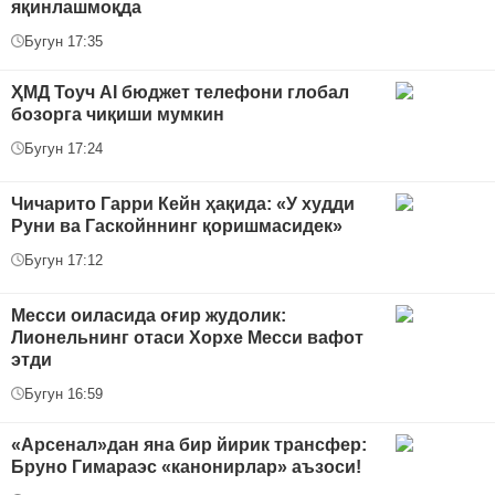
яқинлашмоқда
Бугун 17:35
ҲМД Тоуч AI бюджет телефони глобал
бозорга чиқиши мумкин
Бугун 17:24
Чичарито Гарри Кейн ҳақида: «У худди
Руни ва Гаскойннинг қоришмасидек»
Бугун 17:12
Месси оиласида оғир жудолик:
Лионельнинг отаси Хорхе Месси вафот
этди
Бугун 16:59
«Арсенал»дан яна бир йирик трансфер:
Бруно Гимараэс «канонирлар» аъзоси!