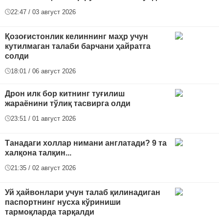
22:47 / 03 август 2026
Қозоғистонлик келиннинг маҳр учун
кутилмаган талаби барчани ҳайратга
солди
18:01 / 06 август 2026
Дрон илк бор китнинг туғилиш
жараёнини тўлиқ тасвирга олди
23:51 / 01 август 2026
Танадаги холлар нимани англатади? 9 та
халқона талқин...
21:35 / 02 август 2026
Уй ҳайвонлари учун талаб қилинадиган
паспортнинг нусха кўриниши
тармоқларда тарқалди