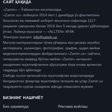
САЙТ ҲАҚИДА
«Zamin» – Ўзбекистон янгиликлари.
«Zamin.uz» лойиҳаси 2014 йил 1 декабрда ўз фаолиятини
бошлаган ва оммавий ахборот воситаси сифатида 1117-
рақамли гувоҳнома билан 2016 йил 5 июлда давлат рўйхатидан
ўтган. Лойиҳа муассиси — «ALLTEN» МЧЖ.
Электрон манзил:
info@zamin.uz
.
Матнли материалларни тўлиқ кўчириш ёки қисман иқтибос
келтиришга, шунингдек, фотографик, график, аудио ва/ёки
видеоматериаллардан фойдаланишга «Zamin.uz» сайтига
гиперҳавола мавжуд бўлган ва/ёки «Zamin» интернет-
нашрининг муаллифлигини кўрсатувчи ёзув илова қилинган
тақдирда йўл қўйилади.
Сайтда эълон қилинаётган муаллифлик мақолаларида
билдирилган фикрлар муаллифга тегишли ва улар Zamin.uz
таҳририяти нуқтаи назарини ифода этмаслиги мумкин.
БИЗНИНГ НАШРИЁТ
Биз ҳақимизда
Реклама жойлаш