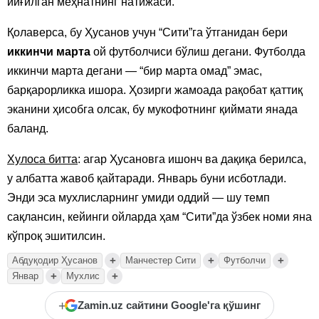
йиғилган меҳнатнинг натижаси.
Қолаверса, бу Ҳусанов учун “Сити”га ўтганидан бери
иккинчи марта
ой футболчиси бўлиш дегани. Футболда
иккинчи марта дегани — “бир марта омад” эмас,
барқарорликка ишора. Ҳозирги жамоада рақобат қаттиқ
эканини ҳисобга олсак, бу мукофотнинг қиймати янада
баланд.
Хулоса битта
: агар Ҳусановга ишонч ва дақиқа берилса,
у албатта жавоб қайтаради. Январь буни исботлади.
Энди эса мухлисларнинг умиди оддий — шу темп
сақлансин, кейинги ойларда ҳам “Сити”да ўзбек номи яна
кўпроқ эшитилсин.
+
+
+
Абдуқодир Ҳусанов
Манчестер Сити
Футболчи
+
+
Январ
Мухлис
+
Zamin.uz сайтини Google'га қўшинг