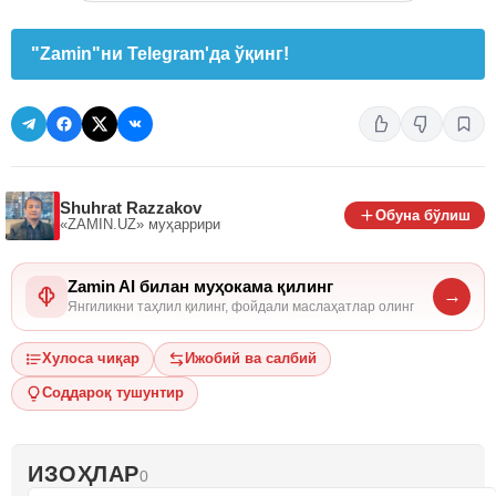
"Zamin"ни Telegram'да ўқинг!
Shuhrat Razzakov
Обуна бўлиш
«ZAMIN.UZ»
муҳаррири
Zamin AI билан муҳокама қилинг
→
Янгиликни таҳлил қилинг, фойдали маслаҳатлар олинг
Хулоса чиқар
Ижобий ва салбий
Соддароқ тушунтир
ИЗОҲЛАР
0