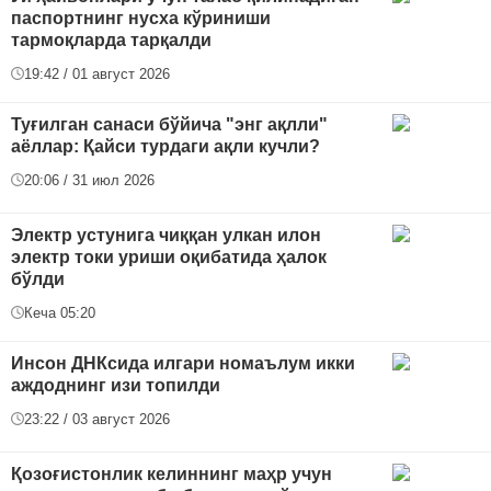
паспортнинг нусха кўриниши
тармоқларда тарқалди
19:42 / 01 август 2026
Туғилган санаси бўйича "энг ақлли"
аёллар: Қайси турдаги ақли кучли?
20:06 / 31 июл 2026
Электр устунига чиққан улкан илон
электр токи уриши оқибатида ҳалок
бўлди
Кеча 05:20
Инсон ДНКсида илгари номаълум икки
аждоднинг изи топилди
23:22 / 03 август 2026
Қозоғистонлик келиннинг маҳр учун