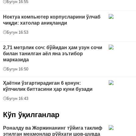
Бугун 16:55
Ноктуа компьютер корпусларини ўлчаб
чиқди: хатолар аниқланди
Бугун 16:53
2,71 метрлик соч: бўйидан ҳам узун сочи
билан танилган аёл яна эътибор
марказида
Бугун 16:50
Ҳаётни ўзгартирадиган 6 қонун:
кўпчилик биттасини ҳар куни бузади
Бугун 16:43
Кўп ўқилганлар
Роналду ва Жоржинанинг тўйига таклиф
этилган меҳмонлар рўйхати шов-шувда