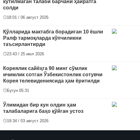
кутилмаган талаби барчани ҳайратга
солди
18:01 / 06 август 2026
Қўлларида мактабга борадиган 10 ёшли
Ралф тармоқларда кўпчиликни
таъсирлантирди
23:43 / 25 июл 2026
Кореялик сайёҳга 90 минг сўмлик
ичимлик сотган Ўзбекистонлик сотувчи
Корея телевидениясида ҳам ёритилди
Бугун 05:31
Ўлимидан бир кун олдин ҳам
талабаларига баҳо қўйган устоз
19:34 / 03 август 2026