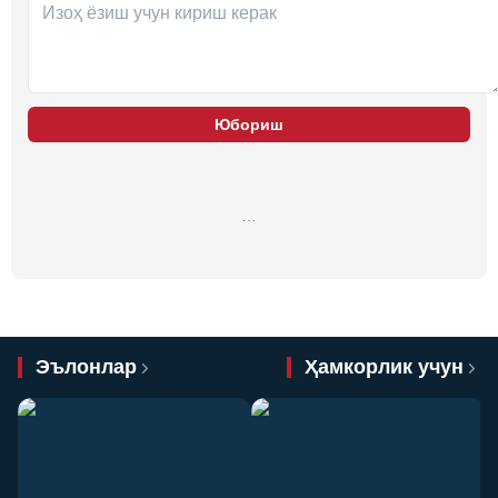
Юбориш
…
Эълонлар
Ҳамкорлик учун