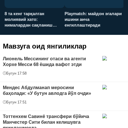
8 та кенг тарқалган
Playmatch: майдон эгалари
P
молиявий хато:
ишини анча
у
нималардан сақланиш
енгиллаштиради
х
керак?
Мавзуга оид янгиликлар
Лионель Мессининг отаси ва агенти
Хорхе Месси 68 ёшида вафот этди
Бугун 17:58
Мендес Абдулманап меросини
баҳолади: «У бутун авлодга йўл очди»
Бугун 17:51
Тоттенхем Савинё трансфери бўйича
Манчестер Сити билан келишувга
яқинлашмоқда