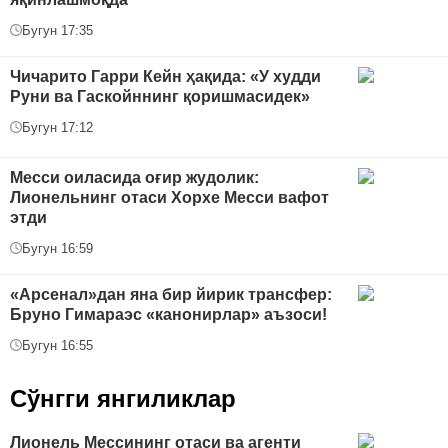
Бугун 17:35
Чичарито Гарри Кейн ҳақида: «У худди
Руни ва Гаскойннинг қоришмасидек»
Бугун 17:12
Месси оиласида оғир жудолик:
Лионельнинг отаси Хорхе Месси вафот
этди
Бугун 16:59
«Арсенал»дан яна бир йирик трансфер:
Бруно Гимараэс «канонирлар» аъзоси!
Бугун 16:55
Сўнгги янгиликлар
Лионель Мессининг отаси ва агенти