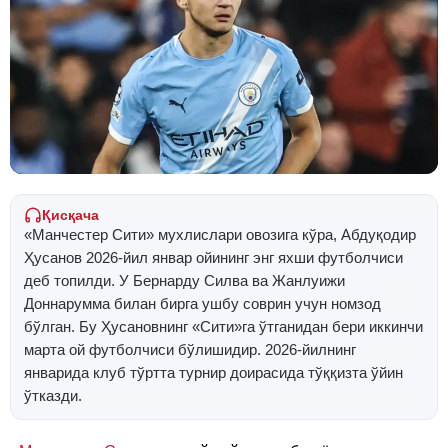
Қисқача
«Манчестер Сити» мухлислари овозига кўра, Абдуқодир
Ҳусанов 2026-йил январ ойининг энг яхши футболчиси
деб топилди. У Бернарду Силва ва Жанлуижи
Доннарумма билан бирга ушбу соврин учун номзод
бўлган. Бу Ҳусановнинг «Сити»га ўтганидан бери иккинчи
марта ой футболчиси бўлишидир. 2026-йилнинг
январида клуб тўртта турнир доирасида тўққизта ўйин
ўтказди.