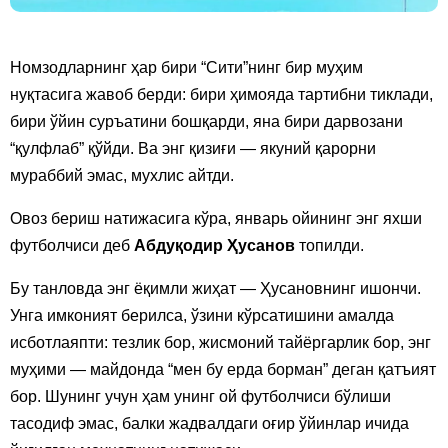
Номзодларнинг ҳар бири “Сити”нинг бир муҳим
нуқтасига жавоб берди: бири ҳимояда тартибни тиклади,
бири ўйин суръатини бошқарди, яна бири дарвозани
“қулфлаб” қўйди. Ва энг қизиғи — якуний қарорни
мураббий эмас, мухлис айтди.
Овоз бериш натижасига кўра, январь ойининг энг яхши
футболчиси деб
Абдуқодир Ҳусанов
топилди.
Бу танловда энг ёқимли жиҳат — Ҳусановнинг ишончи.
Унга имконият берилса, ўзини кўрсатишини амалда
исботлаяпти: тезлик бор, жисмоний тайёргарлик бор, энг
муҳими — майдонда “мен бу ерда борман” деган қатъият
бор. Шунинг учун ҳам унинг ой футболчиси бўлиши
тасодиф эмас, балки жадвалдаги оғир ўйинлар ичида