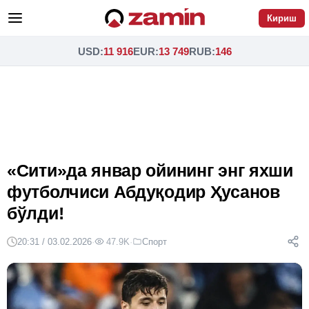
Кириш
USD
:
11 916
EUR
:
13 749
RUB
:
146
«Сити»да январ ойининг энг яхши
футболчиси Абдуқодир Ҳусанов
бўлди!
20:31 / 03.02.2026
·
47.9K
·
Спорт