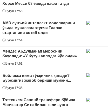
Хорхе Месси 68 ёшида вафот этди
Бугун 17:58
AMD сунъий интеллект моделларини
ўзида мужассам этувчи Таалас
стартапини сотиб олди
Бугун 17:54
Мендес Абдулманап меросини
баҳолади: «У бутун авлодга йўл очди»
Бугун 17:51
Бойликка нима тўсқинлик қилади?
Буржингиз жавоб бериши мумкин...
Бугун 17:38
Тоттенхем Савинё трансфери бўйича
Манчестер Сити билан келишувга