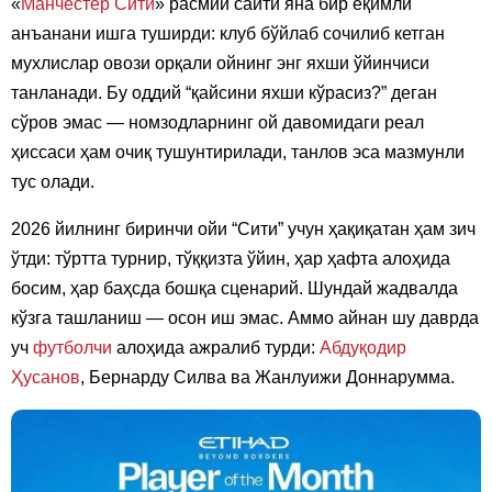
«
Манчестер Сити
» расмий сайти яна бир ёқимли
анъанани ишга туширди: клуб бўйлаб сочилиб кетган
мухлислар овози орқали ойнинг энг яхши ўйинчиси
танланади. Бу оддий “қайсини яхши кўрасиз?” деган
сўров эмас — номзодларнинг ой давомидаги реал
ҳиссаси ҳам очиқ тушунтирилади, танлов эса мазмунли
тус олади.
2026 йилнинг биринчи ойи “Сити” учун ҳақиқатан ҳам зич
ўтди: тўртта турнир, тўққизта ўйин, ҳар ҳафта алоҳида
босим, ҳар баҳсда бошқа сценарий. Шундай жадвалда
кўзга ташланиш — осон иш эмас. Аммо айнан шу даврда
уч
футболчи
алоҳида ажралиб турди:
Абдуқодир
Ҳусанов
, Бернарду Силва ва Жанлуижи Доннарумма.