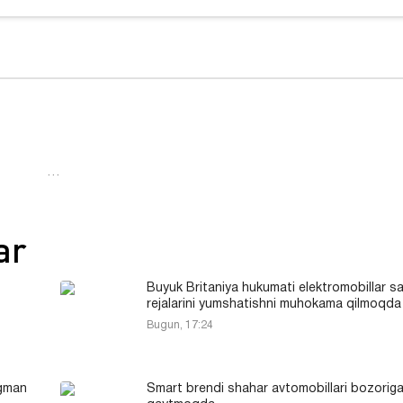
…
ar
Buyuk Britaniya hukumati elektromobillar s
rejalarini yumshatishni muhokama qilmoqda
Bugun, 17:24
agman
Smart brendi shahar avtomobillari bozorig