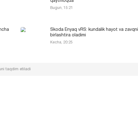
qaytmoqda
Bugun, 15:21
incha
Skoda Enyaq vRS: kundalik hayot va zavqni
birlashtira oladimi
Kecha, 20:25
ni taqdim etiladi