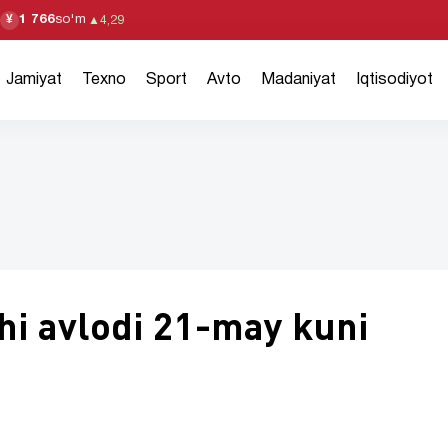
1 766
so'm
¥
▲
4,29
Jamiyat
Texno
Sport
Avto
Madaniyat
Iqtisodiyot
hi avlodi 21-may kuni