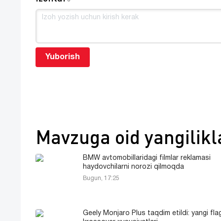
Yuborish
Mavzuga oid yangilikl
BMW avtomobillaridagi filmlar reklamasi
haydovchilarni norozi qilmoqda
Bugun, 17:25
Geely Monjaro Plus taqdim etildi: yangi fl