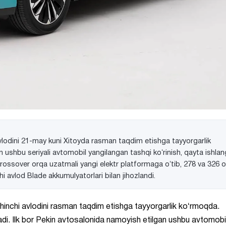
lodini 21-may kuni Xitoyda rasman taqdim etishga tayyorgarlik
 ushbu seriyali avtomobil yangilangan tashqi koʻrinish, qayta ishla
 krossover orqa uzatmali yangi elektr platformaga oʻtib, 278 va 326 o
hi avlod Blade akkumulyatorlari bilan jihozlandi.
hinchi avlodini rasman taqdim etishga tayyorgarlik koʻrmoqda.
di. Ilk bor Pekin avtosalonida namoyish etilgan ushbu avtomobi