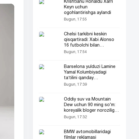
Krishtianu Ronaldu Xarri
Keyn uchun
ogohlantirishga aylandi
Bugun, 17:55
Chelsi tarkibni keskin
qisqartiradi: Xabi Alonso
16 futbolchi bilan
xayrlashmoqda
Bugun, 17:54
Barselona yulduzi Lamine
Yamal Kolumbiyadagi
taʼtilini qanday
oʻtkazmoqda
Bugun, 17:39
Oddiy suv va Mountain
Dew uchun 90 ming so‘m:
koreyalik bloger noroziligini
bildirdi
Bugun, 17:32
BMW avtomobillaridagi
filmlar reklamasi