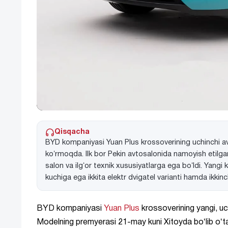
Qisqacha
BYD kompaniyasi Yuan Plus krossoverining uchinchi av
koʻrmoqda. Ilk bor Pekin avtosalonida namoyish etilgan
salon va ilgʻor texnik xususiyatlarga ega boʻldi. Yangi
kuchiga ega ikkita elektr dvigatel varianti hamda ikkinc
BYD kompaniyasi
Yuan Plus
krossoverining yangi, uc
Modelning premyerasi 21-may kuni Xitoyda boʻlib oʻta