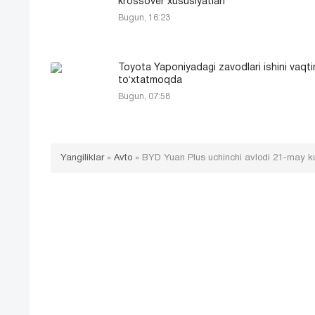
krossover xususiyatlari
Bugun, 16:23
Toyota Yaponiyadagi zavodlari ishini vaqt
toʻxtatmoqda
Bugun, 07:58
Yangiliklar
»
Avto
»
BYD Yuan Plus uchinchi avlodi 21-may ku