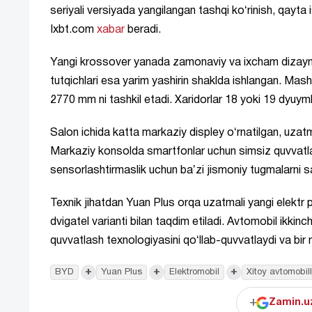
seriyali versiyada yangilangan tashqi koʻrinish, qayta
Ixbt.com
xabar
beradi.
Yangi krossover yanada zamonaviy va ixcham dizayn bilan
tutqichlari esa yarim yashirin shaklda ishlangan. Mas
2770 mm ni tashkil etadi. Xaridorlar 18 yoki 19 dyuymli 
Salon ichida katta markaziy displey oʻrnatilgan, uzatmal
Markaziy konsolda smartfonlar uchun simsiz quvvatla
sensorlashtirmaslik uchun baʼzi jismoniy tugmalarni sa
Texnik jihatdan Yuan Plus orqa uzatmali yangi elektr 
dvigatel varianti bilan taqdim etiladi. Avtomobil ikkinc
quvvatlash texnologiyasini qoʻllab-quvvatlaydi va bi
+
+
+
BYD
Yuan Plus
Elektromobil
Xitoy avtomobill
+
Zamin.uz