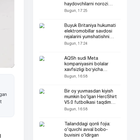
haydovchilarni norozi
qilmoqda
Bugun, 17:25
Buyuk Britaniya hukumati
elektromobillar savdosi
rejalarini yumshatishni
muhokama qilmoqda
Bugun, 17:24
AQSh sudi Meta
kompaniyasini bolalar
xavfsizligi boʻyicha
jarimaga tortdi
Bugun, 16:58
Bir oy yuvmasdan kiyish
ngan
mumkin bo‘lgan HercShirt
t
V5.0 futbolkasi taqdim
etildi
Bugun, 16:58
Tailanddagi qonli fojia:
o‘quvchi avval bobo-
buvisini o‘ldirgan
l