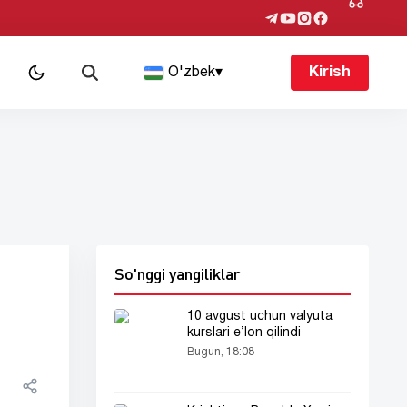
O'zbek
▾
Kirish
So'nggi yangiliklar
10 avgust uchun valyuta
kurslari e’lon qilindi
Bugun, 18:08