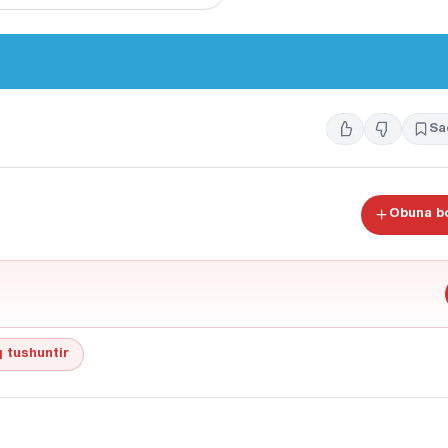
Sa
Obuna bo
 tushuntir