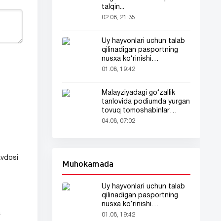
talqin...
02.08, 21:35
Uy hayvonlari uchun talab
qilinadigan pasportning
nusxa ko‘rinishi
tarmoqlarda tarqaldi
01.08, 19:42
Malayziyadagi go‘zallik
tanlovida podiumda yurgan
tovuq tomoshabinlar
e’tiborini tortdi
04.08, 07:02
avdosi
Muhokamada
Uy hayvonlari uchun talab
qilinadigan pasportning
nusxa ko‘rinishi
a
tarmoqlarda tarqaldi
01.08, 19:42