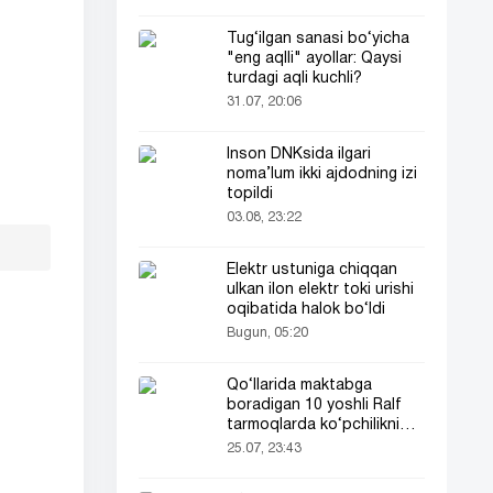
Tug‘ilgan sanasi bo‘yicha
"eng aqlli" ayollar: Qaysi
turdagi aqli kuchli?
31.07, 20:06
Inson DNKsida ilgari
noma’lum ikki ajdodning izi
topildi
03.08, 23:22
Elektr ustuniga chiqqan
ulkan ilon elektr toki urishi
oqibatida halok bo‘ldi
Bugun, 05:20
Qo‘llarida maktabga
boradigan 10 yoshli Ralf
tarmoqlarda ko‘pchilikni
ta’sirlantirdi
25.07, 23:43