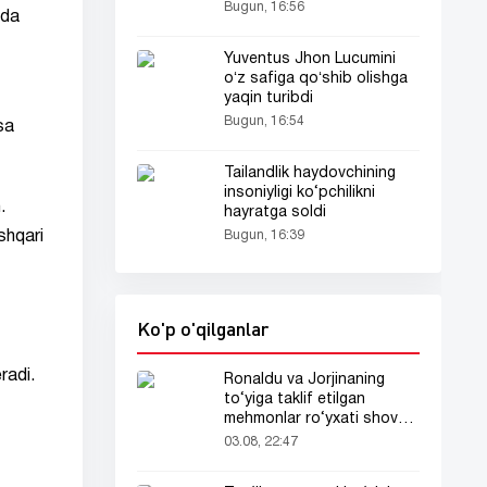
Bugun, 16:56
qda
Yuventus Jhon Lucumini
oʻz safiga qoʻshib olishga
yaqin turibdi
Bugun, 16:54
sa
Tailandlik haydovchining
insoniyligi ko‘pchilikni
.
hayratga soldi
shqari
Bugun, 16:39
Ko'p o'qilganlar
radi.
Ronaldu va Jorjinaning
to‘yiga taklif etilgan
mehmonlar ro‘yxati shov-
shuvda
03.08, 22:47