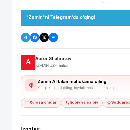
"Zamin"ni Telegram'da o'qing!
Abror Shuhratov
A
«ZAMIN.UZ»
muharriri
Zamin AI bilan muhokama qiling
Yangilikni tahlil qiling, foydali maslahatlar oling
Xulosa chiqar
Ijobiy va salbiy
Soddaroq
Izohlar
0