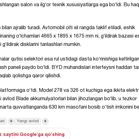
 ishlangan salon va ilgʻor texnik xususiyatlarga ega boʻldi. Bu ha
 ajralib turadi. Avtomobil olti xil rangda taklif etiladi, eshik
hinaning oʻlchamlari 4665 x 1895 x 1675 mm ni, gʻildirak bazasi e
gʻildirak disklarini tanlashlari mumkin.
ar qutisi selektori esa rul ustidagi dasta koʻrinishiga keltirilgan
sh paneli paydo boʻldi. BYD muhandislari interfeysni haddan ta
qlab qolishga qaror qilishdi.
platformaga oʻtdi. Model 278 va 326 ot kuchiga ega ikkita elektr
hi avlod Blade akkumulyatorlari bilan jihozlangan boʻlib, u tezkor
r marta quvvatlanganda 630 km masofani bosib oʻtish imkonini be
+
+
ari
Yangi avlod
 saytini Google'ga qo'shing