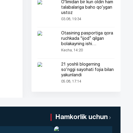
O‘limidan bir kun oldin ham
talabalariga baho qo‘ygan
ustoz
03.08, 19:34
Otasining pasportiga qora
ruchkada “ijod” qilgan
bolakayning ishi
barchaning diqqatini tortdi
Kecha, 14:20
21 yoshli blogerning
so‘nggi sayohati fojia bilan
yakunlandi
05.08, 17:14
Hamkorlik uchun