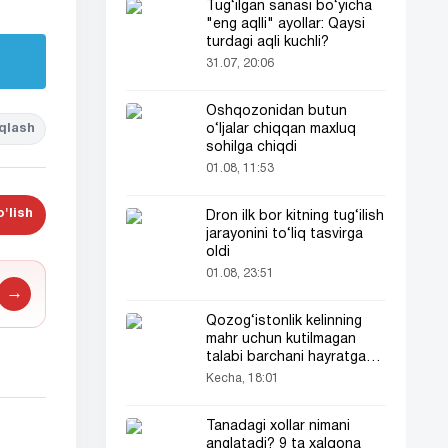
Tug‘ilgan sanasi bo‘yicha
"eng aqlli" ayollar: Qaysi
turdagi aqli kuchli?
31.07, 20:06
Oshqozonidan butun
qlash
o‘ljalar chiqqan maxluq
sohilga chiqdi
01.08, 11:53
'lish
Dron ilk bor kitning tug‘ilish
jarayonini to‘liq tasvirga
oldi
01.08, 23:51
→
Qozog‘istonlik kelinning
mahr uchun kutilmagan
talabi barchani hayratga
soldi
Kecha, 18:01
Tanadagi xollar nimani
anglatadi? 9 ta xalqona