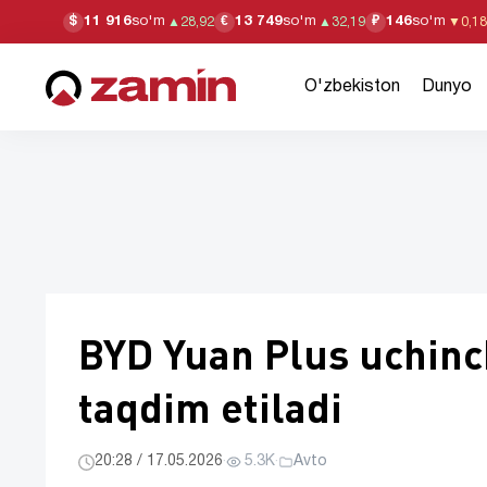
11 916
so'm
13 749
so'm
146
so'm
$
€
₽
▲
28,92
▲
32,19
▼
0,18
O'zbekiston
Dunyo
BYD Yuan Plus uchinc
taqdim etiladi
20:28 / 17.05.2026
·
5.3K
·
Avto