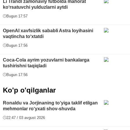
Li Trandl zamonaviy futbolda mahorat
koʻrsatuvchi yulduzlarni aytdi
Bugun 17:57
OpenAI xavfsizlik sababli Astra loyihasini
vaqtincha toʻxtatdi
Bugun 17:56
Coca-Cola ayrim yozuvlarni bankalarga
tushirishni taqiqladi
Bugun 17:56
Ko'p o'qilganlar
Ronaldu va Jorjinaning to‘yiga taklif etilgan
mehmonlar ro‘yxati shov-shuvda
22:47 / 03 avgust 2026