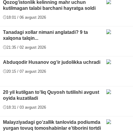
Qozog‘istonlik kelinning mahr uchun
kutilmagan talabi barchani hayratga soldi
18:01 / 06 avgust 2026
Tanadagi xollar nimani anglatadi? 9 ta
xalqona talqin...
21:35 / 02 avgust 2026
Abduqodir Husanov og‘ir judolikka uchradi
20:15 / 07 avgust 2026
20 yil kutilgan to‘liq Quyosh tutilishi avgust
oyida kuzatiladi
18:31 / 03 avgust 2026
Malayziyadagi go‘zallik tanlovida podiumda
yurgan tovuq tomoshabinlar e’tiborini tortdi