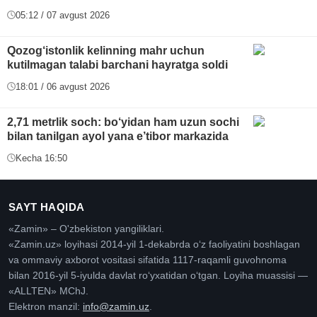
05:12 / 07 avgust 2026
Qozog‘istonlik kelinning mahr uchun
kutilmagan talabi barchani hayratga soldi
18:01 / 06 avgust 2026
2,71 metrlik soch: bo‘yidan ham uzun sochi
bilan tanilgan ayol yana e’tibor markazida
Kecha 16:50
SAYT HAQIDA
«Zamin» – O'zbekiston yangiliklari.
«Zamin.uz» loyihasi 2014-yil 1-dekabrda oʻz faoliyatini boshlagan
va ommaviy axborot vositasi sifatida 1117-raqamli guvohnoma
bilan 2016-yil 5-iyulda davlat roʻyxatidan oʻtgan. Loyiha muassisi —
«ALLTEN» MChJ.
Elektron manzil:
info@zamin.uz
.