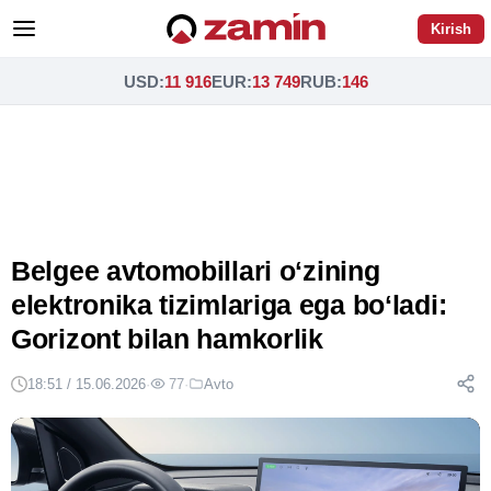
Kirish
USD
:
11 916
EUR
:
13 749
RUB
:
146
Belgee avtomobillari oʻzining
elektronika tizimlariga ega boʻladi:
Gorizont bilan hamkorlik
18:51 / 15.06.2026
·
77
·
Avto