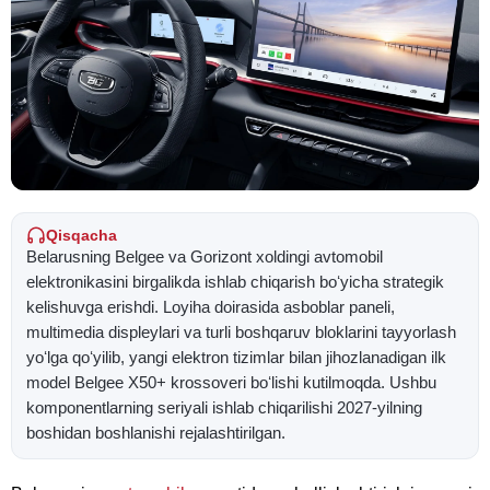
Qisqacha
Belarusning Belgee va Gorizont xoldingi avtomobil
elektronikasini birgalikda ishlab chiqarish boʻyicha strategik
kelishuvga erishdi. Loyiha doirasida asboblar paneli,
multimedia displeylari va turli boshqaruv bloklarini tayyorlash
yoʻlga qoʻyilib, yangi elektron tizimlar bilan jihozlanadigan ilk
model Belgee X50+ krossoveri boʻlishi kutilmoqda. Ushbu
komponentlarning seriyali ishlab chiqarilishi 2027-yilning
boshidan boshlanishi rejalashtirilgan.