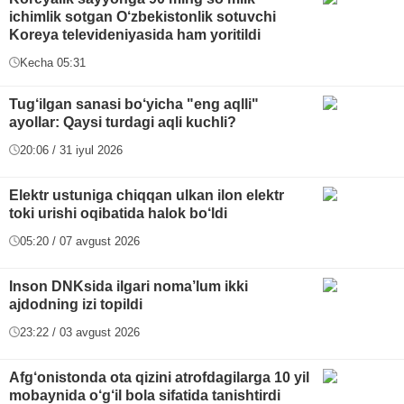
ichimlik sotgan O‘zbekistonlik sotuvchi
Koreya televideniyasida ham yoritildi
Kecha 05:31
Tug‘ilgan sanasi bo‘yicha "eng aqlli"
ayollar: Qaysi turdagi aqli kuchli?
20:06 / 31 iyul 2026
Elektr ustuniga chiqqan ulkan ilon elektr
toki urishi oqibatida halok bo‘ldi
05:20 / 07 avgust 2026
Inson DNKsida ilgari noma’lum ikki
ajdodning izi topildi
23:22 / 03 avgust 2026
Afg‘onistonda ota qizini atrofdagilarga 10 yil
mobaynida o‘g‘il bola sifatida tanishtirdi