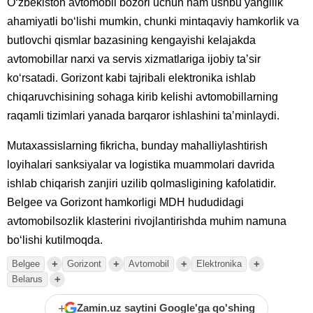
Oʻzbekiston avtomobil bozori uchun ham ushbu yangilik
ahamiyatli boʻlishi mumkin, chunki mintaqaviy hamkorlik va
butlovchi qismlar bazasining kengayishi kelajakda
avtomobillar narxi va servis xizmatlariga ijobiy taʼsir
koʻrsatadi. Gorizont kabi tajribali elektronika ishlab
chiqaruvchisining sohaga kirib kelishi avtomobillarning
raqamli tizimlari yanada barqaror ishlashini taʼminlaydi.
Mutaxassislarning fikricha, bunday mahalliylashtirish
loyihalari sanksiyalar va logistika muammolari davrida
ishlab chiqarish zanjiri uzilib qolmasligining kafolatidir.
Belgee va Gorizont hamkorligi MDH hududidagi
avtomobilsozlik klasterini rivojlantirishda muhim namuna
boʻlishi kutilmoqda.
+
+
+
+
Belgee
Gorizont
Avtomobil
Elektronika
+
Belarus
+
Zamin.uz saytini Google'ga qo'shing