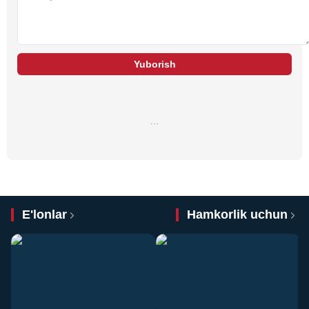
Yuborish
…
E'lonlar
Hamkorlik uchun