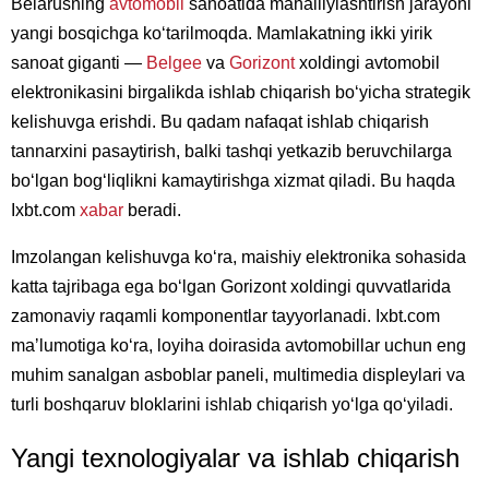
Belarusning
avtomobil
sanoatida mahalliylashtirish jarayoni
yangi bosqichga koʻtarilmoqda. Mamlakatning ikki yirik
sanoat giganti —
Belgee
va
Gorizont
xoldingi avtomobil
elektronikasini birgalikda ishlab chiqarish boʻyicha strategik
kelishuvga erishdi. Bu qadam nafaqat ishlab chiqarish
tannarxini pasaytirish, balki tashqi yetkazib beruvchilarga
boʻlgan bogʻliqlikni kamaytirishga xizmat qiladi. Bu haqda
Ixbt.com
xabar
beradi.
Imzolangan kelishuvga koʻra, maishiy elektronika sohasida
katta tajribaga ega boʻlgan Gorizont xoldingi quvvatlarida
zamonaviy raqamli komponentlar tayyorlanadi. Ixbt.com
maʼlumotiga koʻra, loyiha doirasida avtomobillar uchun eng
muhim sanalgan asboblar paneli, multimedia displeylari va
turli boshqaruv bloklarini ishlab chiqarish yoʻlga qoʻyiladi.
Yangi texnologiyalar va ishlab chiqarish