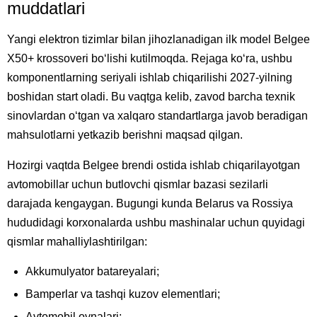
muddatlari
Yangi elektron tizimlar bilan jihozlanadigan ilk model Belgee
X50+ krossoveri boʻlishi kutilmoqda. Rejaga koʻra, ushbu
komponentlarning seriyali ishlab chiqarilishi 2027-yilning
boshidan start oladi. Bu vaqtga kelib, zavod barcha texnik
sinovlardan oʻtgan va xalqaro standartlarga javob beradigan
mahsulotlarni yetkazib berishni maqsad qilgan.
Hozirgi vaqtda Belgee brendi ostida ishlab chiqarilayotgan
avtomobillar uchun butlovchi qismlar bazasi sezilarli
darajada kengaygan. Bugungi kunda Belarus va Rossiya
hududidagi korxonalarda ushbu mashinalar uchun quyidagi
qismlar mahalliylashtirilgan:
Akkumulyator batareyalari;
Bamperlar va tashqi kuzov elementlari;
Avtomobil oynalari;