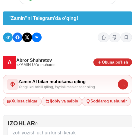
"Zamin"ni Telegram'da o'qing!
Abror Shuhratov
A
Obuna bo'lish
«ZAMIN.UZ»
muharriri
Zamin AI bilan muhokama qiling
→
Yangilikni tahlil qiling, foydali maslahatlar oling
Xulosa chiqar
Ijobiy va salbiy
Soddaroq tushuntir
IZOHLAR
0