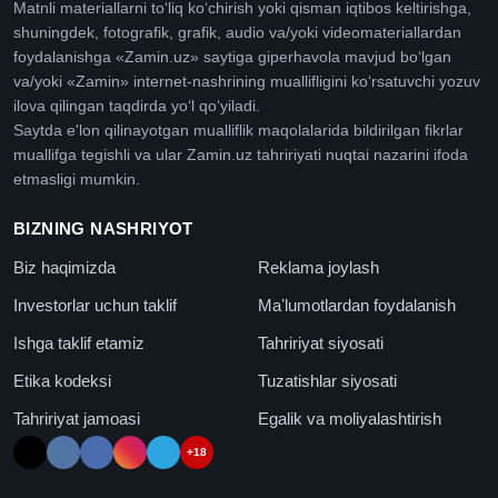
Matnli materiallarni toʻliq koʻchirish yoki qisman iqtibos keltirishga,
shuningdek, fotografik, grafik, audio va/yoki videomateriallardan
foydalanishga «Zamin.uz» saytiga giperhavola mavjud boʻlgan
va/yoki «Zamin» internet-nashrining muallifligini koʻrsatuvchi yozuv
ilova qilingan taqdirda yoʻl qoʻyiladi.
Saytda e'lon qilinayotgan mualliflik maqolalarida bildirilgan fikrlar
muallifga tegishli va ular Zamin.uz tahririyati nuqtai nazarini ifoda
etmasligi mumkin.
BIZNING NASHRIYOT
Biz haqimizda
Reklama joylash
Investorlar uchun taklif
Maʼlumotlardan foydalanish
Ishga taklif etamiz
Tahririyat siyosati
Etika kodeksi
Tuzatishlar siyosati
Tahririyat jamoasi
Egalik va moliyalashtirish
+18