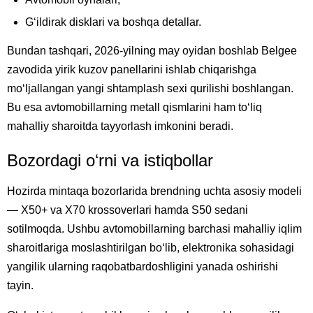
Gʻildirak disklari va boshqa detallar.
Bundan tashqari, 2026-yilning may oyidan boshlab Belgee
zavodida yirik kuzov panellarini ishlab chiqarishga
moʻljallangan yangi shtamplash sexi qurilishi boshlangan.
Bu esa avtomobillarning metall qismlarini ham toʻliq
mahalliy sharoitda tayyorlash imkonini beradi.
Bozordagi oʻrni va istiqbollar
Hozirda mintaqa bozorlarida brendning uchta asosiy modeli
— X50+ va X70 krossoverlari hamda S50 sedani
sotilmoqda. Ushbu avtomobillarning barchasi mahalliy iqlim
sharoitlariga moslashtirilgan boʻlib, elektronika sohasidagi
yangilik ularning raqobatbardoshligini yanada oshirishi
tayin.