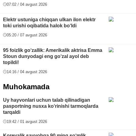
07:02 / 04 avgust 2026
Elektr ustuniga chiqqan ulkan ilon elektr
toki urishi oqibatida halok bo‘ldi
05:20 / 07 avgust 2026
95 foizlik go‘zallik: Amerikalik aktrisa Emma
Stoun dunyodagi eng go‘zal ayol deb
topildi!
14:16 / 04 avgust 2026
Muhokamada
Uy hayvonlari uchun talab qilinadigan
pasportning nusxa ko‘rinishi tarmoqlarda
tarqaldi
19:42 / 01 avgust 2026
Koreyalik sayyohga 90 ming so‘mlik