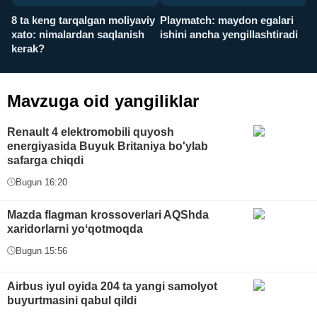
8 ta keng tarqalgan moliyaviy
Playmatch: maydon egalari
P
xato: nimalardan saqlanish
ishini ancha yengillashtiradi
u
kerak?
x
Mavzuga oid yangiliklar
Renault 4 elektromobili quyosh
energiyasida Buyuk Britaniya bo'ylab
safarga chiqdi
Bugun 16:20
Mazda flagman krossoverlari AQShda
xaridorlarni yoʻqotmoqda
Bugun 15:56
Airbus iyul oyida 204 ta yangi samolyot
buyurtmasini qabul qildi