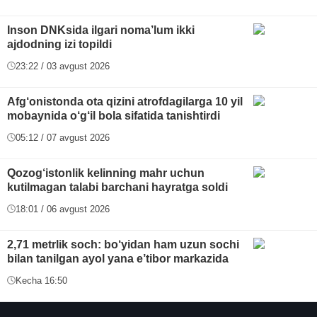
Inson DNKsida ilgari noma’lum ikki
ajdodning izi topildi
23:22 / 03 avgust 2026
Afg‘onistonda ota qizini atrofdagilarga 10 yil
mobaynida o‘g‘il bola sifatida tanishtirdi
05:12 / 07 avgust 2026
Qozog‘istonlik kelinning mahr uchun
kutilmagan talabi barchani hayratga soldi
18:01 / 06 avgust 2026
2,71 metrlik soch: bo‘yidan ham uzun sochi
bilan tanilgan ayol yana e’tibor markazida
Kecha 16:50