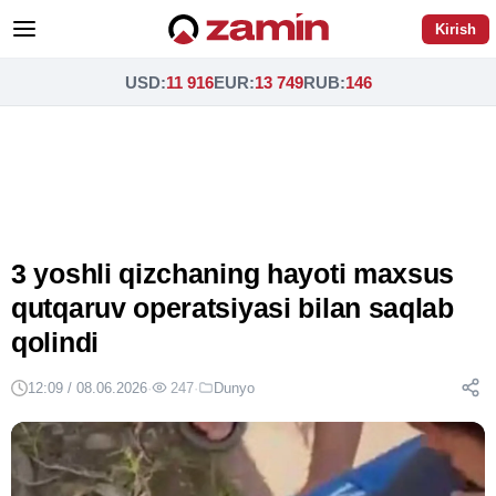
Kirish
USD
:
11 916
EUR
:
13 749
RUB
:
146
3 yoshli qizchaning hayoti maxsus
qutqaruv operatsiyasi bilan saqlab
qolindi
12:09 / 08.06.2026
·
247
·
Dunyo