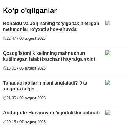
Ko'p o'qilganlar
Ronaldu va Jorjinaning to‘yiga taklif etilgan
mehmonlar ro‘yxati shov-shuvda
22:47 / 03 avgust 2026
Qozog‘istonlik kelinning mahr uchun
kutilmagan talabi barchani hayratga soldi
18:01 / 06 avgust 2026
Tanadagi xollar nimani anglatadi? 9 ta
xalqona talqin...
21:35 / 02 avgust 2026
Abduqodir Husanov og‘ir judolikka uchradi
20:15 / 07 avgust 2026