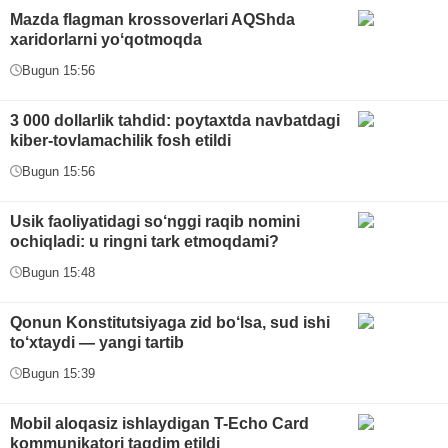
Mazda flagman krossoverlari AQShda
xaridorlarni yoʻqotmoqda
Bugun 15:56
3 000 dollarlik tahdid: poytaxtda navbatdagi
kiber-tovlamachilik fosh etildi
Bugun 15:56
Usik faoliyatidagi so‘nggi raqib nomini
ochiqladi: u ringni tark etmoqdami?
Bugun 15:48
Qonun Konstitutsiyaga zid bo‘lsa, sud ishi
to‘xtaydi — yangi tartib
Bugun 15:39
Mobil aloqasiz ishlaydigan T-Echo Card
kommunikatori taqdim etildi