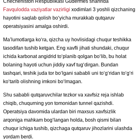
Checheniston Respublikasi Gudermes shahrida
Favqulodda vaziyatlar vazirligi
xodimlari 3 yoshli qizchaning
hayotini saqlab qolish bo‘yicha murakkab qutqaruv
operatsiyasini amalga oshirdi.
Ma’lumotlarga ko‘ra, qizcha uy hovlisidagi chuqur teshikka
tasodifan tushib ketgan. Eng xavfli jihati shundaki, chuqur
ichida karbonat angidrid to‘planib qolgan bo‘lib, bu holat
bolaning hayoti uchun jiddiy xavf tug‘dirgan. Bundan
tashqari, teshik juda tor bo‘lgani sababli uni to‘g‘ridan to‘g‘ri
ko‘tarib olishning imkoni bo‘lmagan.
Shu sababli qutqaruvchilar tezkor va xavfsiz reja ishlab
chiqib, chuqurning yon tomonidan tunnel qazishdi.
Operatsiya davomida ulardan biri maxsus xavfsizlik
arqoniga mahkam bog‘langan holda, bosh qismi bilan
chuqur ichiga tushib, qizchaga qutqaruv jihozlarini ulashda
yordam berdi.