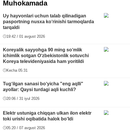
Muhokamada
Uy hayvonlari uchun talab qilinadigan
pasportning nusxa ko‘rinishi tarmoqlarda
tarqaldi
19:42 / 01 avgust 2026
Koreyalik sayyohga 90 ming so‘mlik
ichimlik sotgan O‘zbekistonlik sotuvchi
Koreya televideniyasida ham yoritildi
Kecha 05:31
Tug‘ilgan sanasi bo‘yicha "eng aqlli"
ayollar: Qaysi turdagi aqli kuchli?
20:06 / 31 iyul 2026
Elektr ustuniga chiqqan ulkan ilon elektr
toki urishi oqibatida halok bo‘ldi
05:20 / 07 avgust 2026