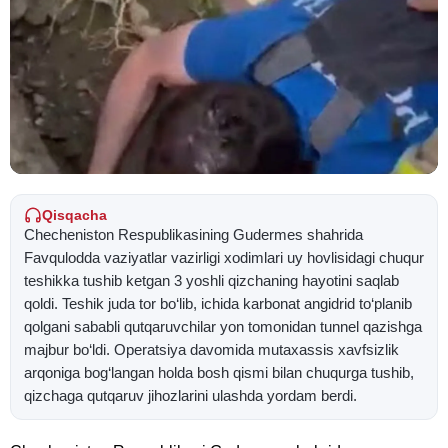
Qisqacha
Checheniston Respublikasining Gudermes shahrida
Favqulodda vaziyatlar vazirligi xodimlari uy hovlisidagi chuqur
teshikka tushib ketgan 3 yoshli qizchaning hayotini saqlab
qoldi. Teshik juda tor bo‘lib, ichida karbonat angidrid to‘planib
qolgani sababli qutqaruvchilar yon tomonidan tunnel qazishga
majbur bo‘ldi. Operatsiya davomida mutaxassis xavfsizlik
arqoniga bog‘langan holda bosh qismi bilan chuqurga tushib,
qizchaga qutqaruv jihozlarini ulashda yordam berdi.