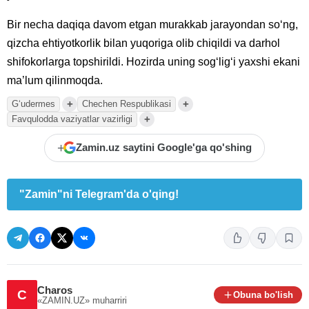
Bir necha daqiqa davom etgan murakkab jarayondan so‘ng,
qizcha ehtiyotkorlik bilan yuqoriga olib chiqildi va darhol
shifokorlarga topshirildi. Hozirda uning sog‘lig‘i yaxshi ekani
ma’lum qilinmoqda.
+
+
Gʻudermes
Chechen Respublikasi
+
Favqulodda vaziyatlar vazirligi
+
Zamin.uz saytini Google'ga qo'shing
"Zamin"ni Telegram'da o'qing!
Charos
C
Obuna bo'lish
«ZAMIN.UZ»
muharriri