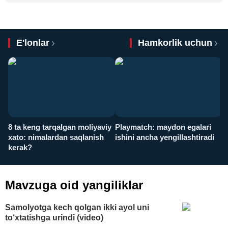
E'lonlar
Hamkorlik uchun
8 ta keng tarqalgan moliyaviy
Playmatch: maydon egalari
P
xato: nimalardan saqlanish
ishini ancha yengillashtiradi
u
kerak?
x
Mavzuga oid yangiliklar
Samolyotga kech qolgan ikki ayol uni
to‘xtatishga urindi (video)