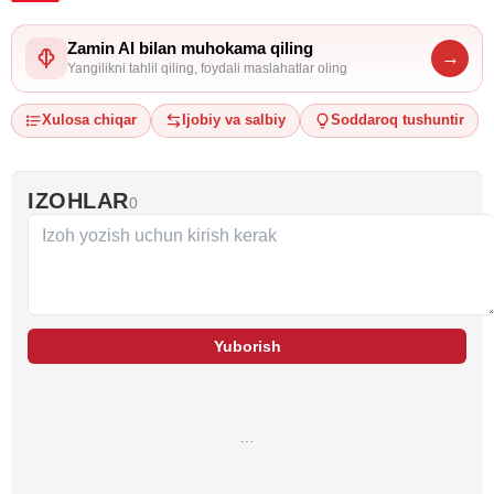
Zamin AI bilan muhokama qiling
→
Yangilikni tahlil qiling, foydali maslahatlar oling
Xulosa chiqar
Ijobiy va salbiy
Soddaroq tushuntir
IZOHLAR
0
Yuborish
…