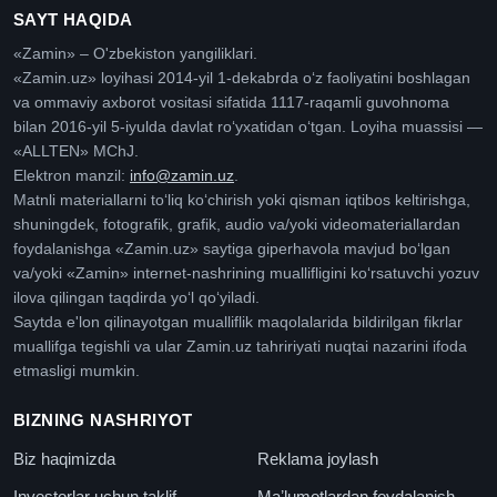
SAYT HAQIDA
«Zamin» – O'zbekiston yangiliklari.
«Zamin.uz» loyihasi 2014-yil 1-dekabrda oʻz faoliyatini boshlagan
va ommaviy axborot vositasi sifatida 1117-raqamli guvohnoma
bilan 2016-yil 5-iyulda davlat roʻyxatidan oʻtgan. Loyiha muassisi —
«ALLTEN» MChJ.
Elektron manzil:
info@zamin.uz
.
Matnli materiallarni toʻliq koʻchirish yoki qisman iqtibos keltirishga,
shuningdek, fotografik, grafik, audio va/yoki videomateriallardan
foydalanishga «Zamin.uz» saytiga giperhavola mavjud boʻlgan
va/yoki «Zamin» internet-nashrining muallifligini koʻrsatuvchi yozuv
ilova qilingan taqdirda yoʻl qoʻyiladi.
Saytda e'lon qilinayotgan mualliflik maqolalarida bildirilgan fikrlar
muallifga tegishli va ular Zamin.uz tahririyati nuqtai nazarini ifoda
etmasligi mumkin.
BIZNING NASHRIYOT
Biz haqimizda
Reklama joylash
Investorlar uchun taklif
Maʼlumotlardan foydalanish