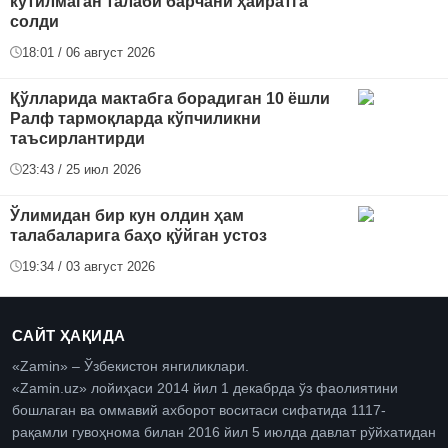
кутилмаган талаби барчани ҳайратга
солди
18:01 / 06 август 2026
Қўлларида мактабга борадиган 10 ёшли
Ралф тармоқларда кўпчиликни
таъсирлантирди
23:43 / 25 июл 2026
Ўлимидан бир кун олдин ҳам
талабаларига баҳо қўйган устоз
19:34 / 03 август 2026
САЙТ ҲАҚИДА
«Zamin» – Ўзбекистон янгиликлари.
«Zamin.uz» лойиҳаси 2014 йил 1 декабрда ўз фаолиятини
бошлаган ва оммавий ахборот воситаси сифатида 1117-
рақамли гувоҳнома билан 2016 йил 5 июлда давлат рўйхатидан