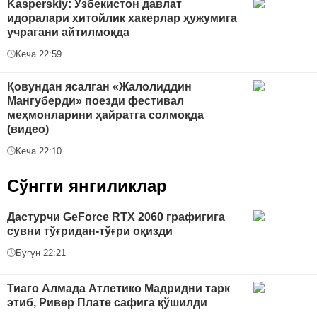
Kasperskiy: Ўзбекистон давлат
идоралари хитойлик хакерлар ҳужумига
учрагани айтилмоқда
Кеча 22:59
Қовундан ясалган «Жалолиддин
Мангуберди» поезди фестивал
меҳмонларини ҳайратга солмоқда
(видео)
Кеча 22:10
Сўнгги янгиликлар
Дастурчи GeForce RTX 2060 графигига
сувни тўғридан-тўғри оқизди
Бугун 22:21
Тиаго Алмада Атлетико Мадридни тарк
этиб, Ривер Плате сафига қўшилди