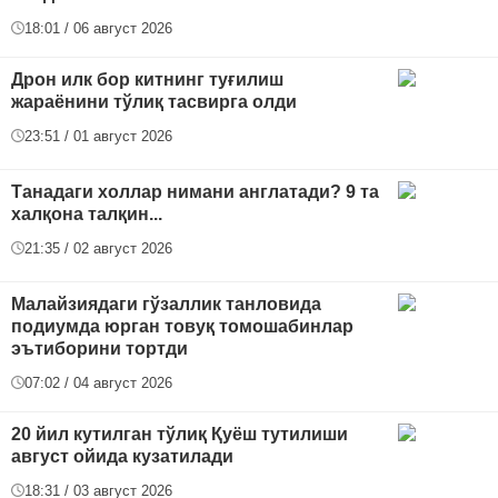
18:01 / 06 август 2026
Дрон илк бор китнинг туғилиш
жараёнини тўлиқ тасвирга олди
23:51 / 01 август 2026
Танадаги холлар нимани англатади? 9 та
халқона талқин...
21:35 / 02 август 2026
Малайзиядаги гўзаллик танловида
подиумда юрган товуқ томошабинлар
эътиборини тортди
07:02 / 04 август 2026
20 йил кутилган тўлиқ Қуёш тутилиши
август ойида кузатилади
18:31 / 03 август 2026