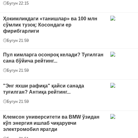
Бугун 22:15
Ҳокимликдаги «танишлар» ва 100 млн
сўмлик тузоқ: Косондаги ер
фирибгарлиги
Бугун 21:59
Пул кимларга осонроқ келади? Туғилган
сана бўйича рейтинг...
Бугун 21:59
"Энг яхши рафиқа" қайси санада
туғилган? Антиқа рейтинг...
Бугун 21:59
Клемсон университети ва BMW ўзидан
кўп энергия ишлаб чиқарувчи
электромобил яратди