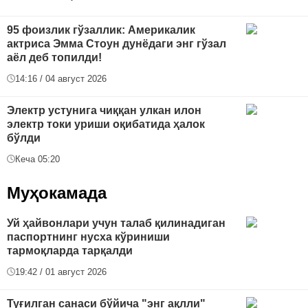
95 фоизлик гўзаллик: Америкалик
актриса Эмма Стоун дунёдаги энг гўзал
аёл деб топилди!
14:16 / 04 август 2026
Электр устунига чиққан улкан илон
электр токи уриши оқибатида ҳалок
бўлди
Кеча 05:20
Муҳокамада
Уй ҳайвонлари учун талаб қилинадиган
паспортнинг нусха кўриниши
тармоқларда тарқалди
19:42 / 01 август 2026
Туғилган санаси бўйича "энг ақлли"