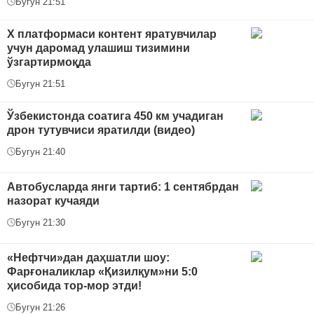
Бугун 21:51
Х платформаси контент яратувчилар
учун даромад улашиш тизимини
ўзгартирмоқда
Бугун 21:51
Ўзбекистонда соатига 450 км учадиган
дрон тутувчиси яратилди (видео)
Бугун 21:40
Автобусларда янги тартиб: 1 сентябрдан
назорат кучаяди
Бугун 21:30
«Нефтчи»дан даҳшатли шоу:
Фарғоналиклар «Қизилқум»ни 5:0
ҳисобида тор-мор этди!
Бугун 21:26