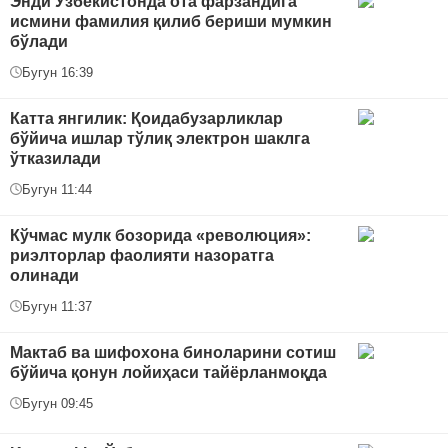
Энди Ўзбекистонда ота фарзандига
исмини фамилия қилиб бериши мумкин
бўлади
Бугун 16:39
Катта янгилик: Қоидабузарликлар
бўйича ишлар тўлиқ электрон шаклга
ўтказилади
Бугун 11:44
Кўчмас мулк бозорида «революция»:
риэлторлар фаолияти назоратга
олинади
Бугун 11:37
Мактаб ва шифохона биноларини сотиш
бўйича қонун лойиҳаси тайёрланмоқда
Бугун 09:45