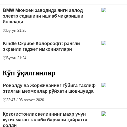
BMW Mюнхен заводида янги авлод
электр седанини ишлаб чиқаришни
бошлади
Бугун 21:25
Kindle Скрибе Колорсофт: рангли
экранли гаджет имкониятлари
Бугун 21:24
Кўп ўқилганлар
Роналду ва Жоржинанинг тўйига таклиф
этилган меҳмонлар рўйхати шов-шувда
22:47 / 03 август 2026
Қозоғистонлик келиннинг маҳр учун
кутилмаган талаби барчани ҳайратга
солди