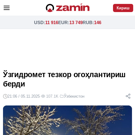
Кириш
USD
:
11 916
EUR
:
13 749
RUB
:
146
Ўзгидромет тезкор огоҳлантириш
берди
21:06 / 05.11.2025
·
107.1K
·
Ўзбекистон