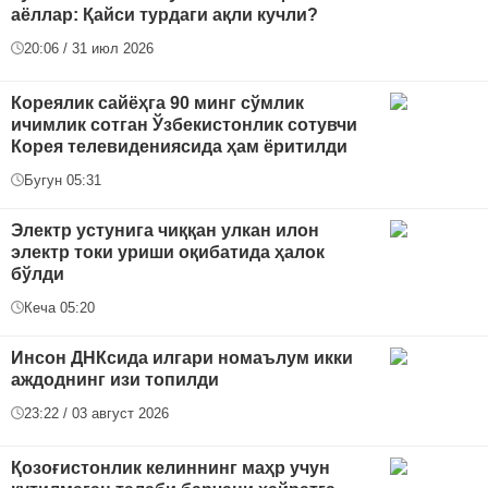
аёллар: Қайси турдаги ақли кучли?
20:06 / 31 июл 2026
Кореялик сайёҳга 90 минг сўмлик
ичимлик сотган Ўзбекистонлик сотувчи
Корея телевидениясида ҳам ёритилди
Бугун 05:31
Электр устунига чиққан улкан илон
электр токи уриши оқибатида ҳалок
бўлди
Кеча 05:20
Инсон ДНКсида илгари номаълум икки
аждоднинг изи топилди
23:22 / 03 август 2026
Қозоғистонлик келиннинг маҳр учун