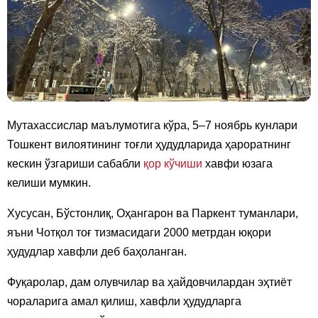
Мутахассислар маълумотига кўра, 5–7 ноябрь кунлари
Тошкент вилоятининг тоғли ҳудудларида ҳароратнинг
кескин ўзгариши сабабли
қор кўчиши
хавфи юзага
келиши мумкин.
Хусусан, Бўстонлиқ, Оҳангарон ва Паркент туманлари,
яъни Чотқол тоғ тизмасидаги 2000 метрдан юқори
ҳудудлар хавфли деб баҳоланган.
Фуқаролар, дам олувчилар ва ҳайдовчилардан эҳтиёт
чораларига амал қилиш, хавфли ҳудудларга