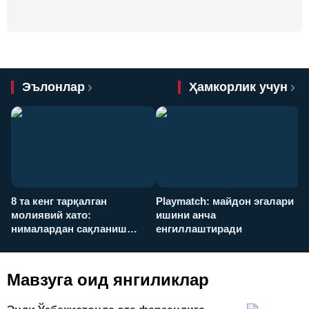
Эълонлар
Ҳамкорлик учун
8 та кенг тарқалган
Playmatch: майдон эгалари
P
молиявий хато:
ишини анча
у
нималардан сақланиш
енгиллаштиради
х
керак?
Мавзуга оид янгиликлар