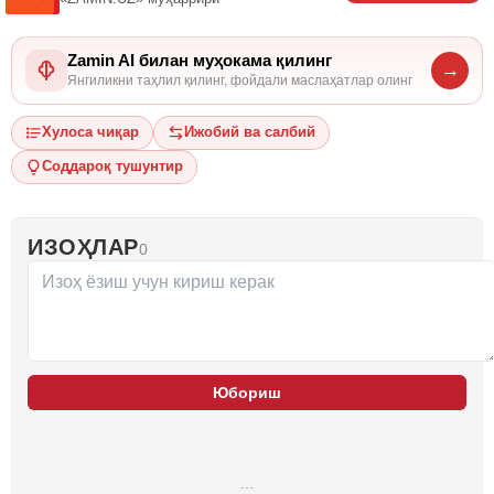
Zamin AI билан муҳокама қилинг
→
Янгиликни таҳлил қилинг, фойдали маслаҳатлар олинг
Хулоса чиқар
Ижобий ва салбий
Соддароқ тушунтир
ИЗОҲЛАР
0
Юбориш
…