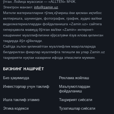
ўтган. Лойиҳа муассиси — «ALLTEN» МЧЖ.
Электрон манзил:
info@zamin.uz
.
Матнли материалларни тўлиқ кўчириш ёки қисман иқтибос
келтиришга, шунингдек, фотографик, график, аудио ва/ёки
видеоматериаллардан фойдаланишга «Zamin.uz» сайтига
гиперҳавола мавжуд бўлган ва/ёки «Zamin» интернет-
нашрининг муаллифлигини кўрсатувчи ёзув илова қилинган
тақдирда йўл қўйилади.
Сайтда эълон қилинаётган муаллифлик мақолаларида
билдирилган фикрлар муаллифга тегишли ва улар Zamin.uz
таҳририяти нуқтаи назарини ифода этмаслиги мумкин.
БИЗНИНГ НАШРИЁТ
Биз ҳақимизда
Реклама жойлаш
Инвесторлар учун таклиф
Маълумотлардан
фойдаланиш
Ишга таклиф этамиз
Таҳририят сиёсати
Этика кодекси
Тузатишлар сиёсати