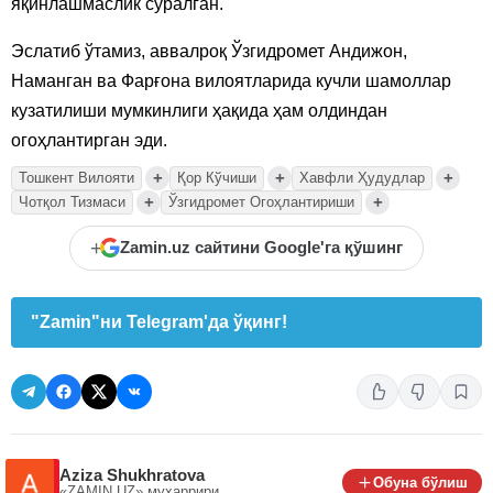
яқинлашмаслик сўралган.
Эслатиб ўтамиз, аввалроқ Ўзгидромет Андижон,
Наманган ва Фарғона вилоятларида кучли шамоллар
кузатилиши мумкинлиги ҳақида ҳам олдиндан
огоҳлантирган эди.
+
+
+
Тошкент Вилояти
Қор Кўчиши
Хавфли Ҳудудлар
+
+
Чотқол Тизмаси
Ўзгидромет Огоҳлантириши
+
Zamin.uz сайтини Google'га қўшинг
"Zamin"ни Telegram'да ўқинг!
Aziza Shukhratova
Обуна бўлиш
«ZAMIN.UZ»
муҳаррири