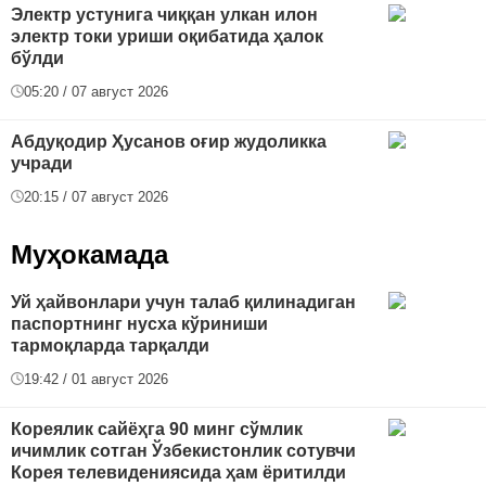
Электр устунига чиққан улкан илон
электр токи уриши оқибатида ҳалок
бўлди
05:20 / 07 август 2026
Абдуқодир Ҳусанов оғир жудоликка
учради
20:15 / 07 август 2026
Муҳокамада
Уй ҳайвонлари учун талаб қилинадиган
паспортнинг нусха кўриниши
тармоқларда тарқалди
19:42 / 01 август 2026
Кореялик сайёҳга 90 минг сўмлик
ичимлик сотган Ўзбекистонлик сотувчи
Корея телевидениясида ҳам ёритилди