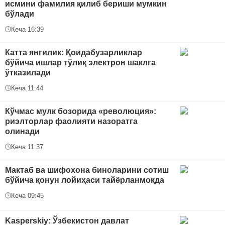
исмини фамилия қилиб бериши мумкин
бўлади
Кеча 16:39
Катта янгилик: Қоидабузарликлар
бўйича ишлар тўлиқ электрон шаклга
ўтказилади
Кеча 11:44
Кўчмас мулк бозорида «революция»:
риэлторлар фаолияти назоратга
олинади
Кеча 11:37
Мактаб ва шифохона биноларини сотиш
бўйича қонун лойиҳаси тайёрланмоқда
Кеча 09:45
Kasperskiy: Ўзбекистон давлат