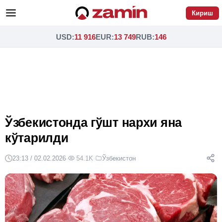
Кириш
USD
:
11 916
EUR
:
13 749
RUB
:
146
Ўзбекистонда гўшт нархи яна
кўтарилди
23:13 / 02.02.2026
·
54.1K
·
Ўзбекистон