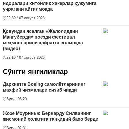
идоралари хитойлик хакерлар ҳужумига
учрагани айтилмоқда
22:59 / 07 август 2026
Қовундан ясалган «Жалолиддин
Мангуберди» поезди фестивал
меҳмонларини ҳайратга солмоқда
(видео)
22:10 / 07 август 2026
Сўнгги янгиликлар
Даркнетга Boeing самолётларининг
махфий чизмалари сизиб чиқди
Бугун 03:20
Жозе Моуринью Бернарду Силванинг
жисмоний ҳолатига танқидий баҳо берди
Бугун 02:31