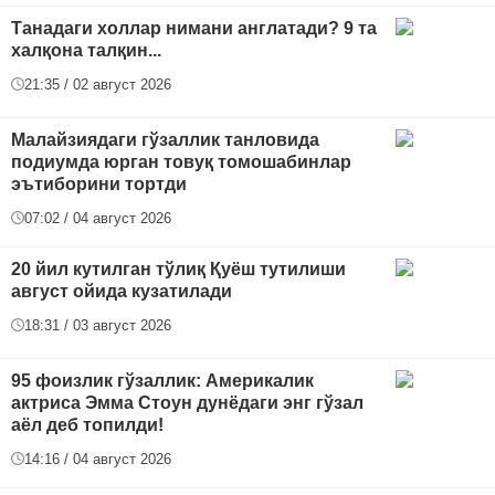
Танадаги холлар нимани англатади? 9 та
халқона талқин...
21:35 / 02 август 2026
Малайзиядаги гўзаллик танловида
подиумда юрган товуқ томошабинлар
эътиборини тортди
07:02 / 04 август 2026
20 йил кутилган тўлиқ Қуёш тутилиши
август ойида кузатилади
18:31 / 03 август 2026
95 фоизлик гўзаллик: Америкалик
актриса Эмма Стоун дунёдаги энг гўзал
аёл деб топилди!
14:16 / 04 август 2026