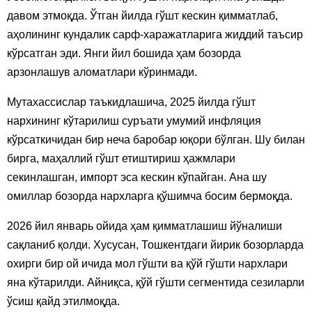
давом этмоқда. Ўтган йилда гўшт кескин қимматлаб,
аҳолининг кундалик сарф-харажатларига жиддий таъсир
кўрсатган эди. Янги йил бошида ҳам бозорда
арзонлашув аломатлари кўринмади.
Мутахассислар таъкидлашича, 2025 йилда гўшт
нархининг кўтарилиш суръати умумий инфляция
кўрсаткичидан бир неча баробар юқори бўлган. Шу билан
бирга, маҳаллий гўшт етиштириш ҳажмлари
секинлашган, импорт эса кескин кўпайган. Ана шу
омиллар бозорда нархларга қўшимча босим бермоқда.
2026 йил январь ойида ҳам қимматлашиш йўналиши
сақланиб қолди. Хусусан, Тошкентдаги йирик бозорларда
охирги бир ой ичида мол гўшти ва қўй гўшти нархлари
яна кўтарилди. Айниқса, қўй гўшти сегментида сезиларли
ўсиш қайд этилмоқда.