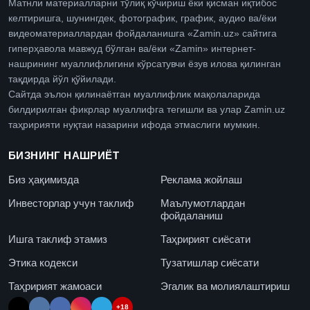
Матнли материалларни тўлиқ кўчириш ёки қисман иқтибос
келтиришга, шунингдек, фотографик, график, аудио ва/ёки
видеоматериаллардан фойдаланишга «Zamin.uz» сайтига
гиперҳавола мавжуд бўлган ва/ёки «Zamin» интернет-
нашрининг муаллифлигини кўрсатувчи ёзув илова қилинган
тақдирда йўл қўйилади.
Сайтда эълон қилинаётган муаллифлик мақолаларида
билдирилган фикрлар муаллифга тегишли ва улар Zamin.uz
таҳририяти нуқтаи назарини ифода этмаслиги мумкин.
БИЗНИНГ НАШРИЁТ
Биз ҳақимизда
Реклама жойлаш
Инвесторлар учун таклиф
Маълумотлардан
фойдаланиш
Ишга таклиф этамиз
Таҳририят сиёсати
Этика кодекси
Тузатишлар сиёсати
Таҳририят жамоаси
Эгалик ва молиялаштириш
+18