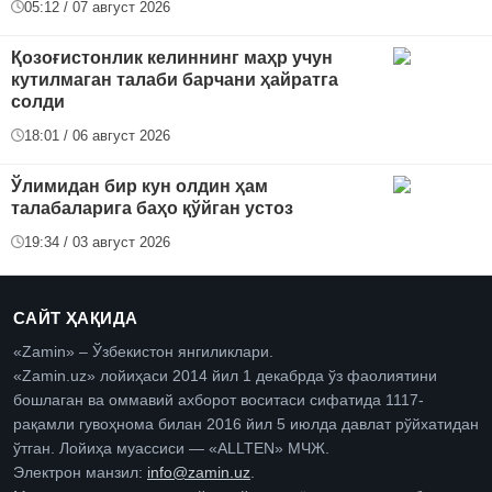
05:12 / 07 август 2026
Қозоғистонлик келиннинг маҳр учун
кутилмаган талаби барчани ҳайратга
солди
18:01 / 06 август 2026
Ўлимидан бир кун олдин ҳам
талабаларига баҳо қўйган устоз
19:34 / 03 август 2026
САЙТ ҲАҚИДА
«Zamin» – Ўзбекистон янгиликлари.
«Zamin.uz» лойиҳаси 2014 йил 1 декабрда ўз фаолиятини
бошлаган ва оммавий ахборот воситаси сифатида 1117-
рақамли гувоҳнома билан 2016 йил 5 июлда давлат рўйхатидан
ўтган. Лойиҳа муассиси — «ALLTEN» МЧЖ.
Электрон манзил:
info@zamin.uz
.