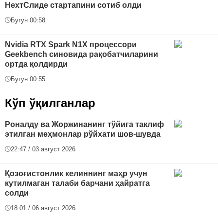
НехтСлиде стартапини сотиб олди
Бугун 00:58
Nvidia RTX Spark N1X процессори
Geekbench синовида рақобатчиларини
ортда қолдирди
Бугун 00:55
Кўп ўқилганлар
Роналду ва Жоржинанинг тўйига таклиф
этилган меҳмонлар рўйхати шов-шувда
22:47 / 03 август 2026
Қозоғистонлик келиннинг маҳр учун
кутилмаган талаби барчани ҳайратга
солди
18:01 / 06 август 2026