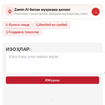
Zamin AI билан муҳокама қилинг
→
Янгиликни таҳлил қилинг, фойдали маслаҳатлар олинг
Хулоса чиқар
Ижобий ва салбий
Соддароқ тушунтир
ИЗОҲЛАР
0
Юбориш
…