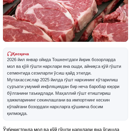
Қисқача
2026 йил январ ойида Тошкентдаги йирик бозорларда
мол ва қўй гўшти нархлари яна ошди, айниқса қўй гўшти
сегментида сезиларли ўсиш қайд этилди.
Мутахассислар 2025 йилда гўшт нархининг кўтарилиш
суръати умумий инфляциядан бир неча баробар юқори
бўлганини таъкидлади. Маҳаллий гўшт етиштириш
ҳажмларининг секинлашгани ва импортнинг кескин
кўпайгани бозордаги нархларга қўшимча босим
қилмоқда.
Ўзбекистонда мол ва қўй гўшти нархлари яна ўсишда