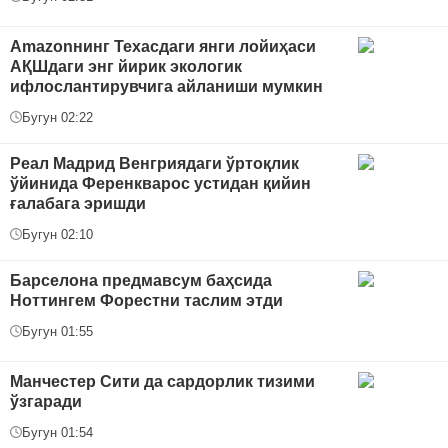
Amazonнинг Техасдаги янги лойиҳаси
АҚШдаги энг йирик экологик
ифлослантирувчига айланиши мумкин
Бугун 02:22
Реал Мадрид Венгриядаги ўртоқлик
ўйинида Ференкварос устидан қийин
ғалабага эришди
Бугун 02:10
Барселона предмавсум баҳсида
Ноттингем Форестни таслим этди
Бугун 01:55
Манчестер Сити да сардорлик тизими
ўзгаради
Бугун 01:54