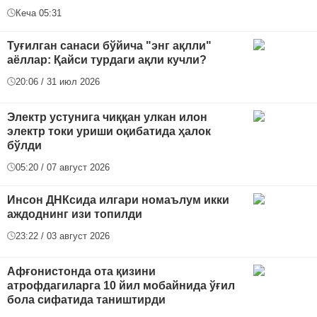
Кеча 05:31
Туғилган санаси бўйича "энг ақлли"
аёллар: Қайси турдаги ақли кучли?
20:06 / 31 июл 2026
Электр устунига чиққан улкан илон
электр токи уриши оқибатида ҳалок
бўлди
05:20 / 07 август 2026
Инсон ДНКсида илгари номаълум икки
аждоднинг изи топилди
23:22 / 03 август 2026
Афғонистонда ота қизини
атрофдагиларга 10 йил мобайнида ўғил
бола сифатида таништирди