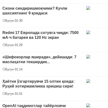
Сизни синдиришмоқчими? Кучли
шахсиятнинг 9 қоидаси
Бугун 01:30
Redmi 17 Европада сотувга чиқди: 7500
мА·ч батарея ва 120 Hz экран
Бугун 01:29
«Шифокорлар яширади», дейишади: 7
маслаҳатни текширдик...
Бугун 01:14
Ҳаётни ўзгартирувчи 15 олтин қоида:
Руҳий хотиржамликка эришиш сири!
Бугун 01:01
OpenAI тақдимотлар тайёрловчи