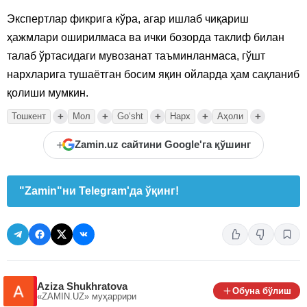
Экспертлар фикрига кўра, агар ишлаб чиқариш
ҳажмлари оширилмаса ва ички бозорда таклиф билан
талаб ўртасидаги мувозанат таъминланмаса, гўшт
нархларига тушаётган босим яқин ойларда ҳам сақланиб
қолиши мумкин.
+
+
+
+
+
Тошкент
Мол
Goʻsht
Нарх
Аҳоли
+
Zamin.uz сайтини Google'га қўшинг
"Zamin"ни Telegram'да ўқинг!
Aziza Shukhratova
Обуна бўлиш
«ZAMIN.UZ»
муҳаррири