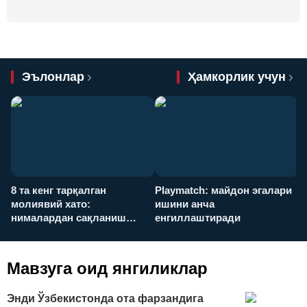
Эълонлар
Ҳамкорлик учун
8 та кенг тарқалган
Playmatch: майдон эгалари
P
молиявий хато:
ишини анча
у
нималардан сақланиш
енгиллаштиради
х
керак?
Мавзуга оид янгиликлар
Энди Ўзбекистонда ота фарзандига