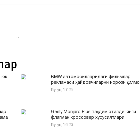
…
лар
 юк
BMW автомобилларидаги фильмлар
рекламаси ҳайдовчиларни норози қилмо
Бугун, 17:25
лар
Geely Monjaro Plus тақдим этилди: янги
кама
флагман кроссовер хусусиятлари
Бугун, 16:23