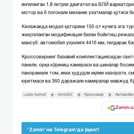
янгиланган 1,8 литрли двигател ва ВЛЙ вариатори
мотор ва 6 поғонали механик узатмалар қутиси б
Келажакда модел қаторини 150 от кучига эга тур
жиҳозланган модификация билан бойитиш режалаш
мансуб: автомобил узунлиги 4416 мм, ғилдирак ба
Кроссовернинг базавий комплектациясидан свето
панели, орқа кўриниш камераси ва шиналар босим
панорамали том, икки ҳудудли иқлим назорати, с
юритмаси ва 360 даражали камералар мавжуд б
+
+
+
Lada Azimut
AvtoVAZ
Кроссовер
Автомоби
+
Zamin.u
"Zamin"ни Telegram'да ўқинг!