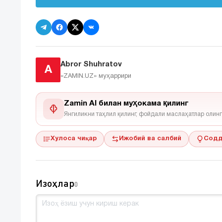
Abror Shuhratov
A
«ZAMIN.UZ»
муҳаррири
Zamin AI билан муҳокама қилинг
Янгиликни таҳлил қилинг, фойдали маслаҳатлар олинг
Хулоса чиқар
Ижобий ва салбий
Содд
Изоҳлар
0