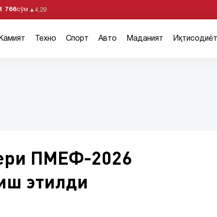
1 766
сўм
▲
4,29
Жамият
Техно
Спорт
Авто
Маданият
Иқтисодиё
вери ПМEФ-2026
иш этилди