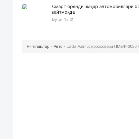
Смарт бренди шаҳар автомобиллари б
қайтмоқда
Бугун, 15:21
Янгиликлар
»
Авто
»
Lada Azimut кроссовери ПМEФ-2026 