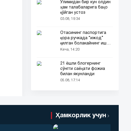
Ўлимидан бир кун олдин
ҳам талабаларига баҳо
қўйган устоз
03.08, 19:34
Отасининг паспортига
қора ручкада “ижод”
қилган болакайнинг иши
барчанинг диққатини
Кеча, 14:20
тортди
21 ёшли блогернинг
сўнгги саёҳати фожиа
билан якунланди
05.08, 17:14
Ҳамкорлик учун