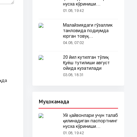
нусха кўриниши
тармоқларда тарқалди
01.08, 19:42
Малайзиядаги гўзаллик
танловида подиумда
юрган товуқ
томошабинлар
04.08, 07:02
эътиборини тортди
20 йил кутилган тўлиқ
Қуёш тутилиши август
ойида кузатилади
03.08, 18:31
қда
Муҳокамада
Уй ҳайвонлари учун талаб
қилинадиган паспортнинг
нусха кўриниши
тармоқларда тарқалди
01.08, 19:42