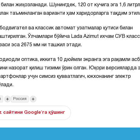
 билан жиҳозланади. Шунингдек, 120 от кучига эга 1,6 литр
илан таъминланган варианти ҳам харидорларга тақдим этил
бодвигател ва классик автомат узатмалар қутиси билан
тирилган. Ўлчамлари бўйича Lada Azimut ихчам СУВ класс
заси эса 2675 мм ни ташкил этади.
диодли оптика, иккита 10 дюймли экранга эга рақамли ас
ини назорат қилиш тизими ўрин олган. Юқори версияларда 
мартфонлар учун симсиз қувватлагич, юкхонанинг электр
ўлади.
+
+
л
Россия
z сайтини Google'га қўшинг