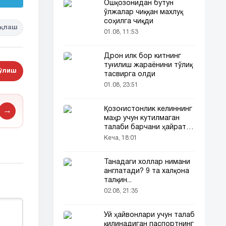
Ошқозонидан бутун
ўлжалар чиққан махлуқ
соҳилга чиқди
қлаш
01.08, 11:53
Дрон илк бор китнинг
туғилиш жараёнини тўлиқ
бўлиш
тасвирга олди
01.08, 23:51
Қозоғистонлик келиннинг
→
маҳр учун кутилмаган
талаби барчани ҳайратга
солди
Кеча, 18:01
Танадаги холлар нимани
англатади? 9 та халқона
талқин...
02.08, 21:35
Уй ҳайвонлари учун талаб
қилинадиган паспортнинг