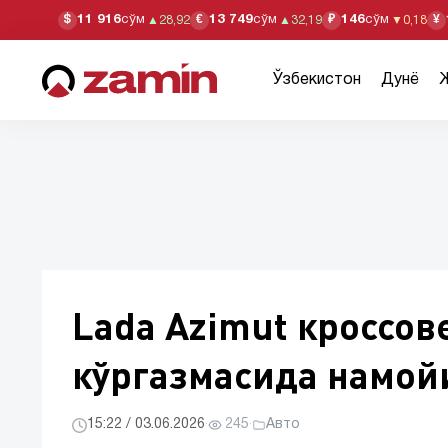
11 916
сўм
13 749
сўм
146
сўм
$
€
₽
¥
▲
28,92
▲
32,19
▼
0,18
Ўзбекистон
Дунё
Lada Azimut кроссо
кўргазмасида намой
15:22 / 03.06.2026
·
245
·
Авто