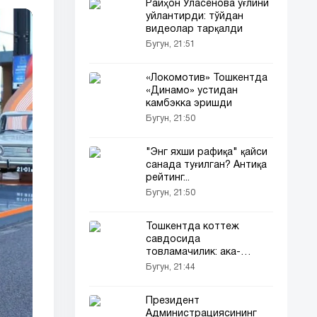
Райҳон Уласенова ўғлини
уйлантирди: тўйдан
видеолар тарқалди
Бугун, 21:51
«Локомотив» Тошкентда
«Динамо» устидан
камбэкка эришди
Бугун, 21:50
"Энг яхши рафиқа" қайси
санада туғилган? Антиқа
рейтинг...
Бугун, 21:50
Тошкентда коттеж
савдосида
товламачилик: ака-
укалар қўлга олинди
Бугун, 21:44
(видео)
Президент
Администрациясининг