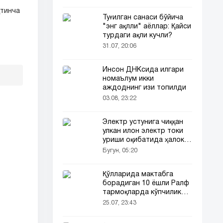
қтинча
Туғилган санаси бўйича
"энг ақлли" аёллар: Қайси
турдаги ақли кучли?
31.07, 20:06
Инсон ДНКсида илгари
номаълум икки
аждоднинг изи топилди
03.08, 23:22
Электр устунига чиққан
улкан илон электр токи
уриши оқибатида ҳалок
бўлди
Бугун, 05:20
Қўлларида мактабга
борадиган 10 ёшли Ралф
тармоқларда кўпчиликни
таъсирлантирди
25.07, 23:43