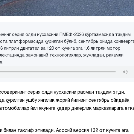
ининг серия олди нусхасини ПМEФ-2026 кўргазмасида тақдим
ста платформасида қурилган бўлиб, сентябрь ойида конвеерг
,8 литрли двигател ва 120 от кучига эга 1,6 литрли мотор
лектацияда замонавий технологиялар, жумладан, рақамли
д.
соверининг серия олди нусхасини расман тақдим этди.
 қурилган ушбу янгилик жорий йилнинг сентябрь ойидаёқ
автомобиллар йил якунига қадар дилерлик марказларига етк
ти билан таклиф этилади. Асосий версия 132 от кучига эга