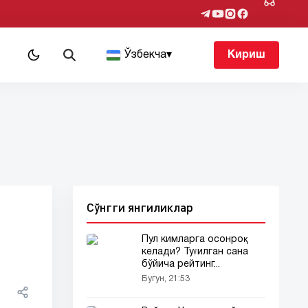
т
Ўзбекча
▾
Кириш
Сўнгги янгиликлар
Пул кимларга осонроқ
келади? Туғилган сана
бўйича рейтинг...
Бугун, 21:53