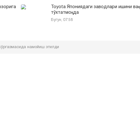
озорига
Toyota Япониядаги заводлари ишини ва
тўхтатмоқда
Бугун, 07:58
кўргазмасида намойиш этилди