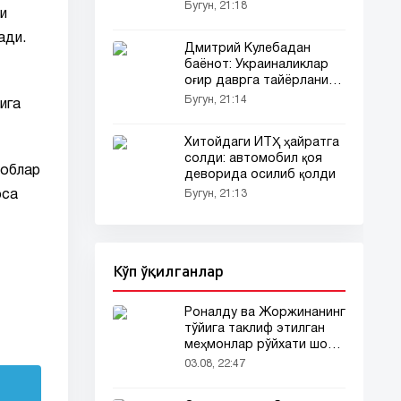
Бугун, 21:18
ли
ади.
Дмитрий Кулебадан
баёнот: Украиналиклар
оғир даврга тайёрланиши
керак
Бугун, 21:14
ига
Хитойдаги ЙТҲ ҳайратга
солди: автомобил қоя
боблар
деворида осилиб қолди
Бугун, 21:13
эса
Кўп ўқилганлар
Роналду ва Жоржинанинг
тўйига таклиф этилган
меҳмонлар рўйхати шов-
шувда
03.08, 22:47