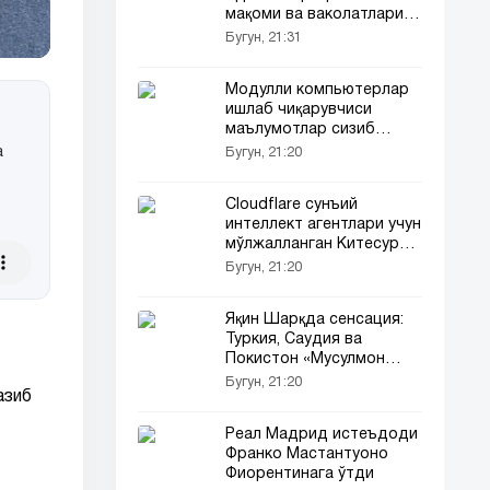
мақоми ва ваколатлари
қонун билан
Бугун, 21:31
мустаҳкамланди
Модулли компьютерлар
ишлаб чиқарувчиси
маълумотлар сизиб
чиққанини маълум қилди
а
Бугун, 21:20
Cloudflare сунъий
интеллект агентлари учун
мўлжалланган Китесурф
браузерини тақдим этди
Бугун, 21:20
Яқин Шарқда сенсация:
Туркия, Саудия ва
Покистон «Мусулмон
НАТО»сини тузди!
Бугун, 21:20
азиб
Реал Мадрид истеъдоди
Франко Мастантуоно
Фиорентинага ўтди