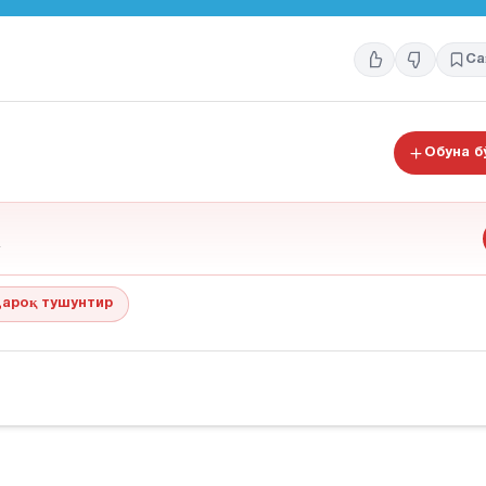
Са
Обуна 
ароқ тушунтир