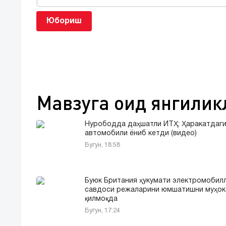
Юбориш
Мавзуга оид янгилик
Нурободда даҳшатли ЙТҲ: Ҳаракатдаги
автомобили ёниб кетди (видео)
Бугун, 18:58
Буюк Британия ҳукумати электромобил
савдоси режаларини юмшатишни муҳо
қилмоқда
Бугун, 17:24