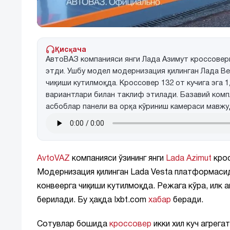
Қисқача
АвтоВАЗ компанияси янги Лада Азимут кроссовер
этди. Ушбу модел модернизация қилинган Лада Ве
чиқиши кутилмоқда. Кроссовер 132 от кучига эга 1
вариантлари билан таклиф этилади. Базавий комп
асбоблар панели ва орқа кўриниш камераси мавжу
AvtoVAZ
компанияси ўзининг янги
Lada Azimut
крос
Модернизация қилинган Lada Vesta платформасида
конвеерга чиқиши кутилмоқда. Режага кўра, илк 
берилади. Бу ҳақда Ixbt.com
хабар
беради.
Сотувлар бошида
кроссовер
икки хил куч агрега