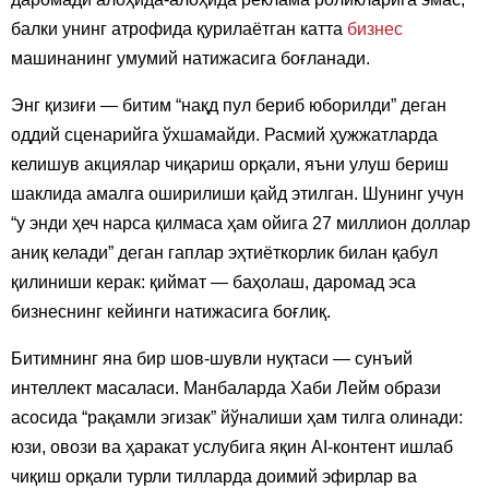
балки унинг атрофида қурилаётган катта
бизнес
машинанинг умумий натижасига боғланади.
Энг қизиғи — битим “нақд пул бериб юборилди” деган
оддий сценарийга ўхшамайди. Расмий ҳужжатларда
келишув акциялар чиқариш орқали, яъни улуш бериш
шаклида амалга оширилиши қайд этилган. Шунинг учун
“у энди ҳеч нарса қилмаса ҳам ойига 27 миллион доллар
аниқ келади” деган гаплар эҳтиёткорлик билан қабул
қилиниши керак: қиймат — баҳолаш, даромад эса
бизнеснинг кейинги натижасига боғлиқ.
Битимнинг яна бир шов-шувли нуқтаси — сунъий
интеллект масаласи. Манбаларда Хаби Лейм образи
асосида “рақамли эгизак” йўналиши ҳам тилга олинади:
юзи, овози ва ҳаракат услубига яқин AI-контент ишлаб
чиқиш орқали турли тилларда доимий эфирлар ва