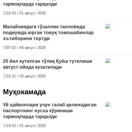
тармоқларда тарқалди
19:42 / 01 август 2026
Малайзиядаги гўзаллик танловида
подиумда юрган товуқ томошабинлар
эътиборини тортди
07:02 / 04 август 2026
20 йил кутилган тўлиқ Қуёш тутилиши
август ойида кузатилади
18:31 / 03 август 2026
Муҳокамада
Уй ҳайвонлари учун талаб қилинадиган
паспортнинг нусха кўриниши
тармоқларда тарқалди
19:42 / 01 август 2026