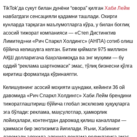
TikTok’да сукут билан дунёни “овора” қилган
Хаби Лейм
навбатдаги сенсацияли қадамни ташлади. Охирги
кунларда тарқаган маълумотларга кўра, у билан боғлиқ
асосий тижорат компанияси — «Степ Дистинктив
Лимитед»ни «Рич Спаркл Холдингс» (АНПА) сотиб олиш
бўйича келишувга келган. Битим қиймати 975 миллион
АҚШ долларигача баҳоланмоқда ва энг муҳими — бу
оддий “реклама шартномаси” эмас, тўлиқ бизнесни қўлга
киритиш форматида кўринаяпти.
Келишувнинг асосий моҳияти шундаки, кейинги 36 ой
давомида «Рич Спаркл Холдингс» Хаби Лейм брендини
тижоратлаштириш бўйича глобал эксклюзив ҳуқуқларга
эга бўлади: реклама, маҳсулотлар, ҳамкорлик
лойиҳалари, контентдан даромад қилиш каналлари —
ҳаммаси бир экотизимга йиғилади. Яъни, Хабининг
даромади алоҳида-алоҳида реклама роликларига эмас,