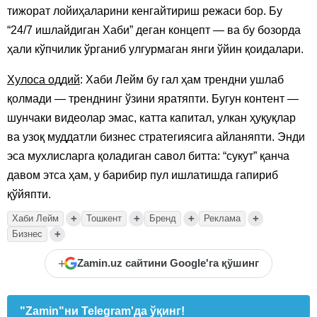
тижорат лойиҳаларини кенгайтириш режаси бор. Бу
“24/7 ишлайдиган Хаби” деган концепт — ва бу бозорда
ҳали кўпчилик ўрганиб улгурмаган янги ўйин қоидалари.
Хулоса оддий
: Хаби Лейм бу гал ҳам трендни ушлаб
қолмади — тренднинг ўзини яратяпти. Бугун контент —
шунчаки видеолар эмас, катта капитал, улкан ҳуқуқлар
ва узоқ муддатли бизнес стратегиясига айланяпти. Энди
эса мухлисларга қоладиган савол битта: “сукут” қанча
давом этса ҳам, у барибир пул ишлатишда гапириб
қўйяпти.
+
+
+
+
Хаби Лейм
Тошкент
Бренд
Реклама
+
Бизнес
+
Zamin.uz сайтини Google'га қўшинг
"Zamin"ни Telegram'да ўқинг!