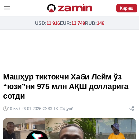
Кириш
USD
:
11 916
EUR
:
13 749
RUB
:
146
Машҳур тиктокчи Хаби Лейм ўз
“юзи”ни 975 млн АҚШ долларига
сотди
10:55 / 26.01.2026
·
83.1K
·
Дунё