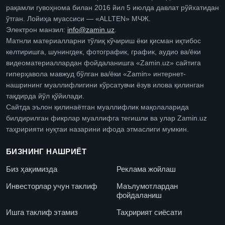
рақамли гувоҳнома билан 2016 йил 5 июлда давлат рўйхатидан
ўтган. Лойиҳа муассиси — «ALLTEN» МЧЖ.
Электрон манзил:
info@zamin.uz
.
Матнли материалларни тўлиқ кўчириш ёки қисман иқтибос
келтиришга, шунингдек, фотографик, график, аудио ва/ёки
видеоматериаллардан фойдаланишга «Zamin.uz» сайтига
гиперҳавола мавжуд бўлган ва/ёки «Zamin» интернет-
нашрининг муаллифлигини кўрсатувчи ёзув илова қилинган
тақдирда йўл қўйилади.
Сайтда эълон қилинаётган муаллифлик мақолаларида
билдирилган фикрлар муаллифга тегишли ва улар Zamin.uz
таҳририяти нуқтаи назарини ифода этмаслиги мумкин.
БИЗНИНГ НАШРИЁТ
Биз ҳақимизда
Реклама жойлаш
Инвесторлар учун таклиф
Маълумотлардан
фойдаланиш
Ишга таклиф этамиз
Таҳририят сиёсати