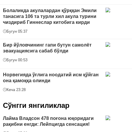
Болаликда акулалардан қўрққан Эмили
танасига 106 та турли хил акула турини
чиздириб Гиннеслар китобига кирди
Бугун 05:37
Бир йўловчининг гапи бутун самолёт
эвакуациясига сабаб бўлди
Бугун 00:53
Норвегияда ўғлига ноодатий исм қўйган
она қамоққа олинди
Кеча 23:28
Сўнгги янгиликлар
Лайма Владсон 478 поғона юқоридаги
рақибни енгди: Лейпцигда сенсация!