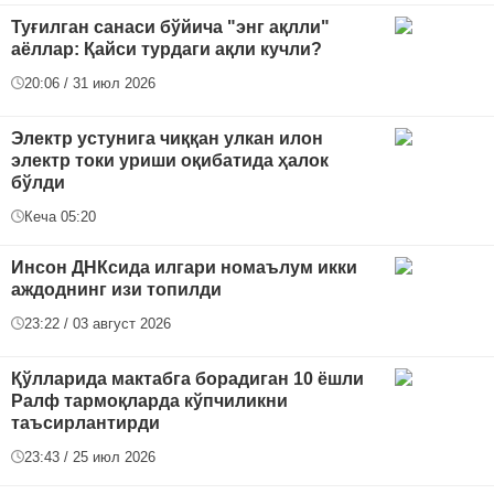
Туғилган санаси бўйича "энг ақлли"
аёллар: Қайси турдаги ақли кучли?
20:06 / 31 июл 2026
Электр устунига чиққан улкан илон
электр токи уриши оқибатида ҳалок
бўлди
Кеча 05:20
Инсон ДНКсида илгари номаълум икки
аждоднинг изи топилди
23:22 / 03 август 2026
Қўлларида мактабга борадиган 10 ёшли
Ралф тармоқларда кўпчиликни
таъсирлантирди
23:43 / 25 июл 2026