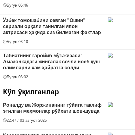
Бугун 06:46
Ўзбек томошабини севган "Ошин"
сериали орқали танилган япон
актрисаси ҳақида сиз билмаган фактлар
Бугун 06:10
Табиатнинг ғаройиб мўъжизаси:
Амазонкадаги жингалак сочли ноёб қуш
олимларни ҳам ҳайратга солди
Бугун 06:02
Кўп ўқилганлар
Роналду ва Жоржинанинг тўйига таклиф
этилган меҳмонлар рўйхати шов-шувда
22:47 / 03 август 2026