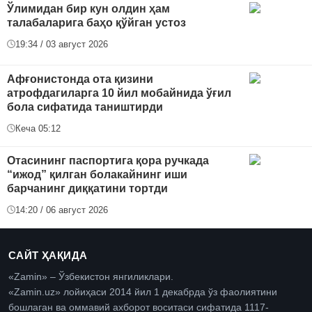
Ўлимидан бир кун олдин ҳам
талабаларига баҳо қўйган устоз
19:34 / 03 август 2026
Афғонистонда ота қизини
атрофдагиларга 10 йил мобайнида ўғил
бола сифатида таништирди
Кеча 05:12
Отасининг паспортига қора ручкада
“ижод” қилган болакайнинг иши
барчанинг диққатини тортди
14:20 / 06 август 2026
САЙТ ҲАҚИДА
«Zamin» – Ўзбекистон янгиликлари.
«Zamin.uz» лойиҳаси 2014 йил 1 декабрда ўз фаолиятини
бошлаган ва оммавий ахборот воситаси сифатида 1117-