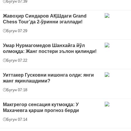
Бугун 07:39
Жавоҳир Синдаров АҚШдаги Grand
Chess Tour’да 2-ўринни эгаллади!
Бугун 07:29
Умар Нурмагомедов Шанхайга йўл
олмоқда: Жанг постери эълон қилинди!
Бугун 07:22
Уиттакер Гусковни нишонга олди: янги
жанг яқинлашдими?
Бугун 07:18
Макгрегор сенсация кутмоқда: У
Махачевга қарши прогноз берди
Бугун 07:14