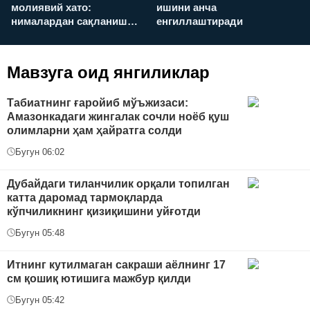
молиявий хато:
ишини анча
у
нималардан сақланиш
енгиллаштиради
х
керак?
Мавзуга оид янгиликлар
Табиатнинг ғаройиб мўъжизаси:
Амазонкадаги жингалак сочли ноёб қуш
олимларни ҳам ҳайратга солди
Бугун 06:02
Дубайдаги тиланчилик орқали топилган
катта даромад тармоқларда
кўпчиликнинг қизиқишини уйғотди
Бугун 05:48
Итнинг кутилмаган сакраши аёлнинг 17
см қошиқ ютишига мажбур қилди
Бугун 05:42