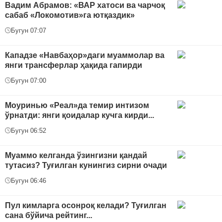
Вадим Абрамов: «ВАР хатоси ва чарчоқ
сабаб «Локомотив»га ютқаздик»
Бугун 07:07
Кападзе «Навбаҳор»даги муаммолар ва
янги трансферлар ҳақида гапирди
Бугун 07:00
Моуринью «Реал»да темир интизом
ўрнатди: янги қоидалар кучга кирди...
Бугун 06:52
Муаммо келганда ўзингизни қандай
тутасиз? Туғилган кунингиз сирни очади
Бугун 06:46
Пул кимларга осонроқ келади? Туғилган
сана бўйича рейтинг...