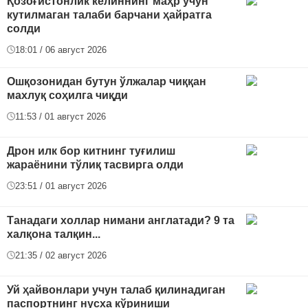
Қозоғистонлик келиннинг маҳр учун
кутилмаган талаби барчани ҳайратга
солди
18:01 / 06 август 2026
Ошқозонидан бутун ўлжалар чиққан
махлуқ соҳилга чиқди
11:53 / 01 август 2026
Дрон илк бор китнинг туғилиш
жараёнини тўлиқ тасвирга олди
23:51 / 01 август 2026
Танадаги холлар нимани англатади? 9 та
халқона талқин...
21:35 / 02 август 2026
Уй ҳайвонлари учун талаб қилинадиган
паспортнинг нусха кўриниши