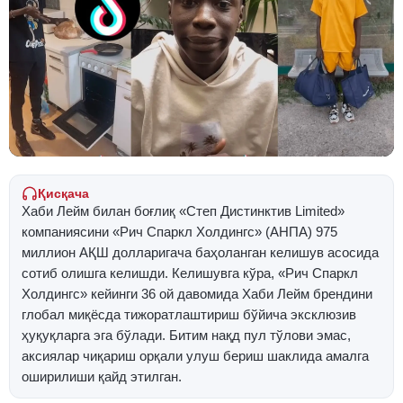
Қисқача
Хаби Лейм билан боғлиқ «Степ Дистинктив Limited»
компаниясини «Рич Спаркл Холдингс» (АНПА) 975
миллион АҚШ долларигача баҳоланган келишув асосида
сотиб олишга келишди. Келишувга кўра, «Рич Спаркл
Холдингс» кейинги 36 ой давомида Хаби Лейм брендини
глобал миқёсда тижоратлаштириш бўйича эксклюзив
ҳуқуқларга эга бўлади. Битим нақд пул тўлови эмас,
аксиялар чиқариш орқали улуш бериш шаклида амалга
оширилиши қайд этилган.