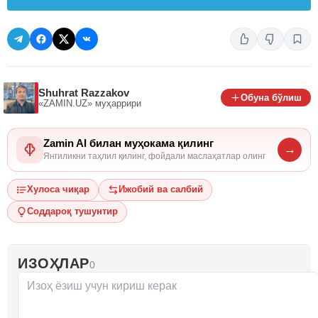
Shuhrat Razzakov
Обуна бўлиш
«ZAMIN.UZ»
муҳаррири
Zamin AI билан муҳокама қилинг
→
Янгиликни таҳлил қилинг, фойдали маслаҳатлар олинг
Хулоса чиқар
Ижобий ва салбий
Соддароқ тушунтир
ИЗОҲЛАР
0