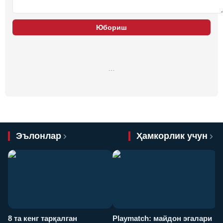
Юбориш
…
Эълонлар
Ҳамкорлик учун
8 та кенг тарқалган
Playmatch: майдон эгалари
P