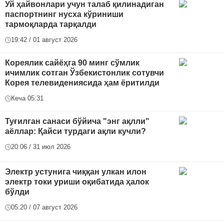
Уй ҳайвонлари учун талаб қилинадиган
паспортнинг нусха кўриниши
тармоқларда тарқалди
19:42 / 01 август 2026
Кореялик сайёҳга 90 минг сўмлик
ичимлик сотган Ўзбекистонлик сотувчи
Корея телевидениясида ҳам ёритилди
Кеча 05:31
Туғилган санаси бўйича "энг ақлли"
аёллар: Қайси турдаги ақли кучли?
20:06 / 31 июл 2026
Электр устунига чиққан улкан илон
электр токи уриши оқибатида ҳалок
бўлди
05:20 / 07 август 2026