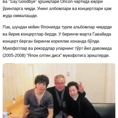
ва "Say Goodbye" қўшиқлари Oricon чартида юқори
ўринларга чиқди. Унинг албомлари ва концертлари ҳам
жуда оммалашди.
Пак, шундан кейин Японияда турли альбомлар чиқарди
ва йирик концертлар берди. У биринчи марта Гавайида
концерт берган биринчи кореялик хонанда бўлди.
Мукофотлар ва рекордлар уларнинг тўрт йил давомида
(2005-2008) “Япон олтин диск” мукофотига эриштирди.