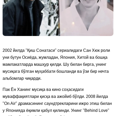
2002 йилда "Қиш Сонатаси" сериалидаги Сан Хюк роли
уни бутун Осиёда, жумладан, Япония, Хитой ва бошқа
мамлакатларда машҳур қилди. Шу билан бирга, унинг
мусиқага бўлган муҳаббати бошланди ва ўзи бир нечта
альбомлар чиқарди.
Пак Ён Ханинг мусиқа ва кино соҳасидаги
муваффақиятлари қисқа ва ажойиб бўлди. 2008 йилда
"On Air" драмасининг саундтрекларини ижро этиш билан
у Японияда ёқимли қабул қилинди. Унинг "Behind Love"