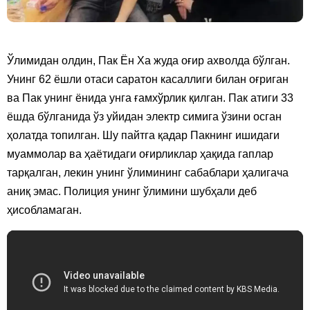
Ўлимидан олдин, Пак Ён Ха жуда оғир ахволда бўлган.
Унинг 62 ёшли отаси саратон касаллиги билан оғриган
ва Пак унинг ёнида унга ғамхўрлик қилган. Пак атиги 33
ёшда бўлганида ўз уйидан электр симига ўзини осган
ҳолатда топилган. Шу пайтга қадар Пакнинг ишидаги
муаммолар ва ҳаётидаги оғирликлар ҳақида гаплар
тарқалган, лекин унинг ўлимининг сабаблари ҳалигача
аниқ эмас. Полиция унинг ўлимини шубҳали деб
ҳисобламаган.