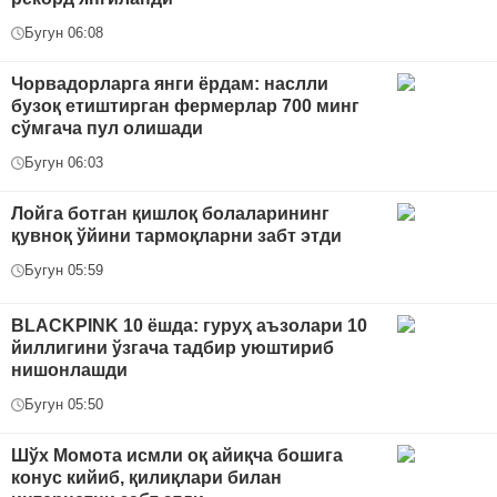
Бугун 06:08
Чорвадорларга янги ёрдам: наслли
бузоқ етиштирган фермерлар 700 минг
сўмгача пул олишади
Бугун 06:03
Лойга ботган қишлоқ болаларининг
қувноқ ўйини тармоқларни забт этди
Бугун 05:59
BLACKPINK 10 ёшда: гуруҳ аъзолари 10
йиллигини ўзгача тадбир уюштириб
нишонлашди
Бугун 05:50
Шўх Момота исмли оқ айиқча бошига
конус кийиб, қилиқлари билан