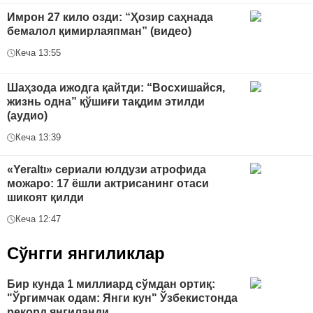
Имрон 27 кило озди: “Ҳозир саҳнада
бемалол қимирлаяпман” (видео)
Кеча 13:55
Шаҳзода ижодга қайтди: “Восхишайся,
жизнь одна” қўшиғи тақдим этилди
(аудио)
Кеча 13:39
«Yeraltı» сериали юлдузи атрофида
можаро: 17 ёшли актрисанинг отаси
шикоят қилди
Кеча 12:47
Сўнгги янгиликлар
Бир кунда 1 миллиард сўмдан ортиқ:
"Ўргимчак одам: Янги кун" Ўзбекистонда
рекорд янгиланди