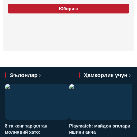
Юбориш
…
Эълонлар
Ҳамкорлик учун
8 та кенг тарқалган
Playmatch: майдон эгалари
P
молиявий хато:
ишини анча
у