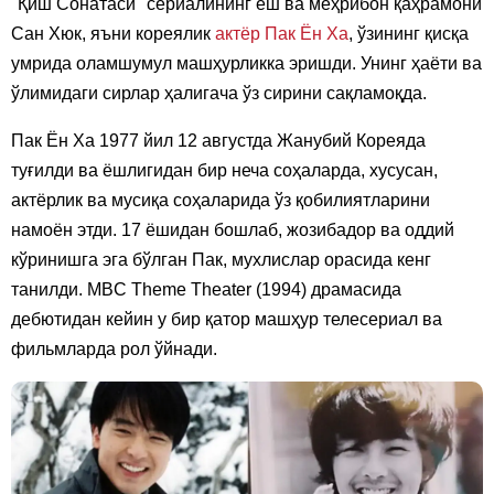
"Қиш Сонатаси" сериалининг ёш ва меҳрибон қаҳрамони
Сан Хюк, яъни кореялик
актёр
Пак Ён Ха
, ўзининг қисқа
умрида оламшумул машҳурликка эришди. Унинг ҳаёти ва
ўлимидаги сирлар ҳалигача ўз сирини сақламоқда.
Пак Ён Ха 1977 йил 12 августда Жанубий Кореяда
туғилди ва ёшлигидан бир неча соҳаларда, хусусан,
актёрлик ва мусиқа соҳаларида ўз қобилиятларини
намоён этди. 17 ёшидан бошлаб, жозибадор ва оддий
кўринишга эга бўлган Пак, мухлислар орасида кенг
танилди. MBC Theme Theater (1994) драмасида
дебютидан кейин у бир қатор машҳур телесериал ва
фильмларда рол ўйнади.