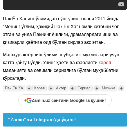
Пак Ён Ханинг ўлимидан сўнг унинг онаси 2011 йилда
“Менинг ўғлим, ҳақиқий Пак Ён Ха” номли китобни чоп
этган ва унда Пакнинг ёшлиги, драмалардаги иши ва
қизиқарли ҳаётига оид бўлган сирлар акс этган.
Машҳур актёрнинг ўлими, шубҳасиз, мухлислари учун
катта қайғу бўлди. Унинг ҳаёти ва фаолияти
корея
маданияти ва севимли сериалига бўлган муҳаббатни
кўрсатади.
+
+
+
+
+
Пак Ён Ха
Корея
Актёр
Сериал
Музыка
+
Zamin.uz сайтини Google'га қўшинг
"Zamin"ни Telegram'да ўқинг!