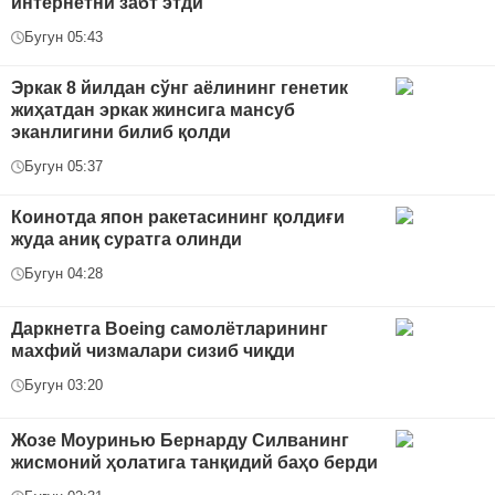
интернетни забт этди
Бугун 05:43
Эркак 8 йилдан сўнг аёлининг генетик
жиҳатдан эркак жинсига мансуб
эканлигини билиб қолди
Бугун 05:37
Коинотда япон ракетасининг қолдиғи
жуда аниқ суратга олинди
Бугун 04:28
Даркнетга Boeing самолётларининг
махфий чизмалари сизиб чиқди
Бугун 03:20
Жозе Моуринью Бернарду Силванинг
жисмоний ҳолатига танқидий баҳо берди