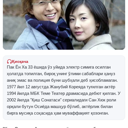
Қисқача
Пак Ён Ха 33 ёшида ўз уйида электр симига осилган
ҳолатда топилган, бироқ унинг ўлими сабаблари ҳануз
аниқ эмас ва полиция буни шубҳали деб ҳисобламаган.
1977 йил 12 августда Жанубий Кореяда туғилган актёр
1994 йилда МБК Теме Театер драмасида дебют қилган. У
2002 йилда "Қиш Сонатаси" сериалидаги Сан Хюк роли
орқали бутун Осиёда машҳур бўлиб, актёрлик билан
бирга мусиқа соҳасида ҳам муваффақият қозонган.