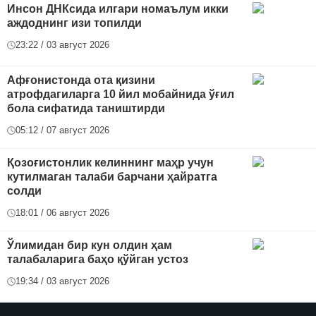
Инсон ДНКсида илгари номаълум икки
аждоднинг изи топилди
23:22 / 03 август 2026
Афғонистонда ота қизини
атрофдагиларга 10 йил мобайнида ўғил
бола сифатида таништирди
05:12 / 07 август 2026
Қозоғистонлик келиннинг маҳр учун
кутилмаган талаби барчани ҳайратга
солди
18:01 / 06 август 2026
Ўлимидан бир кун олдин ҳам
талабаларига баҳо қўйган устоз
19:34 / 03 август 2026