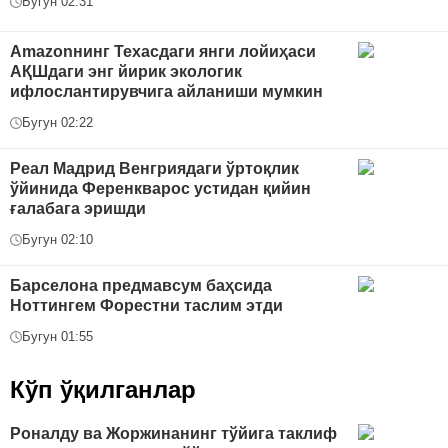
Бугун 02:31
Amazonнинг Техасдаги янги лойиҳаси
АҚШдаги энг йирик экологик
ифлослантирувчига айланиши мумкин
Бугун 02:22
Реал Мадрид Венгриядаги ўртоқлик
ўйинида Ференкварос устидан қийин
ғалабага эришди
Бугун 02:10
Барселона предмавсум баҳсида
Ноттингем Форестни таслим этди
Бугун 01:55
Кўп ўқилганлар
Роналду ва Жоржинанинг тўйига таклиф