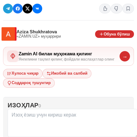
Aziza Shukhratova
Обуна бўлиш
«ZAMIN.UZ»
муҳаррири
Zamin AI билан муҳокама қилинг
→
Янгиликни таҳлил қилинг, фойдали маслаҳатлар олинг
Хулоса чиқар
Ижобий ва салбий
Соддароқ тушунтир
ИЗОҲЛАР
0