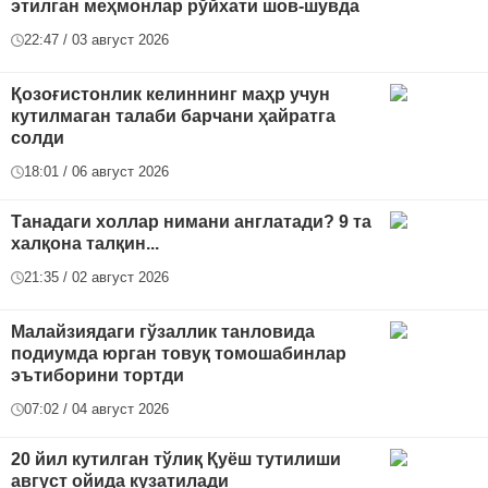
этилган меҳмонлар рўйхати шов-шувда
22:47 / 03 август 2026
Қозоғистонлик келиннинг маҳр учун
кутилмаган талаби барчани ҳайратга
солди
18:01 / 06 август 2026
Танадаги холлар нимани англатади? 9 та
халқона талқин...
21:35 / 02 август 2026
Малайзиядаги гўзаллик танловида
подиумда юрган товуқ томошабинлар
эътиборини тортди
07:02 / 04 август 2026
20 йил кутилган тўлиқ Қуёш тутилиши
август ойида кузатилади