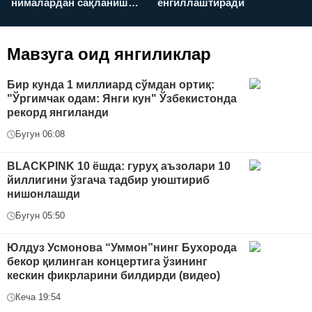
нималардан сақланиш
енгиллаштиради
х
керак?
Мавзуга оид янгиликлар
Бир кунда 1 миллиард сўмдан ортиқ:
"Ўргимчак одам: Янги кун" Ўзбекистонда
рекорд янгиланди
Бугун 06:08
BLACKPINK 10 ёшда: гуруҳ аъзолари 10
йиллигини ўзгача тадбир уюштириб
нишонлашди
Бугун 05:50
Юлдуз Усмонова “Уммон”нинг Бухорода
бекор қилинган концертига ўзининг
кескин фикрларини билдирди (видео)
Кеча 19:54