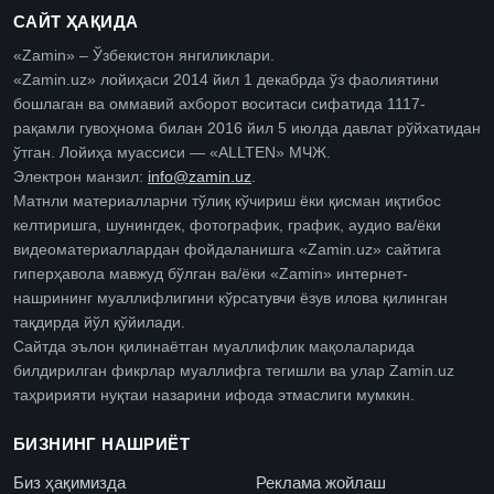
САЙТ ҲАҚИДА
«Zamin» – Ўзбекистон янгиликлари.
«Zamin.uz» лойиҳаси 2014 йил 1 декабрда ўз фаолиятини
бошлаган ва оммавий ахборот воситаси сифатида 1117-
рақамли гувоҳнома билан 2016 йил 5 июлда давлат рўйхатидан
ўтган. Лойиҳа муассиси — «ALLTEN» МЧЖ.
Электрон манзил:
info@zamin.uz
.
Матнли материалларни тўлиқ кўчириш ёки қисман иқтибос
келтиришга, шунингдек, фотографик, график, аудио ва/ёки
видеоматериаллардан фойдаланишга «Zamin.uz» сайтига
гиперҳавола мавжуд бўлган ва/ёки «Zamin» интернет-
нашрининг муаллифлигини кўрсатувчи ёзув илова қилинган
тақдирда йўл қўйилади.
Сайтда эълон қилинаётган муаллифлик мақолаларида
билдирилган фикрлар муаллифга тегишли ва улар Zamin.uz
таҳририяти нуқтаи назарини ифода этмаслиги мумкин.
БИЗНИНГ НАШРИЁТ
Биз ҳақимизда
Реклама жойлаш