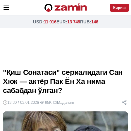
Кириш
USD
:
11 916
EUR
:
13 749
RUB
:
146
"Қиш Сонатаси" сериалидаги Сан
Хюк — актёр Пак Ён Ха нима
сабабдан ўлган?
13:30 / 03.01.2026
·
95K
·
Маданият