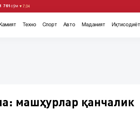
1 761
сўм
▼
7,04
Жамият
Техно
Спорт
Авто
Маданият
Иқтисодиё
ча: машҳурлар қанчалик