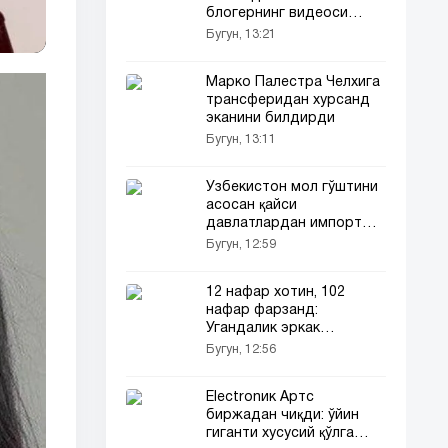
блогернинг видеоси
ижтимоий тармоқларда
Бугун, 13:21
муҳокамаларга сабаб
бўлди (видео)
Марко Палестра Челхига
трансферидан хурсанд
эканини билдирди
Бугун, 13:11
Ўзбекистон мол гўштини
асосан қайси
давлатлардан импорт
қилмоқда?
Бугун, 12:59
12 нафар хотин, 102
нафар фарзанд:
Угандалик эркак
кутилмаган қарор қабул
Бугун, 12:56
қилди
Electronик Артс
биржадан чиқди: ўйин
гиганти хусусий қўлга