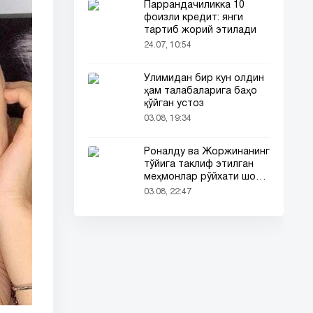
Паррандачиликка 10
фоизли кредит: янги
тартиб жорий этилади
24.07, 10:54
Ўлимидан бир кун олдин
ҳам талабаларига баҳо
қўйган устоз
03.08, 19:34
Роналду ва Жоржинанинг
тўйига таклиф этилган
меҳмонлар рўйхати шов-
шувда
03.08, 22:47