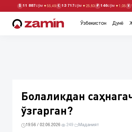
11 887
сўм
13 717
сўм
146
сўм
$
€
₽
¥
▼
55,49
▼
25,83
▼
1,05
Ўзбекистон
Дунё
Болаликдан саҳнага
ўзгарган?
19:56 / 02.06.2026
·
249
·
Маданият