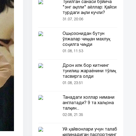
Туғилган санаси бўйича
"энг ақлли" аёллар: Қайси
турдаги ақли кучли?
31.07, 20:06
Ошқозонидан бутун
ўлжалар чиққан махлуқ
соҳилга чиқди
01.08, 11:53
Дрон илк бор китнинг
туғилиш жараёнини тўлиқ
тасвирга олди
01.08, 23:51
Танадаги холлар нимани
англатади? 9 та халқона
талқин...
02.08, 21:35
Уй ҳайвонлари учун талаб
қилинадиган паспортнинг