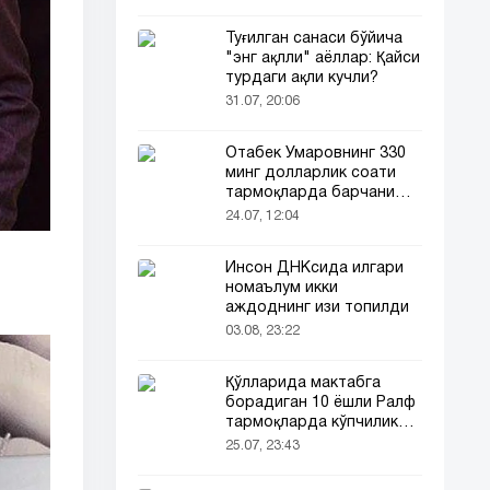
Туғилган санаси бўйича
"энг ақлли" аёллар: Қайси
турдаги ақли кучли?
31.07, 20:06
Отабек Умаровнинг 330
минг долларлик соати
тармоқларда барчани
эътиборини тортди!
24.07, 12:04
Инсон ДНКсида илгари
номаълум икки
аждоднинг изи топилди
03.08, 23:22
Қўлларида мактабга
борадиган 10 ёшли Ралф
тармоқларда кўпчиликни
таъсирлантирди
25.07, 23:43