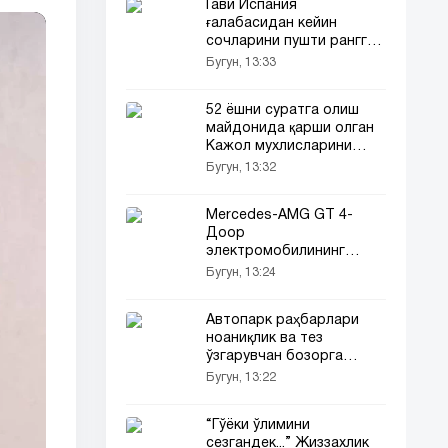
Гави Испания
ғалабасидан кейин
сочларини пушти рангга
бўяди
Бугун, 13:33
52 ёшни суратга олиш
майдонида қарши олган
Кажол мухлисларини
ҳайратда қолдирди
Бугун, 13:32
(видео)
Mercedes-AMG GT 4-
Доор
электромобилининг
арзонроқ 53 версияси
Бугун, 13:24
тақдим этилди
Автопарк раҳбарлари
ноаниқлик ва тез
ўзгарувчан бозорга
мослашиши керак
Бугун, 13:22
“Гўёки ўлимини
сезгандек...” Жиззахлик