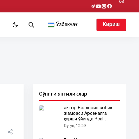
т
Ўзбекча
▾
Кириш
Сўнгги янгиликлар
эктор Беллерин собиқ
жамоаси Арсеналга
қарши ўйинда Real
Betisни сардор
Бугун, 13:39
сифатида майдонга
бошлаб тушди