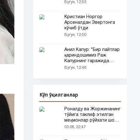
ўтди
Бугун, 12:53
Кристиан Норгор
Арсеналдан Эвертонга
кўчиб ўтди
Бугун, 12:50
Анил Капур: “Бир пайтлар
қариндошимиз Раж
Капурнинг гаражида
яшаганмиз”
Бугун, 12:46
Кўп ўқилганлар
Роналду ва Жоржинанинг
тўйига таклиф этилган
меҳмонлар рўйхати шов-
шувда
03.08, 22:47