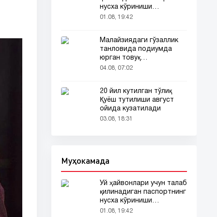
нусха кўриниши
тармоқларда тарқалди
01.08, 19:42
Малайзиядаги гўзаллик
танловида подиумда
юрган товуқ
томошабинлар
04.08, 07:02
эътиборини тортди
20 йил кутилган тўлиқ
Қуёш тутилиши август
ойида кузатилади
03.08, 18:31
Муҳокамада
Уй ҳайвонлари учун талаб
қилинадиган паспортнинг
нусха кўриниши
тармоқларда тарқалди
01.08, 19:42