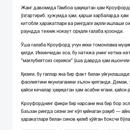
Жанг давомида Гамбоа ҳақиқатан ҳам Кроуфордга
ўзгартириб, ҳужумда ҳам, қарши зарбаларда ҳам 
китобли ҳаракатлари ва рингдаги ақлли ишлаши о
раундда техник нокаут орқали ғалаба қозонди.
Ўша ғалаба Кроуфорд учун икки томонлама муҳим
қилди. Иккинчидан эса, бу натижа унинг кетма-к
“мағлубиятсиз серияси” ўша даврда ҳам ишончли
Қизиғи, бу гаплар яна бир факт билан уйғунлаша
фаолиятини якунлаганини эълон қилганди. Демак, 
қайси кечалар ҳақиқатан ҳам асабни егани, қайси р
Кроуфорднинг фикри бир нарсани яна бир бор эсл
Баъзан рингда сизни энг кўп қийнаган рақиб — айн
ҳаракатлари билан синов қилиб қўйган боксчи бў