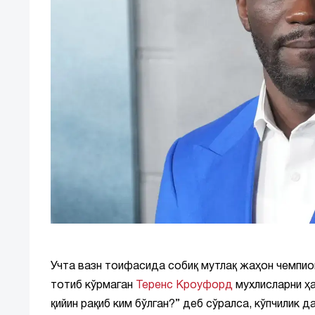
Учта вазн тоифасида собиқ мутлақ жаҳон чемпион
тотиб кўрмаган
Теренс Кроуфорд
мухлисларни ҳа
қийин рақиб ким бўлган?” деб сўралса, кўпчилик 