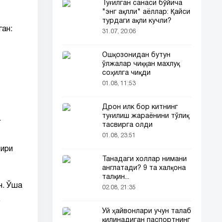
Туғилган санаси бўйича
"энг ақлли" аёллар: Қайси
турдаги ақли кучли?
ган:
31.07, 20:06
Ошқозонидан бутун
ўлжалар чиққан махлуқ
соҳилга чиқди
01.08, 11:53
Дрон илк бор китнинг
туғилиш жараёнини тўлиқ
г
тасвирга олди
01.08, 23:51
бири
Танадаги холлар нимани
англатади? 9 та халқона
талқин...
н. Ўша
02.08, 21:35
,
Уй ҳайвонлари учун талаб
қилинадиган паспортнинг