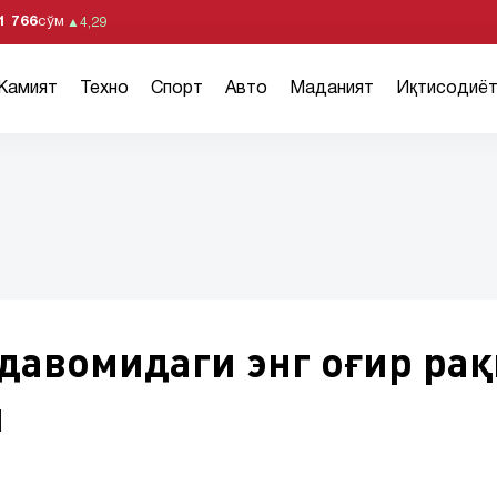
1 766
сўм
▲
4,29
Жамият
Техно
Спорт
Авто
Маданият
Иқтисодиё
давомидаги энг оғир рақ
и