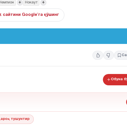
+
+
Чемпион
Нокаут
z сайтини Google'га қўшинг
Са
Обуна 
ароқ тушунтир