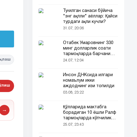
Туғилган санаси бўйича
"энг ақлли" аёллар: Қайси
турдаги ақли кучли?
31.07, 20:06
Отабек Умаровнинг 330
минг долларлик соати
тармоқларда барчани
эътиборини тортди!
қлаш
24.07, 12:04
Инсон ДНКсида илгари
номаълум икки
бўлиш
аждоднинг изи топилди
03.08, 23:22
Қўлларида мактабга
→
борадиган 10 ёшли Ралф
тармоқларда кўпчиликни
таъсирлантирди
25.07, 23:43