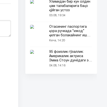
Ўлимидан бир кун олдин
ҳам талабаларига баҳо
қўйган устоз
03.08, 19:34
Отасининг паспортига
қора ручкада “ижод”
қилган болакайнинг иши
барчанинг диққатини
Кеча, 14:20
тортди
95 фоизлик гўзаллик:
Америкалик актриса
Эмма Стоун дунёдаги энг
гўзал аёл деб топилди!
04.08, 14:16