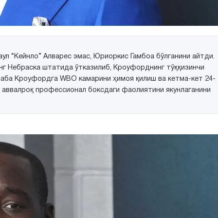
ул “Кейнло” Алварес эмас, Юриоркис Гамбоа бўлганини айтди.
инг Небраска штатида ўтказилиб, Кроуфорднинг тўққизинчи
алаба Кроуфордга WBO камарини ҳимоя қилиш ва кетма-кет 24-
д аввалроқ профессионал боксдаги фаолиятини якунлаганини