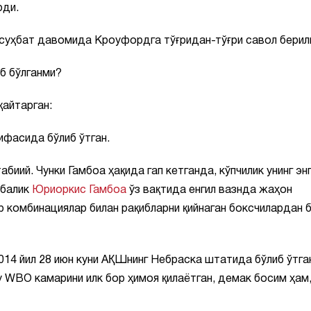
рди.
а, суҳбат давомида Кроуфордга тўғридан-тўғри савол берил
иб бўлганми?
қайтарган:
оифасида бўлиб ўтган.
биий. Чунки Гамбоа ҳақида гап кетганда, кўпчилик унинг эн
убалик
Юриоркис Гамбоа
ўз вақтида енгил вазнда жаҳон
ир комбинациялар билан рақибларни қийнаган боксчилардан 
14 йил 28 июн куни АҚШнинг Небраска штатида бўлиб ўтга
у WBO камарини илк бор ҳимоя қилаётган, демак босим ҳам