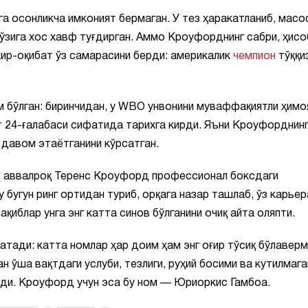
 осонликча имконият бермаган. У тез ҳаракатланиб, мас
ўзига хос хавф туғдирган. Аммо Кроуфорднинг сабри, ҳисо
хир-оқибат ўз самарасини берди: америкалик
чемпион
тўққи
 бўлган: биринчидан, у WBO унвонини муваффақиятли ҳимо
ет 24-ғалабаси сифатида тарихга кирди. Яъни Кроуфорднин
 давом этаётганини кўрсатган.
ди: аввалроқ Теренс Кроуфорд профессионал боксдаги
у бугун ринг ортидан туриб, орқага назар ташлаб, ўз карье
ақиблар унга энг катта синов бўлганини очиқ айта оляпти.
атади: катта номлар ҳар доим ҳам энг оғир тўсиқ бўлаверм
ан ўша вақтдаги услуби, тезлиги, руҳий босими ва кутилмага
лади. Кроуфорд учун эса бу ном — Юриоркис Гамбоа.