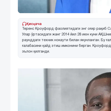
Қисқача
Теренс Кроуфорд фаолиятидаги энг оғир рақиб Са
Улар ўртасидаги жанг 2014 йил 28 июн куни АҚШн
раунддаги техник нокаути билан якунланган. Бу ғ
ғалабасини қайд этиш имконини берган. Кроуфор
эълон қилганди.