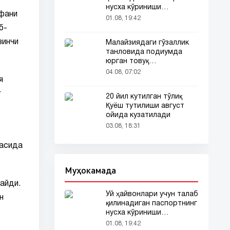
нусха кўриниши
офани
тармоқларда тарқалди
01.08, 19:42
б-
зинчи
Малайзиядаги гўзаллик
танловида подиумда
юрган товуқ
томошабинлар
04.08, 07:02
я
эътиборини тортди
г
20 йил кутилган тўлиқ
Қуёш тутилиши август
ойида кузатилади
03.08, 18:31
расида
Муҳокамада
айди.
Уй ҳайвонлари учун талаб
н
қилинадиган паспортнинг
нусха кўриниши
тармоқларда тарқалди
01.08, 19:42