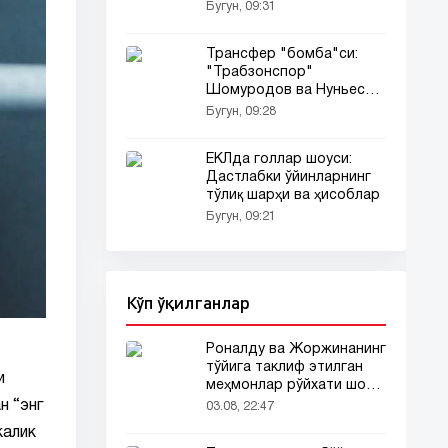
трансфер қилинди
Бугун, 09:31
Трансфер "бомба"си:
"Трабзонспор"
Шомуродов ва Нуньесни
сотиб олмоқчи!
Бугун, 09:28
ЕКЛда голлар шоуси:
Дастлабки ўйинларнинг
тўлиқ шарҳи ва ҳисоблар
Бугун, 09:21
Кўп ўқилганлар
Роналду ва Жоржинанинг
тўйига таклиф этилган
и
меҳмонлар рўйхати шов-
шувда
н “энг
03.08, 22:47
калик