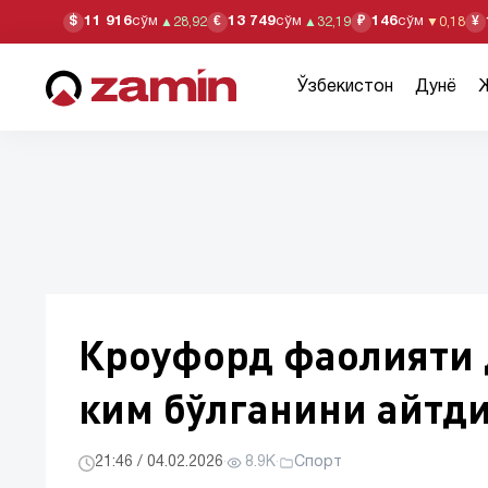
11 916
сўм
13 749
сўм
146
сўм
$
€
₽
¥
▲
28,92
▲
32,19
▼
0,18
Ўзбекистон
Дунё
Кроуфорд фаолияти 
ким бўлганини айтд
21:46 / 04.02.2026
·
8.9K
·
Спорт