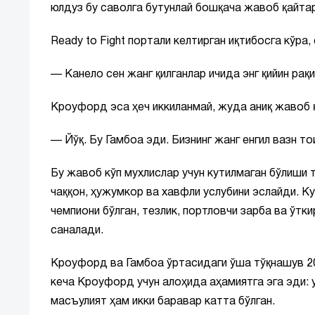
юлдуз бу саволга бутунлай бошқача жавоб қайта
Ready to Fight портали келтирган иқтибосга кўр
— Канело сен жанг қилганлар ичида энг қийин рақ
Кроуфорд эса ҳеч иккиланмай, жуда аниқ жавоб 
— Йўқ. Бу Гамбоа эди. Бизнинг жанг енгил вазн т
Бу жавоб кўп мухлислар учун кутилмаган бўлиши та
чаққон, ҳужумкор ва хавфли услубини эслайди. К
чемпиони бўлган, тезлик, портловчи зарба ва ўтк
саналади.
Кроуфорд ва Гамбоа ўртасидаги ўша тўқнашув 20
кеча Кроуфорд учун алоҳида аҳамиятга эга эди: 
масъулият ҳам икки баравар катта бўлган.