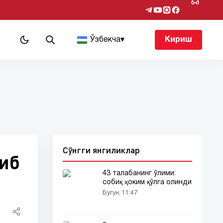
т
Ўзбекча
▾
Кириш
Сўнгги янгиликлар
иб
43 талабанинг ўлими:
собиқ ҳоким қўлга олинди
Бугун, 11:47