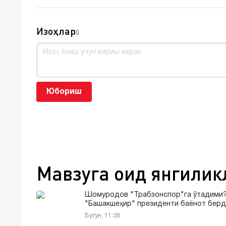
Изоҳлар
0
Юбориш
Мавзуга оид янгилик
Шомуродов "Трабзонспор"га ўтадими
"Башакшеҳир" президенти баёнот берд
Бугун, 11:38