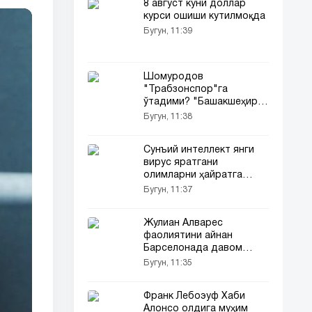
8 август куни доллар
курси ошиши кутилмоқда
Бугун, 11:39
Шомуродов
"Трабзонспор"га
ўтадими? "Башакшеҳир"
президенти баёнот
Бугун, 11:38
берди
Сунъий интеллект янги
вирус яратгани
олимларни ҳайратга
солди
Бугун, 11:37
Жулиан Алварес
фаолиятини айнан
Барселонада давом
эттирмоқчи
Бугун, 11:35
Франк Лебоэуф Хаби
Алонсо олдига муҳим