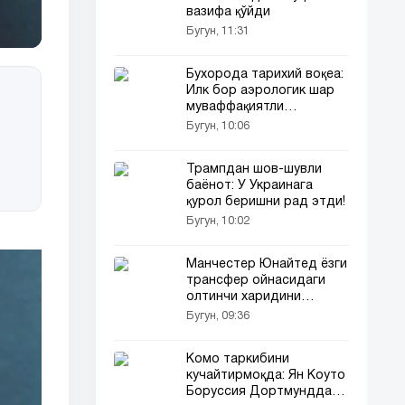
вазифа қўйди
Бугун, 11:31
Бухорода тарихий воқеа:
Илк бор аэрологик шар
муваффақиятли
учирилди!
Бугун, 10:06
Трампдан шов-шувли
баёнот: У Украинага
қурол беришни рад этди!
Бугун, 10:02
Манчестер Юнайтед ёзги
трансфер ойнасидаги
олтинчи харидини
расман эълон қилди
Бугун, 09:36
Комо таркибини
кучайтирмоқда: Ян Коуто
Боруссия Дортмунддан