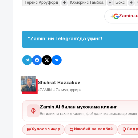
+
+
+
Теренс Кроуфорд
Юриоркис Гамбоа
Бокс
+
Zamin.u
"Zamin"ни Telegram'да ўқинг!
Shuhrat Razzakov
«ZAMIN.UZ»
муҳаррири
Zamin AI билан мухокама килинг
Янгиликни тахлил килинг, фойдали маслихатлар олинг
Хулоса чиқар
Ижобий ва салбий
Содд