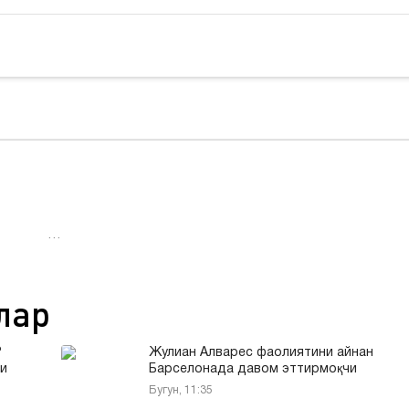
…
лар
?
Жулиан Алварес фаолиятини айнан
и
Барселонада давом эттирмоқчи
Бугун, 11:35