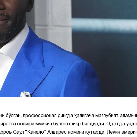
и бўлган, профессионал рингда ҳалигача мағлубият аламин
йратга солиши мумкин бўлган фикр билдирди. Одатда унда
дарров Саул “Канело” Алварес номини кутарди. Лекин амери