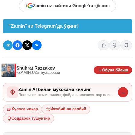
+
Zamin.uz сайтини Google'га қўшинг
"Zamin"ни Telegram'да ўқинг!
Shuhrat Razzakov
Обуна бўлиш
«ZAMIN.UZ»
муҳаррири
Zamin AI билан мухокама килинг
→
Янгиликни тахлил килинг, фойдали маслихатлар олинг
Хулоса чиқар
Ижобий ва салбий
Соддароқ тушунтир