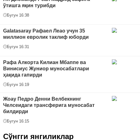
ўтишга яқин турибди
Бугун 16:38
Galatasaray Рафаел Леао учун 35
миллион евролик таклиф юборди
Бугун 16:31
Рафа Алкорта Килиан Мбаппе ва
Винисиус Жуниор муносабатлари
ҳақида гапирди
Бугун 16:19
Жоау Педро Денни Велбекнинг
Челсеидаги трансферига муносабат
билдирди
Бугун 16:15
Сўнгги янгиликлар