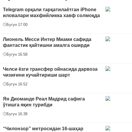
Telegram орқали тарқатилаётган iPhone
иловалари махфийликка хавф солмоқда
Бугун 17:00
Лионель Месси Интер Миами сафида
фантастик қайтишни амалга оширди
Бугун 16:58
Челси ёзги трансфер ойнасида дарвоза
чизиғини кучайтириши шарт
Бугун 16:52
Ян Диоманде Реал Мадрид сафига
ўтишга яқин турибди
Бугун 16:38
“Чилонзор” метросидан 16-шаҳар