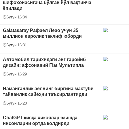
шифохонасигача бўлган йўл вақтинча
ёпилади
Бугун 16:34
Galatasaray Рафаел Леао учун 35
миллион евролик таклиф юборди
Бугун 16:31
Автомобил тарихидаги энг ғаройиб
дизайн: афсонавий Fiat Мультипла
Бугун 16:29
Наманганлик аёлнинг биргина мактуби
тайванлик сайёҳни таъсирлантирди
Бугун 16:28
ChatGPT қисқа ҳикоялар ёзишда
инсонларни ортда қолдирди