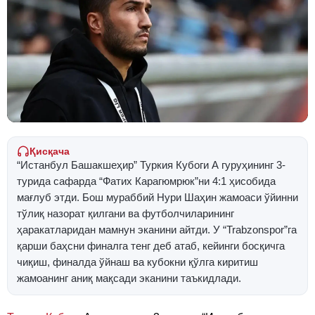
Қисқача
“Истанбул Башакшеҳир” Туркия Кубоги А гуруҳининг 3-
турида сафарда “Фатих Карагюмрюк”ни 4:1 ҳисобида
мағлуб этди. Бош мураббий Нури Шаҳин жамоаси ўйинни
тўлиқ назорат қилгани ва футболчиларининг
ҳаракатларидан мамнун эканини айтди. У “Trabzonspor”га
қарши баҳсни финалга тенг деб атаб, кейинги босқичга
чиқиш, финалда ўйнаш ва кубокни қўлга киритиш
жамоанинг аниқ мақсади эканини таъкидлади.