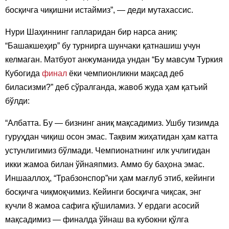
босқичга чиқишни истаймиз”, — деди мутахассис.
Нури Шаҳиннинг гапларидан бир нарса аниқ:
“Башакшеҳир” бу турнирга шунчаки қатнашиш учун
келмаган. Матбуот анжуманида ундан “Бу мавсум Туркия
Кубогида
финал
ёки чемпионликни мақсад деб
биласизми?” деб сўралганда, жавоб жуда ҳам қатъий
бўлди:
“Албатта. Бу — бизнинг аниқ мақсадимиз. Ушбу тизимда
гуруҳдан чиқиш осон эмас. Тақвим жиҳатидан ҳам катта
устунлигимиз бўлмади. Чемпионатнинг илк учлигидан
икки жамоа билан ўйнаяпмиз. Аммо бу баҳона эмас.
Иншааллоҳ, “Трабзонспор”ни ҳам мағлуб этиб, кейинги
босқичга чиқмоқчимиз. Кейинги босқичга чиқсак, энг
кучли 8 жамоа сафига қўшиламиз. У ердаги асосий
мақсадимиз — финалда ўйнаш ва кубокни қўлга