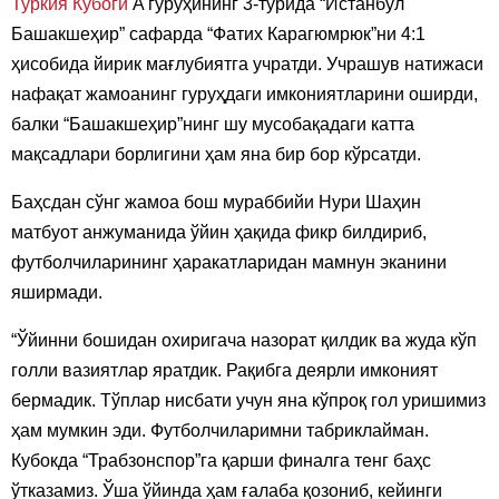
Туркия Кубоги
A гуруҳининг 3-турида “Истанбул
Башакшеҳир” сафарда “Фатих Карагюмрюк”ни 4:1
ҳисобида йирик мағлубиятга учратди. Учрашув натижаси
нафақат жамоанинг гуруҳдаги имкониятларини оширди,
балки “Башакшеҳир”нинг шу мусобақадаги катта
мақсадлари борлигини ҳам яна бир бор кўрсатди.
Баҳсдан сўнг жамоа бош мураббийи Нури Шаҳин
матбуот анжуманида ўйин ҳақида фикр билдириб,
футболчиларининг ҳаракатларидан мамнун эканини
яширмади.
“Ўйинни бошидан охиригача назорат қилдик ва жуда кўп
голли вазиятлар яратдик. Рақибга деярли имконият
бермадик. Тўплар нисбати учун яна кўпроқ гол уришимиз
ҳам мумкин эди. Футболчиларимни табриклайман.
Кубокда “Трабзонспор”га қарши финалга тенг баҳс
ўтказамиз. Ўша ўйинда ҳам ғалаба қозониб, кейинги