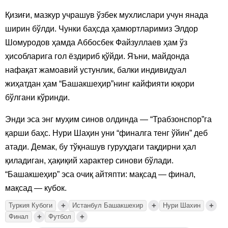
Қизиғи, мазкур учрашув ўзбек мухлислари учун янада
ширин бўлди. Чунки баҳсда ҳамюртларимиз Элдор
Шомуродов ҳамда Аббосбек Файзуллаев ҳам ўз
ҳисобларига гол ёздириб қўйди. Яъни, майдонда
нафақат жамоавий устунлик, балки индивидуал
жиҳатдан ҳам “Башакшеҳир”нинг кайфияти юқори
бўлгани кўринди.
Энди эса энг муҳим синов олдинда — “Трабзонспор”га
қарши баҳс. Нури Шаҳин уни “финалга тенг ўйин” деб
атади. Демак, бу тўқнашув гуруҳдаги тақдирни ҳал
қиладиган, ҳақиқий характер синови бўлади.
“Башакшеҳир” эса очиқ айтяпти: мақсад — финал,
мақсад — кубок.
+
+
+
Туркия Кубоги
Истанбул Башакшехир
Нури Шахин
+
+
Финал
Футбол