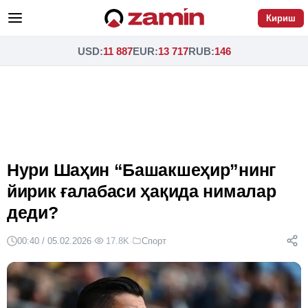
Кириш
USD
:
11 887
EUR
:
13 717
RUB
:
146
Нури Шаҳин “Башакшеҳир”нинг
йирик ғалабаси ҳақида нималар
деди?
00:40 / 05.02.2026
·
17.8K
·
Спорт