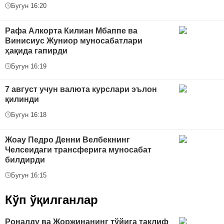
Бугун 16:20
Рафа Алкорта Килиан Мбаппе ва
Винисиус Жуниор муносабатлари
ҳақида гапирди
Бугун 16:19
7 август учун валюта курслари эълон
қилинди
Бугун 16:18
Жоау Педро Денни Велбекнинг
Челсеидаги трансферига муносабат
билдирди
Бугун 16:15
Кўп ўқилганлар
Роналду ва Жоржинанинг тўйига таклиф