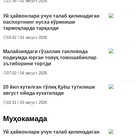
21:35 / 02 август 2026
Уй ҳайвонлари учун талаб қилинадиган
паспортнинг нусха кўриниши
тармоқларда тарқалди
19:42 / 01 август 2026
Малайзиядаги гўзаллик танловида
подиумда юрган товуқ томошабинлар
эътиборини тортди
07:02 / 04 август 2026
20 йил кутилган тўлиқ Қуёш тутилиши
август ойида кузатилади
18:31 / 03 август 2026
Муҳокамада
Уй ҳайвонлари учун талаб қилинадиган