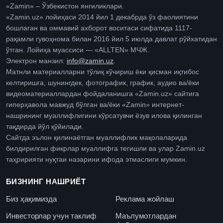
«Zamin» – Ўзбекистон янгиликлари.
«Zamin.uz» лойиҳаси 2014 йил 1 декабрда ўз фаолиятини
бошлаган ва оммавий ахборот воситаси сифатида 1117-
рақамли гувоҳнома билан 2016 йил 5 июлда давлат рўйхатидан
ўтган. Лойиҳа муассиси — «ALLTEN» МЧЖ.
Электрон манзил:
info@zamin.uz
.
Матнли материалларни тўлиқ кўчириш ёки қисман иқтибос
келтиришга, шунингдек, фотографик, график, аудио ва/ёки
видеоматериаллардан фойдаланишга «Zamin.uz» сайтига
гиперҳавола мавжуд бўлган ва/ёки «Zamin» интернет-
нашрининг муаллифлигини кўрсатувчи ёзув илова қилинган
тақдирда йўл қўйилади.
Сайтда эълон қилинаётган муаллифлик мақолаларида
билдирилган фикрлар муаллифга тегишли ва улар Zamin.uz
таҳририяти нуқтаи назарини ифода этмаслиги мумкин.
БИЗНИНГ НАШРИЁТ
Биз ҳақимизда
Реклама жойлаш
Инвесторлар учун таклиф
Маълумотлардан