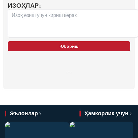
ИЗОҲЛАР
0
Юбориш
…
Эълонлар
Ҳамкорлик учун