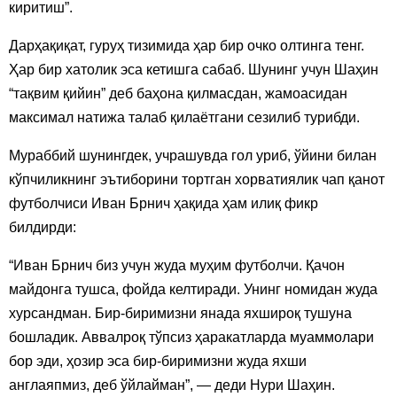
киритиш”.
Дарҳақиқат, гуруҳ тизимида ҳар бир очко олтинга тенг.
Ҳар бир хатолик эса кетишга сабаб. Шунинг учун Шаҳин
“тақвим қийин” деб баҳона қилмасдан, жамоасидан
максимал натижа талаб қилаётгани сезилиб турибди.
Мураббий шунингдек, учрашувда гол уриб, ўйини билан
кўпчиликнинг эътиборини тортган хорватиялик чап қанот
футболчиси Иван Брнич ҳақида ҳам илиқ фикр
билдирди:
“Иван Брнич биз учун жуда муҳим футболчи. Қачон
майдонга тушса, фойда келтиради. Унинг номидан жуда
хурсандман. Бир-биримизни янада яхшироқ тушуна
бошладик. Аввалроқ тўпсиз ҳаракатларда муаммолари
бор эди, ҳозир эса бир-биримизни жуда яхши
англаяпмиз, деб ўйлайман”, — деди Нури Шаҳин.