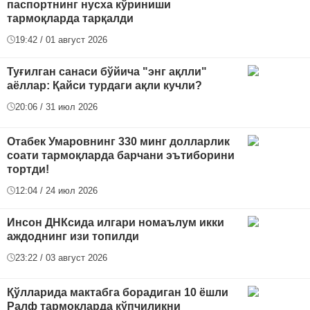
паспортнинг нусха кўриниши
тармоқларда тарқалди
19:42 / 01 август 2026
Туғилган санаси бўйича "энг ақлли"
аёллар: Қайси турдаги ақли кучли?
20:06 / 31 июл 2026
Отабек Умаровнинг 330 минг долларлик
соати тармоқларда барчани эътиборини
тортди!
12:04 / 24 июл 2026
Инсон ДНКсида илгари номаълум икки
аждоднинг изи топилди
23:22 / 03 август 2026
Қўлларида мактабга борадиган 10 ёшли
Ралф тармоқларда кўпчиликни