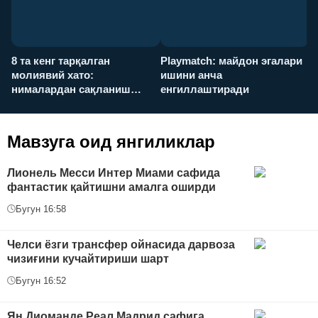
8 та кенг тарқалган
Playmatch: майдон эгалари
P
молиявий хато:
ишини анча
у
нималардан сақланиш
енгиллаштиради
х
керак?
Мавзуга оид янгиликлар
Лионель Месси Интер Миами сафида
фантастик қайтишни амалга оширди
Бугун 16:58
Челси ёзги трансфер ойнасида дарвоза
чизиғини кучайтириши шарт
Бугун 16:52
Ян Диоманде Реал Мадрид сафига