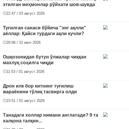
этилган меҳмонлар рўйхати шов-шувда
22:47 / 03 август 2026
Туғилган санаси бўйича "энг ақлли"
аёллар: Қайси турдаги ақли кучли?
20:06 / 31 июл 2026
Ошқозонидан бутун ўлжалар чиққан
махлуқ соҳилга чиқди
11:53 / 01 август 2026
Дрон илк бор китнинг туғилиш
жараёнини тўлиқ тасвирга олди
23:51 / 01 август 2026
Танадаги холлар нимани англатади? 9 та
халқона талқин...