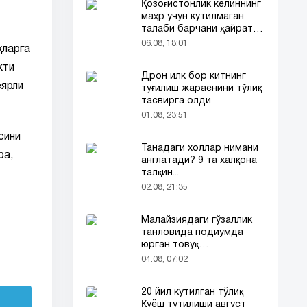
Қозоғистонлик келиннинг
маҳр учун кутилмаган
талаби барчани ҳайратга
солди
06.08, 18:01
қларга
кти
Дрон илк бор китнинг
еярли
туғилиш жараёнини тўлиқ
тасвирга олди
01.08, 23:51
сини
Танадаги холлар нимани
ра,
англатади? 9 та халқона
талқин...
02.08, 21:35
Малайзиядаги гўзаллик
танловида подиумда
юрган товуқ
томошабинлар
04.08, 07:02
эътиборини тортди
20 йил кутилган тўлиқ
Қуёш тутилиши август