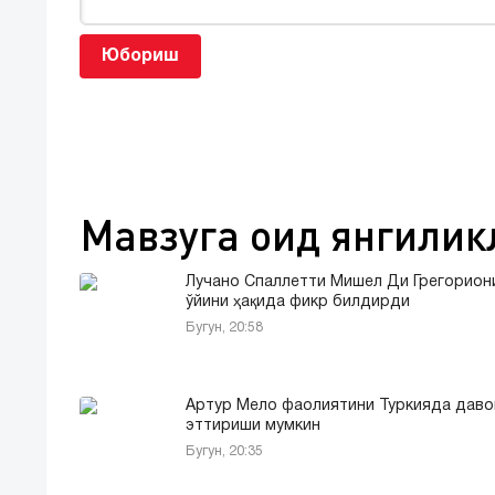
Юбориш
Мавзуга оид янгилик
Лучано Спаллетти Мишел Ди Грегорион
ўйини ҳақида фикр билдирди
Бугун, 20:58
Артур Мело фаолиятини Туркияда дав
эттириши мумкин
Бугун, 20:35