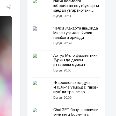
NASA космосга
юборилган ноутбукларни
қандай ўзгартиргани
маълум бўлди
Бугун, 20:51
Челси Жакарта шаҳрида
Милан устидан йирик
ғалабага эришди
Бугун, 20:39
Артур Мело фаолиятини
Туркияда давом
эттириши мумкин
Бугун, 20:35
«Барселона» юлдузи
«ПСЖ»га ўтмоқда: "шов-
шув"ли трансфер
тафсилотлари!
Бугун, 20:30
ChatGPT бепул версияси
учун янги босқич ва