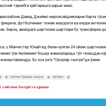
асосий таркибга қайтаришга қарши эмас.
дарвозабони Давид Джеймс мерсисайдликларни барча тўси
 фикрича, футболчининг техник маҳорати ва юқори интелле
рак. Бироқ, амалдаги шартнома шартлари бу трансферни д
са, у Манчестер Юнайтед билан қолган 24 ойлик шартнома
чининг ўзи Англиянинг бошқа жамоаларида тўп тепишдан кў
ежалаштирмоқда. Бу эса унга "Орзулар театри"да ўзини
+
+
+
р
Англия Премер-лигаси
Футбол
z сайтини Google'га қўшинг