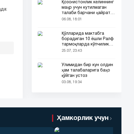
Қозоғистонлик келиннинг
маҳр учун кутилмаган
қда:
талаби барчани ҳайратга
солди
06.08, 18:01
Қўлларида мактабга
борадиган 10 ёшли Ралф
тармоқларда кўпчиликни
таъсирлантирди
25.07, 23:43
Ўлимидан бир кун олдин
ҳам талабаларига баҳо
қўйган устоз
03.08, 19:34
Ҳамкорлик учун