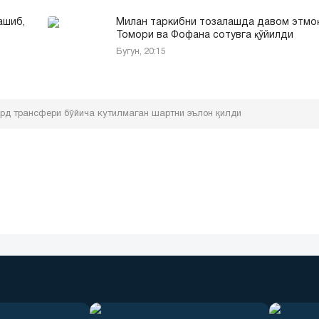
ашиб,
Милан таркибни тозалашда давом этмо
Томори ва Фофана сотувга қўйилди
Бугун, 20:15
д трансфери бўйича кутилмаган шартни эълон қилди