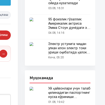
ойида кузатилади
03.08, 18:31
қлаш
95 фоизлик гўзаллик:
Америкалик актриса
Эмма Стоун дунёдаги энг
гўзал аёл деб топилди!
04.08, 14:16
бўлиш
Электр устунига чиққан
улкан илон электр токи
уриши оқибатида ҳалок
→
бўлди
Кеча, 05:20
Муҳокамада
Уй ҳайвонлари учун талаб
қилинадиган паспортнинг
нусха кўриниши
тармоқларда тарқалди
01.08, 19:42