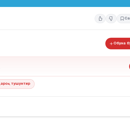
Са
Обуна 
ароқ тушунтир