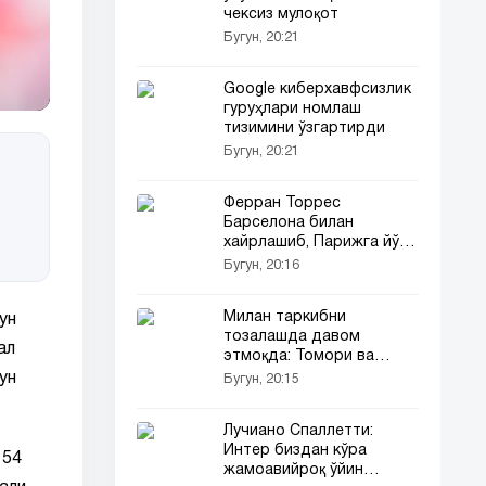
чексиз мулоқот
Бугун, 20:21
Google киберхавфсизлик
гуруҳлари номлаш
тизимини ўзгартирди
Бугун, 20:21
Ферран Торрес
Барселона билан
хайрлашиб, Парижга йўл
олишни хоҳламоқда
Бугун, 20:16
Милан таркибни
ун
тозалашда давом
ал
этмоқда: Томори ва
Фофана сотувга қўйилди
ун
Бугун, 20:15
Лучиано Спаллетти:
Интер биздан кўра
 54
жамоавийроқ ўйин