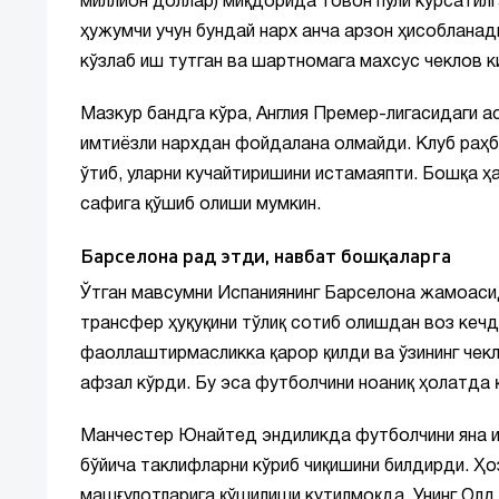
миллион доллар) миқдорида товон пули кўрсатилг
ҳужумчи учун бундай нарх анча арзон ҳисоблана
кўзлаб иш тутган ва шартномага махсус чеклов к
Мазкур бандга кўра, Англия Премер-лигасидаги 
имтиёзли нархдан фойдалана олмайди. Клуб раҳба
ўтиб, уларни кучайтиришини истамаяпти. Бошқа ҳ
сафига қўшиб олиши мумкин.
Барселона рад этди, навбат бошқаларга
Ўтган мавсумни Испаниянинг Барселона жамоаси
трансфер ҳуқуқини тўлиқ сотиб олишдан воз кечд
фаоллаштирмасликка қарор қилди ва ўзининг чек
афзал кўрди. Бу эса футболчини ноаниқ ҳолатда
Манчестер Юнайтед эндиликда футболчини яна и
бўйича таклифларни кўриб чиқишини билдирди. Ҳ
машғулотларига қўшилиши кутилмоқда. Унинг Олд