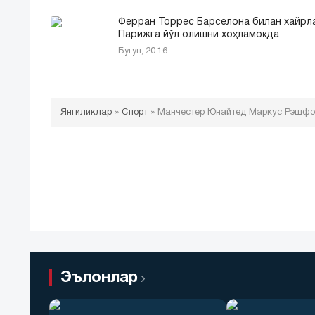
Ферран Торрес Барселона билан хайрл
Парижга йўл олишни хоҳламоқда
Бугун, 20:16
Янгиликлар
»
Спорт
»
Манчестер Юнайтед Маркус Рэшфор
Эълонлар