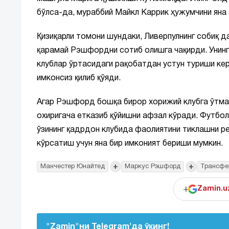
бўлса-да, мураббий Майкл Каррик ҳужумчини яна 
Қизиқарли томони шундаки, Ливерпулнинг собиқ 
қарамай Рэшфордни сотиб олишга чақирди. Унинг
клублар ўртасидаги рақобатдан устун туриши ке
имконсиз қилиб қўяди.
Агар Рэшфорд бошқа бирор хорижий клубга ўтма
охиригача етказиб қўйишни афзал кўради. Футбол
ўзининг қадрдон клубида фаолиятини тиклашни р
кўрсатиш учун яна бир имконият бериши мумкин.
+
+
Манчестер Юнайтед
Маркус Рэшфорд
Трансфе
+
Zamin.u
"Zamin"ни Telegram'да ўқинг!