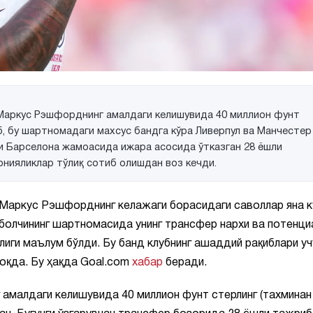
Маркус Рэшфорднинг амалдаги келишувида 40 миллион фунт
б, бу шартномадаги махсус бандга кўра Ливерпул ва Манчестер
и Барселона жамоасида ижара асосида ўтказган 28 ёшли
нияликлар тўлиқ сотиб олишдан воз кечди.
Маркус Рэшфорднинг келажаги борасидаги саволлар яна к
тболчининг шартномасида унинг трансфер нархи ва потенци
лиги маълум бўлди. Бу банд клубнинг ашаддий рақиблари уч
оқда. Бу ҳақда Goal.com
хабар
беради.
 амалдаги келишувида 40 миллион фунт стерлинг (тахминан