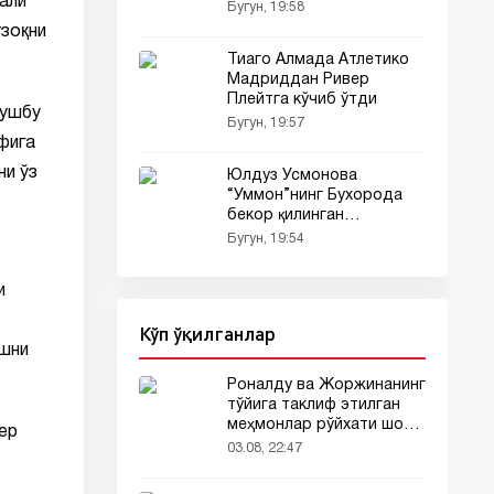
али
кўрсатди
Бугун, 19:58
узоқни
Тиаго Алмада Атлетико
Мадриддан Ривер
Плейтга кўчиб ўтди
 ушбу
Бугун, 19:57
фига
ни ўз
Юлдуз Усмонова
“Уммон”нинг Бухорода
бекор қилинган
концертига ўзининг
Бугун, 19:54
кескин фикрларини
билдирди (видео)
и
Кўп ўқилганлар
ишни
Роналду ва Жоржинанинг
тўйига таклиф этилган
меҳмонлар рўйхати шов-
ер
шувда
03.08, 22:47