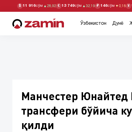
11 916
сўм
13 749
сўм
146
сўм
$
€
₽
¥
▲
28,92
▲
32,19
▼
0,18
Ўзбекистон
Дунё
Манчестер Юнайтед
трансфери бўйича к
қилди