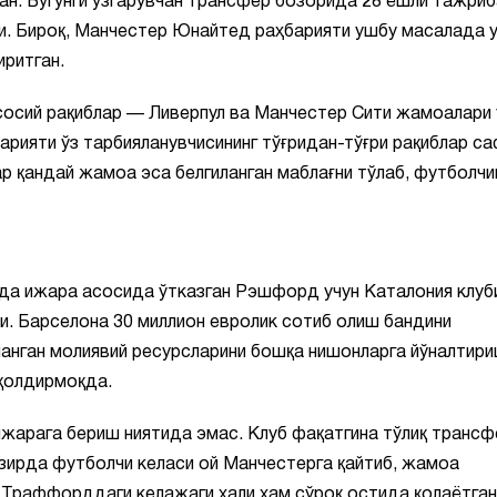
ан. Бугунги ўзгарувчан трансфер бозорида 28 ёшли тажриб
ди. Бироқ, Манчестер Юнайтед раҳбарияти ушбу масалада 
иритган.
асосий рақиблар — Ливерпул ва Манчестер Сити жамоалари
рияти ўз тарбияланувчисининг тўғридан-тўғри рақиблар са
ар қандай жамоа эса белгиланган маблағни тўлаб, футболчи
да ижара асосида ўтказган Рэшфорд учун Каталония клуб
и. Барселона 30 миллион евролик сотиб олиш бандини
ланган молиявий ресурсларини бошқа нишонларга йўналтир
 қолдирмоқда.
жарага бериш ниятида эмас. Клуб фақатгина тўлиқ трансф
озирда футболчи келаси ой Манчестерга қайтиб, жамоа
 Траффорддаги келажаги ҳали ҳам сўроқ остида қолаётган