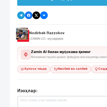
Nodirbek Razzokov
«ZAMIN.UZ»
муҳаррири
Zamin AI билан муҳокама қилинг
Янгиликни таҳлил қилинг, фойдали маслаҳатлар олинг
Хулоса чиқар
Ижобий ва салбий
Содд
Изоҳлар
0