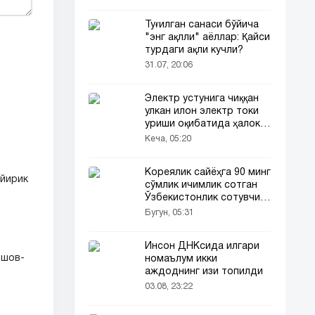
Туғилган санаси бўйича
"энг ақлли" аёллар: Қайси
турдаги ақли кучли?
31.07, 20:06
Электр устунига чиққан
улкан илон электр токи
уриши оқибатида ҳалок
бўлди
Кеча, 05:20
Кореялик сайёҳга 90 минг
 йирик
сўмлик ичимлик сотган
Ўзбекистонлик сотувчи
Корея телевидениясида
Бугун, 05:31
ҳам ёритилди
Инсон ДНКсида илгари
"шов-
номаълум икки
аждоднинг изи топилди
03.08, 23:22