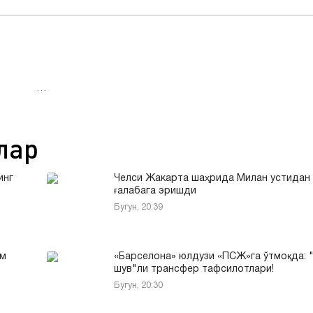
…
лар
инг
Челси Жакарта шаҳрида Милан устидан
ғалабага эришди
Бугун, 20:39
ом
«Барселона» юлдузи «ПСЖ»га ўтмоқда: 
шув"ли трансфер тафсилотлари!
Бугун, 20:30