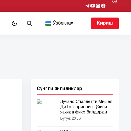
т
Ўзбекча
▾
Кириш
Сўнгги янгиликлар
Лучано Спаллетти Мишел
Ди Грегорионинг ўйини
ҳақида фикр билдирди
Бугун, 20:58