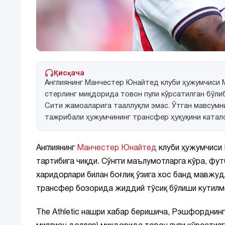
Қисқача
Англиянинг Манчестер Юнайтед клуби ҳужумчиси 
стерлинг миқдорида товон пули кўрсатилган бўли
Сити жамоаларига тааллуқли эмас. Ўтган мавсумн
тажрибали ҳужумчининг трансфер ҳуқуқини катало
Англиянинг
Манчестер Юнайтед
клуби ҳужумчиси 
тартибига чиқди. Сўнгги маълумотларга кўра, фу
харидорлари билан боғлиқ ўзига хос банд мавжуд
трансфер бозорида жиддий тўсиқ бўлиши кутилм
The Athletic нашри хабар беришича, Рэшфорднинг