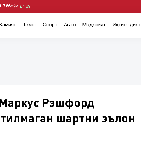
1 766
сўм
▲
4,29
Жамият
Техно
Спорт
Авто
Маданият
Иқтисодиё
 Маркус Рэшфорд
утилмаган шартни эълон