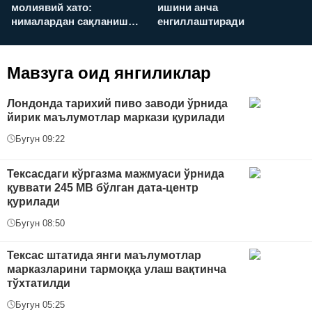
молиявий хато:
ишини анча
у
нималардан сақланиш
енгиллаштиради
х
керак?
Мавзуга оид янгиликлар
Лондонда тарихий пиво заводи ўрнида
йирик маълумотлар маркази қурилади
Бугун 09:22
Тексасдаги кўргазма мажмуаси ўрнида
қуввати 245 МВ бўлган дата-центр
қурилади
Бугун 08:50
Тексас штатида янги маълумотлар
марказларини тармоққа улаш вақтинча
тўхтатилди
Бугун 05:25