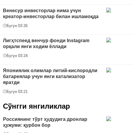
Венесур инвесторлар нима учун
креатор-инвесторлар билан ишламоқда
Бугун 03:26
Лигҳтспеед венчур фонди Instagram
орқали янги ходим ёллади
Бугун 03:24
Япониялик олимлар литий-кислородли
батареялар учун янги катализатор
яратди
Бугун 03:21
Сўнгги янгиликлар
Россиянинг тўрт ҳудудига дронлар
ҳужуми: қурбон бор