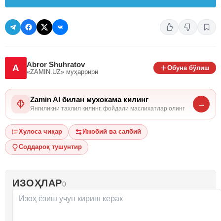
Abror Shuhratov
A
Обуна бўлиш
«ZAMIN.UZ»
муҳаррири
Zamin AI билан мухокама килинг
→
Янгиликни тахлил килинг, фойдали маслихатлар олинг
Хулоса чиқар
Ижобий ва салбий
Соддароқ тушунтир
ИЗОҲЛАР
0