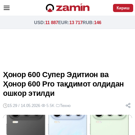
Кириш
USD
:
11 887
EUR
:
13 717
RUB
:
146
Ҳонор 600 Супер Эдитион ва
Ҳонор 600 Pro тақдимот олдидан
ошкор этилди
15:29 / 14.05.2026
·
5.5K
·
Техно