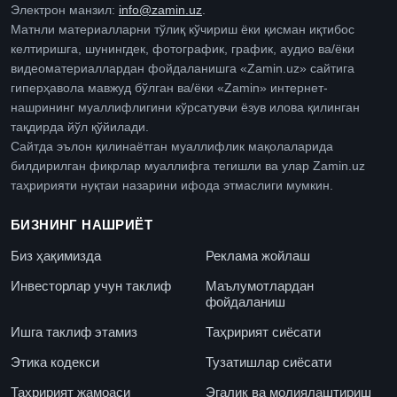
Электрон манзил:
info@zamin.uz
.
Матнли материалларни тўлиқ кўчириш ёки қисман иқтибос
келтиришга, шунингдек, фотографик, график, аудио ва/ёки
видеоматериаллардан фойдаланишга «Zamin.uz» сайтига
гиперҳавола мавжуд бўлган ва/ёки «Zamin» интернет-
нашрининг муаллифлигини кўрсатувчи ёзув илова қилинган
тақдирда йўл қўйилади.
Сайтда эълон қилинаётган муаллифлик мақолаларида
билдирилган фикрлар муаллифга тегишли ва улар Zamin.uz
таҳририяти нуқтаи назарини ифода этмаслиги мумкин.
БИЗНИНГ НАШРИЁТ
Биз ҳақимизда
Реклама жойлаш
Инвесторлар учун таклиф
Маълумотлардан
фойдаланиш
Ишга таклиф этамиз
Таҳририят сиёсати
Этика кодекси
Тузатишлар сиёсати
Таҳририят жамоаси
Эгалик ва молиялаштириш