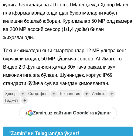
кунига белгилади ва JD.com, ТМалл ҳамда Ҳонор Малл
платформаларида олдиндан буюртмаларни қабул
қилишни бошлаб юборди. Қурилмалар 50 MP олд камера
ва 200 MP асосий сенсор (1/1,4 дюйм) билан
жиҳозланади.
Техник жиҳатдан янги смартфонлар 12 MP ультра кенг
бурчакли модул, 50 MP қўшимча сенсор, AI Имаге то
Видео 2.0 функцияси ҳамда 30х гача рақамли зум
имкониятига эга бўлади. Шунингдек, корпус IP69
стандарти бўйича сув ва чангдан ҳимояланган.
+
+
+
+
Ҳонор
Смартфон
Технология
Android
+
Гаджет
+
Zamin.uz сайтини Google'га қўшинг
"Zamin"ни Telegram'да ўқинг!