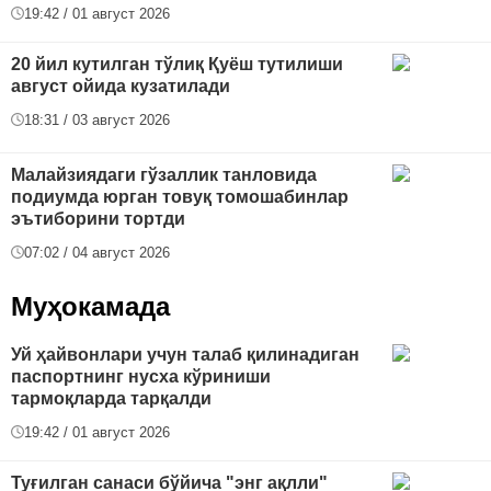
19:42 / 01 август 2026
20 йил кутилган тўлиқ Қуёш тутилиши
август ойида кузатилади
18:31 / 03 август 2026
Малайзиядаги гўзаллик танловида
подиумда юрган товуқ томошабинлар
эътиборини тортди
07:02 / 04 август 2026
Муҳокамада
Уй ҳайвонлари учун талаб қилинадиган
паспортнинг нусха кўриниши
тармоқларда тарқалди
19:42 / 01 август 2026
Туғилган санаси бўйича "энг ақлли"