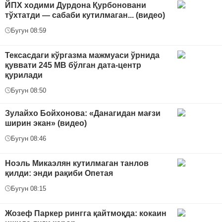
ЙПХ ходими Дурдона Қурбоновани
тўхтатди — сабаби кутилмаган... (видео)
Бугун 08:59
Тексасдаги кўргазма мажмуаси ўрнида
қуввати 245 МВ бўлган дата-центр
қурилади
Бугун 08:50
Зулайхо Бойхонова: «Данагидан мағзи
ширин экан» (видео)
Бугун 08:46
Ноэль Микаэлян кутилмаган танлов
қилди: энди рақиби Опетая
Бугун 08:15
Жозеф Паркер рингга қайтмоқда: кокаин