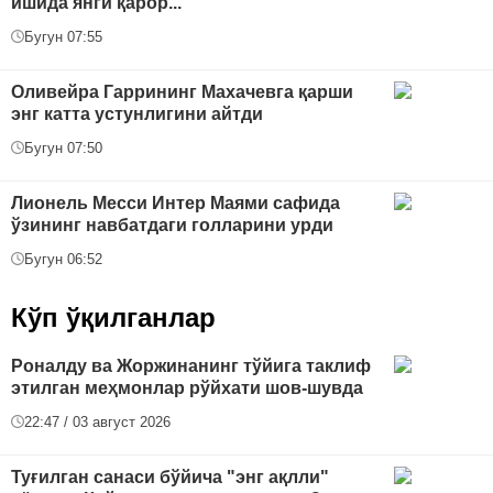
ишида янги қарор...
Бугун 07:55
Оливейра Гаррининг Махачевга қарши
энг катта устунлигини айтди
Бугун 07:50
Лионель Месси Интер Маями сафида
ўзининг навбатдаги голларини урди
Бугун 06:52
Кўп ўқилганлар
Роналду ва Жоржинанинг тўйига таклиф
этилган меҳмонлар рўйхати шов-шувда
22:47 / 03 август 2026
Туғилган санаси бўйича "энг ақлли"