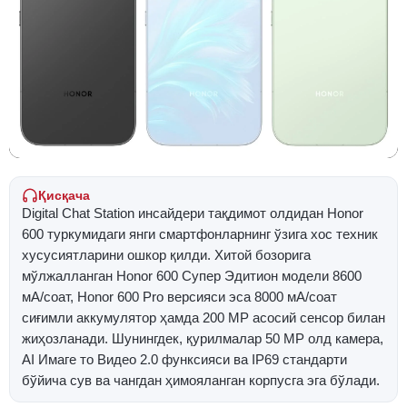
Қисқача
Digital Chat Station инсайдери тақдимот олдидан Honor
600 туркумидаги янги смартфонларнинг ўзига хос техник
хусусиятларини ошкор қилди. Хитой бозорига
мўлжалланган Honor 600 Супер Эдитион модели 8600
мА/соат, Honor 600 Pro версияси эса 8000 мА/соат
сиғимли аккумулятор ҳамда 200 MP асосий сенсор билан
жиҳозланади. Шунингдек, қурилмалар 50 MP олд камера,
AI Имаге то Видео 2.0 функсияси ва IP69 стандарти
бўйича сув ва чангдан ҳимояланган корпусга эга бўлади.