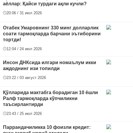
аёллар: Қайси турдаги ақли кучли?
20:06 / 31 июл 2026
Отабек Умаровнинг 330 минг долларлик
соати тармоқларда барчани эътиборини
тортди!
12:04 / 24 июл 2026
Инсон ДНКсида илгари номаълум икки
аждоднинг изи топилди
23:22 / 03 август 2026
Қўлларида мактабга борадиган 10 ёшли
Ралф тармоқларда кўпчиликни
таъсирлантирди
23:43 / 25 июл 2026
Паррандачиликка 10 фоизли кредит: