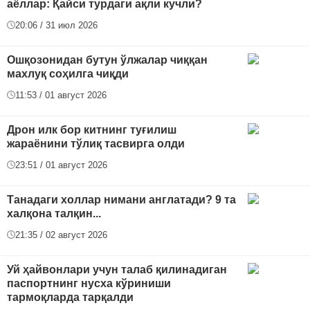
аёллар: Қайси турдаги ақли кучли?
20:06 / 31 июл 2026
Ошқозонидан бутун ўлжалар чиққан
махлуқ соҳилга чиқди
11:53 / 01 август 2026
Дрон илк бор китнинг туғилиш
жараёнини тўлиқ тасвирга олди
23:51 / 01 август 2026
Танадаги холлар нимани англатади? 9 та
халқона талқин...
21:35 / 02 август 2026
Уй ҳайвонлари учун талаб қилинадиган
паспортнинг нусха кўриниши
тармоқларда тарқалди