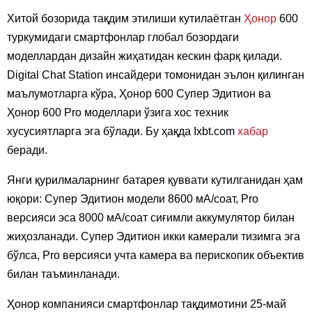
Хитой бозорида тақдим этилиши кутилаётган
Ҳонор
600
туркумидаги смартфонлар глобал бозордаги
моделлардан дизайн жиҳатидан кескин фарқ қилади.
Digital Chat Station инсайдери томонидан эълон қилинган
маълумотларга кўра, Ҳонор 600 Супер Эдитион ва
Ҳонор 600 Pro моделлари ўзига хос техник
хусусиятларга эга бўлади. Бу ҳақда Ixbt.com
хабар
беради.
Янги қурилмаларнинг батарея қуввати кутилганидан ҳам
юқори: Супер Эдитион модели 8600 мА/соат, Pro
версияси эса 8000 мА/соат сиғимли аккумулятор билан
жиҳозланади. Супер Эдитион икки камерали тизимга эга
бўлса, Pro версияси учта камера ва перископик объектив
билан таъминланади.
Ҳонор компанияси смартфонлар тақдимотини 25-май