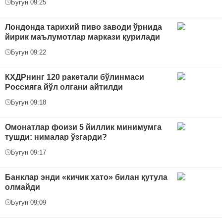
Бугун 09:25
Лондонда тарихий пиво заводи ўрнида
йирик маълумотлар маркази қурилади
Бугун 09:22
КХДРнинг 120 ракетали бўлинмаси
Россияга йўл олгани айтилди
Бугун 09:18
Омонатлар фоизи 5 йиллик минимумга
тушди: нималар ўзгарди?
Бугун 09:17
Банклар энди «кичик хато» билан қутула
олмайди
Бугун 09:09