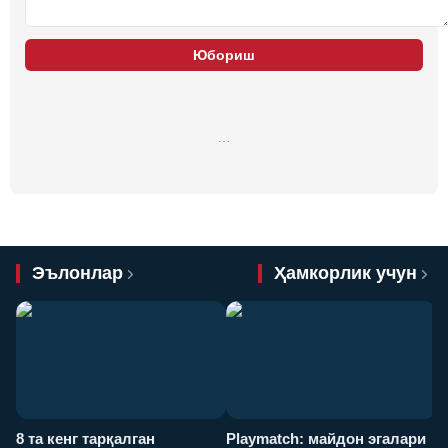
Юбориш
…
Эълонлар
Ҳамкорлик учун
8 та кенг тарқалган
Playmatch: майдон эгалари
P