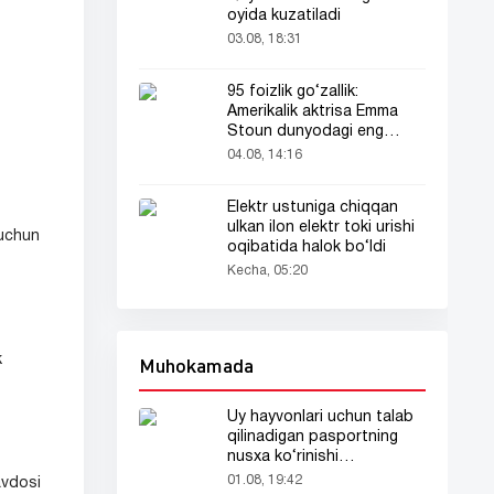
oyida kuzatiladi
03.08, 18:31
95 foizlik go‘zallik:
Amerikalik aktrisa Emma
Stoun dunyodagi eng
go‘zal ayol deb topildi!
04.08, 14:16
Elektr ustuniga chiqqan
ulkan ilon elektr toki urishi
 uchun
oqibatida halok bo‘ldi
Kecha, 05:20
Muhokamada
k
Uy hayvonlari uchun talab
qilinadigan pasportning
nusxa ko‘rinishi
tarmoqlarda tarqaldi
01.08, 19:42
avdosi