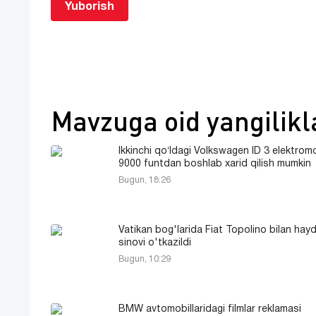
Yuborish
Mavzuga oid yangilikl
Ikkinchi qoʻldagi Volkswagen ID 3 elektromo
9000 funtdan boshlab xarid qilish mumkin
Bugun, 18:26
Vatikan bog'larida Fiat Topolino bilan hay
sinovi o'tkazildi
Bugun, 10:29
BMW avtomobillaridagi filmlar reklamasi