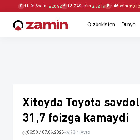
11 916
so'm
13 749
so'm
146
so'm
$
€
₽
▲
28,92
▲
32,19
▼
0,18
O'zbekiston
Dunyo
Xitoyda Toyota savdol
31,7 foizga kamaydi
06:50 / 07.06.2026
·
73
·
Avto