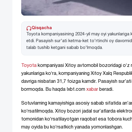
Qisqacha
Toyota kompaniyasining 2024-yil may oyi yakunlariga k
etdi. Pasayish sur'ati ketma-ket to'rtinchi oy davomi
talab tushib ketgani sabab bo'lmoqda.
Toyota
kompaniyasi Xitoy avtomobil bozoridagi oʻz 
yakunlariga koʻra, kompaniyaning Xitoy Xalq Respublik
davriga nisbatan 31,7 foizga kamdir. Pasayish surʼat
bormoqda. Bu haqda Ixbt.com
xabar
beradi.
Sotuvlarning kamayishiga asosiy sabab sifatida anʼana
koʻrsatilmoqda. Xitoy bozori jadal surʼatlarda elektro
tomonidan koʻrsatilayotgan raqobat esa tobora kuch
may oyida bu koʻrsatkich yanada yomonlashgan.