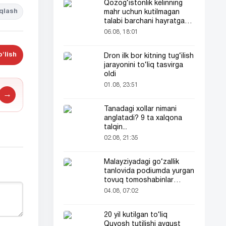
Qozog‘istonlik kelinning
qlash
mahr uchun kutilmagan
talabi barchani hayratga
soldi
06.08, 18:01
'lish
Dron ilk bor kitning tug‘ilish
jarayonini to‘liq tasvirga
oldi
01.08, 23:51
→
Tanadagi xollar nimani
anglatadi? 9 ta xalqona
talqin...
02.08, 21:35
Malayziyadagi go‘zallik
tanlovida podiumda yurgan
tovuq tomoshabinlar
e’tiborini tortdi
04.08, 07:02
20 yil kutilgan to‘liq
Quyosh tutilishi avgust