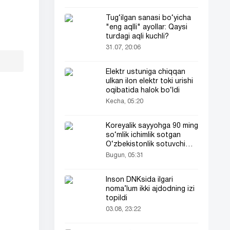
Tug‘ilgan sanasi bo‘yicha
"eng aqlli" ayollar: Qaysi
turdagi aqli kuchli?
31.07, 20:06
Elektr ustuniga chiqqan
ulkan ilon elektr toki urishi
oqibatida halok bo‘ldi
Kecha, 05:20
Koreyalik sayyohga 90 ming
so‘mlik ichimlik sotgan
O‘zbekistonlik sotuvchi
Koreya televideniyasida
Bugun, 05:31
ham yoritildi
Inson DNKsida ilgari
noma’lum ikki ajdodning izi
topildi
03.08, 23:22