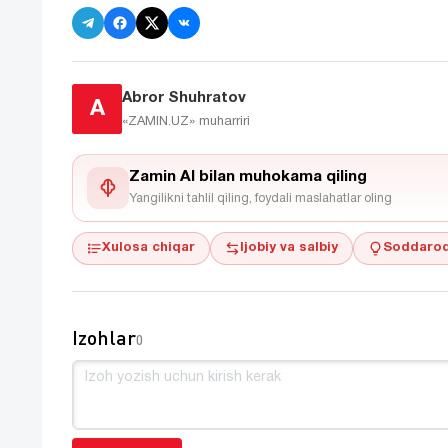
Abror Shuhratov
A
«ZAMIN.UZ»
muharriri
Zamin AI bilan muhokama qiling
Yangilikni tahlil qiling, foydali maslahatlar oling
Xulosa chiqar
Ijobiy va salbiy
Soddaroq
Izohlar
0