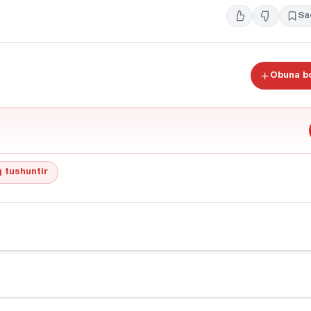
Sa
Obuna bo
 tushuntir