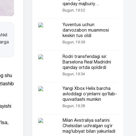
qanday majburiy
paketlarda sotilmoqda
Bugun, 19:52
Yuventus uchun
darvozabon muammosi
hkil
keskin tus oldi
larga
Bugun, 19:39
Rodri transferidagi sir:
Barselona Real Madridni
qanday ortda qoldirdi
Bugun, 19:34
ng shu
zlashib
Yangi Xbox Helix barcha
avloddagi oʻyinlarni qoʻllab-
quvvatlashi mumkin
Bugun, 19:28
ayishi
Milan Avstraliya safarini
lsa,
Chelsidan uchralgan ogʻir
magʻlubiyat bilan yakunladi