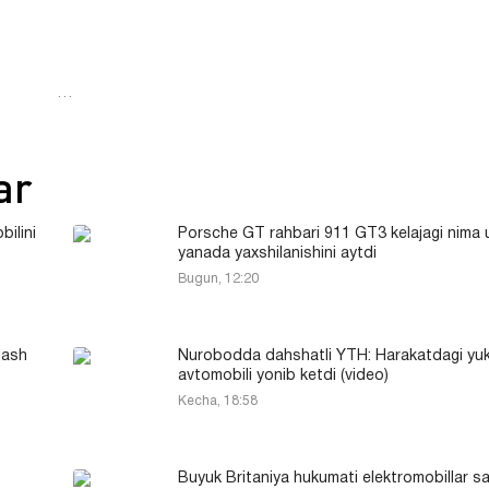
…
ar
bilini
Porsche GT rahbari 911 GT3 kelajagi nima
yanada yaxshilanishini aytdi
Bugun, 12:20
dash
Nurobodda dahshatli YTH: Harakatdagi yu
avtomobili yonib ketdi (video)
Kecha, 18:58
Buyuk Britaniya hukumati elektromobillar s