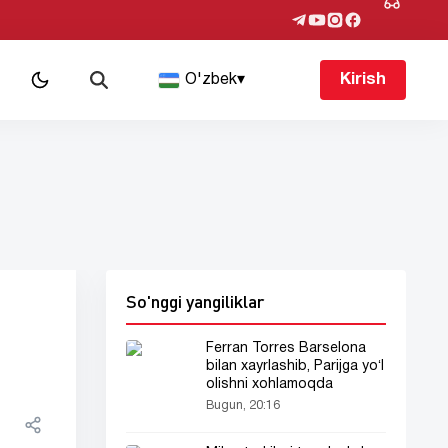
O'zbek
▾
Kirish
So'nggi yangiliklar
Ferran Torres Barselona
bilan xayrlashib, Parijga yoʻl
olishni xohlamoqda
Bugun, 20:16