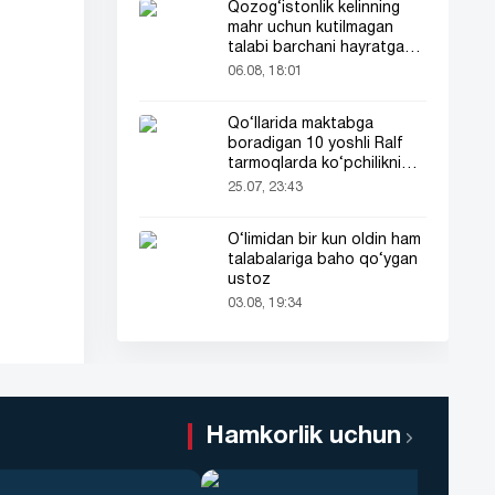
Qozog‘istonlik kelinning
mahr uchun kutilmagan
talabi barchani hayratga
soldi
06.08, 18:01
Qo‘llarida maktabga
boradigan 10 yoshli Ralf
tarmoqlarda ko‘pchilikni
ta’sirlantirdi
25.07, 23:43
O‘limidan bir kun oldin ham
talabalariga baho qo‘ygan
ustoz
03.08, 19:34
Hamkorlik uchun