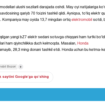
dellari ulushi sezilarli darajada oshdi. May oyi natijalariga koʻ
dosining qariyb 70 foizini tashkil qildi. Ayniqsa, toʻliq elektr q
a. Kompaniya may oyida 13,7 mingdan ortiq
elektromobil
sotdi, 
lgan yangi bZ7 elektr sedani sotuvga chiqqani ham turtki boʻldi
ari ham qiyinchilikka duch kelmoqda. Masalan,
Honda
amayib, 28,3 ming donani tashkil etdi. Honda uchun bu ketma-k
+
obil Bozori
 saytini Google'ga qo'shing