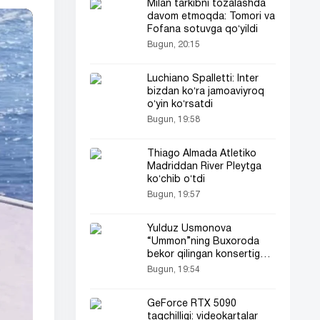
Milan tarkibni tozalashda
davom etmoqda: Tomori va
Fofana sotuvga qoʻyildi
Bugun, 20:15
Luchiano Spalletti: Inter
bizdan koʻra jamoaviyroq
oʻyin koʻrsatdi
Bugun, 19:58
Thiago Almada Atletiko
Madriddan River Pleytga
koʻchib oʻtdi
Bugun, 19:57
Yulduz Usmonova
“Ummon”ning Buxoroda
bekor qilingan konsertiga
o‘zining keskin fikrlarini
Bugun, 19:54
bildirdi (video)
GeForce RTX 5090
taqchilligi: videokartalar