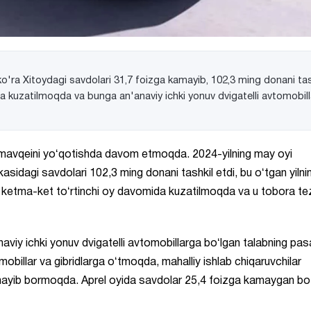
o'ra Xitoydagi savdolari 31,7 foizga kamayib, 102,3 ming donani tas
da kuzatilmoqda va bunga an'anaviy ichki yonuv dvigatelli avtomobil
mavqeini yoʻqotishda davom etmoqda. 2024-yilning may oyi
asidagi savdolari 102,3 ming donani tashkil etdi, bu oʻtgan yilni
i ketma-ket toʻrtinchi oy davomida kuzatilmoqda va u tobora te
viy ichki yonuv dvigatelli avtomobillarga boʻlgan talabning pas
mobillar va gibridlarga oʻtmoqda, mahalliy ishlab chiqaruvchilar
ayib bormoqda. Aprel oyida savdolar 25,4 foizga kamaygan boʻ