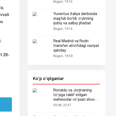
Bugun, 19:14
ra,
Yuventus Italiya derbisida
uvvati
magʻlub boʻldi: oʻyinning
bu
ijobiy va salbiy jihatlari
Bugun, 19:14
.
Real Madrid va Rodri
transferi atrofidagi vaziyat
qanday
et 28-
Bugun, 18:59
Ko'p o'qilganlar
Ronaldu va Jorjinaning
to‘yiga taklif etilgan
mehmonlar ro‘yxati shov-
shuvda
03.08, 22:47