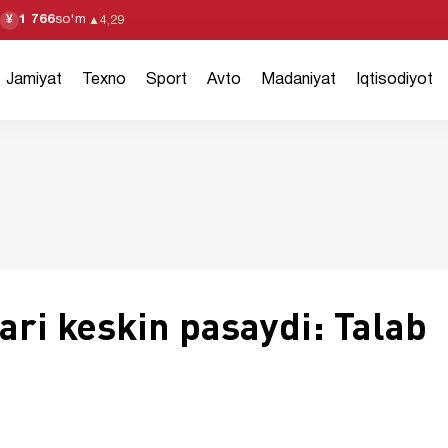
1 766
so'm
¥
▲
4,29
Jamiyat
Texno
Sport
Avto
Madaniyat
Iqtisodiyot
ari keskin pasaydi: Talab