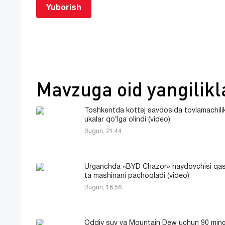
Yuborish
Mavzuga oid yangilikl
Toshkentda kottej savdosida tovlamachilik
ukalar qo‘lga olindi (video)
Bugun, 21:44
Urganchda «BYD Chazor» haydovchisi qa
ta mashinani pachoqladi (video)
Bugun, 18:56
Oddiy suv va Mountain Dew uchun 90 ming