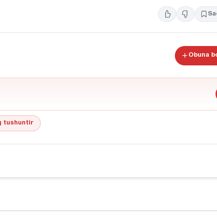
Sa
Obuna bo
 tushuntir