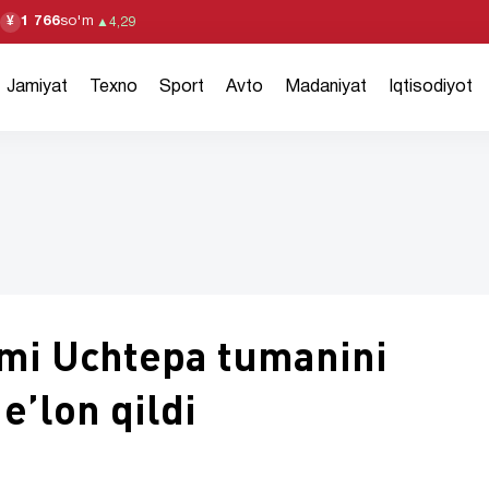
1 766
so'm
¥
▲
4,29
Jamiyat
Texno
Sport
Avto
Madaniyat
Iqtisodiyot
mi Uchtepa tumanini
 e’lon qildi