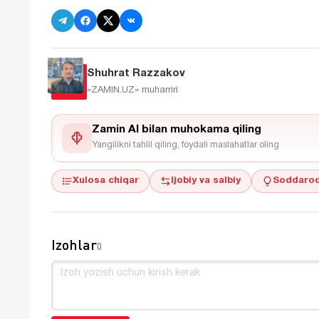
Shuhrat Razzakov
«ZAMIN.UZ»
muharriri
Zamin AI bilan muhokama qiling
Yangilikni tahlil qiling, foydali maslahatlar oling
Xulosa chiqar
Ijobiy va salbiy
Soddaroq
Izohlar
0