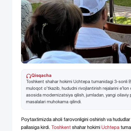
Qisqacha
Toshkent shahar hokimi Uchtepa tumanidagi 3-sonli Bola
muloqot o‘tkazib, hududni rivojlantirish rejalarini e’l
asosida modernizatsiya qilish, jumladan, yangi oilaviy p
masalalari muhokama qilindi.
Poytaxtimizda aholi farovonligini oshirish va hududlar 
pallasiga kirdi.
Toshkent
shahar hokimi
Uchtepa
tuman