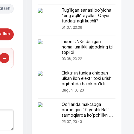
qlash
Tug‘ilgan sanasi bo‘yicha
"eng aqlli" ayollar: Qaysi
turdagi aqli kuchli?
31.07, 20:06
'lish
Inson DNKsida ilgari
noma’lum ikki ajdodning izi
topildi
→
03.08, 23:22
Elektr ustuniga chiqqan
ulkan ilon elektr toki urishi
oqibatida halok bo‘ldi
Bugun, 05:20
Qo‘llarida maktabga
boradigan 10 yoshli Ralf
tarmoqlarda ko‘pchilikni
ta’sirlantirdi
25.07, 23:43