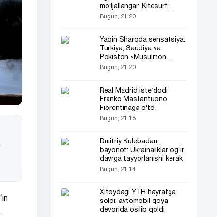
moʻljallangan Kitesurf
brauzerini taqdim etdi
Bugun, 21:20
Yaqin Sharqda sensatsiya:
Turkiya, Saudiya va
Pokiston «Musulmon
NATO»sini tuzdi!
Bugun, 21:20
Real Madrid isteʼdodi
Franko Mastantuono
Fiorentinaga oʻtdi
Bugun, 21:18
Dmitriy Kulebadan
r
bayonot: Ukrainaliklar og‘ir
davrga tayyorlanishi kerak
Bugun, 21:14
Xitoydagi YTH hayratga
‘in
soldi: avtomobil qoya
devorida osilib qoldi
a