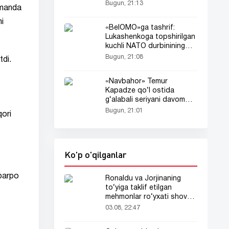
Bugun, 21:13
umanda
i
«BelOMO»ga tashrif:
Lukashenkoga topshirilgan
kuchli NATO durbinining
sirlari
Bugun, 21:08
tdi.
«Navbahor» Temur
Kapadze qo‘l ostida
g‘alabali seriyani davom
ettirmoqda
Bugun, 21:01
qori
Ko'p o'qilganlar
 barpo
Ronaldu va Jorjinaning
to‘yiga taklif etilgan
mehmonlar ro‘yxati shov-
shuvda
03.08, 22:47