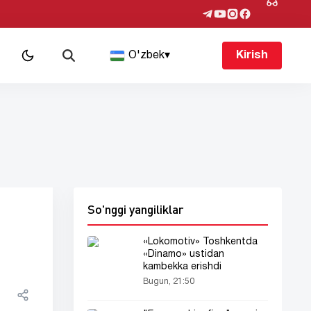
O'zbek
▾
Kirish
So'nggi yangiliklar
«Lokomotiv» Toshkentda
«Dinamo» ustidan
kambekka erishdi
Bugun, 21:50