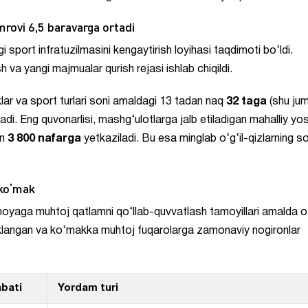
mrovi 6,5 baravarga ortadi
 sport infratuzilmasini kengaytirish loyihasi taqdimoti bo‘ldi.
va yangi majmualar qurish rejasi ishlab chiqildi.
lar va sport turlari soni amaldagi 13 tadan naq
32 taga
(shu jum
ladi. Eng quvonarlisi, mashg‘ulotlarga jalb etiladigan mahalliy yos
an
3 800 nafarga
yetkaziladi. Bu esa minglab o‘g‘il-qizlarning s
 ko‘mak
imoyaga muhtoj qatlamni qo‘llab-quvvatlash tamoyillari amalda o
heklangan va ko‘makka muhtoj fuqarolarga zamonaviy nogironlar
bati
Yordam turi