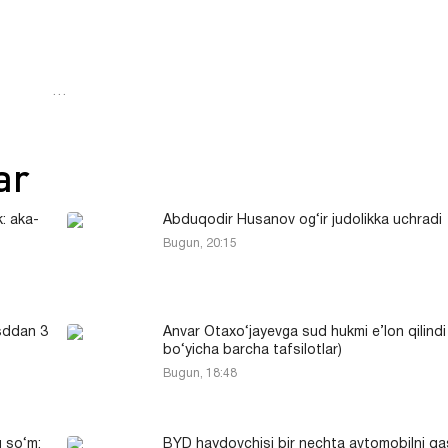
…
ar
: aka-
Abduqodir Husanov og‘ir judolikka uchradi
Bugun, 20:15
sddan 3
Anvar Otaxo‘jayevga sud hukmi e’lon qilindi 
bo‘yicha barcha tafsilotlar)
Bugun, 18:48
 so‘m:
BYD haydovchisi bir nechta avtomobilni q