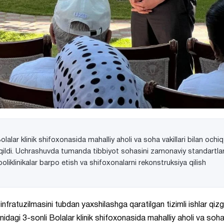
lar klinik shifoxonasida mahalliy aholi va soha vakillari bilan ochiq
on qildi. Uchrashuvda tumanda tibbiyot sohasini zamonaviy standartla
oliklinikalar barpo etish va shifoxonalarni rekonstruksiya qilish
infratuzilmasini tubdan yaxshilashga qaratilgan tizimli ishlar qizg
idagi 3-sonli Bolalar klinik shifoxonasida mahalliy aholi va soh