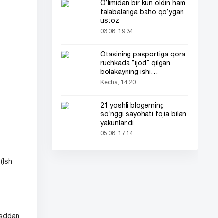
O‘limidan bir kun oldin ham
talabalariga baho qo‘ygan
ustoz
03.08, 19:34
Otasining pasportiga qora
ruchkada “ijod” qilgan
bolakayning ishi
barchaning diqqatini tortdi
Kecha, 14:20
21 yoshli blogerning
so‘nggi sayohati fojia bilan
yakunlandi
05.08, 17:14
(Ish
asddan