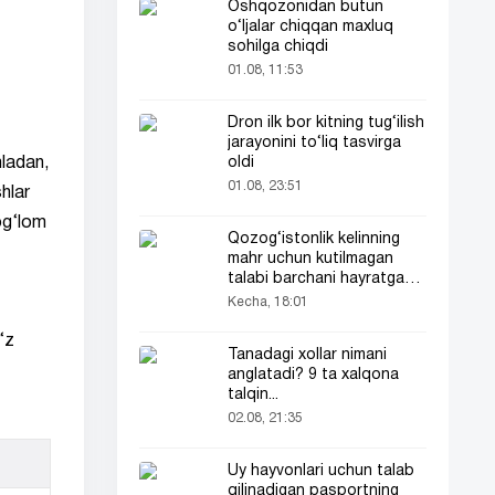
Oshqozonidan butun
o‘ljalar chiqqan maxluq
sohilga chiqdi
01.08, 11:53
Dron ilk bor kitning tug‘ilish
jarayonini to‘liq tasvirga
ladan,
oldi
01.08, 23:51
hlar
og‘lom
Qozog‘istonlik kelinning
mahr uchun kutilmagan
talabi barchani hayratga
soldi
Kecha, 18:01
‘z
Tanadagi xollar nimani
anglatadi? 9 ta xalqona
talqin...
02.08, 21:35
Uy hayvonlari uchun talab
qilinadigan pasportning