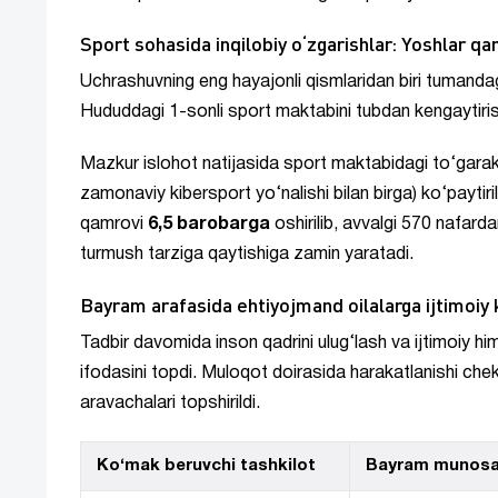
Sport sohasida inqilobiy o‘zgarishlar: Yoshlar qa
Uchrashuvning eng hayajonli qismlaridan biri tumandagi
Hududdagi 1-sonli sport maktabini tubdan kengaytirish 
Mazkur islohot natijasida sport maktabidagi to‘garak
zamonaviy kibersport yo‘nalishi bilan birga) ko‘paytiri
qamrovi
6,5 barobarga
oshirilib, avvalgi 570 nafard
turmush tarziga qaytishiga zamin yaratadi.
Bayram arafasida ehtiyojmand oilalarga ijtimoiy
Tadbir davomida inson qadrini ulug‘lash va ijtimoiy h
ifodasini topdi. Muloqot doirasida harakatlanishi c
aravachalari topshirildi.
Ko‘mak beruvchi tashkilot
Bayram munosa