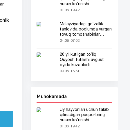
ar
nusxa ko‘rinishi
tarmoqlarda tarqaldi
01.08, 19:42
ohlik
Malayziyadagi go‘zallik
tanlovida podiumda yurgan
tovuq tomoshabinlar
e’tiborini tortdi
04.08, 07:02
20 yil kutilgan to‘liq
Quyosh tutilishi avgust
oyida kuzatiladi
03.08, 18:31
Muhokamada
Uy hayvonlari uchun talab
qilinadigan pasportning
nusxa ko‘rinishi
tarmoqlarda tarqaldi
01.08, 19:42