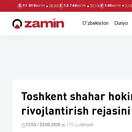
11 916
so'm
13 749
so'm
146
so'm
$
€
₽
▲
28,92
▲
32,19
▼
0,18
O'zbekiston
Dunyo
Toshkent shahar hoki
rivojlantirish rejasini
12:53 / 03.06.2026
·
175
·
Jamiyat