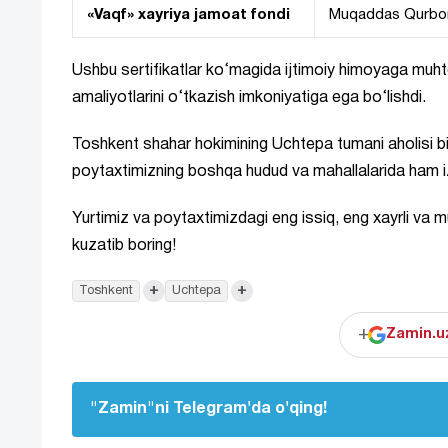
«Vaqf» xayriya jamoat fondi
Muqaddas Qurbon
Ushbu sertifikatlar ko‘magida ijtimoiy himoyaga muhtoj
amaliyotlarini o‘tkazish imkoniyatiga ega bo‘lishdi.
Toshkent shahar hokimining Uchtepa tumani aholisi bi
poytaxtimizning boshqa hudud va mahallalarida ham izc
Yurtimiz va poytaxtimizdagi eng issiq, eng xayrli va mu
kuzatib boring!
+
+
Toshkent
Uchtepa
+
Zamin.uz
"Zamin"ni Telegram'da o'qing!