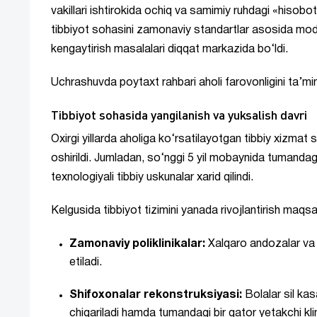
vakillari ishtirokida ochiq va samimiy ruhdagi «his
tibbiyot sohasini zamonaviy standartlar asosida mode
kengaytirish masalalari diqqat markazida bo‘ldi.
Uchrashuvda poytaxt rahbari aholi farovonligini ta’min
Tibbiyot sohasida yangilanish va yuksalish davri
Oxirgi yillarda aholiga ko‘rsatilayotgan tibbiy xizmat 
oshirildi. Jumladan, so‘nggi 5 yil mobaynida tumanda
texnologiyali tibbiy uskunalar xarid qilindi.
Kelgusida tibbiyot tizimini yanada rivojlantirish maqsad
Zamonaviy poliklinikalar:
Xalqaro andozalar va il
etiladi.
Shifoxonalar rekonstruksiyasi:
Bolalar sil kas
chiqariladi hamda tumandagi bir qator yetakchi kli