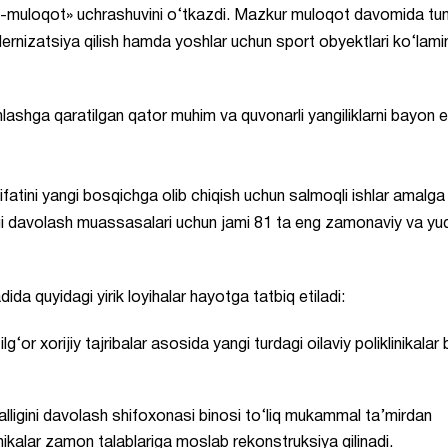
obot-muloqot» uchrashuvini o‘tkazdi. Mazkur muloqot davomida t
rnizatsiya qilish hamda yoshlar uchun sport obyektlari ko‘lamin
lashga qaratilgan qator muhim va quvonarli yangiliklarni bayon e
sifatini yangi bosqichga olib chiqish uchun salmoqli ishlar amalga
gi davolash muassasalari uchun jami 81 ta eng zamonaviy va yu
ida quyidagi yirik loyihalar hayotga tatbiq etiladi:
g‘or xorijiy tajribalar asosida yangi turdagi oilaviy poliklinikalar
alligini davolash shifoxonasi binosi to‘liq mukammal ta’mirdan
nikalar zamon talablariga moslab rekonstruksiya qilinadi.