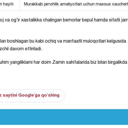
 hayiti
Murakkab jarrohlik amaliyotlari uchun maxsus vaucherl
 va og‘ir xastalikka chalingan bemorlar bepul hamda sifatli jarr
lan boshlagan bu kabi ochiq va manfaatli muloqotlari kelgusida
hil davom ettiriladi.
him yangiliklarni har doim Zamin sahifalarida biz bilan birgalikda
 saytini Google'ga qo'shing