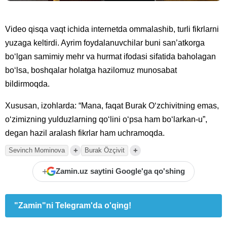
Video qisqa vaqt ichida internetda ommalashib, turli fikrlarni
yuzaga keltirdi. Ayrim foydalanuvchilar buni san’atkorga
bo‘lgan samimiy mehr va hurmat ifodasi sifatida baholagan
bo‘lsa, boshqalar holatga hazilomuz munosabat
bildirmoqda.
Xususan, izohlarda: “Mana, faqat Burak O‘zchivitning emas,
o‘zimizning yulduzlarning qo‘lini o‘psa ham bo‘larkan-u”,
degan hazil aralash fikrlar ham uchramoqda.
+
+
Sevinch Mominova
Burak Özçivit
+
Zamin.uz saytini Google'ga qo'shing
"Zamin"ni Telegram'da o'qing!