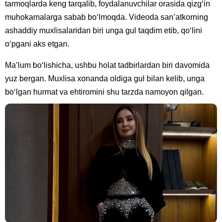
tarmoqlarda keng tarqalib, foydalanuvchilar orasida qizg‘in
muhokamalarga sabab bo‘lmoqda. Videoda san’atkorning
ashaddiy muxlisalaridan biri unga gul taqdim etib, qo‘lini
o‘pgani aks etgan.
Ma’lum bo‘lishicha, ushbu holat tadbirlardan biri davomida
yuz bergan. Muxlisa xonanda oldiga gul bilan kelib, unga
bo‘lgan hurmat va ehtiromini shu tarzda namoyon qilgan.