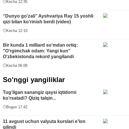
Kecha 12:35
“Dunyo go‘zali” Ayshvariya Ray 15 yoshli
qizi bilan ko‘rinish berdi (video)
Kecha 12:10
Bir kunda 1 milliard so‘mdan ortiq:
"O‘rgimchak odam: Yangi kun"
O‘zbekistonda rekord yangilandi
Kecha 06:08
So'nggi yangiliklar
Tug‘ilgan sanangiz qaysi iqtidorni
ko‘rsatadi? Qiziq talqin...
Bugun 17:42
11 avgust uchun valyuta kurslari e’lon
qilindi