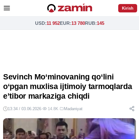
Kirish
USD
:
11 952
EUR
:
13 780
RUB
:
145
Sevinch Mo‘minovaning qo‘lini
o‘pgan muxlisa ijtimoiy tarmoqlarda
e’tibor markaziga chiqdi
13:34 / 03.06.2026
·
14.8K
·
Madaniyat