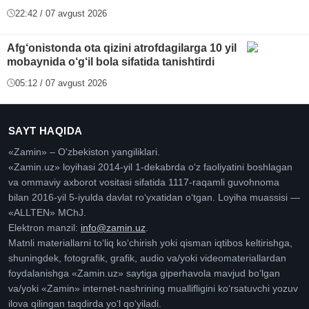
22:42 / 07 avgust 2026
Afg‘onistonda ota qizini atrofdagilarga 10 yil
mobaynida o‘g‘il bola sifatida tanishtirdi
05:12 / 07 avgust 2026
SAYT HAQIDA
«Zamin» – O'zbekiston yangiliklari.
«Zamin.uz» loyihasi 2014-yil 1-dekabrda oʻz faoliyatini boshlagan
va ommaviy axborot vositasi sifatida 1117-raqamli guvohnoma
bilan 2016-yil 5-iyulda davlat roʻyxatidan oʻtgan. Loyiha muassisi —
«ALLTEN» MChJ.
Elektron manzil:
info@zamin.uz
.
Matnli materiallarni toʻliq koʻchirish yoki qisman iqtibos keltirishga,
shuningdek, fotografik, grafik, audio va/yoki videomateriallardan
foydalanishga «Zamin.uz» saytiga giperhavola mavjud boʻlgan
va/yoki «Zamin» internet-nashrining muallifligini koʻrsatuvchi yozuv
ilova qilingan taqdirda yoʻl qoʻyiladi.