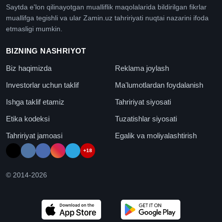
Saytda e'lon qilinayotgan mualliflik maqolalarida bildirilgan fikrlar
muallifga tegishli va ular Zamin.uz tahririyati nuqtai nazarini ifoda
etmasligi mumkin.
BIZNING NASHRIYOT
Biz haqimizda
Reklama joylash
Investorlar uchun taklif
Maʼlumotlardan foydalanish
Ishga taklif etamiz
Tahririyat siyosati
Etika kodeksi
Tuzatishlar siyosati
Tahririyat jamoasi
Egalik va moliyalashtirish
+18
© 2014-
2026