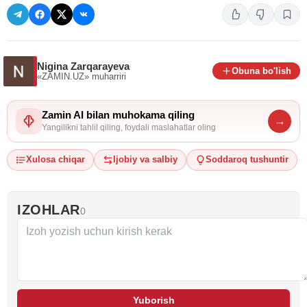
Nigina Zarqarayeva
Obuna bo'lish
«ZAMIN.UZ»
muharriri
Zamin AI bilan muhokama qiling
→
Yangilikni tahlil qiling, foydali maslahatlar oling
Xulosa chiqar
Ijobiy va salbiy
Soddaroq tushuntir
IZOHLAR
0
Yuborish