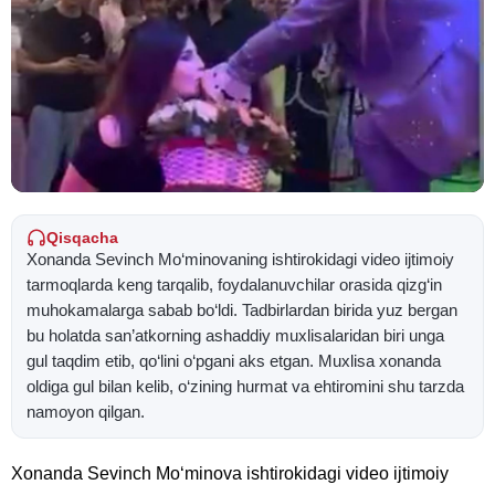
Qisqacha
Xonanda Sevinch Mo‘minovaning ishtirokidagi video ijtimoiy
tarmoqlarda keng tarqalib, foydalanuvchilar orasida qizg‘in
muhokamalarga sabab bo‘ldi. Tadbirlardan birida yuz bergan
bu holatda san’atkorning ashaddiy muxlisalaridan biri unga
gul taqdim etib, qo‘lini o‘pgani aks etgan. Muxlisa xonanda
oldiga gul bilan kelib, o‘zining hurmat va ehtiromini shu tarzda
namoyon qilgan.
Xonanda Sevinch Mo‘minova ishtirokidagi video ijtimoiy