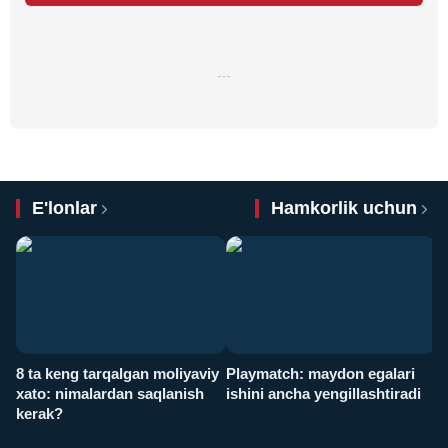
…
E'lonlar
Hamkorlik uchun
8 ta keng tarqalgan moliyaviy
Playmatch: maydon egalari
P
xato: nimalardan saqlanish
ishini ancha yengillashtiradi
u
kerak?
x