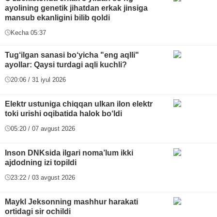
ayolining genetik jihatdan erkak jinsiga
mansub ekanligini bilib qoldi
Kecha 05:37
Tug‘ilgan sanasi bo‘yicha "eng aqlli"
ayollar: Qaysi turdagi aqli kuchli?
20:06 / 31 iyul 2026
Elektr ustuniga chiqqan ulkan ilon elektr
toki urishi oqibatida halok bo‘ldi
05:20 / 07 avgust 2026
Inson DNKsida ilgari noma’lum ikki
ajdodning izi topildi
23:22 / 03 avgust 2026
Maykl Jeksonning mashhur harakati
ortidagi sir ochildi