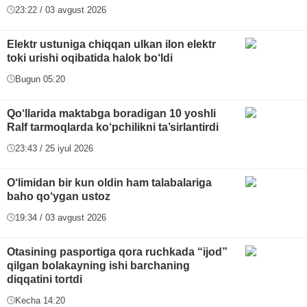
23:22 / 03 avgust 2026
Elektr ustuniga chiqqan ulkan ilon elektr
toki urishi oqibatida halok bo‘ldi
Bugun 05:20
Qo‘llarida maktabga boradigan 10 yoshli
Ralf tarmoqlarda ko‘pchilikni ta’sirlantirdi
23:43 / 25 iyul 2026
O‘limidan bir kun oldin ham talabalariga
baho qo‘ygan ustoz
19:34 / 03 avgust 2026
Otasining pasportiga qora ruchkada “ijod”
qilgan bolakayning ishi barchaning
diqqatini tortdi
Kecha 14:20