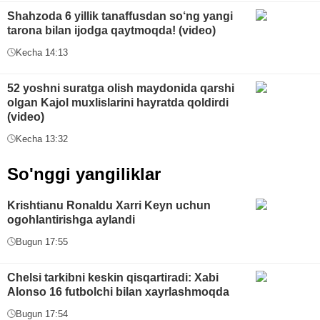
Shahzoda 6 yillik tanaffusdan so‘ng yangi
tarona bilan ijodga qaytmoqda! (video)
Kecha 14:13
52 yoshni suratga olish maydonida qarshi
olgan Kajol muxlislarini hayratda qoldirdi
(video)
Kecha 13:32
So'nggi yangiliklar
Krishtianu Ronaldu Xarri Keyn uchun
ogohlantirishga aylandi
Bugun 17:55
Chelsi tarkibni keskin qisqartiradi: Xabi
Alonso 16 futbolchi bilan xayrlashmoqda
Bugun 17:54