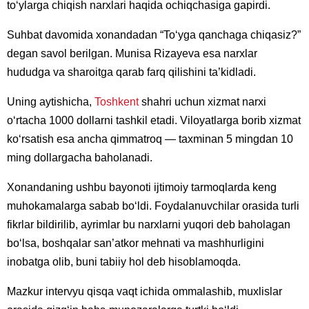
to‘ylarga chiqish narxlari haqida ochiqchasiga gapirdi.
Suhbat davomida xonandadan “To‘yga qanchaga chiqasiz?”
degan savol berilgan. Munisa Rizayeva esa narxlar
hududga va sharoitga qarab farq qilishini ta’kidladi.
Uning aytishicha,
Toshkent
shahri uchun xizmat narxi
o‘rtacha 1000 dollarni tashkil etadi. Viloyatlarga borib xizmat
ko‘rsatish esa ancha qimmatroq — taxminan 5 mingdan 10
ming dollargacha baholanadi.
Xonandaning ushbu bayonoti ijtimoiy tarmoqlarda keng
muhokamalarga sabab bo‘ldi. Foydalanuvchilar orasida turli
fikrlar bildirilib, ayrimlar bu narxlarni yuqori deb baholagan
bo‘lsa, boshqalar san’atkor mehnati va mashhurligini
inobatga olib, buni tabiiy hol deb hisoblamoqda.
Mazkur intervyu qisqa vaqt ichida ommalashib, muxlislar