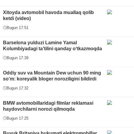
Xitoyda avtomobil havoda muallaq qolib
ketdi (video)
Bugun 17:51
Barselona yulduzi Lamine Yamal
Kolumbiyadagi taʼtilini qanday oʻtkazmoqda
Bugun 17:39
Oddiy suv va Mountain Dew uchun 90 ming
so‘m: koreyalik bloger noroziligini bildirdi
Bugun 17:32
BMW avtomobillaridagi filmlar reklamasi
haydovchilarni norozi qilmoqda
Bugun 17:25
Buyuk Britaniya hukumati elektromobillar