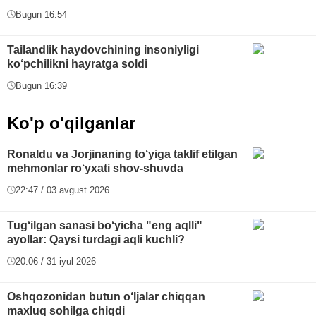
Bugun 16:54
Tailandlik haydovchining insoniyligi
ko‘pchilikni hayratga soldi
Bugun 16:39
Ko'p o'qilganlar
Ronaldu va Jorjinaning to‘yiga taklif etilgan
mehmonlar ro‘yxati shov-shuvda
22:47 / 03 avgust 2026
Tug‘ilgan sanasi bo‘yicha "eng aqlli"
ayollar: Qaysi turdagi aqli kuchli?
20:06 / 31 iyul 2026
Oshqozonidan butun o‘ljalar chiqqan
maxluq sohilga chiqdi