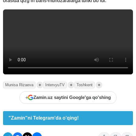
orasida qizg‘in bahs-munozaralarga turtki bo‘ldi.
+
+
+
Munisa Rizaeva
IntervyuTV
Toshkent
+
Zamin.uz saytini Google'ga qo'shing
"Zamin"ni Telegram'da o'qing!