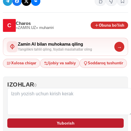
Charos
C
Obuna bo'lish
«ZAMIN.UZ»
muharriri
Zamin AI bilan muhokama qiling
→
Yangilikni tahlil qiling, foydali maslahatlar oling
Xulosa chiqar
Ijobiy va salbiy
Soddaroq tushuntir
IZOHLAR
0
Yuborish