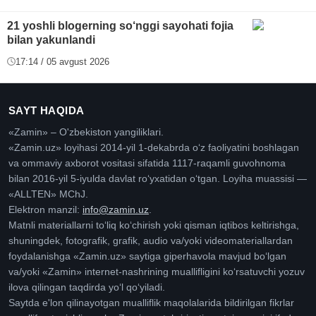
21 yoshli blogerning so‘nggi sayohati fojia
bilan yakunlandi
17:14 / 05 avgust 2026
SAYT HAQIDA
«Zamin» – O'zbekiston yangiliklari.
«Zamin.uz» loyihasi 2014-yil 1-dekabrda oʻz faoliyatini boshlagan
va ommaviy axborot vositasi sifatida 1117-raqamli guvohnoma
bilan 2016-yil 5-iyulda davlat roʻyxatidan oʻtgan. Loyiha muassisi —
«ALLTEN» MChJ.
Elektron manzil:
info@zamin.uz
.
Matnli materiallarni toʻliq koʻchirish yoki qisman iqtibos keltirishga,
shuningdek, fotografik, grafik, audio va/yoki videomateriallardan
foydalanishga «Zamin.uz» saytiga giperhavola mavjud boʻlgan
va/yoki «Zamin» internet-nashrining muallifligini koʻrsatuvchi yozuv
ilova qilingan taqdirda yoʻl qoʻyiladi.
Saytda e'lon qilinayotgan mualliflik maqolalarida bildirilgan fikrlar