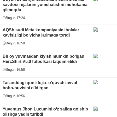
savdosi rejalarini yumshatishni muhokama
qilmoqda
Bugun 17:24
AQSh sudi Meta kompaniyasini bolalar
xavfsizligi boʻyicha jarimaga tortdi
Bugun 16:58
Bir oy yuvmasdan kiyish mumkin bo‘lgan
HercShirt V5.0 futbolkasi taqdim etildi
Bugun 16:58
Tailanddagi qonli fojia: o‘quvchi avval
bobo-buvisini o‘ldirgan
Bugun 16:56
Yuventus Jhon Lucumini oʻz safiga qoʻshib
olishga yaqin turibdi