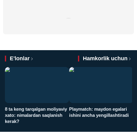
…
E'lonlar
Hamkorlik uchun
8 ta keng tarqalgan moliyaviy
Playmatch: maydon egalari
P
xato: nimalardan saqlanish
ishini ancha yengillashtiradi
u
kerak?
x