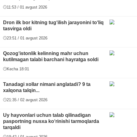
11:53 / 01 avgust 2026
Dron ilk bor kitning tug‘ilish jarayonini to‘liq
tasvirga oldi
23:51 / 01 avgust 2026
Qozog‘istonlik kelinning mahr uchun
kutilmagan talabi barchani hayratga soldi
Kecha 18:01
Tanadagi xollar nimani anglatadi? 9 ta
xalqona talqin...
21:35 / 02 avgust 2026
Uy hayvonlari uchun talab qilinadigan
pasportning nusxa ko‘rinishi tarmoqlarda
tarqaldi
19:42 / 01 avgust 2026