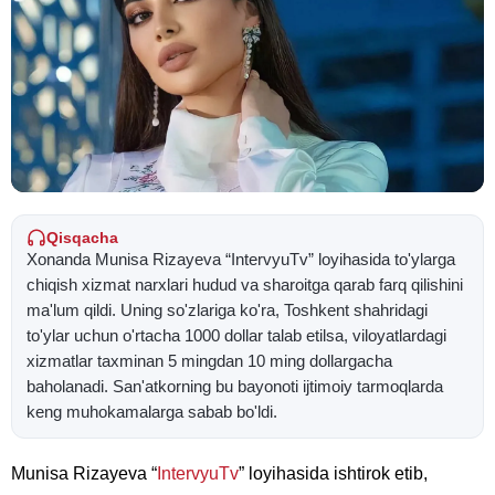
Qisqacha
Xonanda Munisa Rizayeva “IntervyuTv” loyihasida to'ylarga
chiqish xizmat narxlari hudud va sharoitga qarab farq qilishini
ma'lum qildi. Uning so'zlariga ko'ra, Toshkent shahridagi
to'ylar uchun o'rtacha 1000 dollar talab etilsa, viloyatlardagi
xizmatlar taxminan 5 mingdan 10 ming dollargacha
baholanadi. San'atkorning bu bayonoti ijtimoiy tarmoqlarda
keng muhokamalarga sabab bo'ldi.
Munisa Rizayeva “
IntervyuTv
” loyihasida ishtirok etib,