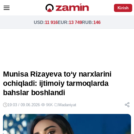
Kirish
USD
:
11 916
EUR
:
13 749
RUB
:
146
Munisa Rizayeva to‘y narxlarini
ochiqladi: ijtimoiy tarmoqlarda
bahslar boshlandi
19:03 / 09.06.2026
·
96K
·
Madaniyat