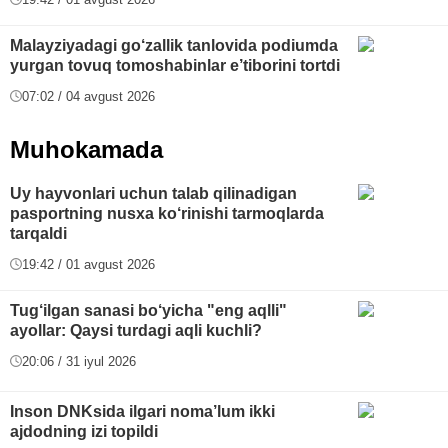
Malayziyadagi go‘zallik tanlovida podiumda
yurgan tovuq tomoshabinlar e’tiborini tortdi
07:02 / 04 avgust 2026
Muhokamada
Uy hayvonlari uchun talab qilinadigan
pasportning nusxa ko‘rinishi tarmoqlarda
tarqaldi
19:42 / 01 avgust 2026
Tug‘ilgan sanasi bo‘yicha "eng aqlli"
ayollar: Qaysi turdagi aqli kuchli?
20:06 / 31 iyul 2026
Inson DNKsida ilgari noma’lum ikki
ajdodning izi topildi