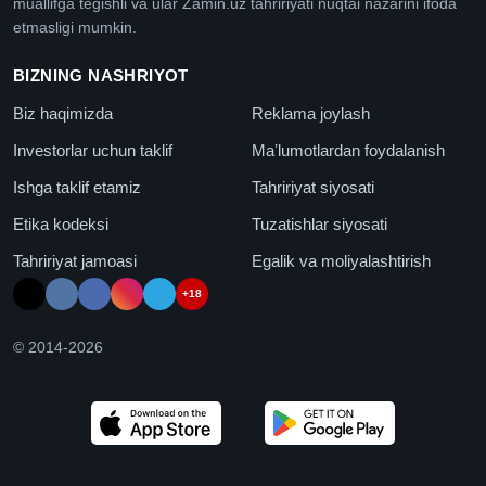
muallifga tegishli va ular Zamin.uz tahririyati nuqtai nazarini ifoda
etmasligi mumkin.
BIZNING NASHRIYOT
Biz haqimizda
Reklama joylash
Investorlar uchun taklif
Maʼlumotlardan foydalanish
Ishga taklif etamiz
Tahririyat siyosati
Etika kodeksi
Tuzatishlar siyosati
Tahririyat jamoasi
Egalik va moliyalashtirish
+18
© 2014-
2026