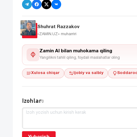
Shuhrat Razzakov
«ZAMIN.UZ»
muharriri
Zamin AI bilan muhokama qiling
Yangilikni tahlil qiling, foydali maslahatlar oling
Xulosa chiqar
Ijobiy va salbiy
Soddaroq
Izohlar
0