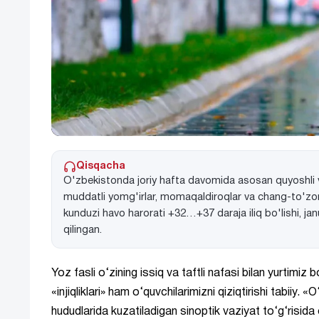
Qisqacha
O'zbekistonda joriy hafta davomida asosan quyoshli va
muddatli yomg'irlar, momaqaldiroqlar va chang-to'zonl
kunduzi havo harorati +32…+37 daraja iliq bo'lishi, ja
qilingan.
Yoz fasli o‘zining issiq va taftli nafasi bilan yurtimiz
«injiqliklari» ham o‘quvchilarimizni qiziqtirishi tabiiy
hududlarida kuzatiladigan sinoptik vaziyat to‘g‘risida