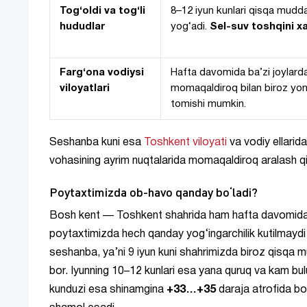
Tog‘oldi va tog‘li
8–12 iyun kunlari qisqa mudda
hududlar
yog‘adi.
Sel-suv toshqini xa
Farg‘ona vodiysi
Hafta davomida ba’zi joylard
viloyatlari
momaqaldiroq bilan biroz yom
tomishi mumkin.
Seshanba kuni esa
Toshkent viloyati
va vodiy ellari
vohasining ayrim nuqtalarida momaqaldiroq aralash qi
Poytaxtimizda ob-havo qanday bo‘ladi?
Bosh kent — Toshkent shahrida ham hafta davomida
poytaxtimizda hech qanday yog‘ingarchilik kutilmaydi 
seshanba, ya’ni 9 iyun kuni shahrimizda biroz qisqa m
bor. Iyunning 10–12 kunlari esa yana quruq va kam bul
kunduzi esa shinamgina
+33…+35
daraja atrofida bo‘