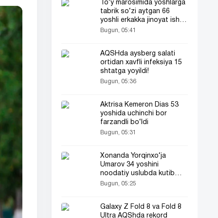
To‘y marosimida yoshlarga
tabrik so‘zi aytgan 66
yoshli erkakka jinoyat ishi
ochildi
Bugun, 05:41
AQSHda aysberg salati
ortidan xavfli infeksiya 15
shtatga yoyildi!
Bugun, 05:36
Aktrisa Kemeron Dias 53
yoshida uchinchi bor
farzandli bo‘ldi
Bugun, 05:31
Xonanda Yorqinxo‘ja
Umarov 34 yoshini
noodatiy uslubda kutib
oldi!
Bugun, 05:25
Galaxy Z Fold 8 va Fold 8
Ultra AQShda rekord