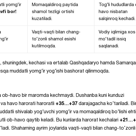
tli yomg‘ir
Momaqaldiroq paytida
Tog‘li hududlarda
vfi bor!
shamol tezligi ortishi
havo nisbatan
kuzatiladi.
salqinroq kechadi.
a
Vaqti-vaqti bilan chang-
Vodiy iqlimiga xos
g‘ir
to‘zonli shamol esishi
mo‘tadil issiq
kutilmoqda.
saqlanadi.
da, shuningdek, kechasi va ertalab Qashqadaryo hamda Samarq
sqa muddatli yomg‘ir yog‘ishi bashorat qilinmoqda.
 ob-havo bir maromda kechmaydi. Dushanba kuni kunduzi
va havo harorati haroratli
+35…+37
darajagacha ko‘tariladi. Bi
uddatli shivalab yog‘uvchi yomg‘ir va momaqaldiroq bo‘lishi eht
utli ob-havo qaytib keladi. Bu kunlarda harorat kechalari
+21…+
ladi. Shaharning ayrim joylarida vaqti-vaqti bilan chang-to‘zonli