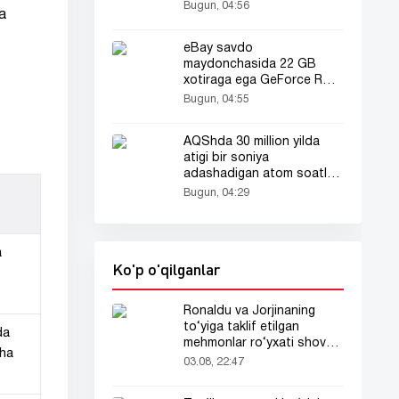
Bugun, 04:56
a
eBay savdo
maydonchasida 22 GB
xotiraga ega GeForce RTX
2080 Ti paydo boʻldi
Bugun, 04:55
AQShda 30 million yilda
atigi bir soniya
adashadigan atom soatlari
ishlab chiqariladi
Bugun, 04:29
a
Ko'p o'qilganlar
Ronaldu va Jorjinaning
to‘yiga taklif etilgan
da
mehmonlar ro‘yxati shov-
ha
shuvda
03.08, 22:47