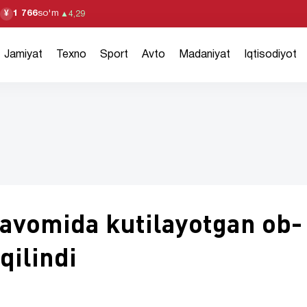
1 766
so'm
¥
▲
4,29
Jamiyat
Texno
Sport
Avto
Madaniyat
Iqtisodiyot
davomida kutilayotgan ob-
qilindi