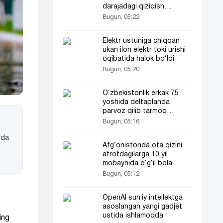
darajadagi qiziqish
uygʻotdi
Bugun, 05:22
Elektr ustuniga chiqqan
ukan ilon elektr toki urishi
oqibatida halok bo‘ldi
Bugun, 05:20
O‘zbekistonlik erkak 75
yoshida deltaplanda
parvoz qilib tarmoq
foydalanuvchilarini
Bugun, 05:16
hayratga soldi
ida
Afg‘onistonda ota qizini
atrofdagilarga 10 yil
mobaynida o‘g‘il bola
sifatida tanishtirdi
Bugun, 05:12
OpenAI sunʼiy intellektga
asoslangan yangi gadjet
ustida ishlamoqda
ing