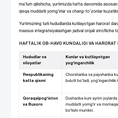
ma’lum qilishicha, yurtimizda hafta davomida asosan 
qisqa muddatli yomg‘irlar va chang-to‘zonlar kuzatili
Yurtimizning turli hududlarida kutilayotgan harorat da
maxsus integratsiyalashgan jadval orqali atroflicha t
HAFTALIK OB-HAVO KUNDALIGI VA HARORAT
Hududlar va
Kunlar va kutilayotgan
viloyatlar
yog‘ingarchilik
Respublikaning
Chorshanba va payshanba ku
katta qismi
bulutli bo‘ladi, yog‘ingarchilik
Qoraqalpog‘iston
Dushanba kuni ayrim joylarda
va Buxoro
muddatli yomg‘ir va momaqa
bo‘lishi mumkin.