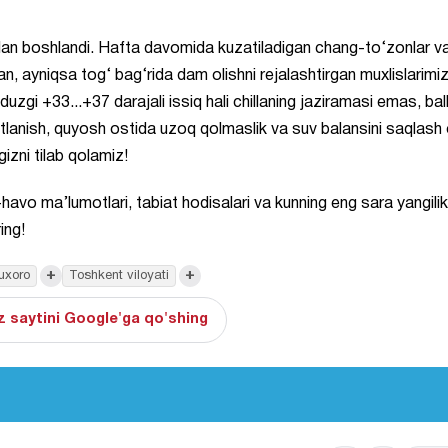
bilan boshlandi. Hafta davomida kuzatiladigan chang-to‘zonlar va
an, ayniqsa tog‘ bag‘rida dam olishni rejalashtirgan muxlislarimi
uzgi +33...+37 darajali issiq hali chillaning jaziramasi emas, bal
atlanish, quyosh ostida uzoq qolmaslik va suv balansini saqlash 
izni tilab qolamiz!
vo ma’lumotlari, tabiat hodisalari va kunning eng sara yangilikl
ing!
+
+
uxoro
Toshkent viloyati
 saytini Google'ga qo'shing