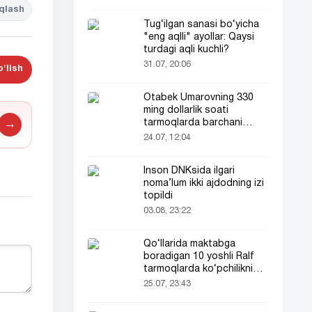
qlash
Tug‘ilgan sanasi bo‘yicha
"eng aqlli" ayollar: Qaysi
turdagi aqli kuchli?
31.07, 20:06
'lish
Otabek Umarovning 330
ming dollarlik soati
tarmoqlarda barchani
→
e’tiborini tortdi!
24.07, 12:04
Inson DNKsida ilgari
noma’lum ikki ajdodning izi
topildi
03.08, 23:22
Qo‘llarida maktabga
boradigan 10 yoshli Ralf
tarmoqlarda ko‘pchilikni
ta’sirlantirdi
25.07, 23:43