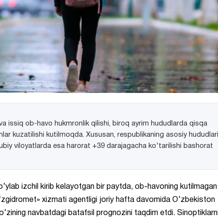
 issiq ob-havo hukmronlik qilishi, biroq ayrim hududlarda qisqa
ar kuzatilishi kutilmoqda. Xususan, respublikaning asosiy hududlar
nubiy viloyatlarda esa harorat +39 darajagacha ko'tarilishi bashorat
 bo‘ylab izchil kirib kelayotgan bir paytda, ob-havoning kutilmagan
. «O‘zgidromet» xizmati agentligi joriy hafta davomida O‘zbekiston
 o‘zining navbatdagi batafsil prognozini taqdim etdi. Sinoptiklarn