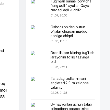
Tug‘ilgan sanasi bo‘yicha
 ob-
"eng aqlli" ayollar: Qaysi
turdagi aqli kuchli?
31.07, 20:06
Oshqozonidan butun
o‘ljalar chiqqan maxluq
sohilga chiqdi
01.08, 11:53
and
Dron ilk bor kitning tug‘ilish
jarayonini to‘liq tasvirga
oldi
01.08, 23:51
Tanadagi xollar nimani
anglatadi? 9 ta xalqona
roq
talqin...
imoli
02.08, 21:35
23
,
Uy hayvonlari uchun talab
qilinadigan pasportning