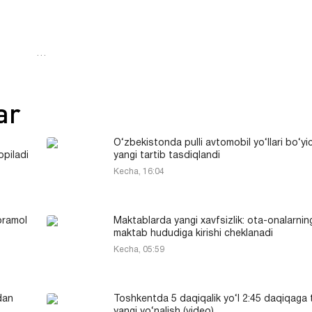
…
ar
O‘zbekistonda pulli avtomobil yo‘llari bo‘yi
opiladi
yangi tartib tasdiqlandi
Kecha, 16:04
oramol
Maktablarda yangi xavfsizlik: ota-onalarnin
maktab hududiga kirishi cheklanadi
Kecha, 05:59
dan
Toshkentda 5 daqiqalik yo‘l 2:45 daqiqaga 
yangi yo‘nalish (video)