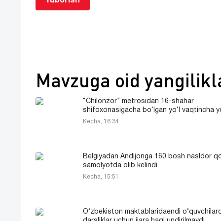
Yuborish
Mavzuga oid yangilikl
“Chilonzor” metrosidan 16-shahar
shifoxonasigacha bo‘lgan yo‘l vaqtincha y
Kecha, 16:34
Belgiyadan Andijonga 160 bosh nasldor q
samolyotda olib kelindi
Kecha, 15:51
O‘zbekiston maktablaridaendi o‘quvchilar
darsliklar uchun ijara haqi undirilmaydi