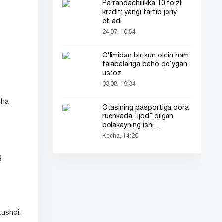
Parrandachilikka 10 foizli
kredit: yangi tartib joriy
etiladi
24.07, 10:54
O‘limidan bir kun oldin ham
talabalariga baho qo‘ygan
ustoz
03.08, 19:34
cha
Otasining pasportiga qora
ruchkada “ijod” qilgan
bolakayning ishi
barchaning diqqatini tortdi
Kecha, 14:20
g
tushdi: