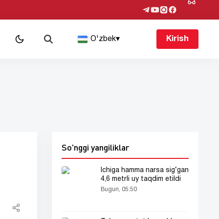
O'zbek
▾
Kirish
So'nggi yangiliklar
Ichiga hamma narsa sig‘gan
4,6 metrli uy taqdim etildi
Bugun, 05:50