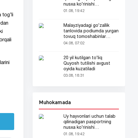
nusxa ko‘rinishi
tarmoqlarda tarqaldi
01.08, 19:42
 tog‘li
zdan
Malayziyadagi go‘zallik
tanlovida podiumda yurgan
ki
tovuq tomoshabinlar
orqali
e’tiborini tortdi
04.08, 07:02
20 yil kutilgan to‘liq
arini
Quyosh tutilishi avgust
oyida kuzatiladi
03.08, 18:31
Muhokamada
Uy hayvonlari uchun talab
qilinadigan pasportning
nusxa ko‘rinishi
tarmoqlarda tarqaldi
01.08, 19:42