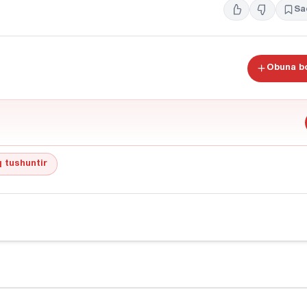
Sa
Obuna bo
 tushuntir