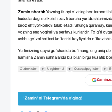
shamol esadi.
Zamin sharhi:
Yozning ilk oyi o‘zining bor tarovati 
hududlardagi sel kelishi xavfi barcha yurtdoshlarimizd
biroz ehtiyotkorlikni talab etadi. Shunga qaramay, kund
yozning eng yoqimli va serfayz kunlaridir. To‘g‘ri ovq
ushbu go‘zal haftani ko‘tarinki kayfiyatda o‘tkazishing
Yurtimizning qaysi go‘shasida bo‘lmang, eng aniq ob-ha
hamisha Zamin sahifalarida biz bilan birga kuzatib bor
+
+
+
O'zbekiston
Uzgidromet
Qoraqalpog'iston
B
+
Zamin.uz
"Zamin"ni Telegram'da o'qing!