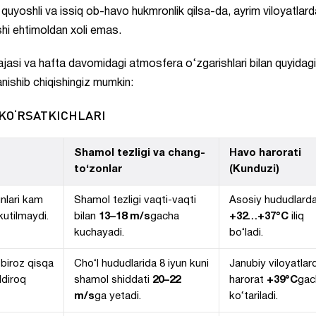
quyoshli va issiq ob-havo hukmronlik qilsa-da, ayrim viloyatlard
shi ehtimoldan xoli emas.
rajasi va hafta davomidagi atmosfera o‘zgarishlari bilan quyidagi
anishib chiqishingiz mumkin:
 KO‘RSATKICHLARI
Shamol tezligi va chang-
Havo harorati
to‘zonlar
(Kunduzi)
nlari kam
Shamol tezligi vaqti-vaqti
Asosiy hududlard
 kutilmaydi.
bilan
13–18 m/s
gacha
+32…+37°C
iliq
kuchayadi.
bo‘ladi.
 biroz qisqa
Cho‘l hududlarida 8 iyun kuni
Janubiy viloyatlar
ldiroq
shamol shiddati
20–22
harorat
+39°C
gac
m/s
ga yetadi.
ko‘tariladi.