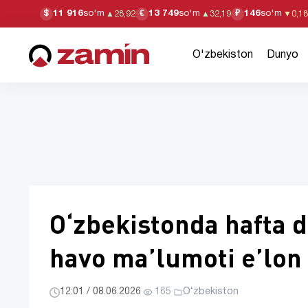
11 916
so'm
13 749
so'm
146
so'm
$
€
₽
▲
28,92
▲
32,19
▼
0,18
O'zbekiston
Dunyo
O‘zbekistonda hafta 
havo ma’lumoti e’lon 
12:01 / 08.06.2026
·
165
·
O‘zbekiston