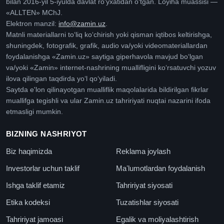
bilan 2016-yil 5-iyulda davlat roʻyxatidan oʻtgan. Loyiha muassisi —
«ALLTEN» MChJ.
Elektron manzil:
info@zamin.uz
.
Matnli materiallarni toʻliq koʻchirish yoki qisman iqtibos keltirishga,
shuningdek, fotografik, grafik, audio va/yoki videomateriallardan
foydalanishga «Zamin.uz» saytiga giperhavola mavjud boʻlgan
va/yoki «Zamin» internet-nashrining muallifligini koʻrsatuvchi yozuv
ilova qilingan taqdirda yoʻl qoʻyiladi.
Saytda e'lon qilinayotgan mualliflik maqolalarida bildirilgan fikrlar
muallifga tegishli va ular Zamin.uz tahririyati nuqtai nazarini ifoda
etmasligi mumkin.
BIZNING NASHRIYOT
Biz haqimizda
Reklama joylash
Investorlar uchun taklif
Maʼlumotlardan foydalanish
Ishga taklif etamiz
Tahririyat siyosati
Etika kodeksi
Tuzatishlar siyosati
Tahririyat jamoasi
Egalik va moliyalashtirish