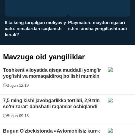
8 ta keng tarqalgan moliyaviy
Playmatch: maydon egalari
P
xato: nimalardan saqlanish
ishini ancha yengillashtiradi
u
kerak?
x
Mavzuga oid yangiliklar
Toshkent viloyatida qisqa muddatli yomg‘ir
yog‘ishi va momaqaldiroq bo‘lishi mumkin
Bugun 12:19
7,5 ming kishi javobgarlikka tortildi, 2,9 trln
so‘m zarar: dahshatli raqamlar ochiqlandi
Bugun 09:18
Bugun O‘zbekistonda «Avtomobilsiz kun»: