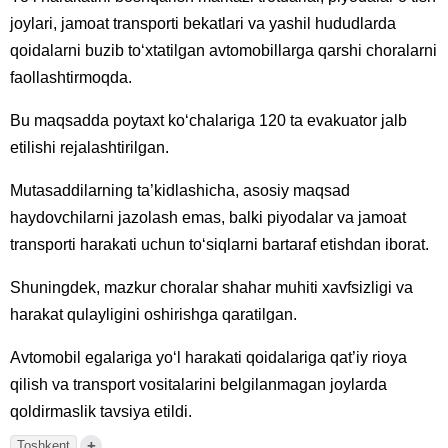
joylari, jamoat transporti bekatlari va yashil hududlarda
qoidalarni buzib to‘xtatilgan avtomobillarga qarshi choralarni
faollashtirmoqda.
Bu maqsadda poytaxt ko‘chalariga 120 ta evakuator jalb
etilishi rejalashtirilgan.
Mutasaddilarning ta’kidlashicha, asosiy maqsad
haydovchilarni jazolash emas, balki piyodalar va jamoat
transporti harakati uchun to‘siqlarni bartaraf etishdan iborat.
Shuningdek, mazkur choralar shahar muhiti xavfsizligi va
harakat qulayligini oshirishga qaratilgan.
Avtomobil egalariga yo‘l harakati qoidalariga qat’iy rioya
qilish va transport vositalarini belgilanmagan joylarda
qoldirmaslik tavsiya etildi.
+
Toshkent