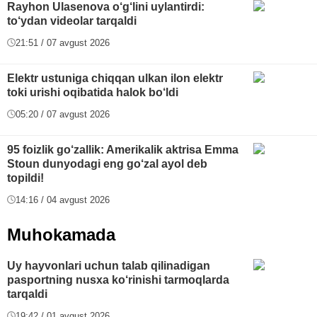
Rayhon Ulasenova o‘g‘lini uylantirdi:
to‘ydan videolar tarqaldi
21:51 / 07 avgust 2026
Elektr ustuniga chiqqan ulkan ilon elektr
toki urishi oqibatida halok bo‘ldi
05:20 / 07 avgust 2026
95 foizlik go‘zallik: Amerikalik aktrisa Emma
Stoun dunyodagi eng go‘zal ayol deb
topildi!
14:16 / 04 avgust 2026
Muhokamada
Uy hayvonlari uchun talab qilinadigan
pasportning nusxa ko‘rinishi tarmoqlarda
tarqaldi
19:42 / 01 avgust 2026