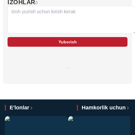
IZOHLAR
0
Yuborish
…
E'lonlar
Hamkorlik uchun