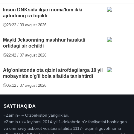
Inson DNKsida ilgari noma’lum ikki
ajdodning izi topildi
23:22 / 03 avgust 2026
Maykl Jeksonning mashhur harakati
ortidagi sir ochildi
22:42 / 07 avgust 2026
Afg‘onistonda ota qizini atrofdagilarga 10 yil
mobaynida o‘g‘il bola sifatida tanishtirdi
05:12 / 07 avgust 2026
SAYT HAQIDA
«Zamin» – O'zbekiston yangiliklari.
«Zamin.uz» loyihasi 2014-yil 1-dekabrda oʻz faoliyatini boshlagan
va ommaviy axborot vositasi sifatida 1117-raqamli guvohnoma