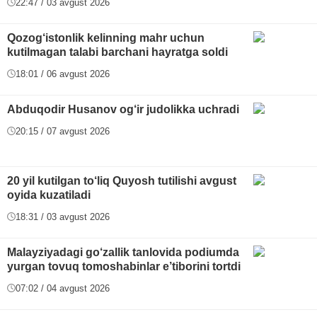
22:47 / 03 avgust 2026
Qozog‘istonlik kelinning mahr uchun
kutilmagan talabi barchani hayratga soldi
18:01 / 06 avgust 2026
Abduqodir Husanov og‘ir judolikka uchradi
20:15 / 07 avgust 2026
20 yil kutilgan to‘liq Quyosh tutilishi avgust
oyida kuzatiladi
18:31 / 03 avgust 2026
Malayziyadagi go‘zallik tanlovida podiumda
yurgan tovuq tomoshabinlar e’tiborini tortdi
07:02 / 04 avgust 2026