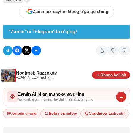
+
Zamin.uz saytini Google'ga qo'shing
"Zamin"ni Telegram'da o'qing!
Nodirbek Razzokov
Obuna bo'lish
«ZAMIN.UZ»
muharriri
Zamin AI bilan muhokama qiling
→
Yangilikni tahlil qiling, foydali maslahatlar oling
Xulosa chiqar
Ijobiy va salbiy
Soddaroq tushuntir