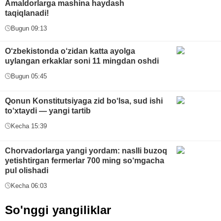
Amaldorlarga mashina haydash
taqiqlanadi!
Bugun 09:13
O‘zbekistonda o‘zidan katta ayolga
uylangan erkaklar soni 11 mingdan oshdi
Bugun 05:45
Qonun Konstitutsiyaga zid bo‘lsa, sud ishi
to‘xtaydi — yangi tartib
Kecha 15:39
Chorvadorlarga yangi yordam: naslli buzoq
yetishtirgan fermerlar 700 ming so‘mgacha
pul olishadi
Kecha 06:03
So'nggi yangiliklar