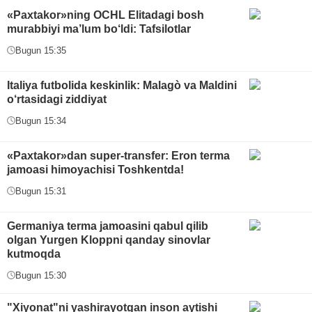
«Paxtakor»ning OCHL Elitadagi bosh
murabbiyi ma’lum bo‘ldi: Tafsilotlar
Bugun 15:35
Italiya futbolida keskinlik: Malagò va Maldini
o‘rtasidagi ziddiyat
Bugun 15:34
«Paxtakor»dan super-transfer: Eron terma
jamoasi himoyachisi Toshkentda!
Bugun 15:31
Germaniya terma jamoasini qabul qilib
olgan Yurgen Kloppni qanday sinovlar
kutmoqda
Bugun 15:30
"Xiyonat"ni yashirayotgan inson aytishi