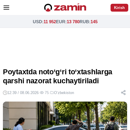
Kirish
USD
:
11 952
EUR
:
13 780
RUB
:
145
Poytaxtda noto‘g‘ri to‘xtashlarga
qarshi nazorat kuchaytiriladi
12:39 / 08.06.2026
·
75
·
O‘zbekiston