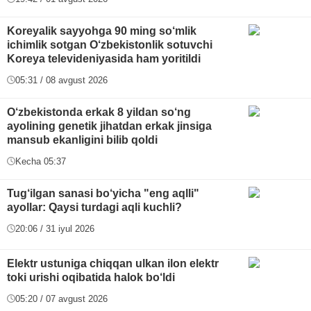
Koreyalik sayyohga 90 ming so‘mlik
ichimlik sotgan O‘zbekistonlik sotuvchi
Koreya televideniyasida ham yoritildi
05:31 / 08 avgust 2026
O‘zbekistonda erkak 8 yildan so‘ng
ayolining genetik jihatdan erkak jinsiga
mansub ekanligini bilib qoldi
Kecha 05:37
Tug‘ilgan sanasi bo‘yicha "eng aqlli"
ayollar: Qaysi turdagi aqli kuchli?
20:06 / 31 iyul 2026
Elektr ustuniga chiqqan ulkan ilon elektr
toki urishi oqibatida halok bo‘ldi
05:20 / 07 avgust 2026