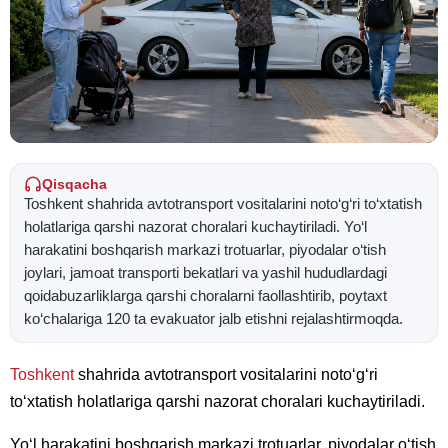
Qisqacha
Toshkent shahrida avtotransport vositalarini noto‘g‘ri to‘xtatish
holatlariga qarshi nazorat choralari kuchaytiriladi. Yo‘l
harakatini boshqarish markazi trotuarlar, piyodalar o‘tish
joylari, jamoat transporti bekatlari va yashil hududlardagi
qoidabuzarliklarga qarshi choralarni faollashtirib, poytaxt
ko‘chalariga 120 ta evakuator jalb etishni rejalashtirmoqda.
Toshkent
shahrida avtotransport vositalarini noto‘g‘ri
to‘xtatish holatlariga qarshi nazorat choralari kuchaytiriladi.
Yo‘l harakatini boshqarish markazi trotuarlar, piyodalar o‘tish