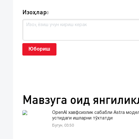
Изоҳлар
0
Юбориш
Мавзуга оид янгилик
OpenAI хавфсизлик сабабли Astra моде
устидаги ишларни тўхтатди
Бугун, 03:50