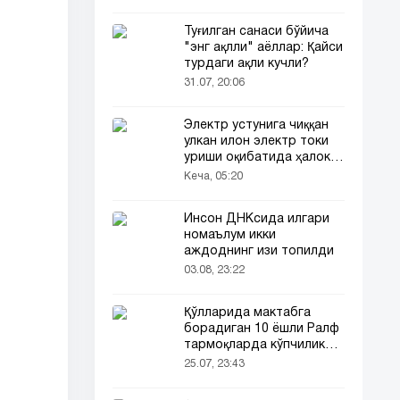
Туғилган санаси бўйича
"энг ақлли" аёллар: Қайси
турдаги ақли кучли?
31.07, 20:06
Электр устунига чиққан
улкан илон электр токи
уриши оқибатида ҳалок
бўлди
Кеча, 05:20
Инсон ДНКсида илгари
номаълум икки
аждоднинг изи топилди
03.08, 23:22
Қўлларида мактабга
борадиган 10 ёшли Ралф
тармоқларда кўпчиликни
таъсирлантирди
25.07, 23:43