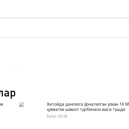
…
лар
ли
Хитойда денгизга ўрнатилган улкан 16 
қувватли шамол турбинаси ишга тушди
Бугун, 03:26