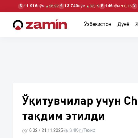
11 916
сўм
13 749
сўм
146
сўм
$
€
₽
¥
▲
28,92
▲
32,19
▼
0,18
Ўзбекистон
Дунё
Ўқитувчилар учун Ch
тақдим этилди
16:32 / 21.11.2025
·
3.4K
·
Техно