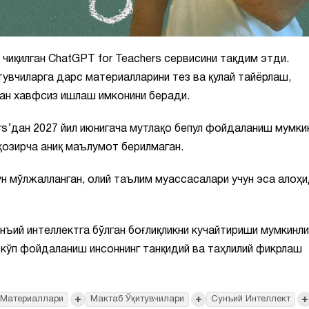
 чиқилган ChatGPT for Teachers сервисини тақдим этди.
увчиларга дарс материалларини тез ва қулай тайёрлаш,
лан хавфсиз ишлаш имконини беради.
s’дан 2027 йил июнигача мутлақо бепул фойдаланиш мумки
ҳозирча аниқ маълумот берилмаган.
н мўлжалланган, олий таълим муассасалари учун эса алоҳ
нъий интеллектга бўлган боғлиқликни кучайтириши мумкинл
н кўп фойдаланиш инсоннинг танқидий ва таҳлилий фикрлаш
+
+
+
 Материаллари
Мактаб Ўқитувчилари
Сунъий Интеллект