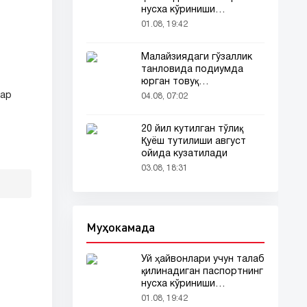
нусха кўриниши
тармоқларда тарқалди
01.08, 19:42
Малайзиядаги гўзаллик
танловида подиумда
юрган товуқ
томошабинлар
лар
04.08, 07:02
эътиборини тортди
20 йил кутилган тўлиқ
Қуёш тутилиши август
ойида кузатилади
03.08, 18:31
Муҳокамада
Уй ҳайвонлари учун талаб
қилинадиган паспортнинг
нусха кўриниши
тармоқларда тарқалди
01.08, 19:42