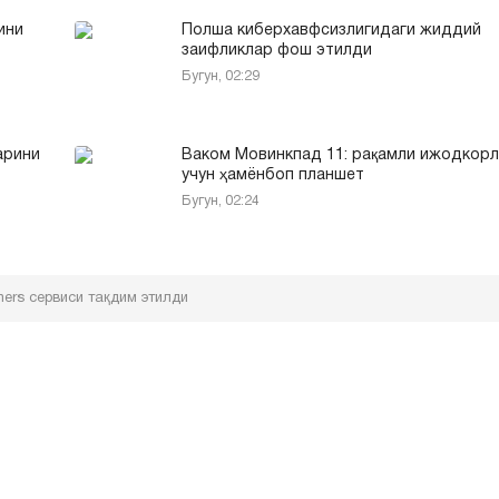
ини
Полша киберхавфсизлигидаги жиддий
заифликлар фош этилди
Бугун, 02:29
арини
Ваком Мовинкпад 11: рақамли ижодкор
учун ҳамёнбоп планшет
Бугун, 02:24
hers сервиси тақдим этилди