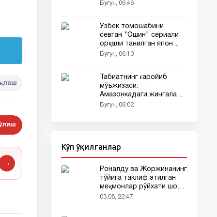
Бугун, 06:46
Ўзбек томошабини
севган "Ошин" сериали
орқали танилган япон
актрисаси ҳақида сиз
Бугун, 06:10
билмаган фактлар
Табиатнинг ғаройиб
қлаш
мўъжизаси:
Амазонкадаги жингалак
сочли ноёб қуш
Бугун, 06:02
олимларни ҳам ҳайратга
солди
бўлиш
Кўп ўқилганлар
→
Роналду ва Жоржинанинг
тўйига таклиф этилган
меҳмонлар рўйхати шов-
шувда
03.08, 22:47