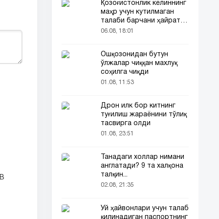
Қозоғистонлик келиннинг
маҳр учун кутилмаган
талаби барчани ҳайратга
солди
06.08, 18:01
Ошқозонидан бутун
ўлжалар чиққан махлуқ
соҳилга чиқди
01.08, 11:53
Дрон илк бор китнинг
туғилиш жараёнини тўлиқ
тасвирга олди
01.08, 23:51
Танадаги холлар нимани
англатади? 9 та халқона
талқин...
МВ
02.08, 21:35
Уй ҳайвонлари учун талаб
қилинадиган паспортнинг