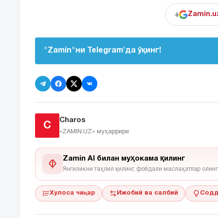
+
Zamin.u
"Zamin"ни Telegram'да ўқинг!
Charos
C
«ZAMIN.UZ»
муҳаррири
Zamin AI билан муҳокама қилинг
Янгиликни таҳлил қилинг, фойдали маслаҳатлар олинг
Хулоса чиқар
Ижобий ва салбий
Содд