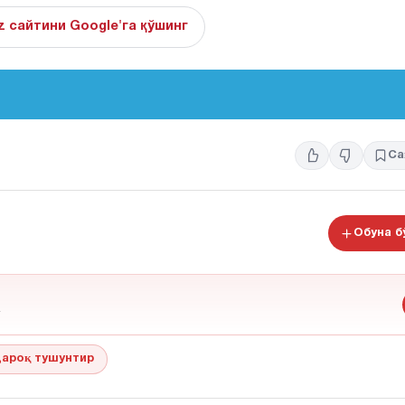
z сайтини Google'га қўшинг
Са
Обуна 
ароқ тушунтир