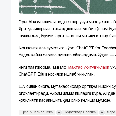
OpenAI компанияси педагоглар учун махсус ишлаб
Яратувчиларнинг таъкидлашича, ушбу тўплам ўқит
шунингдек, ўқувчиларга тегишли маълумотлар би
Компания маълумотига кўра, ChatGPT for Teacher
Ундан кейин сервис пуллига айланадими-йўқми — 
Янги платформа, аввало,
мактаб ўқитувчилари
учу
ChatGPT Edu версияси ишлаб чиқилган.
Шу билан бирга, мутахассислар ортиқча ишонч су
огоҳлантиради. Айрим илмий ишларга кўра, AI’да
қобилияти пасайишига ҳам олиб келиши мумкин.
+
+
Open A I Компанияси
Педагоглар Сервиси
Дарс