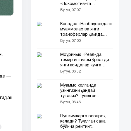
«Локомотив»га
ютқаздик»
Бугун, 07:07
Кападзе «Навбаҳор»даги
муаммолар ва янги
трансферлар ҳақида
гапирди
Бугун, 07:00
н.
Моуринью «Реал»да
темир интизом ўрнатди:
янги қоидалар кучга
кирди...
Бугун, 06:52
ида —
Муаммо келганда
ўзингизни қандай
тутасиз? Туғилган
игидан
кунингиз сирни очади
Бугун, 06:46
Пул кимларга осонроқ
келади? Туғилган сана
бўйича рейтинг...