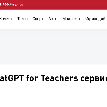
1 766
сўм
▲
4,29
Жамият
Техно
Спорт
Авто
Маданият
Иқтисодиё
atGPT for Teachers серви