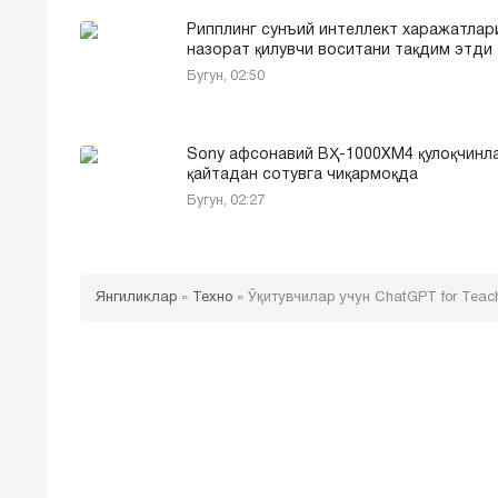
Рипплинг сунъий интеллект харажатлар
назорат қилувчи воситани тақдим этди
Бугун, 02:50
Sony афсонавий ВҲ-1000XM4 қулоқчинл
қайтадан сотувга чиқармоқда
Бугун, 02:27
Янгиликлар
»
Техно
»
Ўқитувчилар учун ChatGPT for Teac