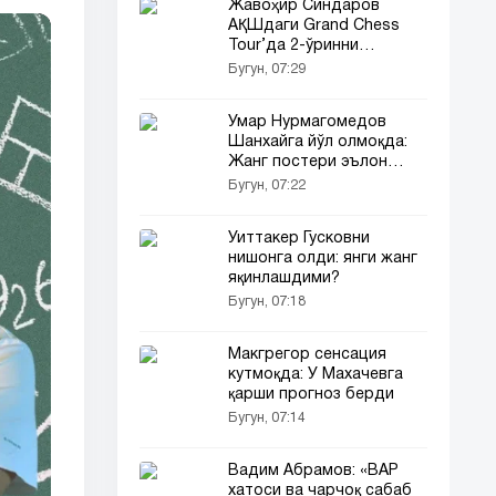
Жавоҳир Синдаров
АҚШдаги Grand Chess
Tour’да 2-ўринни
эгаллади!
Бугун, 07:29
Умар Нурмагомедов
Шанхайга йўл олмоқда:
Жанг постери эълон
қилинди!
Бугун, 07:22
Уиттакер Гусковни
нишонга олди: янги жанг
яқинлашдими?
Бугун, 07:18
Макгрегор сенсация
кутмоқда: У Махачевга
қарши прогноз берди
Бугун, 07:14
Вадим Абрамов: «ВАР
хатоси ва чарчоқ сабаб