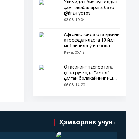
Ўлимидан бир кун олдин
ҳам талабаларига баҳо
қўйган устоз
03.08, 19:34
Афғонистонда ота қизини
атрофдагиларга 10 йил
мобайнида ўғил бола
сифатида таништирди
Кеча, 05:12
Отасининг паспортига
қора ручкада “ижод”
қилган болакайнинг иши
барчанинг диққатини
06.08, 14:20
тортди
Ҳамкорлик учун