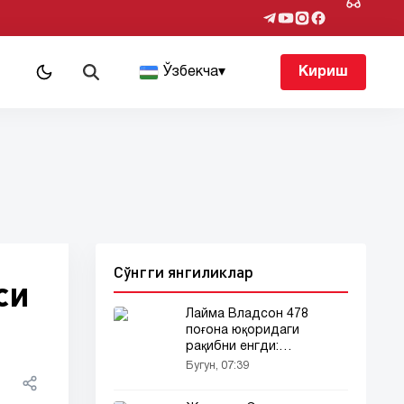
т
Ўзбекча
▾
Кириш
Сўнгги янгиликлар
си
Лайма Владсон 478
поғона юқоридаги
рақибни енгди:
Лейпцигда сенсация!
Бугун, 07:39