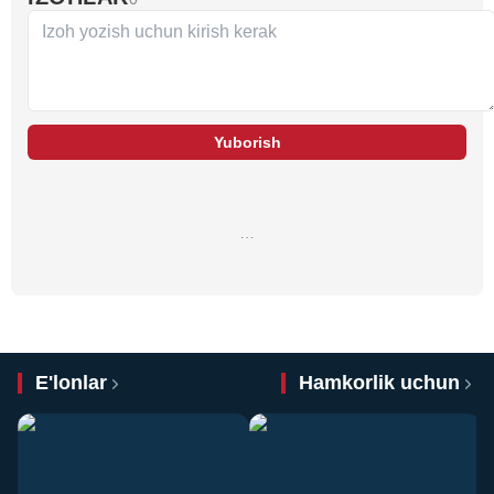
Yuborish
…
E'lonlar
Hamkorlik uchun