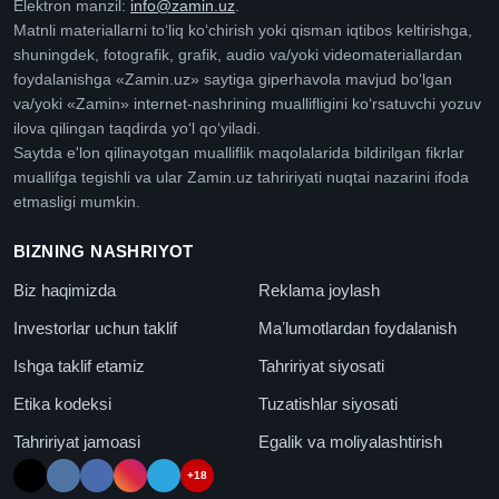
Elektron manzil:
info@zamin.uz
.
Matnli materiallarni toʻliq koʻchirish yoki qisman iqtibos keltirishga,
shuningdek, fotografik, grafik, audio va/yoki videomateriallardan
foydalanishga «Zamin.uz» saytiga giperhavola mavjud boʻlgan
va/yoki «Zamin» internet-nashrining muallifligini koʻrsatuvchi yozuv
ilova qilingan taqdirda yoʻl qoʻyiladi.
Saytda e'lon qilinayotgan mualliflik maqolalarida bildirilgan fikrlar
muallifga tegishli va ular Zamin.uz tahririyati nuqtai nazarini ifoda
etmasligi mumkin.
BIZNING NASHRIYOT
Biz haqimizda
Reklama joylash
Investorlar uchun taklif
Maʼlumotlardan foydalanish
Ishga taklif etamiz
Tahririyat siyosati
Etika kodeksi
Tuzatishlar siyosati
Tahririyat jamoasi
Egalik va moliyalashtirish
+18