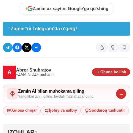
+
Zamin.uz saytini Google'ga qo'shing
"Zamin"ni Telegram'da o'qing!
Abror Shuhratov
A
Obuna bo'lish
«ZAMIN.UZ»
muharriri
Zamin AI bilan muhokama qiling
→
Yangilikni tahlil qiling, foydali maslahatlar oling
Xulosa chiqar
Ijobiy va salbiy
Soddaroq tushuntir
IZOHLAR
0