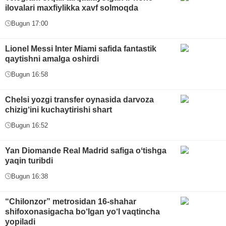
ilovalari maxfiylikka xavf solmoqda
Bugun 17:00
Lionel Messi Inter Miami safida fantastik
qaytishni amalga oshirdi
Bugun 16:58
Chelsi yozgi transfer oynasida darvoza
chizig‘ini kuchaytirishi shart
Bugun 16:52
Yan Diomande Real Madrid safiga oʻtishga
yaqin turibdi
Bugun 16:38
“Chilonzor” metrosidan 16-shahar
shifoxonasigacha bo‘lgan yo‘l vaqtincha
yopiladi