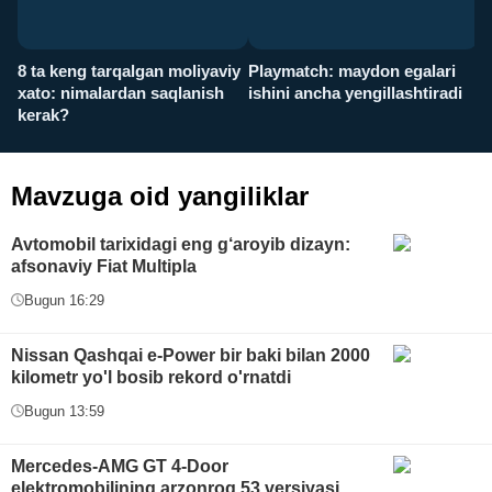
8 ta keng tarqalgan moliyaviy
Playmatch: maydon egalari
P
xato: nimalardan saqlanish
ishini ancha yengillashtiradi
u
kerak?
x
Mavzuga oid yangiliklar
Avtomobil tarixidagi eng g‘aroyib dizayn:
afsonaviy Fiat Multipla
Bugun 16:29
Nissan Qashqai e-Power bir baki bilan 2000
kilometr yo'l bosib rekord o'rnatdi
Bugun 13:59
Mercedes-AMG GT 4-Door
elektromobilining arzonroq 53 versiyasi