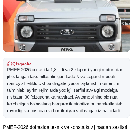
Qisqacha
PMEF-2026 doirasida 1,8 litrli va 8 klapanli yangi motor bilan
jihozlangan takomillashtirilgan Lada Niva Legend modeli
namoyish etildi. Ushbu dvigatel yuqori aylanish momentini
ta'minlab, ayrim rejimlarda yoqilg'i sarfini avvalgi modelga
nisbatan 30 foizgacha kamaytiradi. Avtomobilning oldinga
ko'chirilgan ko'ndalang barqarorlik stabilizatori harakatlanish
ravonligi va boshqaruvchanlikni yaxshilashga xizmat qiladi.
PMEF-2026 doirasida texnik va konstruktiv jihatdan sezilarli