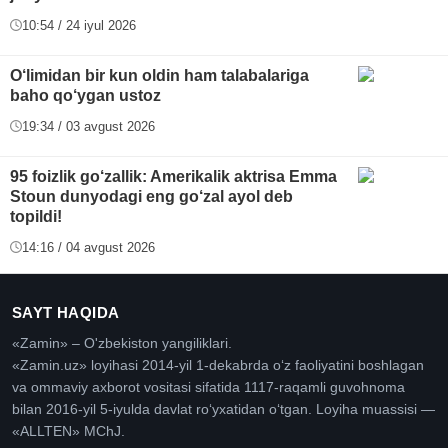
10:54 / 24 iyul 2026
O‘limidan bir kun oldin ham talabalariga
baho qo‘ygan ustoz
19:34 / 03 avgust 2026
95 foizlik go‘zallik: Amerikalik aktrisa Emma
Stoun dunyodagi eng go‘zal ayol deb
topildi!
14:16 / 04 avgust 2026
SAYT HAQIDA
«Zamin» – O'zbekiston yangiliklari.
«Zamin.uz» loyihasi 2014-yil 1-dekabrda oʻz faoliyatini boshlagan
va ommaviy axborot vositasi sifatida 1117-raqamli guvohnoma
bilan 2016-yil 5-iyulda davlat roʻyxatidan oʻtgan. Loyiha muassisi —
«ALLTEN» MChJ.