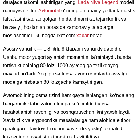
darajada takomillashtirilgan yangi
Lada
Niva Legend
modeli
namoyish etildi.
Avtomobil
oʻzining anʼanaviy yoʻltanlamaslik
falsafasini saqlab qolgan holda, dinamika, tejamkorlik va
bazaviy jihozlanish borasida zamonaviy talablarga
moslashtirildi. Bu haqda Ixbt.com
xabar
beradi.
Asosiy yangilik — 1,8 litrli, 8 klapanli yangi dvigateldir.
Ushbu motor yuqori aylanish momentini taʼminlaydi, bunda
tortish kuchining 80 foizi 1000 ayl/daqiqa tezlikdayoq
mavjud boʻladi. Yoqilgʻi sarfi esa ayrim rejimlarda avvalgi
modelga nisbatan 30 foizgacha kamaytirilgan.
Avtomobilning osma tizimi ham qayta ishlangan: koʻndalang
barqarorlik stabilizatori oldinga koʻchirildi, bu esa
harakatlanish ravonligi va boshqaruvchanlikni yaxshilaydi.
Xavfsizlik va ergonomika masalalariga ham alohida eʼtibor
qaratilgan. Haydovchi uchun xavfsizlik yostigʻi oʻrnatildi,
kuzovning quvvat strukturasi kuchaytirildi va