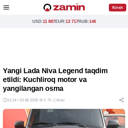
Kirish
USD
:
11 887
EUR
:
13 717
RUB
:
146
Yangi Lada Niva Legend taqdim
etildi: Kuchliroq motor va
yangilangan osma
13:24 / 03.06.2026
·
6.7K
·
Avto