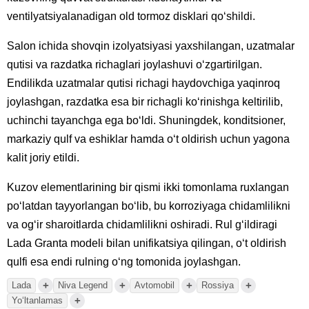
ventilyatsiyalanadigan old tormoz disklari qoʻshildi.
Salon ichida shovqin izolyatsiyasi yaxshilangan, uzatmalar
qutisi va razdatka richaglari joylashuvi oʻzgartirilgan.
Endilikda uzatmalar qutisi richagi haydovchiga yaqinroq
joylashgan, razdatka esa bir richagli koʻrinishga keltirilib,
uchinchi tayanchga ega boʻldi. Shuningdek, konditsioner,
markaziy qulf va eshiklar hamda oʻt oldirish uchun yagona
kalit joriy etildi.
Kuzov elementlarining bir qismi ikki tomonlama ruxlangan
poʻlatdan tayyorlangan boʻlib, bu korroziyaga chidamlilikni
va ogʻir sharoitlarda chidamlilikni oshiradi. Rul gʻildiragi
Lada Granta modeli bilan unifikatsiya qilingan, oʻt oldirish
qulfi esa endi rulning oʻng tomonida joylashgan.
+
+
+
+
Lada
Niva Legend
Avtomobil
Rossiya
+
Yoʻltanlamas