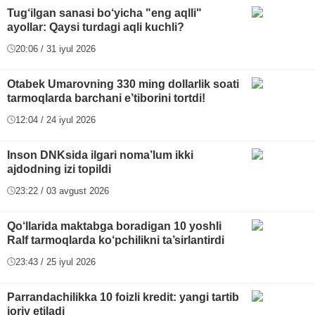
Tug‘ilgan sanasi bo‘yicha "eng aqlli"
ayollar: Qaysi turdagi aqli kuchli?
20:06 / 31 iyul 2026
Otabek Umarovning 330 ming dollarlik soati
tarmoqlarda barchani e’tiborini tortdi!
12:04 / 24 iyul 2026
Inson DNKsida ilgari noma’lum ikki
ajdodning izi topildi
23:22 / 03 avgust 2026
Qo‘llarida maktabga boradigan 10 yoshli
Ralf tarmoqlarda ko‘pchilikni ta’sirlantirdi
23:43 / 25 iyul 2026
Parrandachilikka 10 foizli kredit: yangi tartib
joriy etiladi