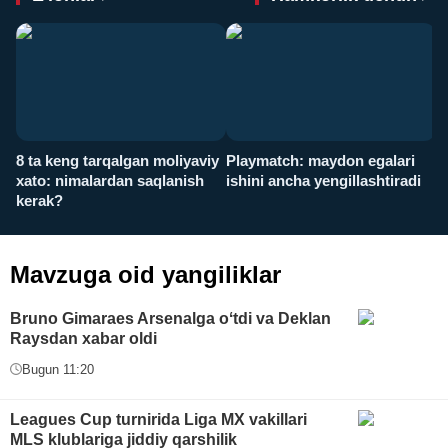
8 ta keng tarqalgan moliyaviy
Playmatch: maydon egalari
P
xato: nimalardan saqlanish
ishini ancha yengillashtiradi
u
kerak?
x
Mavzuga oid yangiliklar
Bruno Gimaraes Arsenalga oʻtdi va Deklan
Raysdan xabar oldi
Bugun 11:20
Leagues Cup turnirida Liga MX vakillari
MLS klublariga jiddiy qarshilik