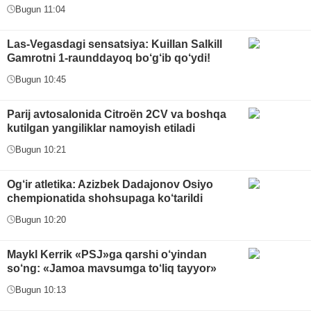
Bugun 11:04
Las-Vegasdagi sensatsiya: Kuillan Salkill
Gamrotni 1-raunddayoq bo‘g‘ib qo‘ydi!
Bugun 10:45
Parij avtosalonida Citroën 2CV va boshqa
kutilgan yangiliklar namoyish etiladi
Bugun 10:21
Og‘ir atletika: Azizbek Dadajonov Osiyo
chempionatida shohsupaga ko‘tarildi
Bugun 10:20
Maykl Kerrik «PSJ»ga qarshi o‘yindan
so‘ng: «Jamoa mavsumga to‘liq tayyor»
Bugun 10:13