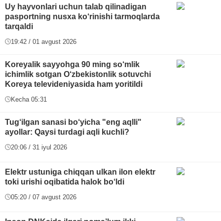
Uy hayvonlari uchun talab qilinadigan
pasportning nusxa ko‘rinishi tarmoqlarda
tarqaldi
19:42 / 01 avgust 2026
Koreyalik sayyohga 90 ming so‘mlik
ichimlik sotgan O‘zbekistonlik sotuvchi
Koreya televideniyasida ham yoritildi
Kecha 05:31
Tug‘ilgan sanasi bo‘yicha "eng aqlli"
ayollar: Qaysi turdagi aqli kuchli?
20:06 / 31 iyul 2026
Elektr ustuniga chiqqan ulkan ilon elektr
toki urishi oqibatida halok bo‘ldi
05:20 / 07 avgust 2026