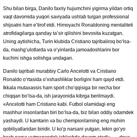
Shu bilan birga, Danilo faxriy hujumchini yigirma yildan ortiq
vaqt davomida yuqori saviyada ushlab turgan professional
shijoatni ham eʼtirof etdi. Himoyachi Ronaldoning mentaliteti
atrofidagilarga qanday taʼsir qilishini bevosita kuzatgan.
Uning aytishicha, Turin klubida Cristiano tajribaliroq boʻlsa-
da, mashgʻulotlarda va oʻyinlarda jamoadoshlarini bor
kuchini ishga solishga undagan.
Danilo tajribali murabbiy Carlo Ancelotti va Cristiano
Ronaldo oʻrtasida oʻxshashliklar borligini ham qayd etdi.
Ikkala mutaxassis ham sport choʻqqisiga bir necha bor
chiqqan boʻlsa-da, ish jarayonida kibrga berilmaydi.
«Ancelotti ham Cristiano kabi. Futbol olamidagi eng
mashhur insonlardan biri boʻlsa-da, biz bilan oddiy odamdek
yashaydi. U kamtarin va bu chempionlarning eng muhim
qobiliyatlaridan biridir. U koʻp narsani yutgan, lekin goʻyo