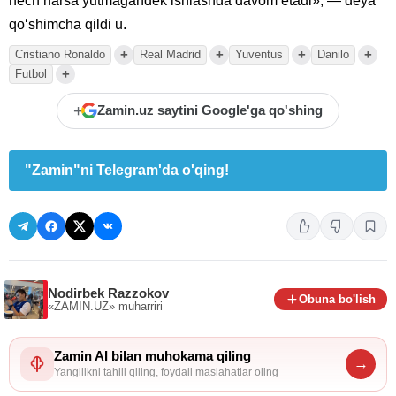
hech narsa yutmagandek ishlashda davom etadi», — deya
qoʻshimcha qildi u.
+
+
+
+
Cristiano Ronaldo
Real Madrid
Yuventus
Danilo
+
Futbol
+
Zamin.uz saytini Google'ga qo'shing
"Zamin"ni Telegram'da o'qing!
Nodirbek Razzokov
Obuna bo'lish
«ZAMIN.UZ»
muharriri
Zamin AI bilan muhokama qiling
→
Yangilikni tahlil qiling, foydali maslahatlar oling