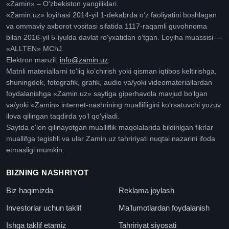
«Zamin» – O'zbekiston yangiliklari.
«Zamin.uz» loyihasi 2014-yil 1-dekabrda oʻz faoliyatini boshlagan
va ommaviy axborot vositasi sifatida 1117-raqamli guvohnoma
bilan 2016-yil 5-iyulda davlat roʻyxatidan oʻtgan. Loyiha muassisi —
«ALLTEN» MChJ.
Elektron manzil:
info@zamin.uz
.
Matnli materiallarni toʻliq koʻchirish yoki qisman iqtibos keltirishga,
shuningdek, fotografik, grafik, audio va/yoki videomateriallardan
foydalanishga «Zamin.uz» saytiga giperhavola mavjud boʻlgan
va/yoki «Zamin» internet-nashrining muallifligini koʻrsatuvchi yozuv
ilova qilingan taqdirda yoʻl qoʻyiladi.
Saytda e'lon qilinayotgan mualliflik maqolalarida bildirilgan fikrlar
muallifga tegishli va ular Zamin.uz tahririyati nuqtai nazarini ifoda
etmasligi mumkin.
BIZNING NASHRIYOT
Biz haqimizda
Reklama joylash
Investorlar uchun taklif
Maʼlumotlardan foydalanish
Ishga taklif etamiz
Tahririyat siyosati