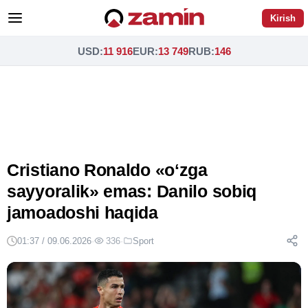
Kirish
USD
:
11 916
EUR
:
13 749
RUB
:
146
Cristiano Ronaldo «oʻzga
sayyoralik» emas: Danilo sobiq
jamoadoshi haqida
01:37 / 09.06.2026
·
336
·
Sport