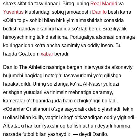
shaxs sifatida tasvirlanadi. Biroq, uning
Real Madrid
va
Yuventus
klublaridagi sobiq jamoadoshi
Danilo
besh karra
«Oltin toʻp» sohibi bilan bir kiyim almashtirish xonasida
boʻlish qanday ekanligi haqida soʻzlab berdi. Braziliyalik
himoyachining taʼkidlashicha, Portugaliya afsonasi ommaga
koʻringanidan koʻra ancha samimiy va oddiy inson. Bu
haqda Goal.com
xabar
beradi.
Danilo The Athletic nashriga bergan intervyusida afsonaviy
hujumchi haqidagi notoʻgʻri tasavvurlarni yoʻq qilishga
harakat qildi. Uning soʻzlariga koʻra, Al-Nassr yulduzi
erishgan yutuqlari va tinimsiz mehnatiga qaramay,
kameralar oʻchganida juda ham ochiqkoʻngil boʻladi.
«Odamlar Cristianoni oʻzga sayyoralik deb oʻylashadi, lekin
u oilasi bilan kulib, vaqtini chogʻ oʻtkazadigan oddiy yigit edi.
Albatta, u har kuni yaxshiroq boʻlish uchun deyarli hamma
narsada futbol bilan yashaydi», — deydi Danilo.