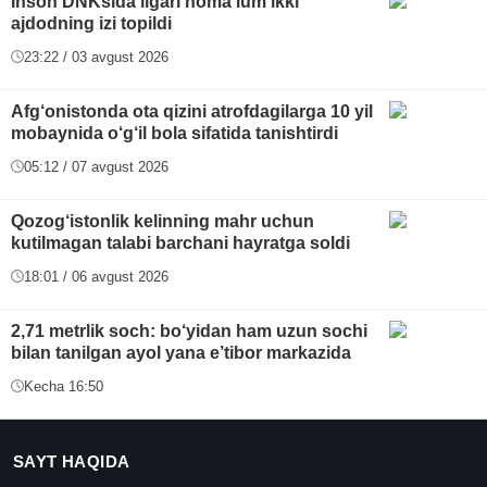
Inson DNKsida ilgari noma’lum ikki
ajdodning izi topildi
23:22 / 03 avgust 2026
Afg‘onistonda ota qizini atrofdagilarga 10 yil
mobaynida o‘g‘il bola sifatida tanishtirdi
05:12 / 07 avgust 2026
Qozog‘istonlik kelinning mahr uchun
kutilmagan talabi barchani hayratga soldi
18:01 / 06 avgust 2026
2,71 metrlik soch: bo‘yidan ham uzun sochi
bilan tanilgan ayol yana e’tibor markazida
Kecha 16:50
SAYT HAQIDA