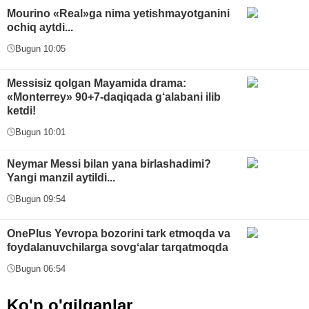
Mourino «Real»ga nima yetishmayotganini
ochiq aytdi...
Bugun 10:05
Messisiz qolgan Mayamida drama:
«Monterrey» 90+7-daqiqada g‘alabani ilib
ketdi!
Bugun 10:01
Neymar Messi bilan yana birlashadimi?
Yangi manzil aytildi...
Bugun 09:54
OnePlus Yevropa bozorini tark etmoqda va
foydalanuvchilarga sovgʻalar tarqatmoqda
Bugun 06:54
Ko'p o'qilganlar