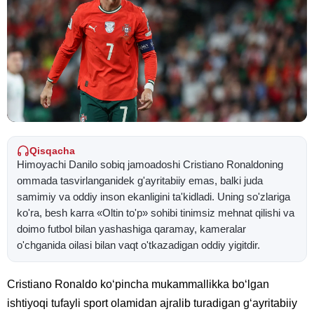
Qisqacha
Himoyachi Danilo sobiq jamoadoshi Cristiano Ronaldoning
ommada tasvirlanganidek g'ayritabiiy emas, balki juda
samimiy va oddiy inson ekanligini ta'kidladi. Uning so'zlariga
ko'ra, besh karra «Oltin to'p» sohibi tinimsiz mehnat qilishi va
doimo futbol bilan yashashiga qaramay, kameralar
o'chganida oilasi bilan vaqt o'tkazadigan oddiy yigitdir.
Cristiano Ronaldo koʻpincha mukammallikka boʻlgan
ishtiyoqi tufayli sport olamidan ajralib turadigan gʻayritabiiy