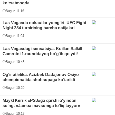
koʻrsatmoqda
Bugun 11:16
Las-Vegasda nokautlar yomg‘iri: UFC Fight
Night 284 turnirining barcha natijalari
Bugun 11:04
Las-Vegasdagi sensatsiya: Kuillan Salkill
Gamrotni 1-raunddayoq bo‘g‘ib qo‘ydi!
Bugun 10:45
Og‘ir atletika: Azizbek Dadajonov Osiyo
chempionatida shohsupaga ko‘tarildi
Bugun 10:20
Maykl Kerrik «PSJ»ga qarshi o‘yindan
so‘ng: «Jamoa mavsumga to‘liq tayyor»
Bugun 10:13