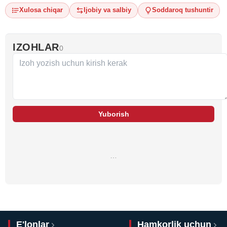
Xulosa chiqar
Ijobiy va salbiy
Soddaroq tushuntir
IZOHLAR
0
Yuborish
…
E'lonlar
Hamkorlik uchun